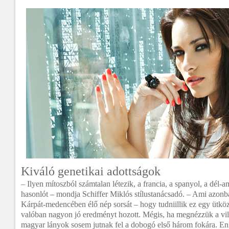
Kiváló genetikai adottságok
– Ilyen mítoszból számtalan létezik, a francia, a spanyol, a dél-am
hasonlót – mondja Schiffer Miklós stílustanácsadó. – Ami azonba
Kárpát-medencében élő nép sorsát – hogy tudniillik ez egy ütköz
valóban nagyon jó eredményt hozott. Mégis, ha megnézzük a vil
magyar lányok sosem jutnak fel a dobogó első három fokára. Enn