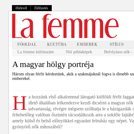
Hírlevél
Előfizetés
La femme különszám
Női példaképek
Befolyásos nők - 
A magyar hölgy portréja
Három olyan férfit kérdeztünk, akik a szakmájuknál fogva is élesebb sz
embereket.
H
a hozzánk első alkalommal látogató külföldi férfit fagg
illető általában lelkendezve kezdi dicsérni a magyar nők
udvariasság, elvégre mégsem szólhatja le a házigazdák n
feltehetőleg valóban őszintén rácsodálkozik arra a sokféle fajtáb
amely külső és belső előnyökkel egyaránt felruház egy népet. Vaj
gyönyörű nők mítoszából?