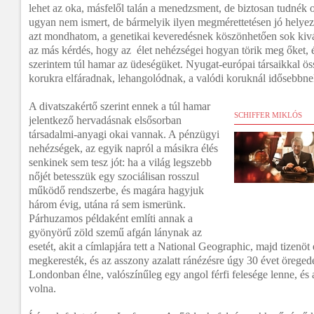
lehet az oka, másfelől talán a menedzsment, de biztosan tudnék o
ugyan nem ismert, de bármelyik ilyen megmérettetésen jó helyez
azt mondhatom, a genetikai keveredésnek köszönhetően sok kivá
az más kérdés, hogy az élet nehézségei hogyan törik meg őket, é
szerintem túl hamar az üdeségüket. Nyugat-európai társaikkal ös
korukra elfáradnak, lehangolódnak, a valódi koruknál idősebbne
A divatszakértő szerint ennek a túl hamar
SCHIFFER MIKLÓS
jelentkező hervadásnak elsősorban
társadalmi-anyagi okai vannak. A pénzügyi
nehézségek, az egyik napról a másikra élés
senkinek sem tesz jót: ha a világ legszebb
nőjét betesszük egy szociálisan rosszul
működő rendszerbe, és magára hagyjuk
három évig, utána rá sem ismerünk.
Párhuzamos példaként említi annak a
gyönyörű zöld szemű afgán lánynak az
esetét, akit a címlapjára tett a National Geographic, majd tizenöt
megkeresték, és az asszony azalatt ránézésre úgy 30 évet öreged
Londonban élne, valószínűleg egy angol férfi felesége lenne, és 
volna.