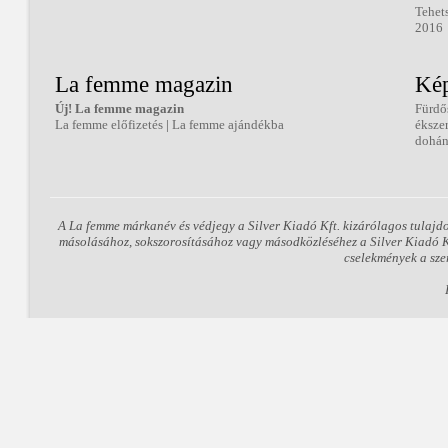
Tehet
2016
La femme magazin
Kép
Új! La femme magazin
Fürdő
La femme előfizetés
|
La femme ajándékba
éksze
dohán
A La femme márkanév és védjegy a Silver Kiadó Kft. kizárólagos tulajd
másolásához, sokszorosításához vagy másodközléséhez a Silver Kiadó Kft
cselekmények a sze