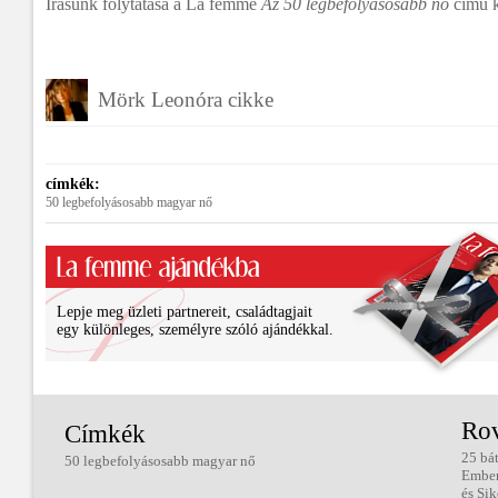
Írásunk folytatása a La femme
Az 50 legbefolyásosabb nő
című 
Mörk Leonóra cikke
címkék:
50 legbefolyásosabb magyar nő
Lepje meg üzleti partnereit, családtagjait
egy különleges, személyre szóló ajándékkal.
Ro
Címkék
25 bá
50 legbefolyásosabb magyar nő
Embe
és Sik