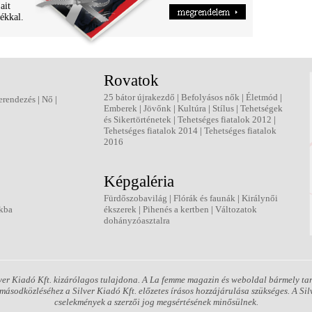
ait
ékkal.
Rovatok
25 bátor újrakezdő
|
Befolyásos nők
|
Életmód
|
erendezés
|
Nő
|
Emberek
|
Jövőnk
|
Kultúra
|
Stílus
|
Tehetségek
és Sikertörténetek
|
Tehetséges fiatalok 2012
|
Tehetséges fiatalok 2014
|
Tehetséges fiatalok
2016
Képgaléria
Fürdőszobavilág
|
Flórák és faunák
|
Királynői
kba
ékszerek
|
Pihenés a kertben
|
Változatok
dohányzóasztalra
er Kiadó Kft. kizárólagos tulajdona. A La femme magazin és weboldal bármely tart
ásodközléséhez a Silver Kiadó Kft. előzetes írásos hozzájárulása szükséges. A Silv
cselekmények a szerzői jog megsértésének minősülnek.