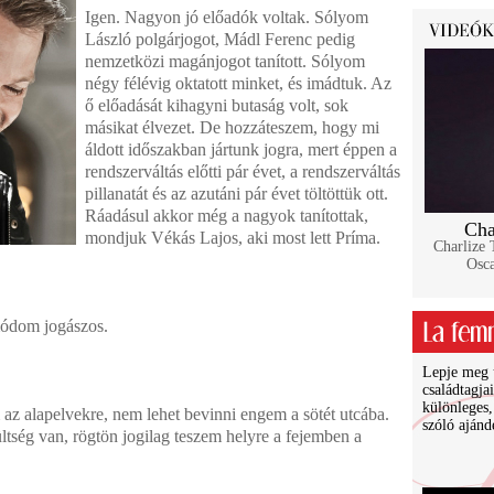
Igen. Nagyon jó előadók voltak. Sólyom
László polgárjogot, Mádl Ferenc pedig
nemzetközi magánjogot tanított. Sólyom
négy félévig oktatott minket, és imádtuk. Az
ő előadását kihagyni butaság volt, sok
másikat élvezet. De hozzáteszem, hogy mi
áldott időszakban jártunk jogra, mert éppen a
rendszerváltás előtti pár évet, a rendszerváltás
pillanatát és az azutáni pár évet töltöttük ott.
Ráadásul akkor még a nagyok tanítottak,
Cha
mondjuk Vékás Lajos, aki most lett Príma.
Charlize 
Osca
ódom jogászos.
Lepje meg ü
családtagja
különleges,
z alapelvekre, nem lehet bevinni engem a sötét utcába.
szóló ajánd
ltség van, rögtön jogilag teszem helyre a fejemben a