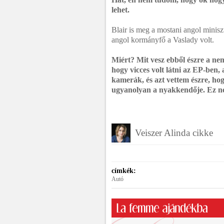
lehet.
Blair is meg a mostani angol miniszt
angol kormányfő a Vaslady volt.
Miért? Mit vesz ebből észre a ne
hogy vicces volt látni az EP-ben,
kamerák, és azt vettem észre, h
ugyanolyan a nyakkendője. Ez ne
Veiszer Alinda cikke
címkék:
Autó