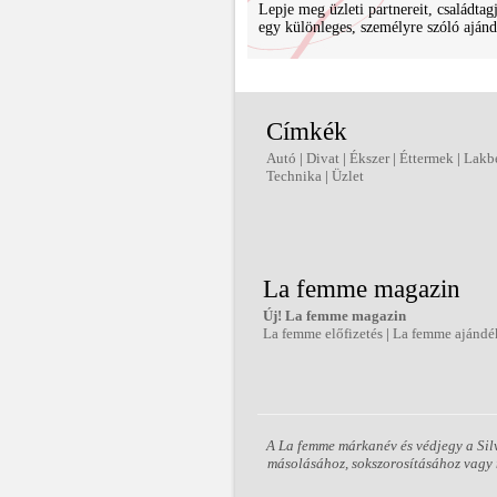
Lepje meg üzleti partnereit, családtagj
egy különleges, személyre szóló ajánd
Címkék
Autó
|
Divat
|
Ékszer
|
Éttermek
|
Lakb
Technika
|
Üzlet
La femme magazin
Új! La femme magazin
La femme előfizetés
|
La femme ajándé
A La femme márkanév és védjegy a Silv
másolásához, sokszorosításához vagy m