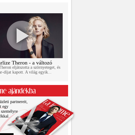
rlize Theron - a változó
Theron eljátszotta a szörnyeteget, és
r-díjat kapott. A világ egyik...
zleti partnereit,
it egy
 személyre
ékkal.