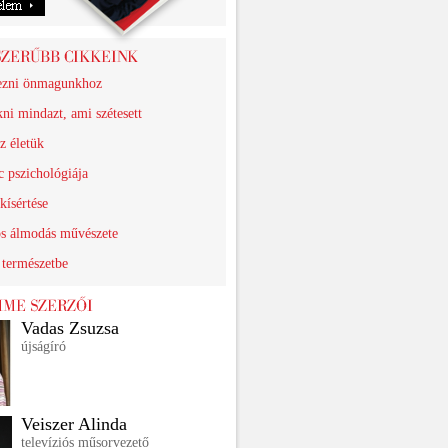
ezni önmagunkhoz
ni mindazt, ami szétesett
z életük
 pszichológiája
kísértése
os álmodás művészete
 természetbe
Vadas Zsuzsa
újságíró
Veiszer Alinda
televíziós műsorvezető