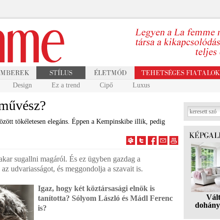
Design
Ez a trend
Cipő
Luxus
tművész?
ött tökéletesen elegáns. Éppen a Kempinskibe illik, pedig
 akar sugallni magáról. És ez ügyben gazdag a
, az udvariasságot, és meggondolja a szavait is.
Igaz, hogy két köztársasági elnök is
Vál
tanította? Sólyom László és Mádl Ferenc
dohány
is?