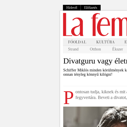
Hírlevél
Előfizetés
Strand
Otthon
Ékszer
Divatguru vagy éle
Schiffer Miklós minden körülmények köz
onnan tényleg könnyű kilógni!
P
ontosan tudja, kiknek és mit
fegyvertára. Beveti a divatot