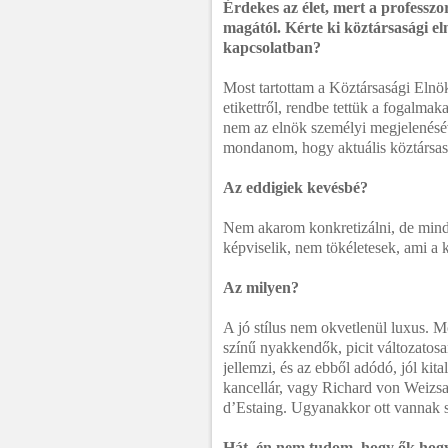
Érdekes az élet, mert a professzo
magától. Kérte ki köztársasági el
kapcsolatban?
Most tartottam a Köztársasági Elnök
etikettről, rendbe tettük a fogalma
nem az elnök személyi megjelenésév
mondanom, hogy aktuális köztársasá
Az eddigiek kevésbé?
Nem akarom konkretizálni, de mindi
képviselik, nem tökéletesek, ami a k
Az milyen?
A jó stílus nem okvetlenül luxus. 
színű nyakkendők, picit változatosan
jellemzi, és az ebből adódó, jól kit
kancellár, vagy Richard von Weizsa
d’Estaing. Ugyanakkor ott vannak 
Hát, én nem tudom, hogy ők hogy