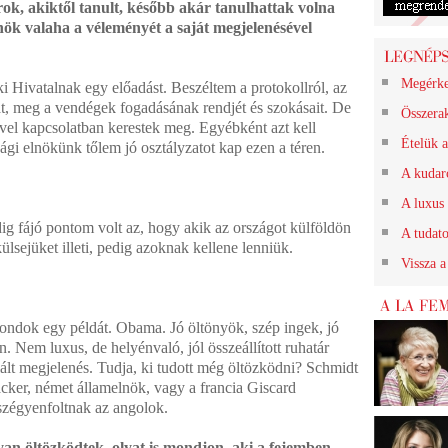
rok, akiktől tanult, később akár tanulhattak volna
nök valaha a véleményét a saját megjelenésével
Megérk
i Hivatalnak egy előadást. Beszéltem a protokollról, az
kat, meg a vendégek fogadásának rendjét és szokásait. De
Összerak
el kapcsolatban kerestek meg. Egyébként azt kell
Ételük a
gi elnökünk tőlem jó osztályzatot kap ezen a téren.
A kudarc
A luxus 
g fájó pontom volt az, hogy akik az országot külföldön
A tudat
ülsejüket illeti, pedig azoknak kellene lenniük.
Vissza a
Mondok egy példát. Obama. Jó öltönyök, szép ingek, jó
. Nem luxus, de helyénvaló, jól összeállított ruhatár
alált megjelenés. Tudja, ki tudott még öltözködni? Schmidt
cker, német államelnök, vagy a francia
Giscard
szégyenfoltnak az angolok.
an öltözködtek, olyat is mondjon, aki a fejemben