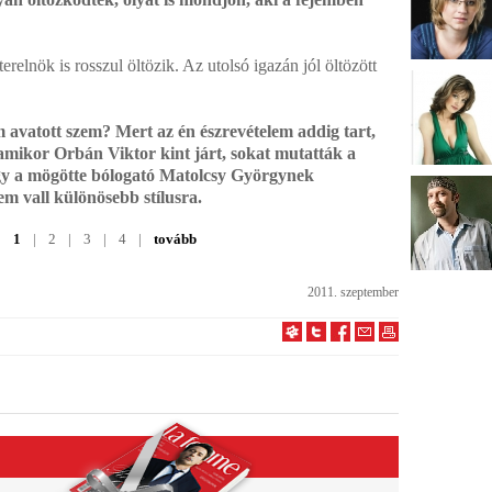
erelnök is rosszul öltözik. Az utolsó igazán jól öltözött
m avatott szem? Mert az én észrevételem addig tart,
 amikor Orbán Viktor kint járt, sokat mutatták a
ogy a mögötte bólogató Matolcsy Györgynek
m vall különösebb stílusra.
1
|
2
|
3
|
4
|
tovább
2011. szeptember