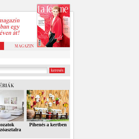
tozatok
Pihenés a kertben
zóasztalra