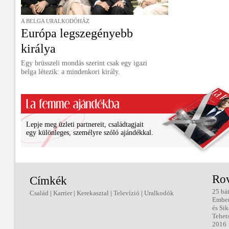
A BELGA URALKODÓHÁZ
Európa legszegényebb
királya
Egy brüsszeli mondás szerint csak egy igazi
belga létezik: a mindenkori király.
Lepje meg üzleti partnereit, családtagjait
egy különleges, személyre szóló ajándékkal.
Ro
Címkék
25 bá
Család
|
Karrier
|
Kerekasztal
|
Televízió
|
Uralkodók
Embe
és Sik
Tehet
2016