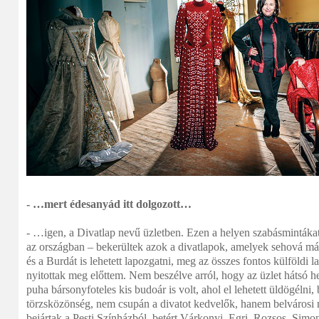
- …mert édesanyád itt dolgozott…
- …igen, a Divatlap nevű üzletben. Ezen a helyen szabásmintákat 
az országban – bekerültek azok a divatlapok, amelyek sehová más
és a Burdát is lehetett lapozgatni, meg az összes fontos külföldi 
nyitottak meg előttem. Nem beszélve arról, hogy az üzlet hátsó 
puha bársonyfoteles kis budoár is volt, ahol el lehetett üldögélni,
törzsközönség, nem csupán a divatot kedvelők, hanem belvárosi
bejártak a Pesti Színházból, betért Várkonyi, Egri, Rozsos, Simonyi