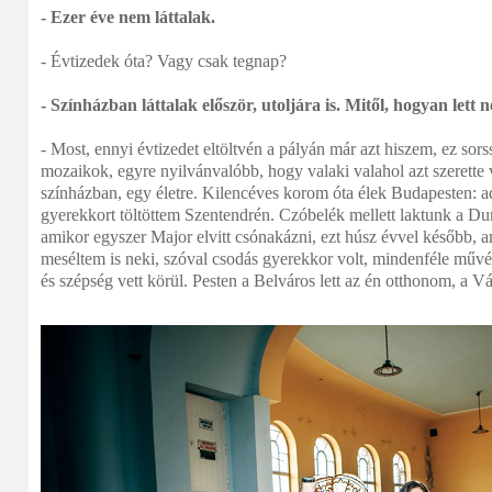
- Ezer éve nem láttalak.
- Évtizedek óta? Vagy csak tegnap?
- Színházban láttalak először, utoljára is. Mitől, hogyan lett 
- Most, ennyi évtizedet eltöltvén a pályán már azt hiszem, ez sor
mozaikok, egyre nyilvánvalóbb, hogy valaki valahol azt szerette v
színházban, egy életre. Kilencéves korom óta élek Budapesten: a
gyerekkort töltöttem Szentendrén. Czóbelék mellett laktunk a Du
amikor egyszer Major elvitt csónakázni, ezt húsz évvel később, 
meséltem is neki, szóval csodás gyerekkor volt, mindenféle művé
és szépség vett körül. Pesten a Belváros lett az én otthonom, a 