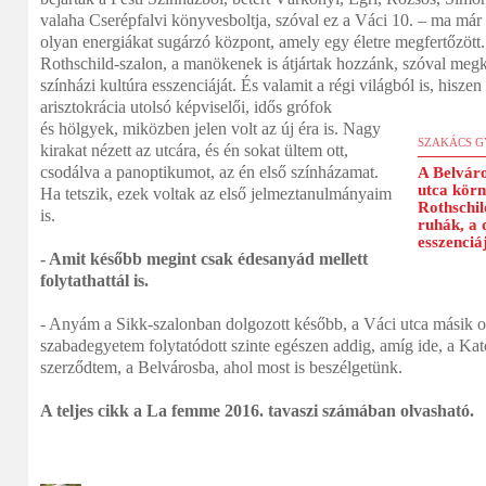
valaha Cserépfalvi könyvesboltja, szóval ez a Váci 10. – ma már 
olyan energiákat sugárzó központ, amely egy életre megfertőzött.
Rothschild-szalon, a manökenek is átjártak hozzánk, szóval megk
színházi kultúra esszenciáját. És valamit a régi világból is, hiszen
arisztokrácia utolsó képviselői, idős grófok
és hölgyek, miközben jelen volt az új éra is. Nagy
SZAKÁCS G
kirakat nézett az utcára, és én sokat ültem ott,
csodálva a panoptikumot, az én első színházamat.
A Belváro
utca körn
Ha tetszik, ezek voltak az első jelmeztanulmányaim
Rothschi
is.
ruhák, a 
esszenciá
- Amit később megint csak édesanyád mellett
folytathattál is.
- Anyám a Sikk-szalonban dolgozott később, a Váci utca másik ol
szabadegyetem folytatódott szinte egészen addig, amíg ide, a Ka
szerződtem, a Belvárosba, ahol most is beszélgetünk.
A teljes cikk a La femme 2016. tavaszi számában olvasható.