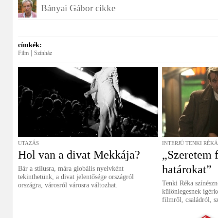
Bányai Gábor cikke
címkék:
|
Film
Színház
UTAZÁS
INTERJÚ TENKI RÉK
Hol van a divat Mekkája?
„Szeretem f
határokat”
Bár a stílusra, mára globális nyelvként
tekinthetünk, a divat jelentősége országról
Tenki Réka színészn
országra, városról városra változhat.
különlegesnek ígér
filmről, családról, s