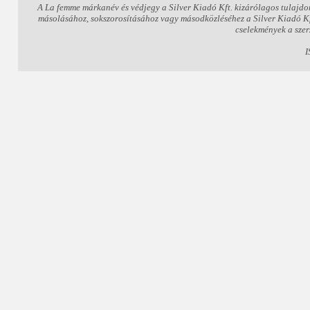
A La femme márkanév és védjegy a Silver Kiadó Kft. kizárólagos tulajdo
másolásához, sokszorosításához vagy másodközléséhez a Silver Kiadó Kft.
cselekmények a szer
I