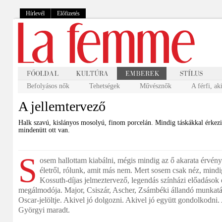
Hírlevél
Előfizetés
Befolyásos nők
Tehetségek
Művésznők
A férfi, ak
A jellemtervező
Halk szavú, kislányos mosolyú, finom porcelán. Mindig táskákkal érkezi
mindenütt ott van.
S
osem hallottam kiabálni, mégis mindig az ő akarata érvény
életről, rólunk, amit más nem. Mert sosem csak néz, mindig 
Kossuth-díjas jelmeztervező, legendás színházi előadások
megálmodója. Major, Csiszár, Ascher, Zsámbéki állandó munkatár
Oscar-jelöltje. Akivel jó dolgozni. Akivel jó együtt gondolkodni.
Györgyi maradt.