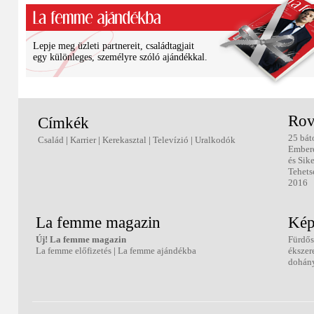
Lepje meg üzleti partnereit, családtagjait
egy különleges, személyre szóló ajándékkal.
Rov
Címkék
25 bát
Család
|
Karrier
|
Kerekasztal
|
Televízió
|
Uralkodók
Ember
és Sik
Tehets
2016
La femme magazin
Kép
Új! La femme magazin
Fürdős
La femme előfizetés
|
La femme ajándékba
ékszer
dohány