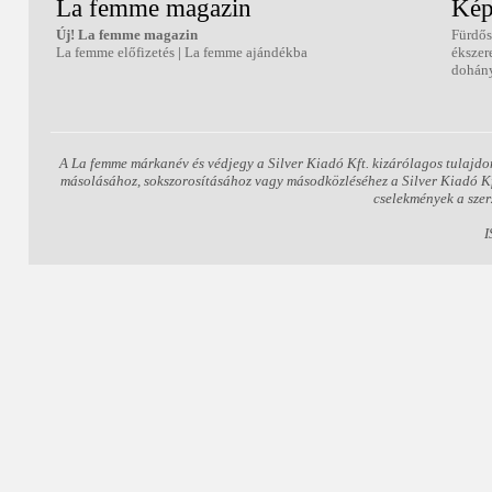
La femme magazin
Kép
Új! La femme magazin
Fürdős
La femme előfizetés
|
La femme ajándékba
ékszer
dohány
A La femme márkanév és védjegy a Silver Kiadó Kft. kizárólagos tulajdo
másolásához, sokszorosításához vagy másodközléséhez a Silver Kiadó Kft.
cselekmények a szer
I