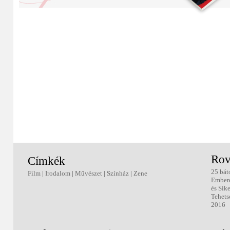
Rov
Címkék
25 bát
Film
|
Irodalom
|
Művészet
|
Színház
|
Zene
Ember
és Sik
Tehets
2016