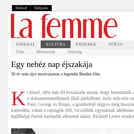
Hírlevél
Előfizetés
Film
Művésznők
Tehetség
Egy nehéz nap éjszakája
50 év után újra mozivásznon a legendás Beatles-film.
K
i hinné, idén már fél évszázada annak, hogy bemutatták a
e dokumentumfilmnek tűnő játékfilmet, mely telis-tele va
Paul, George és Ringo, a gombafejű négyes még huszoné
kamerába, rohan a rajongók elől, viccelődik egymással, idétlenked
legfőképp énekli harmadik albumuk dalait, Richard Lester rende