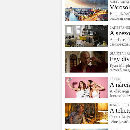
BULIVÁROS
Városok
Ha bulizásró
biztosan ne
LAKBEREND
A szezo
A 2017-es ős
csempészhet
GIANNI VER
Egy div
Ryan Murphy
tervező megg
LÉLEK
A nárci
A közösségi
fontosabb sz
JENNIFER L
A tehet
Ő az a 24 é
színe-javát!