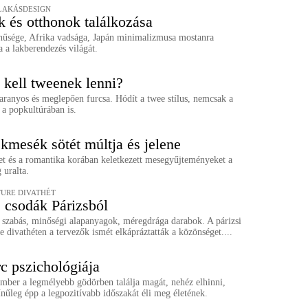
LAKÁSDESIGN
k és otthonok találkozása
ínűsége, Afrika vadsága, Japán minimalizmusa mostanra
 a lakberendezés világát.
kell tweenek lenni?
aranyos és meglepően furcsa. Hódít a twee stílus, nemcsak a
 a popkultúrában is.
mesék sötét múltja és jelene
t és a romantika korában keletkezett mesegyűjteményeket a
 uralta.
URE DIVATHÉT
 csodák Párizsból
 szabás, minőségi alapanyagok, méregdrága darabok. A párizsi
e divathéten a tervezők ismét elkápráztatták a közönséget....
c pszichológiája
mber a legmélyebb gödörben találja magát, nehéz elhinni,
nűleg épp a legpozitívabb időszakát éli meg életének.