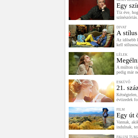
Egy szí
Tíz éve, hog
színészóriá
DIVAT
A stílus
Az idősebb 
kell stílusos
LÉLEK
Megélni
A múlton rág
pedig már n
ESKÜVŐ
21. szá
Kétségtelen,
évtizedek fo
FILM
Egy út
Vannak, akik
indulnak, te
FALUSI TUR