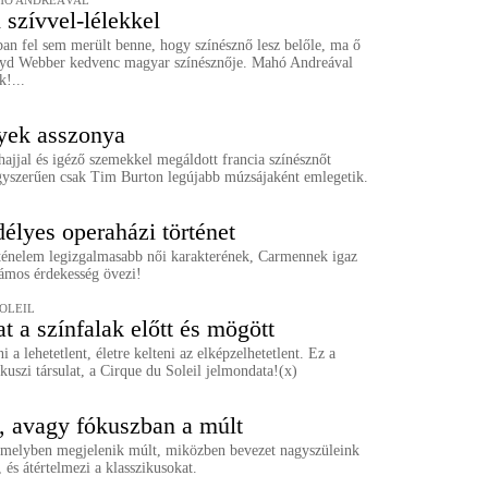
HÓ ANDREÁVAL
 szívvel-lélekkel
an fel sem merült benne, hogy színésznő lesz belőle, ma ő
d Webber kedvenc magyar színésznője. Mahó Andreával
k!...
lyek asszonya
hajjal és igéző szemekkel megáldott francia színésznőt
yszerűen csak Tim Burton legújabb múzsájaként emlegetik.
élyes operaházi történet
ténelem legizgalmasabb női karakterének, Carmennek igaz
zámos érdekesség övezi!
SOLEIL
t a színfalak előtt és mögött
i a lehetetlent, életre kelteni az elképzelhetetlent. Ez a
rkuszi társulat, a Cirque du Soleil jelmondata!(x)
, avagy fókuszban a múlt
 amelyben megjelenik múlt, miközben bevezet nagyszüleink
 és átértelmezi a klasszikusokat.