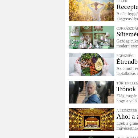
LÉLEK
Recepte
A dán hyggét
kiegyensúlyo
CUKRÁSZDÁ
Sütemé
Gazdag cukr
modern szem
EGÉSZSÉG
Étrendb
Az elmúlt é
táplálkozás 
TÖRTÉNELE
Trónok 
Elég csupán 
hogy a való 
A LEGSZEBB
Ahol a 
Ezek a gran
művészetnek