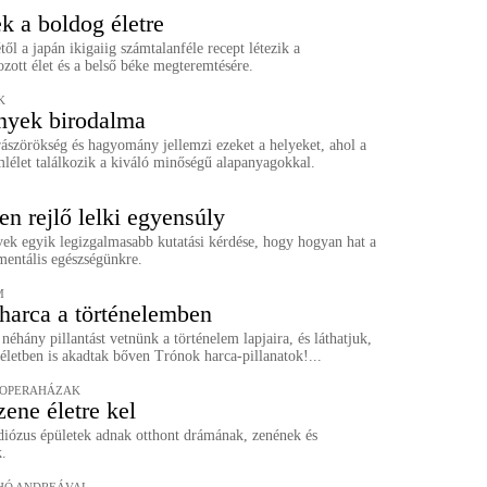
k a boldog életre
ől a japán ikigaiig számtalanféle recept létezik a
zott élet és a belső béke megteremtésére.
K
nyek birodalma
ászörökség és hagyomány jellemzi ezeket a helyeket, ahol a
lélet találkozik a kiváló minőségű alapanyagokkal.
en rejlő lelki egyensúly
vek egyik legizgalmasabb kutatási kérdése, hogy hogyan hat a
mentális egészségünkre.
M
harca a történelemben
néhány pillantást vetnünk a történelem lapjaira, és láthatjuk,
életben is akadtak bőven Trónok harca-pillanatok!...
 OPERAHÁZAK
zene életre kel
diózus épületek adnak otthont drámának, zenének és
.