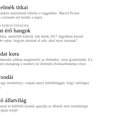
 elmék titkai
nklin meztelenül töltötte a reggeleket. Marcel Proust
croissant-nal kezdte a napot.
N KERESŐ ÉNEKESEK
at érő hangok
lista, amelyből kiderül, kik lettek 2017 legjobban kereső
e vajon, hogyan jutottak el oda, ahol most tartanak?
dat kora
űntudat jobban megkeseríti az életünket, mint gondolnánk. Ez
rzés manapság a modern nő életének elválaszthatatlan része....
csodái
 egy mesekönyv, csupán annyi különbséggel, hogy valóságos
s.
ó állatvilág
azai és külföldi kutatás igazolja az állatok nem mindennapi
rápiás erejét!