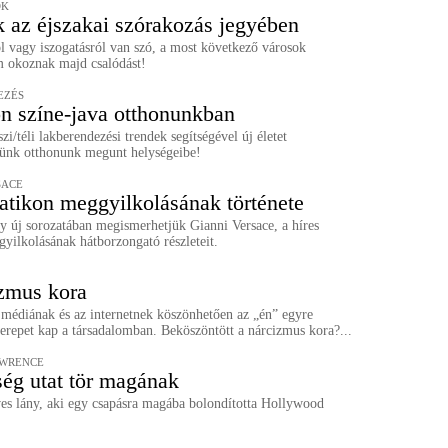
OK
 az éjszakai szórakozás jegyében
l vagy iszogatásról van szó, a most következő városok
m okoznak majd csalódást!
EZÉS
n színe-java otthonunkban
zi/téli lakberendezési trendek segítségével új életet
ünk otthonunk megunt helységeibe!
SACE
atikon meggyilkolásának története
 új sorozatában megismerhetjük Gianni Versace, a híres
yilkolásának hátborzongató részleteit.
zmus kora
 médiának és az internetnek köszönhetően az „én” egyre
erepet kap a társadalomban. Beköszöntött a nárcizmus kora?...
AWRENCE
ség utat tör magának
ves lány, aki egy csapásra magába bolondította Hollywood