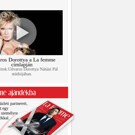
ros Dorottya a La femme
címlapján
itok:Udvaros Dorottya Nánási Pál
stúdiójában.
zleti partnereit,
it egy
 személyre
ékkal.