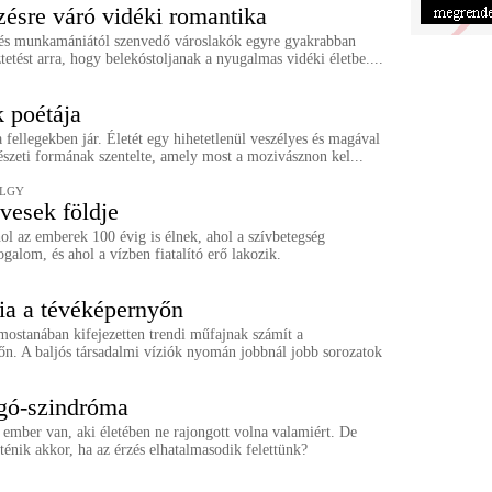
zésre váró vidéki romantika
l és munkamániától szenvedő városlakók egyre gyakrabban
tetést arra, hogy belekóstoljanak a nyugalmas vidéki életbe....
 poétája
a fellegekben jár. Életét egy hihetetlenül veszélyes és magával
szeti formának szentelte, amely most a mozivásznon kel...
ÖLGY
vesek földje
ol az emberek 100 évig is élnek, ahol a szívbetegség
ogalom, és ahol a vízben fiatalító erő lakozik.
ia a tévéképernyőn
mostanában kifejezetten trendi műfajnak számít a
őn. A baljós társadalmi víziók nyomán jobbnál jobb sorozatok
gó-szindróma
ember van, aki életében ne rajongott volna valamiért. De
ténik akkor, ha az érzés elhatalmasodik felettünk?