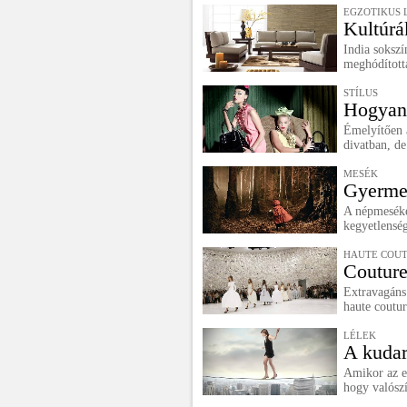
EGZOTIKUS 
Kultúrá
India soksz
meghódította
STÍLUS
Hogyan 
Émelyítően 
divatban, de
MESÉK
Gyermek
A népmeséke
kegyetlenség
HAUTE COUT
Couture
Extravagáns
haute coutur
LÉLEK
A kudar
Amikor az e
hogy valószí