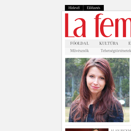
Hírlevél
Előfizetés
Művésznők
Tehetségtörténete
ALAN RICK