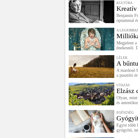
KULTÚRA
Kreatív
Benjamin Fra
ópiummal és 
A LEGJOBBA
Milliók
Megjelent a 
énekesnői. D
LÉLEK
A bűntu
A mardosó b
a pusztító é
UTAZÁS
Elzász 
Olyan, mint
és autentiku
EGÉSZSÉG
Gyógyít
Egyre több h
gyógyító, te