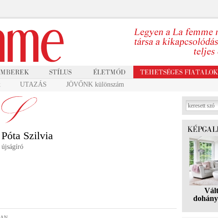
k
UTAZÁS
JÖVŐNK különszám
Póta Szilvia
újságíró
Vál
dohány
MAN