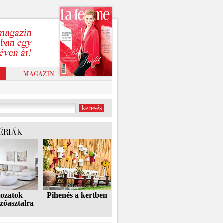
tozatok
Pihenés a kertben
zóasztalra