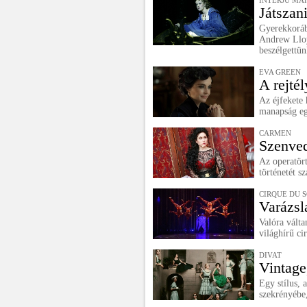
INTERJÚ MA
Játszani
Gyerekkoráb
Andrew Lloy
beszélgettün
EVA GREEN
A rejté
Az éjfekete 
manapság eg
CARMEN
Szenved
Az operatör
történetét s
CIRQUE DU 
Varázsla
Valóra váltan
világhírű ci
DIVAT
Vintage
Egy stílus,
szekrényébe,