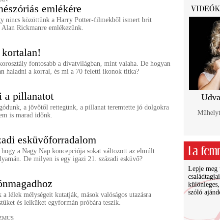
nészóriás emlékére
y nincs közöttünk a Harry Potter-filmekből ismert brit
s. Alan Rickmanre emlékezünk.
 kortalan!
korosztály fontosabb a divatvilágban, mint valaha. De hogyan
an haladni a korral, és mi a 70 feletti ikonok titka?
 a pillanatot
Udva
ódunk, a jövőtől rettegünk, a pillanat teremtette jó dolgokra
Műhelyt
em is marad időnk.
zadi esküvőforradalom
 hogy a Nagy Nap koncepciója sokat változott az elmúlt
lyamán. De milyen is egy igazi 21. századi esküvő?
Lepje meg ü
családtagja
 önmagadhoz
különleges,
szóló ajánd
 a lélek mélységeit kutatják, mások valóságos utazásra
stüket és lelküket egyformán próbára teszik.
IZMUS