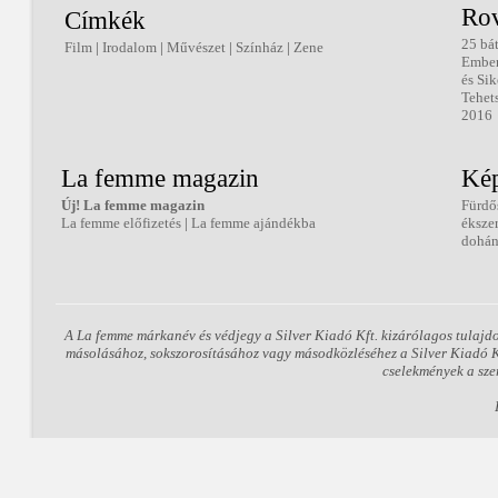
Ro
Címkék
25 bá
Film
|
Irodalom
|
Művészet
|
Színház
|
Zene
Embe
és Sik
Tehet
2016
La femme magazin
Kép
Új! La femme magazin
Fürdő
La femme előfizetés
|
La femme ajándékba
éksze
dohán
A La femme márkanév és védjegy a Silver Kiadó Kft. kizárólagos tulajd
másolásához, sokszorosításához vagy másodközléséhez a Silver Kiadó Kft
cselekmények a sze