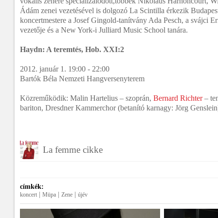
vokális zenére specializálódott,többek Nikolaus Harnoncourt, Wi
Ádám zenei vezetésével is dolgozó La Scintilla érkezik Budapest
koncertmestere a Josef Gingold-tanítvány Ada Pesch, a svájci Er
vezetője és a New York-i Julliard Music School tanára.
Haydn: A teremtés, Hob. XXI:2
2012. január 1. 19:00 - 22:00
Bartók Béla Nemzeti Hangversenyterem
Közreműködik: Malin Hartelius – szoprán,
Bernard Richter
– te
bariton, Dresdner Kammerchor (betanító karnagy: Jörg Genslein
La femme cikke
címkék:
|
|
|
koncert
Müpa
Zene
újév