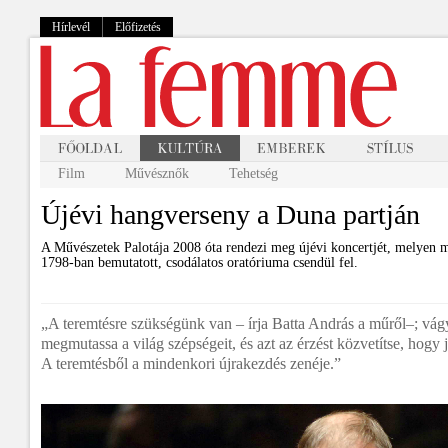
Hírlevél
Előfizetés
Film
Művésznők
Tehetség
Újévi hangverseny a Duna partján
A Művészetek Palotája 2008 óta rendezi meg újévi koncertjét, melyen
1798-ban bemutatott, csodálatos oratóriuma csendül fel.
„A teremtésre szükségünk van – írja Batta András a műről–; vág
megmutassa a világ szépségeit, és azt az érzést közvetítse, hogy j
A teremtésből a mindenkori újrakezdés zenéje.”