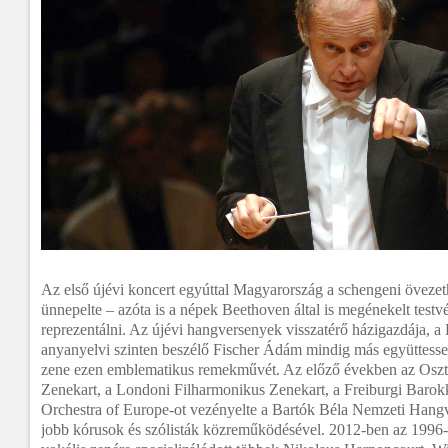
Az első újévi koncert egyúttal Magyarország a schengeni övezeth
ünnepelte – azóta is a népek Beethoven által is megénekelt testvé
reprezentálni. Az újévi hangversenyek visszatérő házigazdája, 
anyanyelvi szinten beszélő Fischer Ádám mindig más együttessel
zene ezen emblematikus remekművét. Az előző években az Os
Zenekart, a Londoni Filharmonikus Zenekart, a Freiburgi Baro
Orchestra of Europe-ot vezényelte a Bartók Béla Nemzeti Hang
jobb kórusok és szólisták közreműködésével. 2012-ben az 1996-b