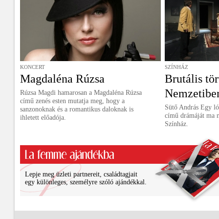
KONCERT
SZÍNHÁZ
Magdaléna Rúzsa
Brutális tör
Nemzetibe
Rúzsa Magdi hamarosan a Magdaléna Rúzsa
című zenés esten mutatja meg, hogy a
Sütő András Egy ló
sanzonoknak és a romantikus daloknak is
című drámáját ma m
ihletett előadója.
Színház.
Lepje meg üzleti partnereit, családtagjait
egy különleges, személyre szóló ajándékkal.