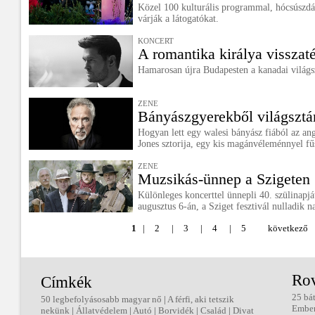
Közel 100 kulturális programmal, hócsúszdá
várják a látogatókat.
KONCERT
A romantika királya visszaté
Hamarosan újra Budapesten a kanadai világsz
ZENE
Bányászgyerekből világsztá
Hogyan lett egy walesi bányász fiából az an
Jones sztorija, egy kis magánvéleménnyel fű
ZENE
Muzsikás-ünnep a Szigeten
Különleges koncerttel ünnepli 40. szülinapj
augusztus 6-án, a Sziget fesztivál nulladik na
1
|
2
|
3
|
4
|
5
következő
Ro
Címkék
25 bá
50 legbefolyásosabb magyar nő
|
A férfi, aki tetszik
Embe
nekünk
|
Állatvédelem
|
Autó
|
Borvidék
|
Család
|
Divat