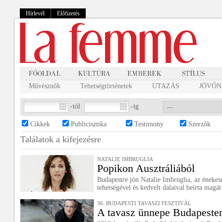
Hírlevél
Előfizetés
Művésznők
Tehetségtörténetek
UTAZÁS
JÖVŐNK
-tól
-ig
Cikkek
Publicisztika
Testimony
Szerzők
Találatok a
kifejezésre
NATALIE IMBRUGLIA
Popikon Ausztráliából
Budapestre jön Natalie Imbruglia, az énekes
tehetségével és kedvelt dalaival beírta magá
36. BUDAPESTI TAVASZI FESZTIVÁL
A tavasz ünnepe Budapeste