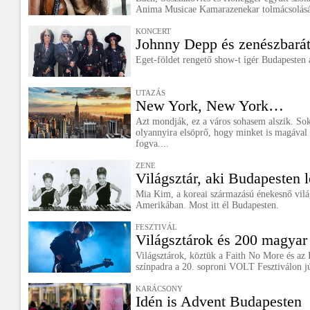
Anima Musicae Kamarazenekar tolmácsolás
KONCERT
Johnny Depp és zenészbará
Eget-földet rengető show-t ígér Budapesten
UTAZÁS
New York, New York…
Azt mondják, ez a város sohasem alszik. So
olyannyira elsöprő, hogy minket is magával r
fogva....
ZENE
Világsztár, aki Budapesten l
Mia Kim, a koreai származású énekesnő világ
Amerikában. Most itt él Budapesten.
FESZTIVÁL
Világsztárok és 200 magyar 
Világsztárok, köztük a Faith No More és az 
színpadra a 20. soproni VOLT Fesztiválon jú
KARÁCSONY
Idén is Advent Budapesten