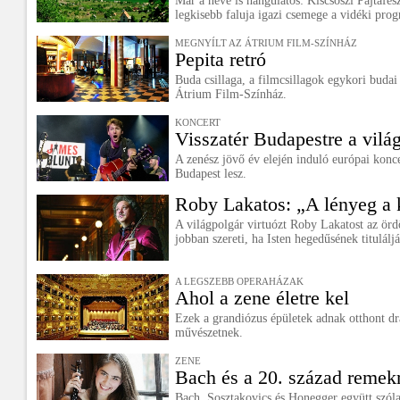
Már a neve is hangulatos: Kiscsőszi Pajtafes
legkisebb faluja igazi csemege a vidéki pro
MEGNYÍLT AZ ÁTRIUM FILM-SZÍNHÁZ
Pepita retró
Buda csillaga, a filmcsillagok egykori budai
Átrium Film-Színház.
KONCERT
Visszatér Budapestre a világ
A zenész jövő év elején induló európai konc
Budapest lesz.
Roby Lakatos: „A lényeg a k
A világpolgár virtuózt Roby Lakatost az ör
jobban szereti, ha Isten hegedűsének titulálj
A LEGSZEBB OPERAHÁZAK
Ahol a zene életre kel
Ezek a grandiózus épületek adnak otthont d
művészetnek.
ZENE
Bach és a 20. század reme
Bach, Sosztakovics és Honegger együtt szóla