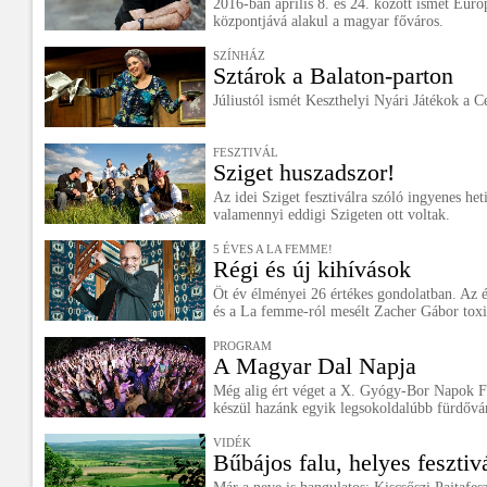
2016-ban április 8. és 24. között ismét Euró
központjává alakul a magyar főváros.
SZÍNHÁZ
Sztárok a Balaton-parton
Júliustól ismét Keszthelyi Nyári Játékok a C
FESZTIVÁL
Sziget huszadszor!
Az idei Sziget fesztiválra szóló ingyenes het
valamennyi eddigi Szigeten ott voltak.
5 ÉVES A LA FEMME!
Régi és új kihívások
Öt év élményei 26 értékes gondolatban. Az é
és a La femme-ról mesélt Zacher Gábor toxi
PROGRAM
A Magyar Dal Napja
Még alig ért véget a X. Gyógy-Bor Napok Fes
készül hazánk egyik legsokoldalúbb fürdővá
VIDÉK
Bűbájos falu, helyes fesztiv