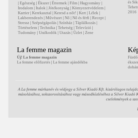
és Sik
|
Egészség
|
Ékszer
|
Éttermek
|
Film
|
Hagyomány
|
Tehet
Irodalom
|
Italok
|
Jótékonyság
|
Környezetvédelem
|
2016
Karrier
|
Kerekasztal
|
Keresd a nőt!
|
Kert
|
Lélek
|
Lakberendezés
|
Művészet
|
Nő
|
Nő és férfi
|
Recept
|
Stressz
|
Szépségápolás
|
Színház
|
Táplálkozás
|
Történelem
|
Technika
|
Tehetség
|
Televízió
|
Tudomány
|
Uralkodók
|
Utazás
|
Üzlet
|
Zene
La femme magazin
Kép
Új! La femme magazin
Fürdő
La femme előfizetés
|
La femme ajándékba
éksze
dohán
A La femme márkanév és védjegy a Silver Kiadó Kft. kizárólagos tulajd
másolásához, sokszorosításához vagy másodközléséhez a Silver Kiadó Kft
cselekmények a sze