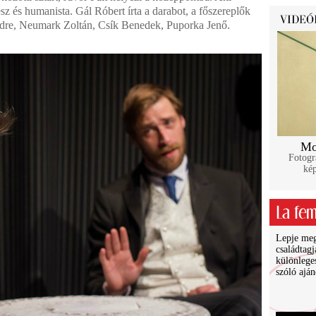
z és humanista. Gál Róbert írta a darabot, a főszereplők
re, Neumark Zoltán, Csík Benedek, Puporka Jenő.
Mo
Fotogr
ké
Lepje meg 
családtagj
különlege
szóló ajá