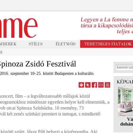
ég
Spinoza Zsidó Fesztivál
016. szeptember 10–25. között Budapesten a kulturális
 koncert, film – a legváltozatosabb műfajok közül
 programokhoz mindössze egyetlen helyre kell elmenniük, a
 Dob utcai Spinoza Színházba. 16 esemény, 73
ál két zenés színházi premiert is tartogat, s mindkettő
Vá
dohán
közötti sztárt, Jávor Pált helyezi a középpontba. Aki