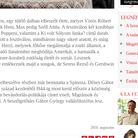
, egy túlélő dalban elbeszélt élete, melyet Vörös Róbert
A luxu
ek Heni, Max pedig Széll Attila. A fesztiválon két korábban
 a Poppera, valamint a Ki volt Sólyom Janka? című darab.
A tuda
tt a fesztiválon, mindhárom nagy sikert aratott, és máig
Megér
a Herzl, melynek főhőse megálmodja a zsidó államot, a
sidó fiatalember meghódítja Amerikát, a harmadik a
Generá
are-korabeli zsidóság életét és sorsát. Lesznek
Vissza
 emlékeznek majd a songok, de Seress Rezső és Gershwin
Tanulh
Ételük
n elbeszélve részben már bemutatta a Spinoza. Dénes Gábor
. század kezdetétől l944-ig most kerül először a közönség
en bevándorlás-politikája címet viseli, Migránsok és
. A beszélgetőtárs Gábor György vallásfilozófus lesz.
2016. augusztus