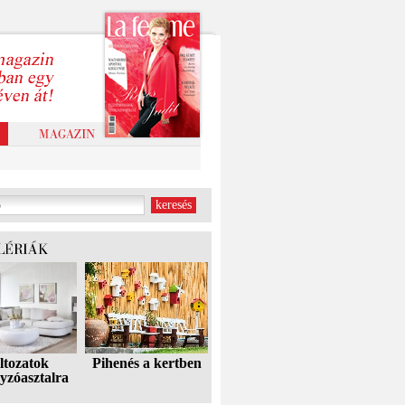
ltozatok
Pihenés a kertben
yzóasztalra