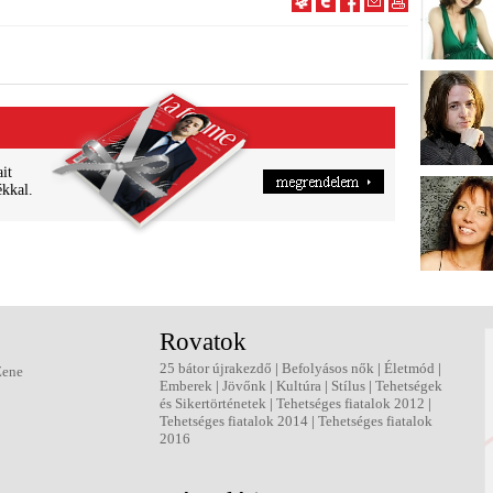
ait
ékkal.
Rovatok
25 bátor újrakezdő
|
Befolyásos nők
|
Életmód
|
Zene
Emberek
|
Jövőnk
|
Kultúra
|
Stílus
|
Tehetségek
és Sikertörténetek
|
Tehetséges fiatalok 2012
|
Tehetséges fiatalok 2014
|
Tehetséges fiatalok
2016