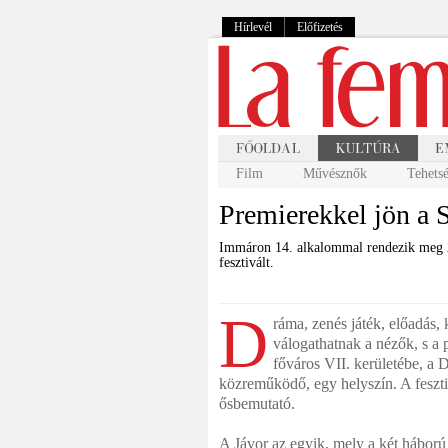
Hírlevél
Előfizetés
Film
Művésznők
Tehets
Premierekkel jön a 
Immáron 14. alkalommal rendezik meg 2
fesztivált.
D
ráma, zenés játék, előadás,
válogathatnak a nézők, s a
főváros VII. kerületébe, a
közreműködő, egy helyszín. A fesztiv
ősbemutató.
A Jávor az egyik, mely a két háború 