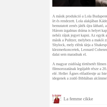
A másik produkció a Lola Budapesten
írt és rendezett. Lola alakjában Kád
bemutatott zenés játék újra látható,
Három izgalmas dráma is helyet kapo
nehéz rájuk jegyet kapni. Az egyik 
másik a Pulitzer, melyben a makói z
Shylock, mely elénk tárja a Shakespe
klezmerkoncertek, Leonard Cohenre
dalai sem maradnak el.
A magyar zsidóság történetét filme
filmsorozatának legújabb része a 20
elé. Heller Ágnes előadóestje az Ist
idegenek a zsidó Bibliában alcímmel
La femme cikke