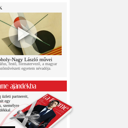
holy-Nagy László művei
áfus, festő, formatervező, a magyar
pzőművészeti egyetem névadója.
üzleti partnereit,
ait egy
s, személyre
ndékkal.