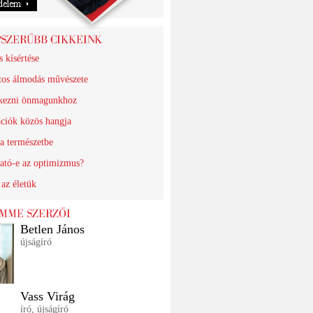
s kísértése
tos álmodás művészete
kezni önmagunkhoz
ciók közös hangja
 a természetbe
ató-e az optimizmus?
 az életük
Betlen János
újságíró
Vass Virág
író, újságíró