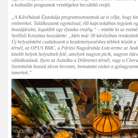
a kulturális programok vendégeket becsábító erejét.
„A Kávéházak Éjszakája programsorozatnak az is célja, hogy kim
embereket. Találkozzunk egymással, élő kapcsolatban legyünk e
hozzájárulni, legalább egy éjszaka erejéig.”
– emelte ki az esemé
Serfőző Krisztina hozzátette:
„Idén már 30 kávézóban rendezünk 
Új helyszínként csatlakozott a kezdeményezéshez többek között a
térnél, az OPUS BMC, a Párizsi Nagyáruház Lotz-terme az Andrá
kisebb helyek helyszínek felé, amelyek nagyon picik, nagyon édes
vállalkozások. Ilyen az Asztalka a Döbrentei térnél, vagy a Cher
Szeretnénk hosszú távon bevonni, bemutatni ezeket a gyöngyszem
ismertek.”