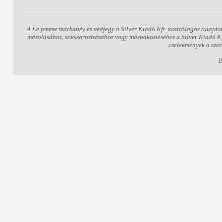
A La femme márkanév és védjegy a Silver Kiadó Kft. kizárólagos tulajdo
másolásához, sokszorosításához vagy másodközléséhez a Silver Kiadó Kft.
cselekmények a szer
I