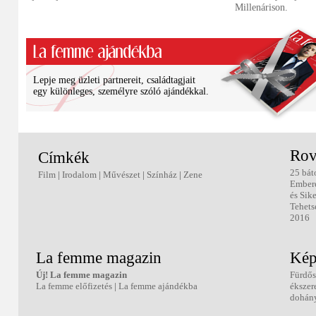
Millenárison.
Lepje meg üzleti partnereit, családtagjait
egy különleges, személyre szóló ajándékkal.
Rov
Címkék
25 bát
Film
|
Irodalom
|
Művészet
|
Színház
|
Zene
Ember
és Sik
Tehets
2016
La femme magazin
Kép
Új! La femme magazin
Fürdős
La femme előfizetés
|
La femme ajándékba
ékszer
dohány