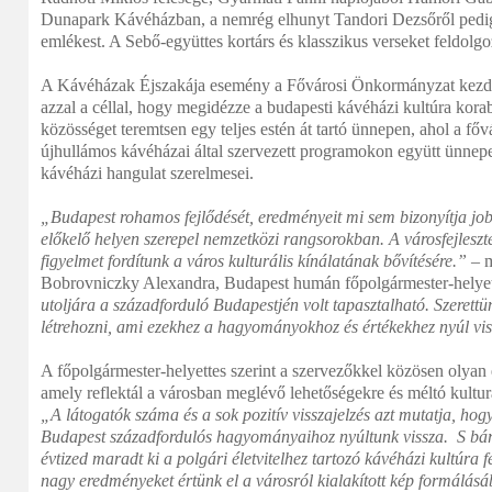
Dunapark Kávéházban, a nemrég elhunyt Tandori Dezsőről pedi
emlékest. A Sebő-együttes kortárs és klasszikus verseket feldolgoz
A Kávéházak Éjszakája esemény a Fővárosi Önkormányzat kezdem
azzal a céllal, hogy megidézze a budapesti kávéházi kultúra kora
közösséget teremtsen egy teljes estén át tartó ünnepen, ahol a fővá
újhullámos kávéházai által szervezett programokon együtt ünnepe
kávéházi hangulat szerelmesei.
„Budapest rohamos fejlődését, eredményeit mi sem bizonyítja job
előkelő helyen szerepel nemzetközi rangsorokban. A városfejlesz
figyelmet fordítunk a város kulturális kínálatának bővítésére.”
– m
Bobrovniczky Alexandra, Budapest humán főpolgármester-helye
utoljára a századforduló Budapestjén volt tapasztalható. Szerett
létrehozni, ami ezekhez a hagyományokhoz és értékekhez nyúl vi
A főpolgármester-helyettes szerint a szervezőkkel közösen olya
amely reflektál a városban meglévő lehetőségekre és méltó kultur
„A látogatók száma és a sok pozitív visszajelzés azt mutatja, hog
Budapest századfordulós hagyományaihoz nyúltunk vissza. S bá
évtized maradt ki a polgári életvitelhez tartozó kávéházi kultúra 
nagy eredményeket értünk el a városról kialakított kép formálás