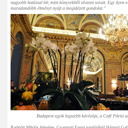
nagyobb hatással bír, mint könyvekből olvasni sorait. Egy ilyen 
maradandóbb élményt nyújt a megidézett gondolat.”
Budapest egyik legszebb kávézója, a Café Párisi 
Radnóti Miklós felesége, Gyarmati Fanni naplójából Hámori Gabri