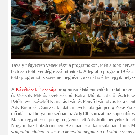
Tavaly négyezren vettek részt a programokon, idén a több helyszín
biztosan több vendégre számíthatnak. A legtöbb program 19 és 21
több programot is szeretne megnézni, akár át is érhet egyik helysz
A
Kávéházak Éjszakája
programkínálatában valódi irodalmi csem
és Mészöly Miklós levelezéséből Balsai Mónika ad elő részleteke
Petőfi levelezéséből Kamarás Iván és Fenyő Iván olvas fel a Cen
Ady Endre és Csinszka kiadatlan levelei alapján pedig Zeke Zsuz
előadást az Ibolya presszóban az Ady100 sorozathoz kapcsolódva
Makám együttessel pedig megzenésített Ady-költeményeket lehet h
Nagyáruház Lotz-termében. Az előadással kapcsolatban Turek M
színpadon élőben, a versein keresztül megidézni a költőt, személyi