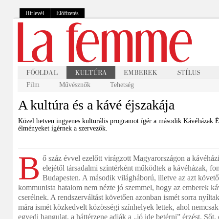
Hírlevél
Előfizetés
Film
Művésznők
Tehetség
A kultúra és a kávé éjszakája
Közel hetven ingyenes kulturális programot ígér a második Kávéházak Éj
élményeket ígérnek a szervezők.
B
ő száz évvel ezelőtt virágzott Magyarországon a kávéházi
elejétől társadalmi színtérként működtek a kávéházak, fon
Budapesten. A második világháború, illetve az azt követő
kommunista hatalom nem nézte jó szemmel, hogy az emberek ká
cserélnek. A rendszerváltást követően azonban ismét sorra nyílt
mára ismét közkedvelt közösségi színhelyek lettek, ahol nemcsak
egyedi hangulat, a háttérzene adják a „jó ide betérni” érzést. Sőt,