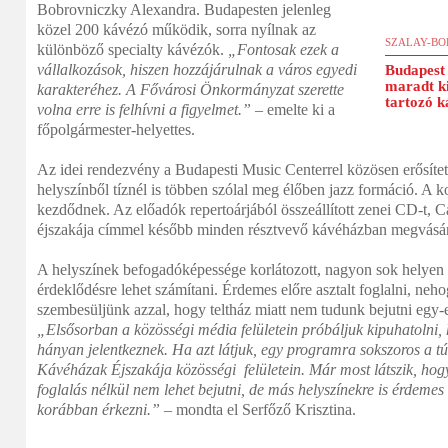
Bobrovniczky Alexandra. Budapesten jelenleg
közel 200 kávézó működik, sorra nyílnak az
SZALAY-B
különböző specialty kávézók.
„Fontosak ezek a
vállalkozások, hiszen hozzájárulnak a város egyedi
Budapest 
maradt ki
karakteréhez. A Fővárosi Önkormányzat szerette
tartozó k
volna erre is felhívni a figyelmet.”
– emelte ki a
főpolgármester-helyettes.
Az idei rendezvény a Budapesti Music Centerrel közösen erősített
helyszínből tíznél is többen szólal meg élőben jazz formáció. A k
kezdődnek. Az előadók repertoárjából összeállított zenei CD-t,
éjszakája címmel később minden résztvevő kávéházban megvásáro
A helyszínek befogadóképessége korlátozott, nagyon sok helyen t
érdeklődésre lehet számítani. Érdemes előre asztalt foglalni, neh
szembesüljünk azzal, hogy teltház miatt nem tudunk bejutni egy-
„Elsősorban a közösségi média felületein próbáljuk kipuhatolni
hányan jelentkeznek. Ha azt látjuk, egy programra sokszoros a túl
Kávéházak Éjszakája közösségi felületein. Már most látszik, ho
foglalás nélkül nem lehet bejutni, de más helyszínekre is érdemes
korábban érkezni.”
– mondta el Serfőző Krisztina.