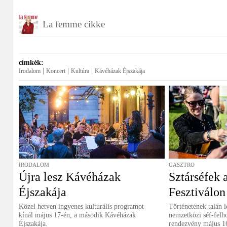
La femme cikke
címkék:
|
|
|
Irodalom
Koncert
Kultúra
Kávéházak Éjszakája
IRODALOM
GASZTRO
Újra lesz Kávéházak
Sztárséfek 
Éjszakája
Fesztiválon
Közel hetven ingyenes kulturális programot
Történetének talán 
kínál május 17-én, a második Kávéházak
nemzetközi séf-felho
Éjszakája.
rendezvény május 16