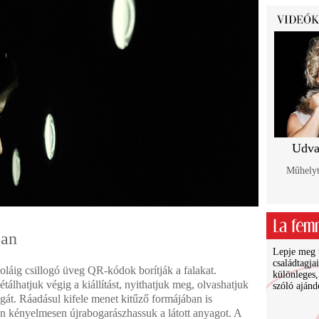
Udva
Műhelyt
ban
Lepje meg ü
családtagja
oláig csillogó üveg QR-kódok borítják a falakat.
különleges,
álhatjuk végig a kiállítást, nyithatjuk meg, olvashatjuk
szóló ajánd
gát. Ráadásul kifele menet kitűző formájában is
 kényelmesen újrabogarászhassuk a látott anyagot. A