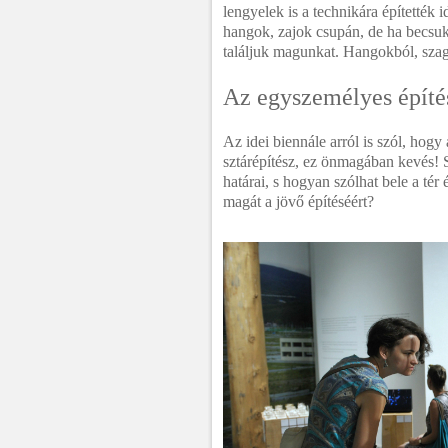
lengyelek is a technikára építették i
hangok, zajok csupán, de ha becsu
találjuk magunkat. Hangokból, szagok
Az egyszemélyes építé
Az idei biennále arról is szól, hogy 
sztárépítész, ez önmagában kevés! S
határai, s hogyan szólhat bele a tér
magát a jövő építéséért?