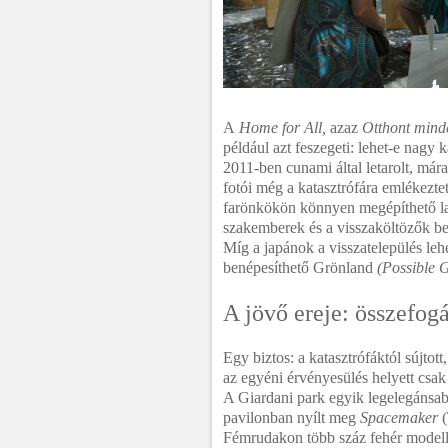
A
Home for All,
azaz
Otthont mind
például azt feszegeti: lehet-e nagy 
2011-ben cunami által letarolt, mára
fotói még a katasztrófára emlékeztetn
farönkökön könnyen megépíthető lakó
szakemberek és a visszaköltözők bev
Míg a japánok a visszatelepülés le
benépesíthető Grönland
(Possible 
A jövő ereje: összefog
Egy biztos: a katasztrófáktól sújto
az egyéni érvényesülés helyett csak 
A Giardani park egyik legelegánsabb
pavilonban nyílt meg
Spacemaker
Fémrudakon több száz fehér modellbő