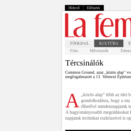
Hírlevél
Előfizetés
Film
Művésznők
Tehets
Tércsinálók
Common Ground, azaz „közös alap” volt
megfogalmazott a 13. Velencei Építésze
A
„közös alap” több az idei b
gondolkodásra, hogy a ma v
élhetővé mindennapjaink te
A hagyományosabb megoldásokat kö
napjaink technikai eszközeivel is ope