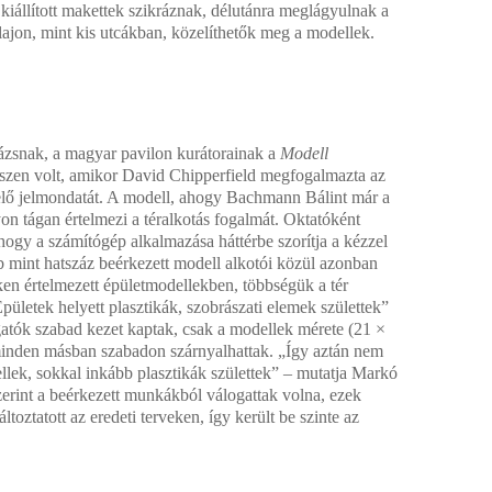
 kiállított makettek szikráznak, délutánra meglágyulnak a
alajon, mint kis utcákban, közelíthetők meg a modellek.
zsnak, a magyar pavilon kurátorainak a
Modell
észen volt, amikor David Chipperfield megfogalmazta az
elő jelmondatát. A modell, ahogy Bachmann Bálint már a
yon tágan értelmezi a téralkotás fogalmát. Oktatóként
ogy a számítógép alkalmazása háttérbe szorítja a kézzel
 mint hatszáz beérkezett modell alkotói közül azonban
n értelmezett épületmodellekben, többségük a tér
pületek helyett plasztikák, szobrászati elemek születtek”
atók szabad kezet kaptak, csak a modellek mérete (21 ×
, minden másban szabadon szárnyalhattak. „Így aztán nem
ek, sokkal inkább plasztikák születtek” – mutatja Markó
zerint a beérkezett munkákból válogattak volna, ezek
toztatott az eredeti terveken, így került be szinte az