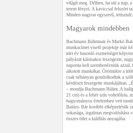
világít meg. Délben, ha süt a nap, a
terem fényei. A kaviccsal felszórt t
Minden nagyon egyszerű, letisztult.
Magyarok mindebben
Bachmann Bálintnak és Markó Balá
munkacímet viselő projektje már k
idei év hasonló eszmeiséget képvis
pályázat kiírásakor leszögezte, nag
naponta kell szembenézniük azzal, h
alkotott munkákat. Örömükre a több
csak néhányan gondolkodtak a szűke
kérdéseit feszegette munkájában. „É
– mondja Bachmann Bálint. A hallg
21 cm) és a fehér szín voltelőírás
hagyományos értelemben vett modell
Balázs. Bár korábbi elképzelésük s
sokasága, izgalmas megvalósítása vál
összes ötlet a kiállítás anyagába.