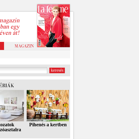
tozatok
Pihenés a kertben
zóasztalra