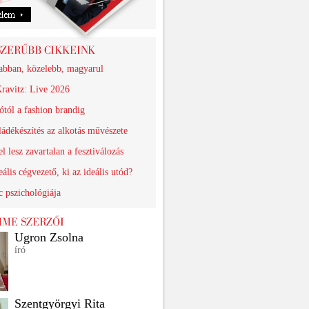
abban, közelebb, magyarul
ravitz: Live 2026
ótól a fashion brandig
ádékészítés az alkotás művészete
el lesz zavartalan a fesztiválozás
eális cégvezető, ki az ideális utód?
 pszichológiája
Ugron Zsolna
író
Szentgyörgyi Rita