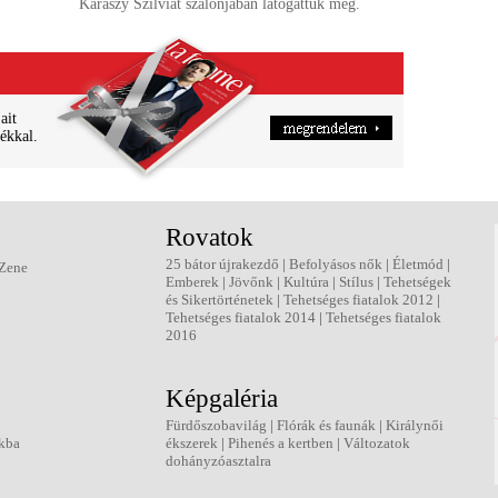
Kárászy Szilviát szalonjában látogattuk meg.
ait
ékkal.
Rovatok
25 bátor újrakezdő
|
Befolyásos nők
|
Életmód
|
Zene
Emberek
|
Jövőnk
|
Kultúra
|
Stílus
|
Tehetségek
és Sikertörténetek
|
Tehetséges fiatalok 2012
|
Tehetséges fiatalok 2014
|
Tehetséges fiatalok
2016
Képgaléria
Fürdőszobavilág
|
Flórák és faunák
|
Királynői
kba
ékszerek
|
Pihenés a kertben
|
Változatok
dohányzóasztalra