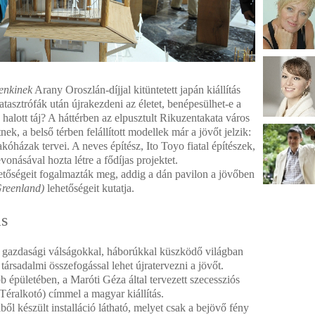
enkinek
Arany Oroszlán-díjjal kitüntetett japán kiállítás
katasztrófák után újrakezdeni az életet, benépesülhet-e a
 halott táj? A háttérben az elpusztult Rikuzentakata város
ek, a belső térben felállított modellek már a jövőt jelzik:
házak tervei. A neves építész, Ito Toyo fiatal építészek,
onásával hozta létre a fődíjas projektet.
hetőségeit fogalmazták meg, addig a dán pavilon a jövőben
Greenland)
lehetőségeit kutatja.
ás
tt, gazdasági válságokkal, háborúkkal küszködő világban
társadalmi összefogással lehet újratervezni a jövőt.
 épületében, a Maróti Géza által tervezett szecessziós
(Téralkotó) címmel a magyar kiállítás.
l készült installáció látható, melyet csak a bejövő fény