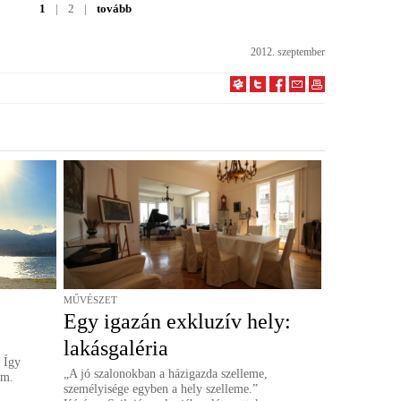
1
|
2
|
tovább
2012. szeptember
MŰVÉSZET
Egy igazán exkluzív hely:
lakásgaléria
 Így
„A jó szalonokban a házigazda szelleme,
om.
személyisége egyben a hely szelleme.”