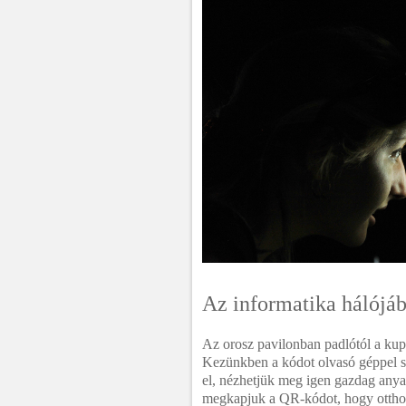
Az informatika hálójá
Az orosz pavilonban padlótól a kup
Kezünkben a kódot olvasó géppel sét
el, nézhetjük meg igen gazdag anya
megkapjuk a QR-kódot, hogy otthon