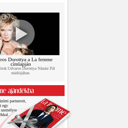
ros Dorottya a La femme
címlapján
itok:Udvaros Dorottya Nánási Pál
stúdiójában.
zleti partnereit,
it egy
 személyre
ékkal.