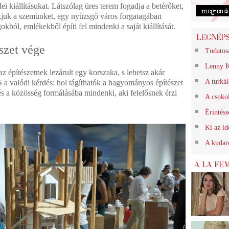
dei kiállításukat. Látszólag üres terem fogadja a betérőket,
kjuk a szemünket, egy nyüzsgő város forgatagában
ból, emlékekből építi fel mindenki a saját kiállítását.
szet vége
Tudatos
Lenny K
az építészetnek lezárult egy korszaka, s lehetsz akár
A turkál
 a valódi kérdés: hol tágíthatók a hagyományos építészet
 és a közösség formálásába mindenki, aki felelősnek érzi
A csokol
Érintéss
Ki az id
A kudarc