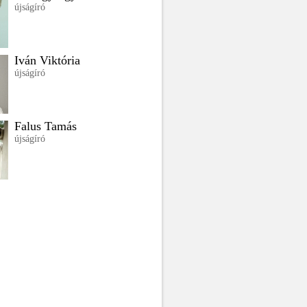
újságíró
Iván Viktória
újságíró
Falus Tamás
újságíró