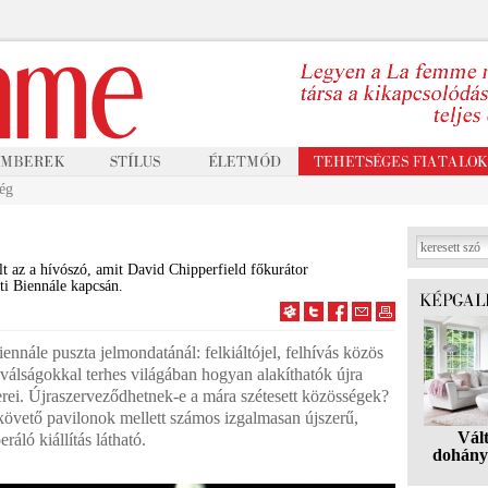
ég
 az a hívószó, amit David Chipperfield főkurátor
ti Biennále kapcsán.
iennále puszta jelmondatánál: felkiáltójel, felhívás közös
álságokkal terhes világában hogyan alakíthatók újra
rei. Újraszerveződhetnek-e a mára szétesett közösségek?
vető pavilonok mellett számos izgalmasan újszerű,
Vál
ráló kiállítás látható.
dohány