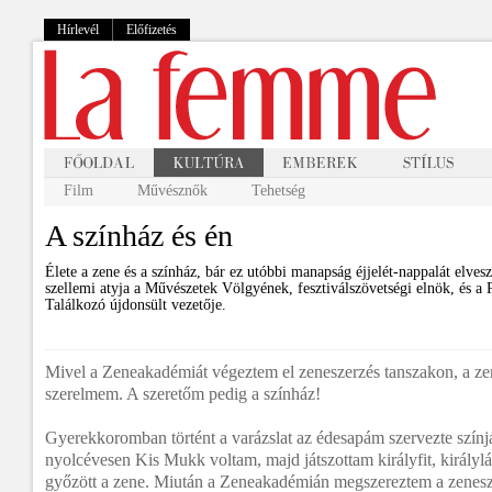
Hírlevél
Előfizetés
Film
Művésznők
Tehetség
A színház és én
Élete a zene és a színház, bár ez utóbbi manapság éjjelét-nappalát elvesz
szellemi atyja a Művészetek Völgyének, fesztiválszövetségi elnök, és a 
Találkozó újdonsült vezetője.
Mivel a Zeneakadémiát végeztem el zeneszerzés tanszakon, a ze
szerelmem. A szeretőm pedig a színház!
Gyerekkoromban történt a varázslat az édesapám szervezte színj
nyolcévesen Kis Mukk voltam, majd játszottam királyfit, királylá
győzött a zene. Miután a Zeneakadémián megszereztem a zenesz