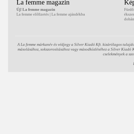
La femme magazin
Kép
Új! La femme magazin
Fürdő
La femme előfizetés
|
La femme ajándékba
éksze
dohán
A La femme márkanév és védjegy a Silver Kiadó Kft. kizárólagos tulajd
másolásához, sokszorosításához vagy másodközléséhez a Silver Kiadó Kft
cselekmények a sze