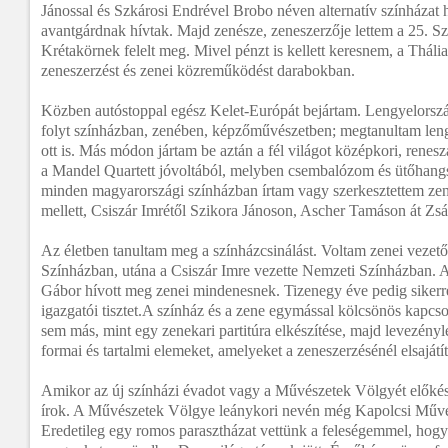
Jánossal és Szkárosi Endrével Brobo néven alternatív színházat h
avantgárdnak hívtak. Majd zenésze, zeneszerzője lettem a 25. S
Krétakörnek felelt meg. Mivel pénzt is kellett keresnem, a Tháli
zeneszerzést és zenei közreműködést darabokban.
Közben autóstoppal egész Kelet-Európát bejártam. Lengyelország
folyt színházban, zenében, képzőművészetben; megtanultam lengy
ott is. Más módon jártam be aztán a fél világot középkori, renes
a Mandel Quartett jóvoltából, melyben csembalózom és ütőhan
minden magyarországi színházban írtam vagy szerkesztettem zen
mellett, Csiszár Imrétől Szikora Jánoson, Ascher Tamáson át Z
Az életben tanultam meg a színházcsinálást. Voltam zenei vezető
Színházban, utána a Csiszár Imre vezette Nemzeti Színházban. 
Gábor hívott meg zenei mindenesnek. Tizenegy éve pedig sikerr
igazgatói tisztet.A színház és a zene egymással kölcsönös kapcso
sem más, mint egy zenekari partitúra elkészítése, majd levezény
formai és tartalmi elemeket, amelyeket a zeneszerzésénél elsajátí
Amikor az új színházi évadot vagy a Művészetek Völgyét előkész
írok. A Művészetek Völgye leánykori nevén még Kapolcsi Művés
Eredetileg egy romos parasztházat vettünk a feleségemmel, hog