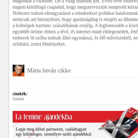
magunkat a csöndbe. De a világ utánunk jött. Évről évre összefo
engem körülfogó csapattal, hogy megszervezzük nonprofit közszo
Nehezen tudom elmagyarázni a mindenkori politikai hatalomnak, m
nemcsak azt bizonyítom, hogy gazdaságilag is megéri az államnak
a költségek harminc százalékának erejéig. A legfontosabb a közös
együttlét öröme ebben a tévé, és internet miatt elidegenedett, ért
emberek itt szóba tudnak állni egymással, és élő művészektől, ne
színházi, zenei élményeket.
Márta István cikke
címkék:
Színház
Lepje meg üzleti partnereit, családtagjait
egy különleges, személyre szóló ajándékkal.