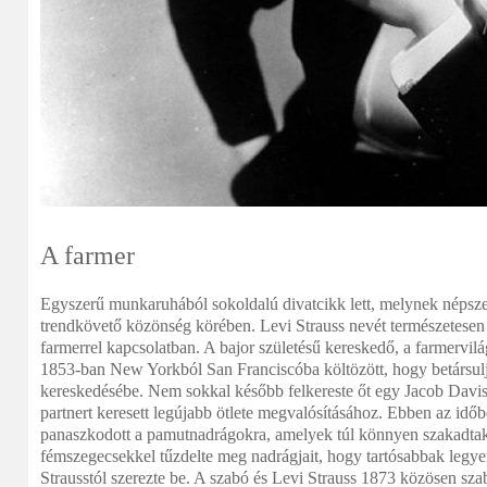
A farmer
Egyszerű munkaruhából sokoldalú divatcikk lett, melynek népszer
trendkövető közönség körében. Levi Strauss nevét természetese
farmerrel kapcsolatban. A bajor születésű kereskedő, a farmervil
1853-ban New Yorkból San Franciscóba költözött, hogy betársulj
kereskedésébe. Nem sokkal később felkereste őt egy Jacob Davis 
partnert keresett legújabb ötlete megvalósításához. Ebben az id
panaszkodott a pamutnadrágokra, amelyek túl könnyen szakadtak
fémszegecsekkel tűzdelte meg nadrágjait, hogy tartósabbak legye
Strausstól szerezte be. A szabó és Levi Strauss 1873 közösen szab