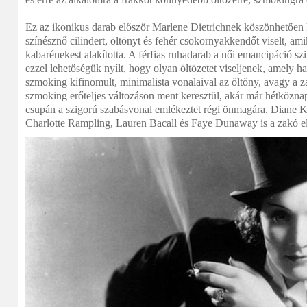
Ez az ikonikus darab először Marlene Dietrichnek köszönhetően k
színésznő cilindert, öltönyt és fehér csokornyakkendőt viselt, a
kabarénekest alakította. A férfias ruhadarab a női emancipáció 
ezzel lehetőségük nyílt, hogy olyan öltözetet viseljenek, amely h
szmoking kifinomult, minimalista vonalaival az öltöny, avagy a za
szmoking erőteljes változáson ment keresztül, akár már hétköznap
csupán a szigorú szabásvonal emlékeztet régi önmagára. Diane K
Charlotte Rampling, Lauren Bacall és Faye Dunaway is a zakó elk