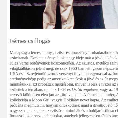
Fémes csillogás
Manapság a fémes, arany-, ezüst- és bronzfényű ruhadarabok kif
számítanak. Ezeket az árnyalatokat egy ideje már a jövő jelképekén
Jules Verne regényeinek köszönhetően. Az ezüstös, metálos színv
világkiállításon jelent meg, de csak 1960-ban lett igazán népszerű
USA és a Szovjetunió szoros versenyt folytatott egymással az űrut
eredményeképp pedig az amerikai kreatívok a jövő és az űr megszá
munkájukkal azt próbálták megjósolni, milyen is lesz egyszer az 
születtek a témában, mint az 1964-es
Dr. Strangelove,
vagy az 1
tervező különösen élen járt az „űrdivatban”. A francia couturier
kollekciója a Moon Girl, vagyis Holdlány nevet kapta. Az említet
próbálta megmutatni, hogyan öltözködnek majd a divatkövető nő
nagy szerepet kaptak az ezüstös miniruhák és a holdjáró stílusú c
űrutazáshoz tervezett darabokat, amelyek jellegzetesen fémes árn