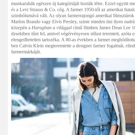
munkaruhák egészen új kategóriáját hozták létre. Ezzel együtt me
és a Levi Strauss & Co. cég. A farmer 1950-től az amerikai fiata
szimbólumává vált. Az olyan farmerrajongó amerikai filmsztáro
Marlon Brando vagy Elvis Presley, szinte minden tini ilyen nadr
közepén a
Haragban a világgal
című filmben James Dean Lee 10
dzsekiben tűnt fel, amivel végérvényesen stílust teremtett, azóta 
elengedhetetlen tartozéka. A 80-as években a farmer meghódította
ben Calvin Klein megteremtette a designer farmer fogalmát, elindít
farmermárkáját.