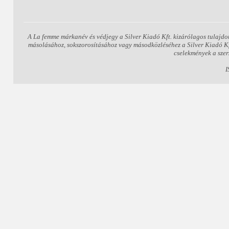
A La femme márkanév és védjegy a Silver Kiadó Kft. kizárólagos tulajdo
másolásához, sokszorosításához vagy másodközléséhez a Silver Kiadó Kft.
cselekmények a szer
I