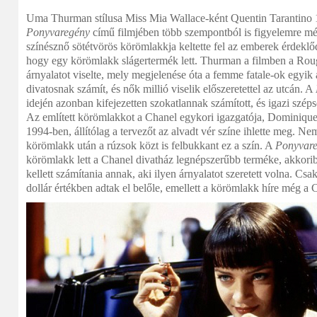
Uma Thurman stílusa Miss Mia Wallace-ként Quentin Tarantino 1
Ponyvaregény
című filmjében több szempontból is figyelemre mé
színésznő sötétvörös körömlakkja keltette fel az emberek érdeklőd
hogy egy körömlakk slágertermék lett. Thurman a filmben a Ro
árnyalatot viselte, mely megjelenése óta a femme fatale-ok egyik 
divatosnak számít, és nők millió viselik előszeretettel az utcán. A
idején azonban kifejezetten szokatlannak számított, és igazi széps
Az említett körömlakkot a Chanel egykori igazgatója, Dominique
1994-ben, állítólag a tervezőt az alvadt vér színe ihlette meg. Nem
körömlakk után a rúzsok közt is felbukkant ez a szín. A
Ponyvar
körömlakk lett a Chanel divatház legnépszerűbb terméke, akkori
kellett számítania annak, aki ilyen árnyalatot szeretett volna. Csa
dollár értékben adtak el belőle, emellett a körömlakk híre még a 