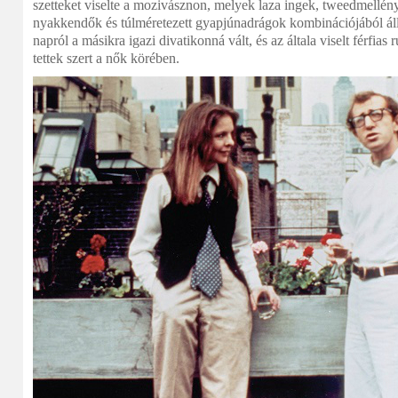
szetteket viselte a mozivásznon, melyek laza ingek, tweedmellén
nyakkendők és túlméretezett gyapjúnadrágok kombinációjából áll
napról a másikra igazi divatikonná vált, és az általa viselt férfia
tettek szert a nők körében.