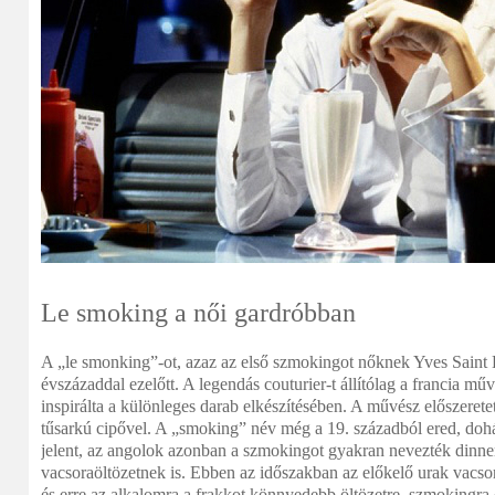
Le smoking a női gardróbban
A „le smonking”-ot, azaz az első szmokingot nőknek Yves Saint L
évszázaddal ezelőtt. A legendás couturier-t állítólag a francia mű
inspirálta a különleges darab elkészítésében. A művész előszeretet
tűsarkú cipővel. A „smoking” név még a 19. századból ered, doh
jelent, az angolok azonban a szmokingot gyakran nevezték dinne
vacsoraöltözetnek is. Ebben az időszakban az előkelő urak vacso
és erre az alkalomra a frakkot könnyedebb öltözetre, szmokingra 