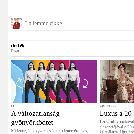
La femme cikke
címkék:
Divat
LÉLEK
ART DECO
A változatlanság
Luxus a 20-
gyönyörködtet
Letisztult vonalaival
eleganciájával a 20-
Mi lenne, ha egyszer csak nem lenne érdekes,
kelti életre. Újra hód