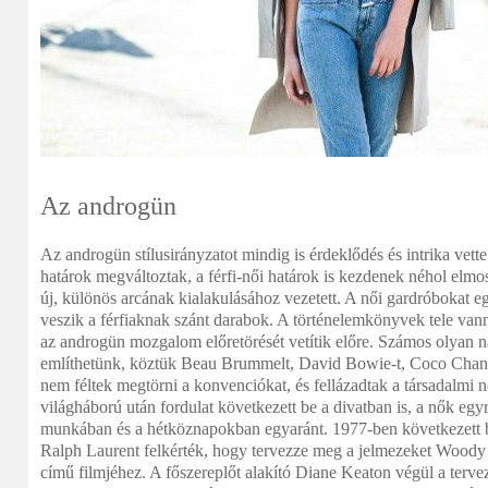
Az androgün
Az androgün stílusirányzatot mindig is érdeklődés és intrika vett
határok megváltoztak, a férfi-női határok is kezdenek néhol elmos
új, különös arcának kialakulásához vezetett. A női gardróbokat e
veszik a férfiaknak szánt darabok. A történelemkönyvek tele va
az androgün mozgalom előretörését vetítik előre. Számos olyan 
említhetünk, köztük Beau Brummelt, David Bowie-t, Coco Chanel
nem féltek megtörni a konvenciókat, és fellázadtak a társadalmi
világháború után fordulat következett be a divatban is, a nők egy
munkában és a hétköznapokban egyaránt. 1977-ben következett be 
Ralph Laurent felkérték, hogy tervezze meg a jelmezeket Woody
című filmjéhez. A főszereplőt alakító Diane Keaton végül a tervez