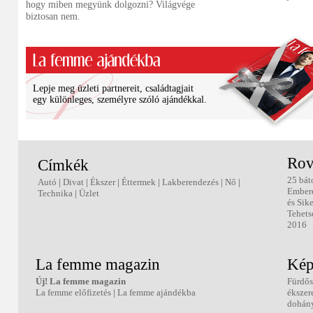
hogy miben megyünk dolgozni? Világvége
biztosan nem.
Lepje meg üzleti partnereit, családtagjait
egy különleges, személyre szóló ajándékkal.
Rov
Címkék
25 bát
Autó
|
Divat
|
Ékszer
|
Éttermek
|
Lakberendezés
|
Nő
|
Ember
Technika
|
Üzlet
és Sik
Tehets
2016
La femme magazin
Kép
Új! La femme magazin
Fürdős
La femme előfizetés
|
La femme ajándékba
ékszer
dohány