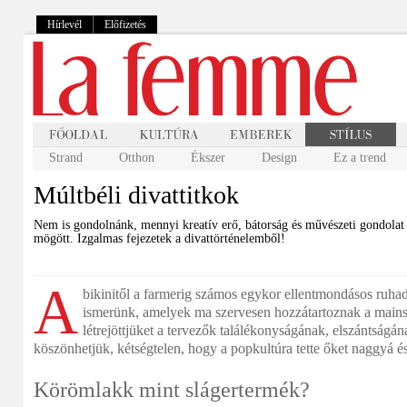
Hírlevél
Előfizetés
Strand
Otthon
Ékszer
Design
Ez a trend
Múltbéli divattitkok
Nem is gondolnánk, mennyi kreatív erő, bátorság és művészeti gondolat 
mögött. Izgalmas fejezetek a divattörténelemből!
A
bikinitől a farmerig számos egykor ellentmondásos ruhada
ismerünk, amelyek ma szervesen hozzátartoznak a mains
létrejöttjüket a tervezők találékonyságának, elszántságá
köszönhetjük, kétségtelen, hogy a popkultúra tette őket naggyá é
Körömlakk mint slágertermék?