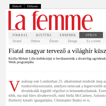
Hírlevél
Előfizetés
Strand
Otthon
Ékszer
Design
Ez a trend
Fiatal magyar tervező a világhír küs
Kirilla-Molnár Lilla kollekcióját is beválasztották a divatvilág ugródes
Week programjába.
V
asárnap este Londonban 25. alkalommal rendezik meg az
rendezvénysorozatot, amelyen nemcsak a legnevesebb a
divatiskolák legjobb végzősei is bemutatkozhatnak. Eze
több, ma már híres divattervezőt, mint Stella McCartney, Antonio Be
Burberry kreatív igazgatójára, Christopher Bailey-re is.