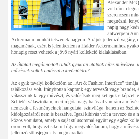
Alexander McQu
volt rám a legna
szerencsém mind
megnézni, leny
napig nagy ked
antwerpeni Ann
Ackermann munkái tetszenek nagyon. A rájuk jellemző vagány, de
magaménak, ezért is jelentkeztem a Haider Ackermannhoz gyakorl
hónapig részt vehetek a jövő nyári kollekció kialakításában.
Az általad megálmodott ruhák gyakran utalnak híres művészek, il
művészek voltak hatással a kreációidra?
Az egyik tavalyi kollekcióm az „Art & Fashion Interface” témája
találkozása volt. Irányítottan kaptunk egy tervezőt vagy brandet, 
válasszunk ki egy művészt, és valósítsuk meg kettejük elképzel
Schielét választottam, mert régóta nagy hatással van rám a művés
nemcsak a festményeinek hangulata, színvilága, hanem az őszintes
kidolgozásáról nem is beszélve. Igazi kihívás volt a tervező és a 
közös vonulatot, amely a saját stílusommal együtt egy egész ko
öröm volt, hogy ezt sikerült úgy megvalósítanom, hogy a művész
jellemző stílusjegyek is megmaradtak.