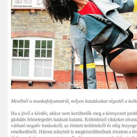
Mesélnél a munkafolyamatról, milyen kutatásokat végeztél a kol
Ha a jövő a kérdés, akkor nem kerülhetők meg a környezeti probl
globális felmelegedés hatásait kutatni. Különböző cikkeket olvast
várható negatív hatásokról, az érintett területekről és elég fenyege
emelkedésről. Három irányból is megközelíthetőnek éreztem a tém