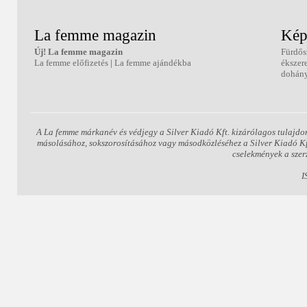
La femme magazin
Kép
Új! La femme magazin
Fürdős
La femme előfizetés
|
La femme ajándékba
ékszer
dohány
A La femme márkanév és védjegy a Silver Kiadó Kft. kizárólagos tulajdo
másolásához, sokszorosításához vagy másodközléséhez a Silver Kiadó Kft.
cselekmények a szer
I