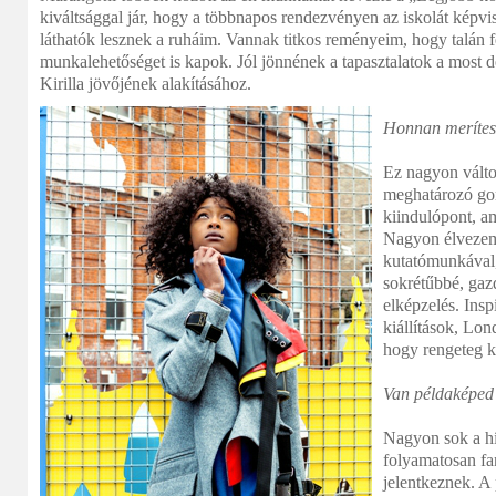
kiváltsággal jár, hogy a többnapos rendezvényen az iskolát képvis
láthatók lesznek a ruháim. Vannak titkos reményeim, hogy talán f
munkalehetőséget is kapok. Jól jönnének a tapasztalatok a most d
Kirilla jövőjének alakításához.
Honnan merítesz
Ez nagyon válto
meghatározó gon
kiindulópont, a
Nagyon élvezem
kutatómunkával,
sokrétűbbé, gaz
elképzelés. Insp
kiállítások, Lo
hogy rengeteg ki
Van példaképed 
Nagyon sok a hí
folyamatosan fa
jelentkeznek. A 