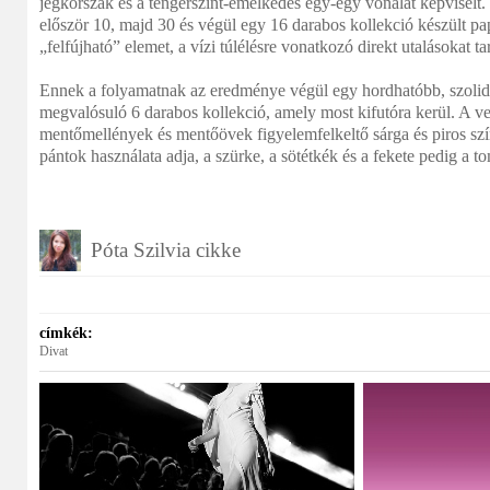
jégkorszak és a tengerszint-emelkedés egy-egy vonalat képviselt
először 10, majd 30 és végül egy 16 darabos kollekció készült pa
„felfújható” elemet, a vízi túlélésre vonatkozó direkt utalásokat 
Ennek a folyamatnak az eredménye végül egy hordhatóbb, szolid
megvalósuló 6 darabos kollekció, amely most kifutóra kerül. A 
mentőmellények és mentőövek figyelemfelkeltő sárga és piros színe
pántok használata adja, a szürke, a sötétkék és a fekete pedig a to
Póta Szilvia cikke
címkék:
Divat