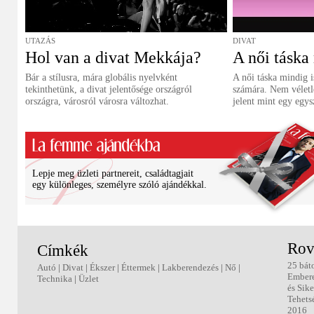
UTAZÁS
DIVAT
Hol van a divat Mekkája?
A női táska
Bár a stílusra, mára globális nyelvként
A női táska mindig is
tekinthetünk, a divat jelentősége országról
számára. Nem véletle
országra, városról városra változhat.
jelent mint egy egys
Lepje meg üzleti partnereit, családtagjait
egy különleges, személyre szóló ajándékkal.
Rov
Címkék
25 bát
Autó
|
Divat
|
Ékszer
|
Éttermek
|
Lakberendezés
|
Nő
|
Ember
Technika
|
Üzlet
és Sike
Tehets
2016