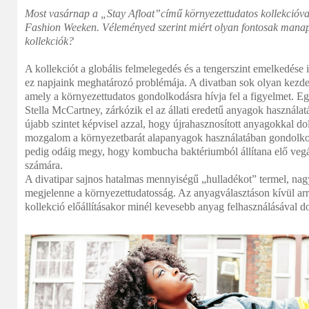
Most vasárnap a „Stay Afloat”című környezettudatos kollekcióv
Fashion Weeken. Véleményed szerint miért olyan fontosak manap
kollekciók?
A kollekciót a globális felmelegedés és a tengerszint emelkedése 
ez napjaink meghatározó problémája. A divatban sok olyan kezd
amely a környezettudatos gondolkodásra hívja fel a figyelmet. Eg
Stella McCartney, zárkózik el az állati eredetű anyagok használa
újabb szintet képvisel azzal, hogy újrahasznosított anyagokkal do
mozgalom a környezetbarát alapanyagok használatában gondolko
pedig odáig megy, hogy kombucha baktériumból állítana elő vegá
számára.
A divatipar sajnos hatalmas mennyiségű „hulladékot” termel, nagyo
megjelenne a környezettudatosság. Az anyagválasztáson kívül ar
kollekció előállításakor minél kevesebb anyag felhasználásával 