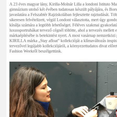
A 23 éves magyar lány,
Kirilla-Molnár Lilla a londoni Istituto M
gimnázium utolsó két évében tudatosan készült pályájára, és Bors
javaslatára a Felszabtér Rajziskolában fejlesztette rajztudását. T
sikeresen felvételizett, végül Londont választotta, mert úgy gondo
kínálja számára a legtöbb lehetőséget. Féléves szakmai gyakorla
luxussportruhákat tervező cégnél töltötte, ahol a tervezés mellett 
márkaépítésébe is betekintést nyert. A most vasárnap nemzetkö
KIRILLA márka „Stay afloat” kollekcióját a klímaváltozás inspirá
tervezővel legújabb kollekciójáról, a környezettudatos divat előre
Fashion Weekről beszélgettünk.