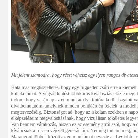
Mit jelent számodra, hogy részt vehetsz egy ilyen rangos divate
Hatalmas megtiszteltetés, hogy egy független zsűri erre a kiemelt
kollekciómat. A végső döntést többkörös kiválasztás előzte meg,
tudom, hogy vasárnap az én munkám is kifutóra kerül. Izgatott va
divatbemutatóm, amelynek minden pontjáért én felelek, a modellp
megtervezéséig. Biztonságot ad, hogy az iskolám ezekben a napok
elképzeléseim megvalósításának, hogy vizuálisan tökéletes leg
Van bennem várakozás, hiszen ez az esemény arról szól, hogy a d
kíváncsiak a frissen végzett generációra. Nemrég tudtam meg, hog
Marangoni többek között az én munkámat nevezte a „Legjobb koll