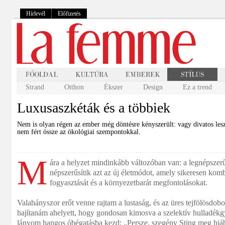
Hírlevél
Előfizetés
Strand
Otthon
Ékszer
Design
Ez a trend
Luxusaszkéták és a többiek
Nem is olyan régen az ember még döntésre kényszerült: vagy divatos lesz
nem fért össze az ökológiai szempontokkal.
M
ára a helyzet mindinkább változóban van: a legnépszer
népszerűsítik azt az új életmódot, amely sikeresen komb
fogyasztását és a környezetbarát megfontolásokat.
Valahányszor erőt venne rajtam a lustaság, és az üres tejfölösdob
hajítanám ahelyett, hogy gondosan kimosva a szelektív hulladék
lányom hangos óbégatásba kezd: „Persze, szegény Sting meg hiáb