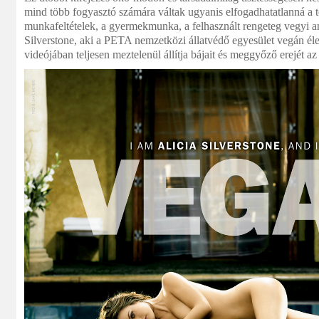
mind több fogyasztó számára váltak ugyanis elfogadhatatlanná a t
munkafeltételek, a gyermekmunka, a felhasznált rengeteg vegyi an
Silverstone, aki a PETA nemzetközi állatvédő egyesület vegán él
videójában teljesen meztelenül állítja bájait és meggyőző erejét az