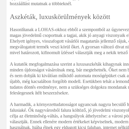
hozzáállást mutatnak a többieknél.
Aszkéták, luxuskörülmények között
Hasonlítanak a LOHAS-okhoz ebből a szempontból az úgynevezet
magas jövedelmű csoportnak a tagjai, akik jó anyagi viszonyaik e
Ehelyett igényes, visszafogott vásárlói magatartás jellemző rájuk
megválogatott termék veszi körül őket. A gyorsan változó divat ni
mivel határozott, kifinomult ízléssel választják meg a nekik tetsző
A kutatók megfogalmazása szerint a luxusaszkéták kihagynak inn
minden újdonságot vásárolnak meg, bár megtehetnék. Őket nem bo
és nem dobják ki kiválóan működő automata mosógépüket csak azé
újabb, még kacsalábon forgóbb modell. Esetükben tehát a lemond
tudatos döntés eredménye, nem a szükséges dolgokra mondanak n
feleslegesnek ítélt beszerzésekre.
A harmadik, a környezettudatosságot ugyancsak nagyra becsülő ha
falusiaké. Ők nagyvárosból falura költöző, jó jövedelmi viszonyo
célja az életminőség-váltás, a hangsúlyok áthelyezése: a városi pö
választják. Ennek ellenére modern értékeket képviselnek, modern
használnak, hiába élnek egy eldugott kicsi faluban, internet nélkü