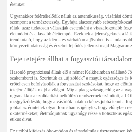
életüket.
Ugyanakkor felértékelődik náluk az autentikusság, vásárlási dönté
szempont a természetesség. Egyfajta alacsonyabb sebeségfokozat
rájuk, azaz tudatosan választják esetenként a visszafogottabb fogya
életmódot és a lassabb élettempót. Ezeknek a jelenségeknek a lát
trendkutató, hogy az idén – és várhatóan a jövőben is – tudatosab
környezettudatosság és érzelmi fejlődés jellemzi majd Magyarorsz
Feje tetejére állhat a fogyasztói társadalo
Hasonló prognózissal álltak elő a német Kelkheimban található Jöv
szakemberei is. Szerintük az „új zöldek” a maguk egészséges és f
erőteljesen befolyásolják a fogyasztási szokásokat, hogy az előttün
tetejére állítják majd a világot. Míg a piacgazdaság eddig az anya
ugyanakkor a szolidaritást nélkülöző rendszernek számított, a 
meggyőződésük, hogy a vásárlók hatalma képes jobbá tenni a fogy
jobbat az érintettek olyan formában is igénylik, hogy előnyben rész
ökotermékeket, életmódjuknak ugyanúgy része a holisztikus egész
etikus divat.
Ez utóbbi kifejezés öko-módon és társadalmilag tisztességesen kész