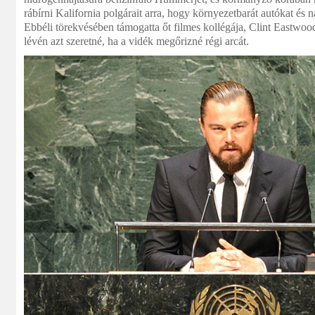
rábírni Kalifornia polgárait arra, hogy környezetbarát autókat és 
Ebbéli törekvésében támogatta őt filmes kollégája, Clint Eastwood 
lévén azt szeretné, ha a vidék megőrizné régi arcát.