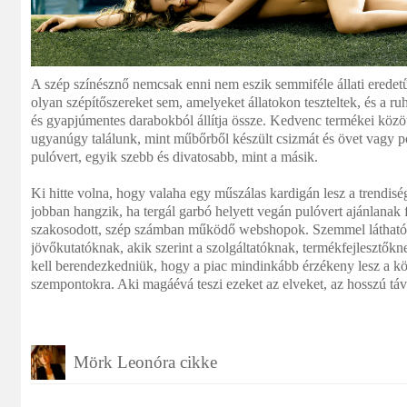
A szép színésznő nemcsak enni nem eszik semmiféle állati eredet
olyan szépítőszereket sem, amelyeket állatokon teszteltek, és a ruha
és gyapjúmentes darabokból állítja össze. Kedvenc termékei közöt
ugyanúgy találunk, mint műbőrből készült csizmát és övet vagy pol
pulóvert, egyik szebb és divatosabb, mint a másik.
Ki hitte volna, hogy valaha egy műszálas kardigán lesz a trendis
jobban hangzik, ha tergál garbó helyett vegán pulóvert ajánlanak
szakosodott, szép számban működő webshopok. Szemmel láthatól
jövőkutatóknak, akik szerint a szolgáltatóknak, termékfejlesztőkn
kell berendezkedniük, hogy a piac mindinkább érzékeny lesz a kö
szempontokra. Aki magáévá teszi ezeket az elveket, az hosszú táv
Mörk Leonóra cikke