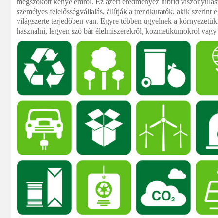
megszokott kényelemről. Ez azért eredményez hibrid viszonyulást,
személyes felelősségvállalás, állítják a trendkutatók, akik szerint 
világszerte terjedőben van. Egyre többen ügyelnek a környezetük
használni, legyen szó bár élelmiszerekről, kozmetikumokról vagy 