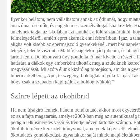
Ilyenkor belátom, nem vállalhatom annak az ódiumát, hogy miatta
amazóniai őserdők, és engedelmes szemétválogatásba kezdek. Hiá
amelynek tagjai az iskolában azt tanulták a földrajztanáruktól, ho
felmelegedésről, amiért epret akarnak enni februárban. Igaz, a ta
aligha volt kisebb az epermajszoló gyerekekénél, mert bár napelem
tetejére, telente viszont a Maldív-szigetekre járt pihenni, és ötta
tartott fenn. De bizonyára úgy gondolta, ő már kivette a részét a
hatására a diákok egy emberként tiltották meg a szüleiknek ketrec
megvásárlását. Mi azóta élünk kizárólag biotojáson, amióta a gyer
hipermarketben: „ Apu, te szegény, boldogtalan tyúkok tojását 
hogy csak a szabadon kapirgálók a boldog tyúkok?”
Színre lépett az ökohibrid
Ha nem újságíró lennék, hanem trendkutató, akkor most egyetértő
ez az a fajta magatartás, amelyet 2008-ban még az autentikusság i
pedig a lelkiismeretes vásárlás trendje néven tartottak számon. Ebb
ökohibrid névre keresztelt irányvonal, amelynek képviselői elmélet
ökotudatos gondolkodást, ugyanakkor saját mindennapi életükbe