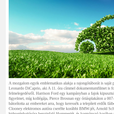
A mozgalom egyik emblematikus alakja a rajongótáborát is saját p
Leonardo DiCaprio, aki A 11. óra címmel dokumentumfilmet is for
felmelegedésről. Harrison Ford egy kampányban a fajok kipusztulá
figyelmet, míg kollégája, Pierce Brosnan egy óriásplakáton a 007
bátorította az embereket arra, hogy keressék a telepített erdők fá
Clooney elektromos autóra cserélte korábbi BMW-jét, Arnold Sc
hidrogénhajtásúra benzinfaló Hummerjét, és kormányzó korában n