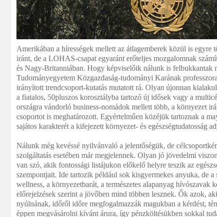
Amerikában a hírességek mellett az átlagemberek közül is egyre 
iránt, de a LOHAS-csapat egyaránt erőteljes mozgalomnak szám
és Nagy-Britanniában. Hogy képviselőik nálunk is felbukkantak m
Tudományegyetem Közgazdaság-tudományi Karának professzora, 
irányított trendcsoport-kutatás mutatott rá. Olyan újonnan kialakult
a fiatalos, 50pluszos korosztályba tartozó új idősek vagy a multi
országra vándorló business-nomádok mellett több, a környezet irán
csoportot is meghatározott. Egyértelműen közéjük tartoznak a
sajátos karakterét a kifejezett környezet- és egészségtudatosság ad
Nálunk még kevéssé nyilvánvaló a jelentőségük, de célcsoportké
szolgáltatás esetében már megjelennek. Olyan jó jövedelmi viszo
van szó, akik fontossági listájukon előkelő helyre teszik az egész
szempontjait. Ide tartozik például sok kisgyermekes anyuka, de a s
wellness, a környezetbarát, a természetes alapanyag hívószavak kés
előrejelzések szerint a jövőben mind többen lesznek. Ők azok, aki
nyúlnának, időről időre megfogalmazzák magukban a kérdést, té
éppen megvásárolni kívánt árura, így pénzköltésükben sokkal tud