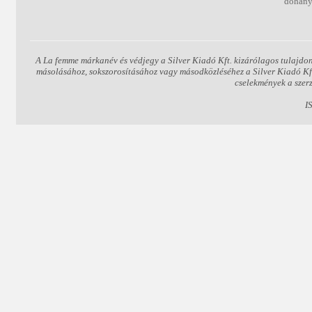
dohány
A La femme márkanév és védjegy a Silver Kiadó Kft. kizárólagos tulajdon
másolásához, sokszorosításához vagy másodközléséhez a Silver Kiadó Kft. 
cselekmények a szer
I