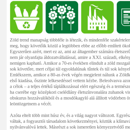
Zöld trend manapság többféle is létezik, és mindenféle szakértel
meg, hogy követőik közül a legtöbben ebbe az előbb említett ökoh
Egyszerűen azért, mert ez az, ami az áltagember számára életszerű,
nem jár olyanfajta áldozatvállalással, amire a XXI. századi, elkény
nemigen kapható. Amikor a 70-es években elindult a zöld mozgalo
sok követőre, mert céljai túl egyoldalúnak tűntek és túl sok kénye
Emlékszem, amikor a 80-as évek végén megjelent nálunk a Zöld
első kiadása, őszinte lelkesedéssel vettem kézbe. Beleolvasva az
a célok – a teljes értékű táplálkozással elért egészség és a termész
ha cserébe egy középkori cselédlány életszínvonalára zuhanok vi
obskurus hozzávalókból és a mosdókagyló alá állított vödörben ös
leöntözgetnem a vécét.
Azóta eltelt több mint húsz év, és a világ nagyot változott. Egyr
váltak, a fogyasztói társadalom következményei, köztük a klímav
nyilvánvalóvá lettek. Másrészt a sok ismeretlen környezetvédő mel