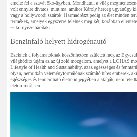
emelte fel a szavát öko-ügyben. Mondhatni, a világ megmentésé
volt ennyire divatos, mint ma, amikor Károly herceg ugyanúgy kiá
vagy a hollywoodi sztárok. Harmadrészt pedig az élet minden ter
termékek, amelyek egyszerre felelnek meg két, korábban ellentét
és környezetbarátak.
Benzinfaló helyett hidrogénautó
Ezeknek a folyamatoknak köszönhetően született meg az Egyesült
világhódító útjára az az új zöld mozgalom, amelyet a LOHAS moza
Lifestyle of Health and Sustainability, azaz egészséges és fenntar
olyan, nemritkán véleményformálónak számító híres emberek, ak
egészséges és fenntartható életmód jegyében alakítják, nem fele
életörömről sem.