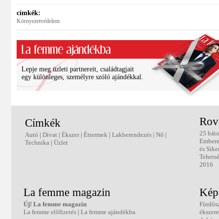
címkék:
Környezetvédelem
Lepje meg üzleti partnereit, családtagjait
egy különleges, személyre szóló ajándékkal.
Rov
Címkék
25 báto
Autó
|
Divat
|
Ékszer
|
Éttermek
|
Lakberendezés
|
Nő
|
Ember
Technika
|
Üzlet
és Sike
Tehetsé
2016
La femme magazin
Kép
Új! La femme magazin
Fürdős
La femme előfizetés
|
La femme ajándékba
ékszer