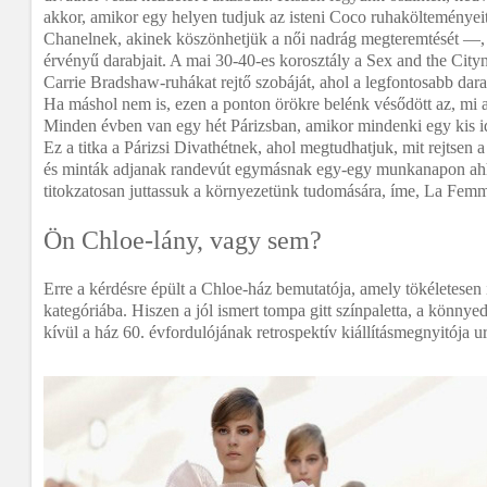
akkor, amikor egy helyen tudjuk az isteni Coco ruhakölteménye
Chanelnek, akinek köszönhetjük a női nadrág megteremtését ―,
érvényű darabjait. A mai 30-40-es korosztály a Sex and the Cityn 
Carrie Bradshaw-ruhákat rejtő szobáját, ahol a legfontosabb dar
Ha máshol nem is, ezen a ponton örökre belénk vésődött az, mi a
Minden évben van egy hét Párizsban, amikor mindenki egy kis i
Ez a titka a Párizsi Divathétnek, ahol megtudhatjuk, mit rejtsen
és minták adjanak randevút egymásnak egy-egy munkanapon ahh
titokzatosan juttassuk a környezetünk tudomására, íme, La Fem
Ön Chloe-lány, vagy sem?
Erre a kérdésre épült a Chloe-ház bemutatója, amely tökéletesen 
kategóriába. Hiszen a jól ismert tompa gitt színpaletta, a könnye
kívül a ház 60. évfordulójának retrospektív kiállításmegnyitója ura