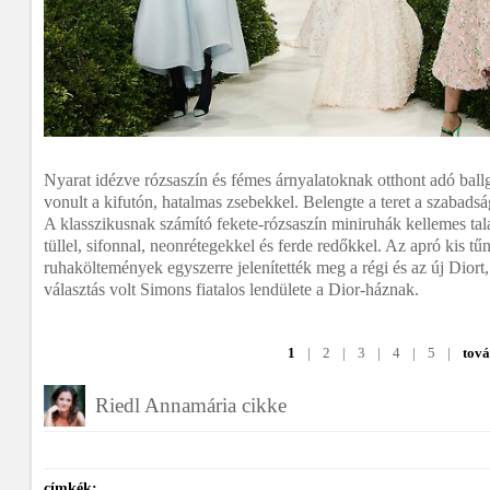
Nyarat idézve rózsaszín és fémes árnyalatoknak otthont adó ball
vonult a kifutón, hatalmas zsebekkel. Belengte a teret a szabadsá
A klasszikusnak számító fekete-rózsaszín miniruhák kellemes tal
tüllel, sifonnal, neonrétegekkel és ferde redőkkel. Az apró kis tű
ruhaköltemények egyszerre jelenítették meg a régi és az új Diort, 
választás volt Simons fiatalos lendülete a Dior-háznak.
1
|
2
|
3
|
4
|
5
|
tov
Riedl Annamária cikke
címkék: