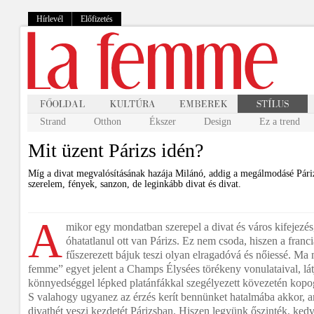
Hírlevél
Előfizetés
Strand
Otthon
Ékszer
Design
Ez a trend
Mit üzent Párizs idén?
Míg a divat megvalósításának hazája Milánó, addig a megálmodásé Páriz
szerelem, fények, sanzon, de leginkább divat és divat.
A
mikor egy mondatban szerepel a divat és város kifejezés
óhatatlanul ott van Párizs. Ez nem csoda, hiszen a franc
fűszerezett bájuk teszi olyan elragadóvá és nőiessé. Ma 
femme” egyet jelent a Champs Élysées törékeny vonulataival, lá
könnyedséggel lépked platánfákkal szegélyezett kövezetén kopo
S valahogy ugyanez az érzés kerít bennünket hatalmába akkor, a
divathét veszi kezdetét Párizsban. Hiszen legyünk őszinték, ked