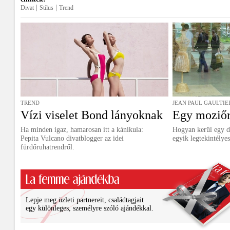
|
|
Divat
Stílus
Trend
TREND
JEAN PAUL GAULTIE
Vízi viselet Bond lányoknak
Egy moziőrü
Ha minden igaz, hamarosan itt a kánikula:
Hogyan kerül egy di
Pepita Vulcano divatblogger az idei
egyik legtekintélye
fürdőruhatrendről.
Lepje meg üzleti partnereit, családtagjait
egy különleges, személyre szóló ajándékkal.