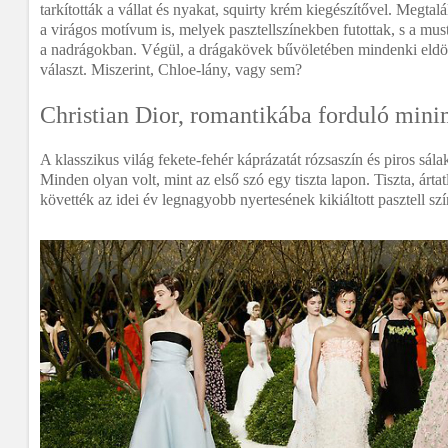
tarkították a vállat és nyakat, squirty krém kiegészítővel. Megtalál
a virágos motívum is, melyek pasztellszínekben futottak, s a mus
a nadrágokban. Végül, a drágakövek bűvöletében mindenki eldön
választ. Miszerint, Chloe-lány, vagy sem?
Christian Dior, romantikába forduló min
A klasszikus világ fekete-fehér káprázatát rózsaszín és piros sálak
Minden olyan volt, mint az első szó egy tiszta lapon. Tiszta, árta
követték az idei év legnagyobb nyertesének kikiáltott pasztell szí