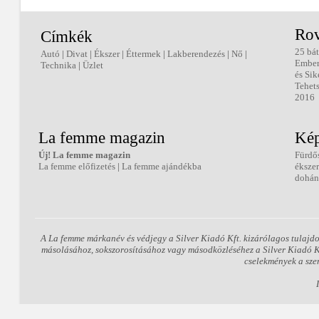
Rov
Címkék
25 bát
Autó
|
Divat
|
Ékszer
|
Éttermek
|
Lakberendezés
|
Nő
|
Embe
Technika
|
Üzlet
és Sik
Tehets
2016
La femme magazin
Kép
Új! La femme magazin
Fürdő
La femme előfizetés
|
La femme ajándékba
éksze
dohán
A La femme márkanév és védjegy a Silver Kiadó Kft. kizárólagos tulajdo
másolásához, sokszorosításához vagy másodközléséhez a Silver Kiadó Kft.
cselekmények a sze