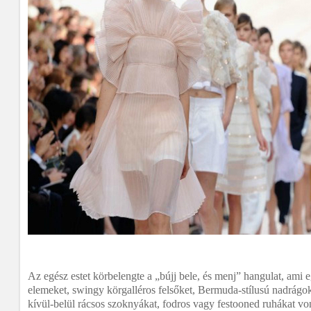
Az egész estet körbelengte a „bújj bele, és menj” hangulat, ami
elemeket, swingy körgalléros felsőket, Bermuda-stílusú nadrágo
kívül-belül rácsos szoknyákat, fodros vagy festooned ruhákat vonu