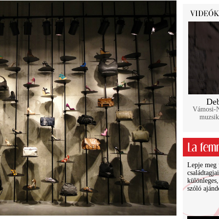
Deb
Vámosi-Na
muzsik
Lepje meg ü
családtagja
különleges,
szóló ajánd