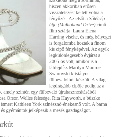
szakította meg a sormintát,
hiszen akkoriban erősen
visszatetszést keltett volna a
fényűzés. Az elsőt
a
Sötétség
útja (Mulholland Drive)
című
film sztárja, Laura Elena
Harring viselte, és még bélyeget
is forgalomba hoztak a finom
kis cipő fényképével. Az egyik
legkülönlegesebb évjárat a
2005-ös volt, amikor is a
lábfejdísz Marilyn Monroe
Swarovski kristályos
fülbevalóiból készült. A világ
legdrágább cipője pedig az a
y, amely szintén egy fülbevaló újrahasznosításából
onosa Orson Welles felesége, Rita Hayworth, a büszke
n ismert Kathleen York színésznő-énekesnő volt. A barna
 és gyémántok jelképezik a mesés gazdagságot.
rkút