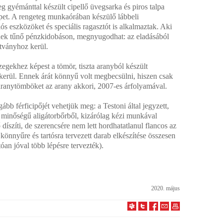
g gyémánttal készült cipellő üvegsarka és piros talpa
pet. A rengeteg munkaórában készülő lábbeli
ós eszközöket és speciális ragasztót is alkalmaztak. Aki
nnek tűnő pénzkidobáson, megnyugodhat: az eladásából
tványhoz kerül.
gekhez képest a tömör, tiszta aranyból készült
erül. Ennek árát könnyű volt megbecsülni, hiszen csak
aranytömböket az arany akkori, 2007-es árfolyamával.
gább férficipőjét vehetjük meg: a Testoni által jegyzett,
 minőségű aligátorbőrből, kizárólag kézi munkával
 díszíti, de szerencsére nem lett hordhatatlanul flancos az
könnyűre és tartósra tervezett darab elkészítése összesen
óan jóval több lépésre tervezték).
2020. május