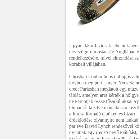
Ugyanakkor biztosak lehetünk benn
tervezőguru mostanság Angliában él
rendelkezésére, mivel elmondása sze
korabeli villájában.
Christian Louboutin is dobogós a híre
ügyben még pert is nyert Yves Saint
ered:
Párizsban meglátott egy múz
táblát, amelyen arra kérték a hölgy
ne karcolják össze tűsarkújukkal a p
Onnantól kezdve mániákusan kezdte
a furcsa formájú cipőket, és bizarr
érdeklődése olyannyira nem lankadt
pár éve David Lynch rendezővel k
nyitottak egy
Fetish
nevű kiállítást,
kizárólag ágyon fekve hordható da