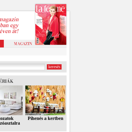
tozatok
Pihenés a kertben
zóasztalra