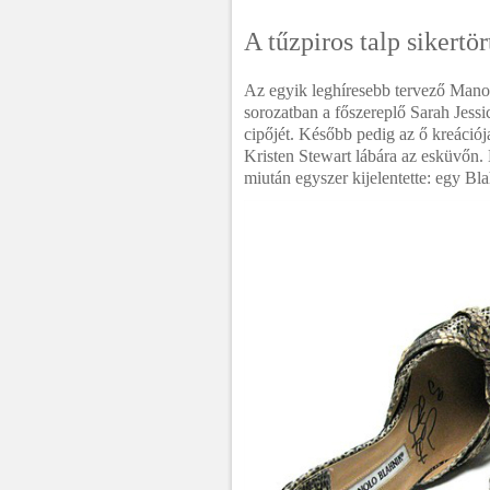
A tűzpiros talp sikertö
Az egyik leghíresebb tervező Manol
sorozatban a főszereplő Sarah Jessic
cipőjét. Később pedig az ő kreációj
Kristen Stewart lábára az esküvőn.
miután egyszer kijelentette: egy Bla