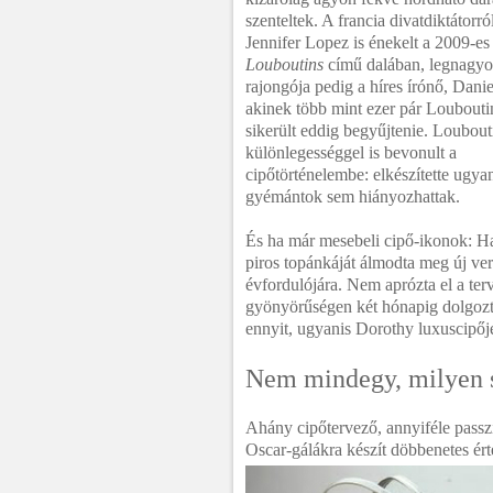
szenteltek. A francia divatdiktátorr
Jennifer Lopez is énekelt a 2009-es
Louboutins
című dalában, legnagy
rajongója pedig a híres írónő, Danie
akinek több mint ezer pár Loubouti
sikerült eddig begyűjtenie. Loubout
különlegességgel is bevonult a
cipőtörténelembe: elkészítette ugy
gyémántok sem hiányozhattak.
És ha már mesebeli cipő-ikonok: H
piros topánkáját álmodta meg új ve
évfordulójára. Nem aprózta el a terv
gyönyörűségen két hónapig dolgoz
ennyit, ugyanis Dorothy luxuscipőjé
Nem mindegy, milyen s
Ahány cipőtervező, annyiféle passz
Oscar-gálákra készít döbbenetes ér