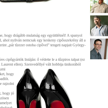
e, hogy drágább mulatság egy együttlétnél! A spanyol
, ahol nyilván nemcsak egy keskeny cipősszekrény áll a
rint „pár tízezer ostoba cipővel” tengeti napjait György-
s cipőgyártók listáján: ő védette le a tűzpiros talpat (ez
 Laurent ellen). Szenvedéllyé vált hobbija tinikorából
eumi
eket, hogy
adlót.
 rajzolni
, hogy jó
özösen
 amelyet
raboknak