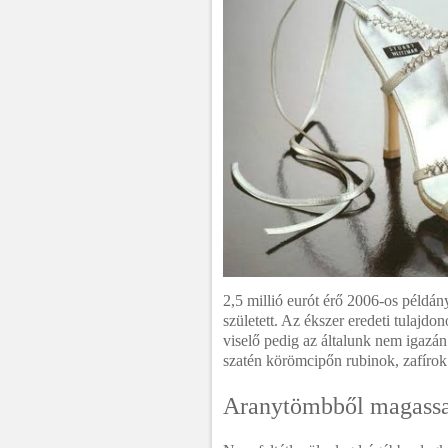
2,5 millió eurót érő 2006-os példán
született. Az ékszer eredeti tulajd
viselő pedig az általunk nem igazá
szatén körömcipőn rubinok, zafírok
Aranytömbből magassa