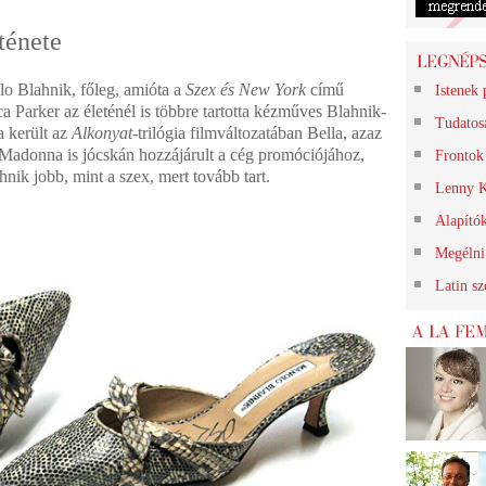
rténete
o Blahnik, főleg, amióta a
Szex és New York
című
Istenek 
a Parker az életénél is többre tartotta kézműves Blahnik-
Tudatos
a került az
Alkonyat-
trilógia filmváltozatában Bella, azaz
 Madonna is jócskán hozzájárult a cég promóciójához,
Frontok 
hnik jobb, mint a szex, mert tovább tart.
Lenny K
Alapító
Megélni 
Latin s