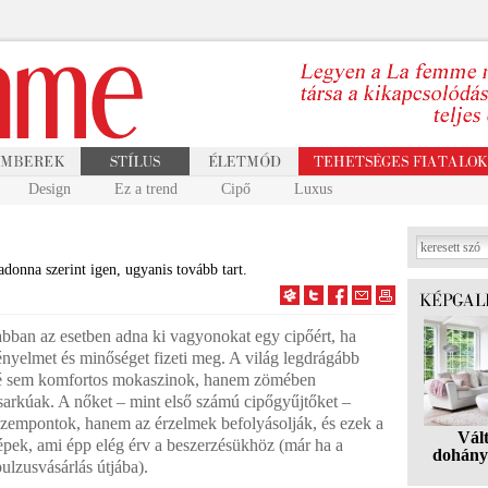
Design
Ez a trend
Cipő
Luxus
donna szerint igen, ugyanis tovább tart.
abban az esetben adna ki vagyonokat egy cipőért, ha
nyelmet és minőséget fizeti meg. A világ legdrágább
bé sem komfortos mokaszinok, hanem zömében
arkúak. A nőket – mint első számú cipőgyűjtőket –
szempontok, hanem az érzelmek befolyásolják, és ezek a
Vál
zépek, ami épp elég érv a beszerzésükhöz (már ha a
dohány
ulzusvásárlás útjába).