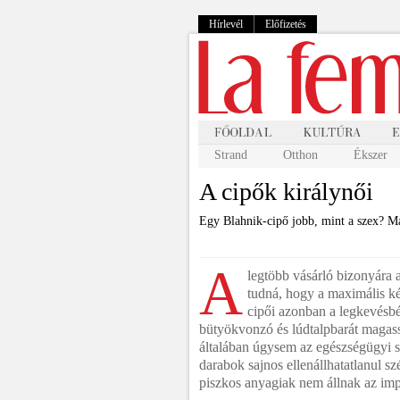
Hírlevél
Előfizetés
Strand
Otthon
Ékszer
A cipők királynői
Egy Blahnik-cipő jobb, mint a szex? Ma
A
legtöbb vásárló bizonyára 
tudná, hogy a maximális ké
cipői azonban a legkevés
bütyökvonzó és lúdtalpbarát magass
általában úgysem az egészségügyi 
darabok sajnos ellenállhatatlanul s
piszkos anyagiak nem állnak az imp