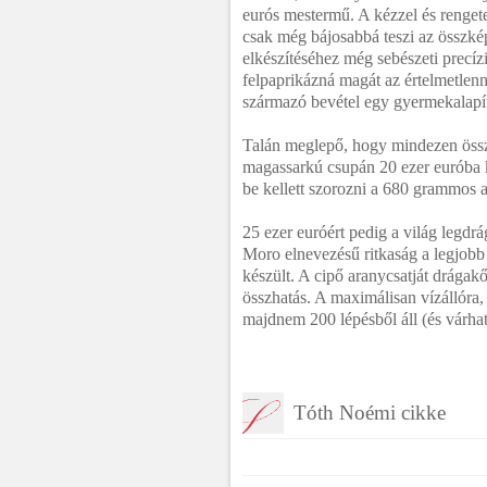
eurós mestermű. A kézzel és rengete
csak még bájosabbá teszi az összké
elkészítéséhez még sebészeti precízi
felpaprikázná magát az értelmetle
származó bevétel egy gyermekalapí
Talán meglepő, hogy mindezen össze
magassarkú csupán 20 ezer euróba k
be kellett szorozni a 680 grammos 
25 ezer euróért pedig a világ legdrá
Moro elnevezésű ritkaság a legjobb
készült. A cipő aranycsatját drágakő
összhatás. A maximálisan vízállóra, 
majdnem 200 lépésből áll (és várhat
Tóth Noémi cikke