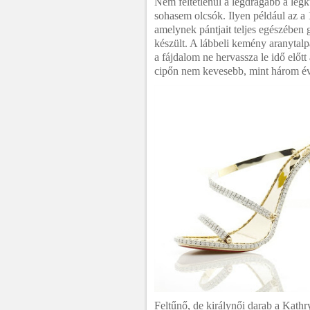
Nem feltétlenül a legdrágább a leg
sohasem olcsók. Ilyen például az a
amelynek pántjait teljes egészében 
készült. A lábbeli kemény aranytalp
a fájdalom ne hervassza le idő előtt
cipőn nem kevesebb, mint három é
Feltűnő, de királynői darab a Kathr