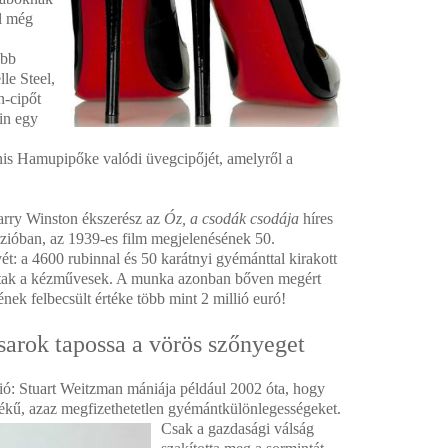
ól még
obb
lle Steel,
n-cipőt
in egy
anis Hamupipőke valódi üvegcipőjét, amelyről a
arry Winston ékszerész az
Óz, a csodák csodája
híres
rzióban, az 1939-es film megjelenésének 50.
ét: a 4600 rubinnal és 50 karátnyi gyémánttal kirakott
tak a kézművesek. A munka azonban bőven megért
nek felbecsült értéke több mint 2 millió euró!
arok tapossa a vörös szőnyeget
ió: Stuart Weitzman mániája például 2002 óta, hogy
tékű, azaz megfizethetetlen gyémántkülönlegességeket.
Csak a
gazdasági válság