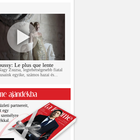
ussy: Le plus que lente
gy Zsuzsa, legtehetségesebb fiatal
usaink egyike, számos hazai és...
zleti partnereit,
it egy
 személyre
ékkal.