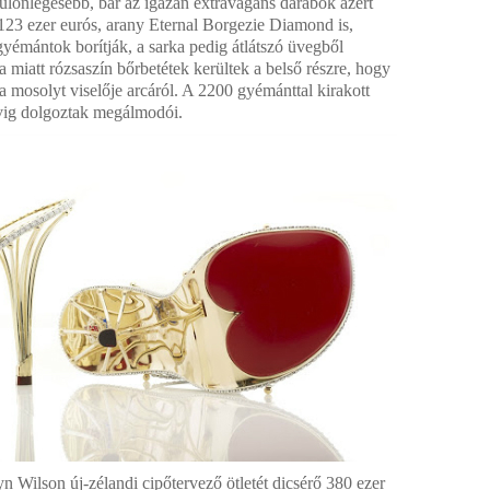
különlegesebb, bár az igazán extravagáns darabok azért
 123 ezer eurós, arany Eternal Borgezie Diamond is,
gyémántok borítják, a sarka pedig átlátszó üvegből
a miatt rózsaszín bőrbetétek kerültek a belső részre, hogy
 a mosolyt viselője arcáról. A 2200 gyémánttal kirakott
vig dolgoztak megálmodói.
yn Wilson új-zélandi cipőtervező ötletét dicsérő 380 ezer