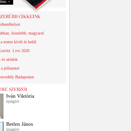
pihenőhelyei
abban, közelebb, magyarul
a testen kívül és belül
ravitz: Live 2026
k és utódok
a pillanatot
zenvedély Budapesten
Iván Viktória
újságíró
Betlen János
újságíró