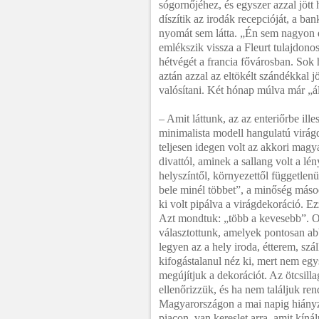
sógornőjéhez, és egyszer azzal jött
díszítik az irodák recepcióját, a b
nyomát sem látta. „Én sem nagyon é
emlékszik vissza a Fleurt tulajdonos
hétvégét a francia fővárosban. Sok 
aztán azzal az eltökélt szándékkal j
valósítani. Két hónap múlva már „ál
– Amit láttunk, az az enteriőrbe ill
minimalista modell hangulatú virág
teljesen idegen volt az akkori magy
divattól, aminek a sallang volt a lé
helyszíntől, környezettől független
bele minél többet”, a minőség másod
ki volt pipálva a virágdekoráció. E
Azt mondtuk: „több a kevesebb”. O
választottunk, amelyek pontosan abb
legyen az a hely iroda, étterem, sz
kifogástalanul néz ki, mert nem egy
megújítjuk a dekorációt. Az ötcsilla
ellenőrizzük, és ha nem találjuk re
Magyarországon a mai napig hiányzik
piacon, van kereslet arra, amit kín