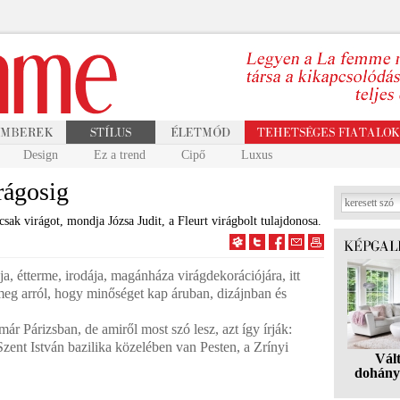
Design
Ez a trend
Cipő
Luxus
rágosig
sak virágot, mondja Józsa Judit, a Fleurt virágbolt tulajdonosa.
ája, étterme, irodája, magánháza virágdekorációjára, itt
eg arról, hogy minőséget kap áruban, dizájnban és
már Párizsban, de amiről most szó lesz, azt így írják:
Szent István bazilika közelében van Pesten, a Zrínyi
Vál
dohány