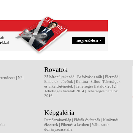
ait
ékkal.
Rovatok
25 bátor újrakezdő
|
Befolyásos nők
|
Életmód
|
erendezés
|
Nő
|
Emberek
|
Jövőnk
|
Kultúra
|
Stílus
|
Tehetségek
és Sikertörténetek
|
Tehetséges fiatalok 2012
|
Tehetséges fiatalok 2014
|
Tehetséges fiatalok
2016
Képgaléria
Fürdőszobavilág
|
Flórák és faunák
|
Királynői
kba
ékszerek
|
Pihenés a kertben
|
Változatok
dohányzóasztalra