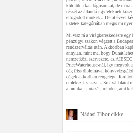
küldtük a katalógusunkat, de mára
részét az állandó ügyfeleknek kö
elfogadott minket… De öt évvel ké
üzletek kategóriában mégis mi nyert
Mi visz rá a virágkereskedésre egy
pénzügyi szakon végzett a Budape
rendszerváltás után. Akkoriban kap
annyian, mint ma, hogy Dunát lehet
nemzetközi szervezete, az AIESEC s
PriceWaterhouse-nál, így megvolt a
cég friss diplomával könyvvizsgálói
cégek akkoriban rengeteget fordítot
emlékszik vissza. – Sok vállalatot 
a munka is, utazás, minden, ami kel
Nádasi Tibor cikke