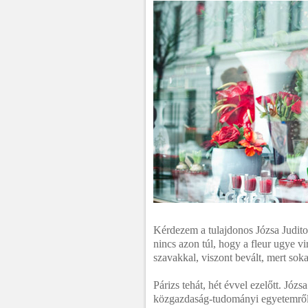
Kérdezem a tulajdonos Józsa Juditot,
nincs azon túl, hogy a fleur ugye vir
szavakkal, viszont bevált, mert so
Párizs tehát, hét évvel ezelőtt. Józ
közgazdaság-tudományi egyetemről 