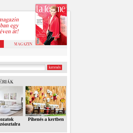
tozatok
Pihenés a kertben
zóasztalra