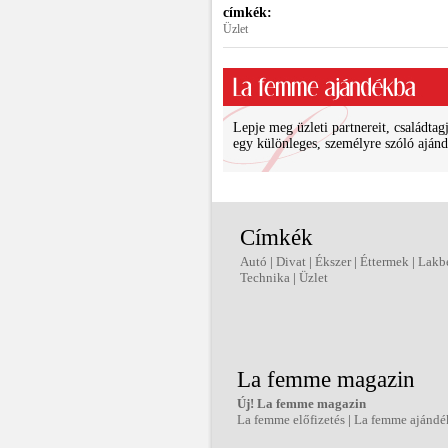
címkék:
Üzlet
Lepje meg üzleti partnereit, családtagj
egy különleges, személyre szóló ajánd
Címkék
Autó
|
Divat
|
Ékszer
|
Éttermek
|
Lakb
Technika
|
Üzlet
La femme magazin
Új! La femme magazin
La femme előfizetés
|
La femme ajándé