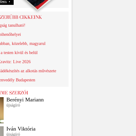
gság tanulható!
pihenőhelyei
abban, közelebb, magyarul
a testen kívül és belül
ravitz: Live 2026
ádékészítés az alkotás művészete
zenvedély Budapesten
Berényi Mariann
újságíró
Iván Viktória
újságíró