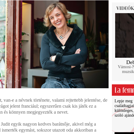
Deb
Vámosi-Na
muzsik
 van-e a névnek története, valami rejtettebb jelentése, de
Lepje meg ü
ágot jelent franciául; egyszerűen csak kis játék ez a
családtagja
különleges,
kan és könnyen megjegyezték a nevet.
szóló ajánd
sa Judit egyik nagyon kedves barátnője, akivel még a
ismerték egymást, sokszor utazott oda akkoriban a