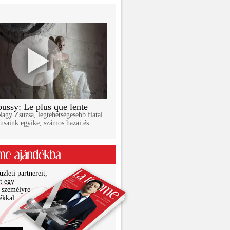
ussy: Le plus que lente
gy Zsuzsa, legtehetségesebb fiatal
usaink egyike, számos hazai és...
zleti partnereit,
it egy
 személyre
ékkal.