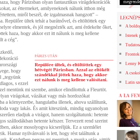
 haza, hogy Párizsban olyan fantasztikus virágdekorációk
ankokat, az éttermeket, amilyeneknek nálunk itthon még
rtettem, miről beszél, de izgalmasnak hangzott” –
a. Repülőre ültek tehát a barátnővel, és eltöltöttek egy
A boldo
helyre elmentek, és jól megnézték azt, ami érdekelte őket,
öttek haza, hogy akkor ezt itt nálunk is meg kellene
Istenek 
lt a cég”.
Tudatos
eszkedő,
Frontok 
PÁRIZS UTÁN
dekoráció
Lenny K
arországi
Repülőre ültek, és eltöltöttek egy
hétvégét Párizsban. Azzal az eltökélt
nyege, hogy
A csokol
szándékkal jöttek haza, hogy akkor
ül „tegyünk
ezt nálunk is meg kellene valósítani.
Latin s
lagos, s ezzel
zzel mentünk mi szembe, amikor elindítottuk a Fleurtöt.
lyan virágokat, vázákat vagy más hordozókat
a a környezetbe, hangulatba illenek, ahova szállítunk,
álloda vagy lakás. És amit kiteszünk, mindig ugyanolyan
szerűen eladjuk a virágot, hanem szolgáltatunk: hetente
gos szállodákban hetente kétszer. Tervezett rend szerint
ndben, akkor mosolyogva kicseréljük. Ez a szemlélet
. Hamar nyilvánvaló is lett, hogy rést találtunk a
álunk. Kezdetben persze mi mentünk a munka után, vittük,