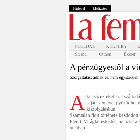
Hírlevél
Előfizetés
Strand
Otthon
Ékszer
A pénzügyestől a vi
Szolgáltatást adnak el, nem egyszerűen c
A
ki százezreket költ szállod
saját szemével győződhet m
kiszolgálásban.
Számtalan flört története kezdődött 
Fleurt. Virágkereskedés, az üzlet a 
utcában.