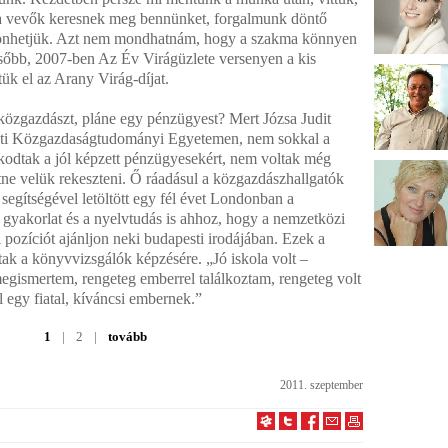
 a vevők keresnek meg bennünket, forgalmunk döntő
szönhetjük. Azt nem mondhatnám, hogy a szakma könnyen
sőbb, 2007-ben Az Év Virágüzlete versenyen a kis
ük el az Arany Virág-díjat.
 közgazdászt, pláne egy pénzügyest? Mert Józsa Judit
sti Közgazdaságtudományi Egyetemen, nem sokkal a
kodtak a jól képzett pénzügyesekért, nem voltak még
ne velük rekeszteni. Ő ráadásul a közgazdászhallgatók
egítségével letöltött egy fél évet Londonban a
 gyakorlat és a nyelvtudás is ahhoz, hogy a nemzetközi
 pozíciót ajánljon neki budapesti irodájában. Ezek a
tak a könyvvizsgálók képzésére. „Jó iskola volt –
megismertem, rengeteg emberrel találkoztam, rengeteg volt
l egy fiatal, kíváncsi embernek.”
1
|
2
|
tovább
2011. szeptember