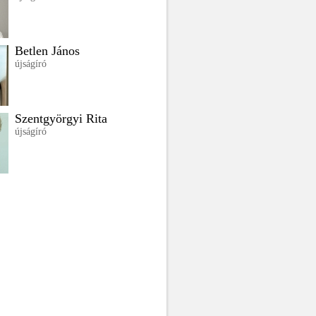
Betlen János
újságíró
Szentgyörgyi Rita
újságíró