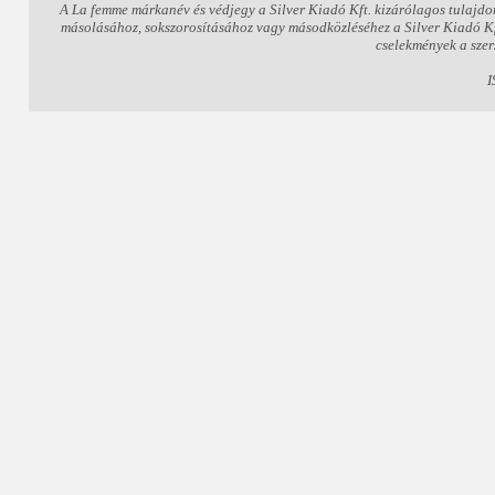
A La femme márkanév és védjegy a Silver Kiadó Kft. kizárólagos tulajdo
másolásához, sokszorosításához vagy másodközléséhez a Silver Kiadó Kft.
cselekmények a szer
I