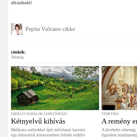
olvasható!
Pepita Vulcano cikke
címkék:
Tehetség
ERDÉLYI FIATALOK LEHETŐSÉGEI
TEHETSÉG
Kétnyelvű kihívás
A remény e
Mekkora esélyekkel épít művészeti karriert
A kivételes tehetség
egy kétnyelvű környezetben felnőtt erdélyi
figyelem középpontj