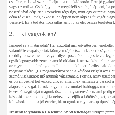
csinálsz, és hová szeretnél eljutni a munkád során. Erre jó gyako
vagy tíz múlva. Csak úgy tudsz megfelelő stratégiát építeni, ha p
hosszú távú céljaidat. Ezenkívül tégy úgy, mint egy olimpiai bajno
célra fókuszál, még akkor is, ha éppen nem látja az út végét, vagy
versenyt. Ez a tudatos hozzáállás amúgy az élet összes területén 
2. Ki vagyok én?
Ismered saját határaidat? Ha játszottál már együttesben, énekelté
valamiféle csapatsportot, könnyen rájöhetsz, mik az erősségeid, 
meddig tudsz elmenni, vagy milyen pozícióban teljesítesz a legjob
egyik legnagyobb zenestreamelő oldalának nemzetközi trénere azt
az egyetemi tanulmányok mellett mindenképpen fordítsanak időt 
megismerésére. „Ez megakadályozhatja a későbbi kiégést azaz bu
személyiségükhöz illő munkát választanak. Fontos, hogy tisztába
és olyan cégnél helyezkedjünk el, amelynek természete passzol 
alapos önvizsgálat arról, hogy mi tesz minket boldoggá, miről m
kevésbé, segít saját magunk őszinte megismerésében, ami pedig e
későbbi sikereinknek. „Ha nehezen viseljük a kötöttségeket, krea
kihívásokat, akkor jól érezhetjük magunkat egy start-up típusú cé
Írásunk folytatása a La femme
Az 50 tehetséges magyar fiatal