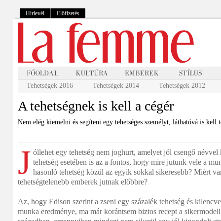
Hírlevél
Előfizetés
Tehetségek 2016
Tehetségek 2014
Tehetségek 2012
A tehetségnek is kell a cégér
Nem elég kiemelni és segíteni egy tehetséges személyt, láthatóvá is kell t
J
óllehet egy tehetség nem joghurt, amelyet jól csengő névvel 
tehetség esetében is az a fontos, hogy mire jutunk vele a mu
hasonló tehetség közül az egyik sokkal sikeresebb? Miért va
tehetségtelenebb emberek jutnak előbbre?
Az, hogy Edison szerint a zseni egy százalék tehetség és kilencv
munka eredménye, ma már korántsem biztos recept a sikermodell 