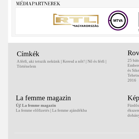
Rov
Címkék
25 bát
A férfi, aki tetszik nekünk
|
Keresd a nőt!
|
Nő és férfi
|
Ember
Történelem
és Sik
Tehets
2016
La femme magazin
Kép
Új! La femme magazin
Fürdős
La femme előfizetés
|
La femme ajándékba
ékszer
dohány