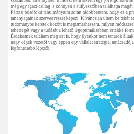
században, amennyiben mindezt nem sikerül egy jól kigondolt stra
még egy igazi csillag is könnyen a süllyesztőben találhatja magát.
Párizsi felsőfokú tanulmányaim során rádöbbentem, hogy ez a pr
tananyagainak szerves részét képezi. Kíváncsian ültem be tehát e
tudományos keretek között is megismerhessem, milyen módszerek
tehetségét vagy a tudását a lehető legoptimálisabban értékké for
Érdekesnek találtam még azt is, hogy ilyenkor nem tanárok állta
nagy cégek vezetői vagy éppen egy vállalat stratégiai tanácsadója
legfontosabb lépcsői.