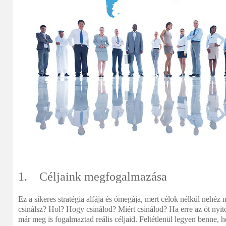
1. Céljaink megfogalmazása
Ez a sikeres stratégia alfája és ómegája, mert célok nélkül nehéz 
csinálsz? Hol? Hogy csinálod? Miért csinálod? Ha erre az öt nyito
már meg is fogalmaztad reális céljaid. Feltétlenül legyen benne, h