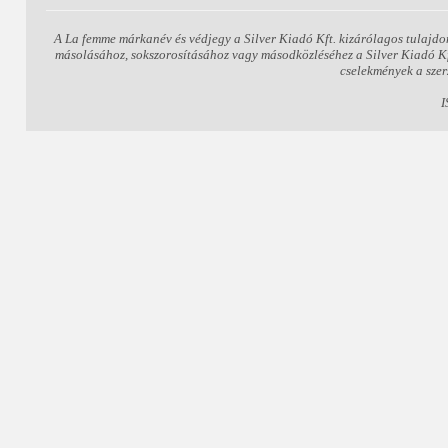
A La femme márkanév és védjegy a Silver Kiadó Kft. kizárólagos tulajdo
másolásához, sokszorosításához vagy másodközléséhez a Silver Kiadó Kft.
cselekmények a szer
I