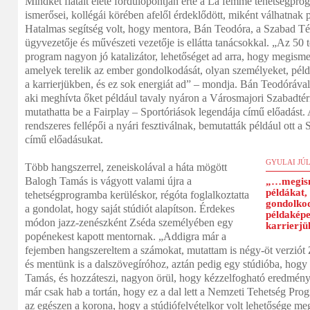
Mindkét fiatalt élete fordulópontján érte a La femme tehetségprog
ismerősei, kollégái körében afelől érdeklődött, miként válhatnak p
Hatalmas segítség volt, hogy mentora, Bán Teodóra, a Szabad Té
ügyvezetője és művészeti vezetője is ellátta tanácsokkal. „Az 50 
program nagyon jó katalizátor, lehetőséget ad arra, hogy megismer
amelyek terelik az ember gondolkodását, olyan személyeket, péld
a karrierjükben, és ez sok energiát ad” – mondja. Bán Teodórával a
aki meghívta őket például tavaly nyáron a Városmajori Szabadtéri
mutathatta be a Fairplay – Sportóriások legendája című előadást.
rendszeres fellépői a nyári fesztiválnak, bemutatták például ott a
című előadásukat.
GYULAI JÚ
Több hangszerrel, zeneiskolával a háta mögött
Balogh Tamás is vágyott valami újra a
„…megism
példákat,
tehetségprogramba kerüléskor, régóta foglalkoztatta
gondolkod
a gondolat, hogy saját stúdiót alapítson. Érdekes
példaképe
módon jazz-zenészként Zséda személyében egy
karrierjü
popénekest kapott mentornak. „Addigra már a
fejemben hangszereltem a számokat, mutattam is négy-öt verziót 
és mentünk is a dalszövegíróhoz, aztán pedig egy stúdióba, hogy
Tamás, és hozzáteszi, nagyon örül, hogy kézzelfogható eredmén
már csak hab a tortán, hogy ez a dal lett a Nemzeti Tehetség Prog
az egészen a korona, hogy a stúdiófelvételkor volt lehetősége me