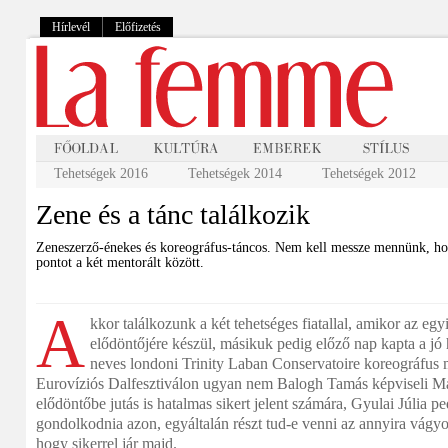
Hírlevél
Előfizetés
Tehetségek 2016
Tehetségek 2014
Tehetségek 2012
Zene és a tánc találkozik
Zeneszerző-énekes és koreográfus-táncos. Nem kell messze mennünk, hog
pontot a két mentorált között.
A
kkor találkozunk a két tehetséges fiatallal, amikor az 
elődöntőjére készül, másikuk pedig előző nap kapta a jó hí
neves londoni Trinity Laban Conservatoire koreográfus 
Eurovíziós Dalfesztiválon ugyan nem Balogh Tamás képviseli Ma
elődöntőbe jutás is hatalmas sikert jelent számára, Gyulai Júlia pedi
gondolkodnia azon, egyáltalán részt tud-e venni az annyira vágyo
hogy sikerrel jár majd.