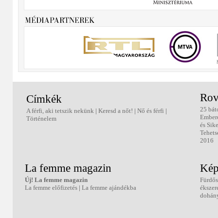
Rov
Címkék
25 bát
A férfi, aki tetszik nekünk
|
Keresd a nőt!
|
Nő és férfi
|
Ember
Történelem
és Sik
Tehets
2016
La femme magazin
Kép
Új! La femme magazin
Fürdős
La femme előfizetés
|
La femme ajándékba
ékszer
dohány