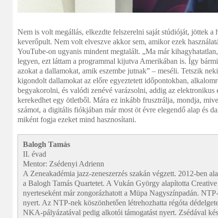
Nem is volt megállás, elkezdte felszerelni saját stúdióját, jöttek 
keverőpult. Nem volt elveszve akkor sem, amikor ezek használatát
YouTube-on ugyanis mindent megtalált. „Ma már kihagyhatatlan,
legyen, ezt láttam a programmal kijutva Amerikában is. Így bármi
azokat a dallamokat, amik eszembe jutnak” – meséli. Tetszik nek
kigondolt dallamokat az előre egyeztetett időpontokban, alkalomr
begyakorolni, és valódi zenévé varázsolni, addig az elektronikus
kerekedhet egy ötletből. Mára ez inkább frusztrálja, mondja, mive
számot, a digitális fiókjában már most öt évre elegendő alap és da
miként fogja ezeket mind hasznosítani.
Balogh Tamás
II. évad
Mentor: Zsédenyi Adrienn
A Zeneakadémia jazz-zeneszerzés szakán végzett. 2012-ben alap
a Balogh Tamás Quartetet. A Vukán György alapította Creative 
nyerteseként már zongorázhatott a Müpa Nagyszínpadán. NTP-
nyert. Az NTP-nek köszönhetően létrehozhatta régóta dédelgetett
NKA-pályázatával pedig alkotói támogatást nyert. Zsédával ké