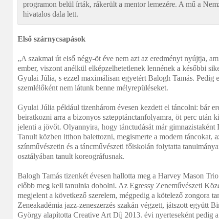
programon belül írták, rákerült a mentor lemezére. A mű a Nem
hivatalos dala lett.
Első szárnycsapások
„A szakmai út első négy-öt éve nem azt az eredményt nyújtja, ami
ember, viszont anélkül elképzelhetetlenek lennének a későbbi sike
Gyulai Júlia, s ezzel maximálisan egyetért Balogh Tamás. Pedig e
szemlélőként nem látunk benne mélyrepüléseket.
Gyulai Júlia például tizenhárom évesen kezdett el táncolni: bár er
beiratkozni arra a bizonyos sztepptánctanfolyamra, öt perc után k
jelenti a jövőt. Olyannyira, hogy tánctudását már gimnazistaként 
Tanult közben itthon balettozni, megismerte a modern táncokat, az
színművészetin és a táncművészeti főiskolán folytatta tanulmány
osztályában tanult koreográfusnak.
Balogh Tamás tizenkét évesen hallotta meg a Harvey Mason Trio 
előbb meg kell tanulnia dobolni. Az Egressy Zeneművészeti Köz
megjelent a következő szerelem, mégpedig a kötelező zongora ta
Zeneakadémia jazz-zeneszerzés szakán végzett, játszott együtt B
György alapította Creative Art Díj 2013. évi nyerteseként pedig