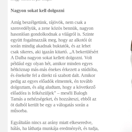
Nagyon sokat kell dolgozni
Amíg beszélgetünk, rájövök, nem csak a
szenvedélyük, a zene közös bennük, nagyon
hasonlóan gondolkodnak a világról is. Szinte
együtt fogalmazzák meg, hogy az alkotói út
során mindig akadnak buktatók, és az lehet
csak sikeres, aki igazán kitartó. „A bekerülésért
A Dalba nagyon sokat kellett dolgozni. Volt
például egy olyan hét, amikor minden egyes
hétköznap más-más énekes érkezett a stúdióba,
és énekelte fel a direkt rá szabott dalt. Amikor
pedig az egyes előadók elmentek, én tovább
dolgoztam, és alig aludtam, hogy a következő
előadóra is felkészüljek” – meséli Balogh
Tamás a nehézségeket, és hozzáteszi, ebből az
öt dalból került be egy a válogatás során a
műsorba.
Egyáltalán nincs az arány miatt elkeseredve,
hálás, ha láthatja munkája eredményét, és tudja,