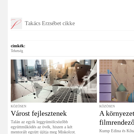
Takács Erzsébet cikke
címkék:
Tehetség
KÖZÖSEN
KÖZÖSEN
Várost fejlesztenek
A környezet
filmrendező
Talán az egyik leggyümölcsözőbb
együttműködés az övék, hiszen a két
Kump Edina és Kős
mentorált együtt újítja meg Miskolcot.