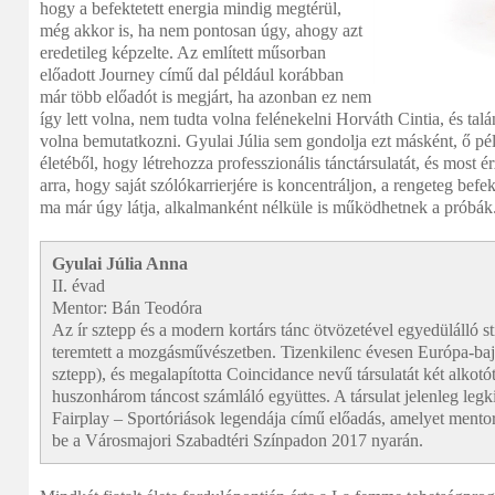
hogy a befektetett energia mindig megtérül,
még akkor is, ha nem pontosan úgy, ahogy azt
eredetileg képzelte. Az említett műsorban
előadott Journey című dal például korábban
már több előadót is megjárt, ha azonban ez nem
így lett volna, nem tudta volna felénekelni Horváth Cintia, és tal
volna bemutatkozni. Gyulai Júlia sem gondolja ezt másként, ő péld
életéből, hogy létrehozza professzionális tánctársulatát, és most ér
arra, hogy saját szólókarrierjére is koncentráljon, a rengeteg be
ma már úgy látja, alkalmanként nélküle is működhetnek a próbák
Gyulai Júlia Anna
II. évad
Mentor: Bán Teodóra
Az ír sztepp és a modern kortárs tánc ötvözetével egyedülálló stí
teremtett a mozgásművészetben. Tizenkilenc évesen Európa-bajno
sztepp), és megalapította Coincidance nevű társulatát két alkotó
huszonhárom táncost számláló együttes. A társulat jelenleg leg
Fairplay – Sportóriások legendája című előadás, amelyet mentor
be a Városmajori Szabadtéri Színpadon 2017 nyarán.