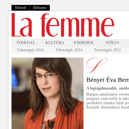
Hírlevél
Előfizetés
Tehetségek 2016
Tehetségek 2014
Tehetségek 2012
Bényei Éva Bern
A legizgalmasabb, ami
Rangos tanulmányi versen
mégsem ezek kötik le inká
produktív munka.Saját proj
Kutatók Nemzetközi Konf