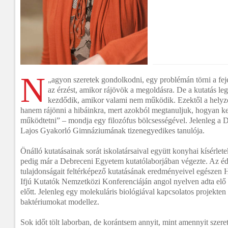
N
„
agyon szeretek gondolkodni, egy problémán törni a fe
az érzést, amikor rájövök a megoldásra. De a kutatás le
kezdődik, amikor valami nem működik. Ezektől a helyze
hanem rájönni a hibáinkra, mert azokból megtanuljuk, hogyan ke
működtetni” – mondja egy filozófus bölcsességével. Jelenleg a
Lajos Gyakorló Gimnáziumának tizenegyedikes tanulója.
Önálló kutatásainak sorát iskolatársaival együtt konyhai kísérlet
pedig már a Debreceni Egyetem kutatólaborjában végezte. Az éde
tulajdonságait feltérképező kutatásának eredményeivel egészen Ho
Ifjú Kutatók Nemzetközi Konferenciáján angol nyelven adta elő
előtt. Jelenleg egy molekuláris biológiával kapcsolatos projekten 
baktériumokat modellez.
Sok időt tölt laborban, de korántsem annyit, mint amennyit szer