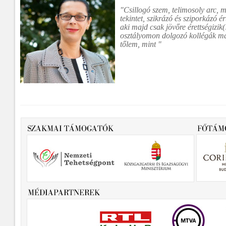
"Csillogó szem, telimosoly arc, m
tekintet, szikrázó és sziporkázó ér
aki majd csak jövőre érettségizi
osztályomon dolgozó kollégák má
tőlem, mint "