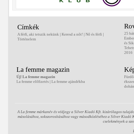
Ro
Címkék
25 bá
A férfi, aki tetszik nekünk
|
Keresd a nőt!
|
Nő és férfi
|
Embe
Történelem
és Sik
Tehet
2016
La femme magazin
Kép
Új! La femme magazin
Fürdő
La femme előfizetés
|
La femme ajándékba
éksze
dohán
A La femme márkanév és védjegy a Silver Kiadó Kft. kizárólagos tulajd
másolásához, sokszorosításához vagy másodközléséhez a Silver Kiadó Kft
cselekmények a sze