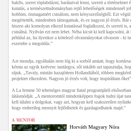
bakfis, szeret röplabdázni, barátaival lenni, szereti a történelmet é
kutatás, a természettudományban rejlő lehetőségek mindennél jo
hobbim, önmagamért csinálom, nem kényszerűségből. Ezt végül a
megértették, mindenben támogatnak, és ez nagyon jó érzés. Bár 
hiszen aki komolyan elkezd kutatással foglalkozni, és szereti is,
csinálná. Nyilván ezt nem lehet. Néha kicsit ki kell kapcsolni, át k
például az, ha ilyenkor a kötelező olvasmányokat olvasom - ki tu
eszembe a megoldás.”
Azt mondja, egyáltalán nem lóg ki a sorból amiatt, hogy kortár
kémia az egyik kedvenc tantárgya, sőt inkább azt tapasztalja, hog
rájuk. „Tavaly, miután hazajöttem Hollandiából, többen megkérd
projektet elkezdeni. Nagyon jó érzés volt, hogy inspiráltam őket”
A La femme 50 tehetséges magyar fiatal programjától elsősorban a
látásmódját. „A mentoromtól mindenképpen fogok tudni újat tanu
kell tálalni a dolgokat, vagy azt, hogyan kell szakszerűen nyilatk
hogy emberileg mennyit fejlődhetek és gazdagodhatok majd.”
Horváth Magyary Nóra