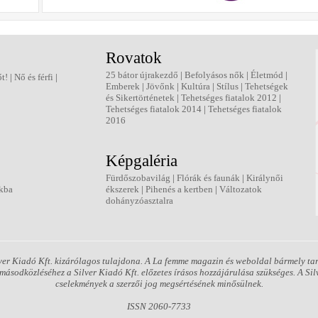
Rovatok
25 bátor újrakezdő
|
Befolyásos nők
|
Életmód
|
őt!
|
Nő és férfi
|
Emberek
|
Jövőnk
|
Kultúra
|
Stílus
|
Tehetségek
és Sikertörténetek
|
Tehetséges fiatalok 2012
|
Tehetséges fiatalok 2014
|
Tehetséges fiatalok
2016
Képgaléria
Fürdőszobavilág
|
Flórák és faunák
|
Királynői
kba
ékszerek
|
Pihenés a kertben
|
Változatok
dohányzóasztalra
er Kiadó Kft. kizárólagos tulajdona. A La femme magazin és weboldal bármely tart
ásodközléséhez a Silver Kiadó Kft. előzetes írásos hozzájárulása szükséges. A Silv
cselekmények a szerzői jog megsértésének minősülnek.
ISSN 2060-7733