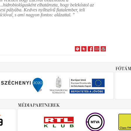
...hidrobiológusként elhatározta, hogy belekóstol az
esi pályába. Kedves nyíltszívű fiatalember, teli
cióval, s ami nagyon fontos: alázattal. "