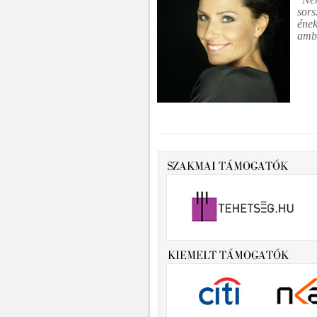
sors
ének
ambí