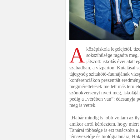
A
középiskola legelejétől, ti
sokszínűsége ragadta meg. 
játszott: iskolás évei alatt
szabadban, a vízparton. Kutatásai so
tájegység szitakötő-faunájának viz
konferenciákon prezentált eredménye
megmérettetések mellett más terület
szónokversenyt nyert meg, iskoláján
pedig a „vérében van”: édesanyja po
meg is vettek.
„Habár mindig is jobb voltam az ily
amikor arról kérdeztem, hogy miért
Tanárai többsége is ezt tanácsolta a
témavezetője és biológiatanára, Hal