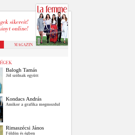
Balogh Tamás
Jól szólnak együtt
Kondacs András
Amikor a grafika megmozdul
Rimaszécsi János
Földön és égben