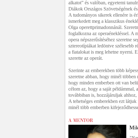
alkatot” és valóban, egyetemi tanulm
Diákok Országos Szövetségének és
A tudományos sikerek ellenére is ér
ismerkedett meg a klasszikus éneklé
Olga operettprimadonnánál. Szeretné
foglalkozna az operaénekléssel. A m
opera népszerűsítéséhez szeretne se
sztereotípiákat ledöntve szélesebb ré
a fiatalokat is meg lehetne nyerni. 
szerette az operát.
Szerinte az emberekben több képess
szeretne abban, hogy minél többen 
hogy minden emberben ott van belül
célom az, hogy a saját példámmal, 
továbbiban is, hozzájáruljak ahhoz
A tehetséges emberekben ezt látjuk 
minél több emberben kifejeződhessen
Mik
"Nem