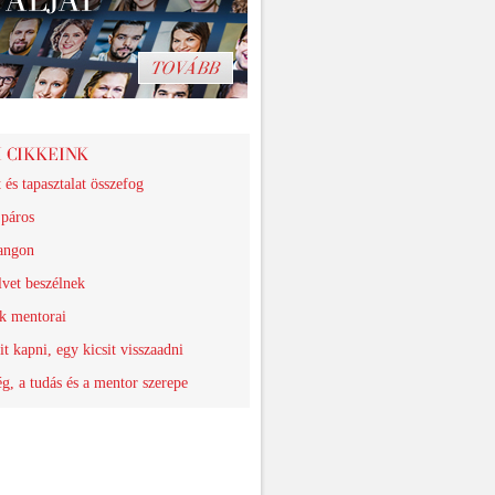
 és tapasztalat összefog
 páros
angon
vet beszélnek
k mentorai
it kapni, egy kicsit visszaadni
ég, a tudás és a mentor szerepe