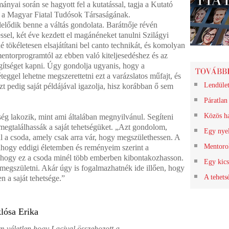
ányai során se hagyott fel a kutatással, tagja a Kutató
 a Magyar Fiatal Tudósok Társaságának.
lelődik benne a váltás gondolata. Barátnője révén
ssel, két éve kezdett el magánéneket tanulni Szilágyi
 tökéletesen elsajátítani bel canto technikát, és komolyan
entorprogramtól az ebben való kiteljesedéshez és az
gítséget kapni. Úgy gondolja ugyanis, hogy a
teggel lehetne megszerettetni ezt a varázslatos műfajt, és
Lendület
Ezt pedig saját példájával igazolja, hisz korábban ő sem
Páratlan
Közös h
ég lakozik, mint ami általában megnyilvánul. Segíteni
megtalálhassák a saját tehetségüket. „Azt gondolom,
Egy nyel
 a csoda, amely csak arra vár, hogy megszülethessen. A
Mentoro
ahogy eddigi életemben és reményeim szerint a
, hogy ez a csoda minél több emberben kibontakozhasson.
Egy kics
megszületni. Akár úgy is fogalmazhatnék ide illően, hogy
A tehets
 a saját tehetsége.”
lósa Erika
 véletlen hogy Lacival összehozott a