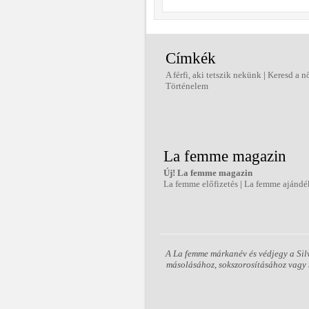
Címkék
A férfi, aki tetszik nekünk
|
Keresd a n
Történelem
La femme magazin
Új! La femme magazin
La femme előfizetés
|
La femme ajándé
A La femme márkanév és védjegy a Silv
másolásához, sokszorosításához vagy m