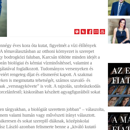
zennégy éves kora óta kutat, figyelmét a vízi élőlények
A témaválasztásban az otthoni környezet is szerepet
 egy bodrogközi faluban, Karcsán töltötte minden idejét a
rán biológiai és kémiai vízminősítéssel, valamint a
sgálatával foglalkozott. Tudományos versenyeken és
iért rengeteg díjat és elismerést kapott. A szakmai
eken is megmutatta tehetségét, számos szavaló- és
ak „versnagykövete” is volt. A rajzolás, szobrászkodás
rcelánfestő; kiskorában készített agyagfiguráiból sokat
en tárgyakban, a biológiát szerettem jobban” – válaszolta,
 nem valami humán vagy művészeti irányt választott.
 sikeresen és sokat szereplő diáknak, középiskolai
ász László azonban felismerte benne a „kiváló kutató