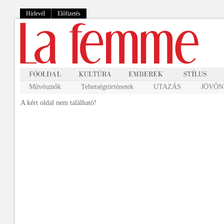
Hírlevél
Előfizetés
Művésznők
Tehetségtörténetek
UTAZÁS
JÖVŐNK
A kért oldal nem található!