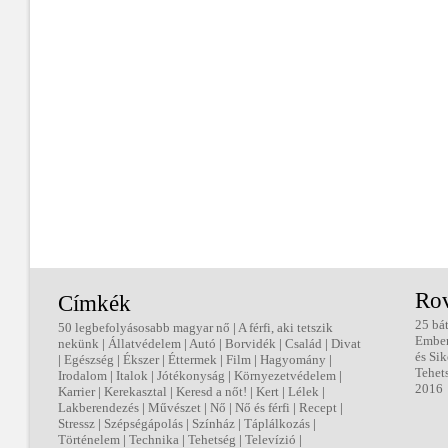
Ro
Címkék
25 bá
50 legbefolyásosabb magyar nő
|
A férfi, aki tetszik
Embe
nekünk
|
Állatvédelem
|
Autó
|
Borvidék
|
Család
|
Divat
és Sik
|
Egészség
|
Ékszer
|
Éttermek
|
Film
|
Hagyomány
|
Tehet
Irodalom
|
Italok
|
Jótékonyság
|
Környezetvédelem
|
2016
Karrier
|
Kerekasztal
|
Keresd a nőt!
|
Kert
|
Lélek
|
Lakberendezés
|
Művészet
|
Nő
|
Nő és férfi
|
Recept
|
Stressz
|
Szépségápolás
|
Színház
|
Táplálkozás
|
Történelem
|
Technika
|
Tehetség
|
Televízió
|