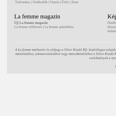
Tudomány
|
Uralkodók
|
Utazás
|
Üzlet
|
Zene
La femme magazin
Kép
Új! La femme magazin
Fürdő
La femme előfizetés
|
La femme ajándékba
éksze
dohán
A La femme márkanév és védjegy a Silver Kiadó Kft. kizárólagos tulajd
másolásához, sokszorosításához vagy másodközléséhez a Silver Kiadó Kft
cselekmények a sze