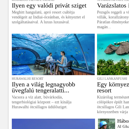
Ilyen egy valódi privát sziget
Varázslatos 
Meghitt hangulatú, apró resort csábítja
Pezsgős reggeli a ví
vendégeit az Indiai-óceánban, és kényeztet el
villák, korallzáton
szolgáltatásaival. A luxus luxusával.
Páratlan élményeket
magán...
HURAWALHI RESORT
GILI LANKANFUSHI
Ilyen a világ legnagyobb
Egy környez
üvegfalú tengeralatti...
resort
Vacsora a víz alatt, búvárkodás,
Kizárólag természe
tengerbiológiai központ – ezt kínálja
cölöpökre épült han
Hurawalhi ötcsillagos üdülősziget.
ötcsillagos Gili Lan
környezetben várja 
Hábor
Al Gh