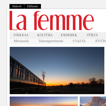
Hírlevél
Előfizetés
Művésznők
Tehetségtörténetek
UTAZÁS
JÖVŐNK