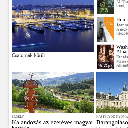
Al Ghao
lenni, 
Homo
Joanna
A negy
filozóf
Washi
Alha
Csatornák körül
Utazás
Mesés 
Alhamb
ERDÉLY
KASTÉLYOK NYOM
Kalandozás az ezeréves magyar
Barangolás