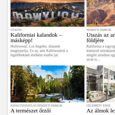
UTAZÁS
NEMZETI PARKOK
Kaliforniai kalandok –
Utazás az a
másképp!
földjére
Hollywood, Los Angeles, álmaink
Kalifornia a ragyog
tengerpartja. Ez az, ami Kaliforniáról a
könnyed szórakozás
legtöbbeknek elsőként eszébe jut.
mögött azonban egy
arcát is...
KIHAGYHATATLAN NEMZETI PARKOK
CELEBRITY EDGE
A természet őrzői
Az álmok le