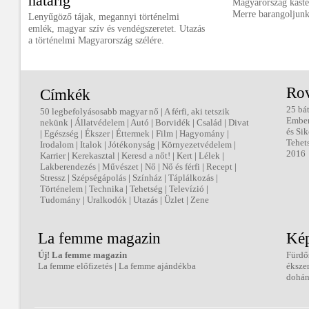
határig
Magyarország kasté
Merre barangoljunk
Lenyűgöző tájak, megannyi történelmi
emlék, magyar szív és vendégszeretet. Utazás
a történelmi Magyarország szélére.
Ro
Címkék
25 bá
50 legbefolyásosabb magyar nő
|
A férfi, aki tetszik
Embe
nekünk
|
Állatvédelem
|
Autó
|
Borvidék
|
Család
|
Divat
és Sik
|
Egészség
|
Ékszer
|
Éttermek
|
Film
|
Hagyomány
|
Tehet
Irodalom
|
Italok
|
Jótékonyság
|
Környezetvédelem
|
2016
Karrier
|
Kerekasztal
|
Keresd a nőt!
|
Kert
|
Lélek
|
Lakberendezés
|
Művészet
|
Nő
|
Nő és férfi
|
Recept
|
Stressz
|
Szépségápolás
|
Színház
|
Táplálkozás
|
Történelem
|
Technika
|
Tehetség
|
Televízió
|
Tudomány
|
Uralkodók
|
Utazás
|
Üzlet
|
Zene
La femme magazin
Kép
Új! La femme magazin
Fürdő
La femme előfizetés
|
La femme ajándékba
éksze
dohán