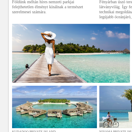
Földünk méltán híres nemzeti parkjai
Fényárban úszó ter
felejthetetlen élményt kínálnak a természet
látványvilág. Így f
szerelmesei számára.
technikai megoldás
legújabb óceánjáró, 
KUDADOO PRIVATE ISLAND
NIYAMA PRIVATE IS