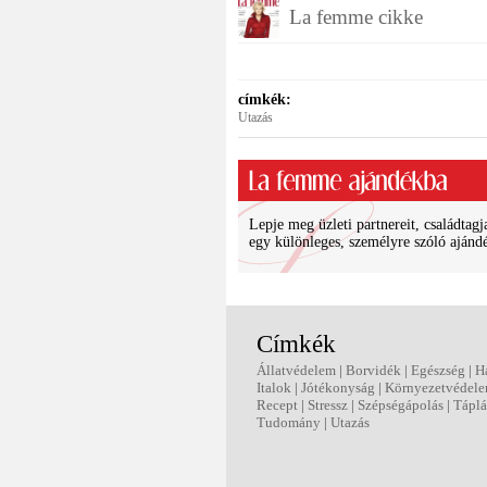
La femme cikke
címkék:
Utazás
Lepje meg üzleti partnereit, családtagj
egy különleges, személyre szóló ajánd
Címkék
Állatvédelem
|
Borvidék
|
Egészség
|
H
Italok
|
Jótékonyság
|
Környezetvédel
Recept
|
Stressz
|
Szépségápolás
|
Táplá
Tudomány
|
Utazás