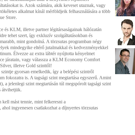
áltatásokat is. Azok számára, akik keveset utaznak, vagy
ökéletes alkalmat kínál mérföldjeik felhasználására a több
ue Store.
e és KLM, illetve partner légitársaságainak hálózatán
ldre tehet szert, így exkluzív szolgáltatásokban és
amarabb, mint gondolná. A törzsutas programban négy
melyek mindegyike eltérő jutalmakkal és kedvezményekkel
atinum. Élvezze az extra lábtér nyújtotta kényelmet
ance járatain, vagy válassza a KLM Economy Comfort
ilver, illetve Gold szinttől!
 szintje gyorsan emelkedik, így a belépési szintről
inum fokozatra is. A tagsági szint megtartása egyszerű. Amint
t), a jelenlegi szint megtartásán túl megspórolt tagsági szint
 átvihetjük.
ell mást tennie, mint felkeresni a
 ahol ingyenesen csatlakozhat a díjnyertes törzsutas