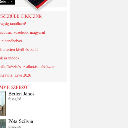
ogság tanulható!
sabban, közelebb, magyarul
k pihenőhelyei
 a testen kívül és belül
ók és utódok
oládékészítés az alkotás művészete
Kravitz: Live 2026
Betlen János
újságíró
Póta Szilvia
újságíró