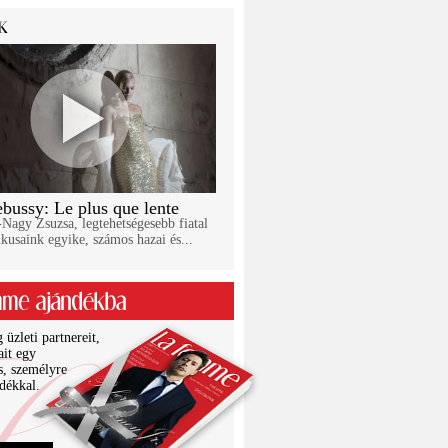
bussy: Le plus que lente
Nagy Zsuzsa, legtehetségesebb fiatal
kusaink egyike, számos hazai és...
üzleti partnereit,
ait egy
s, személyre
ndékkal.