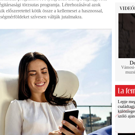
légitársasági törzsutas programja. Létrehozásával azok
ik előszeretettel kötik össze a kellemeset a hasznossal,
űségmérföldeket szívesen váltják jutalmakra.
De
Vámosi-
muzsi
Lepje meg 
családtagj
különlege
szóló ajá