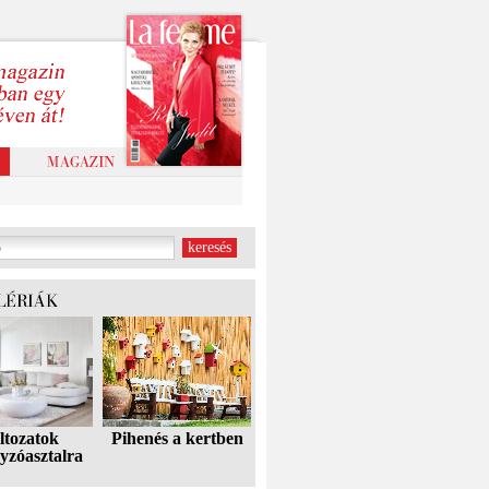
ltozatok
Pihenés a kertben
yzóasztalra