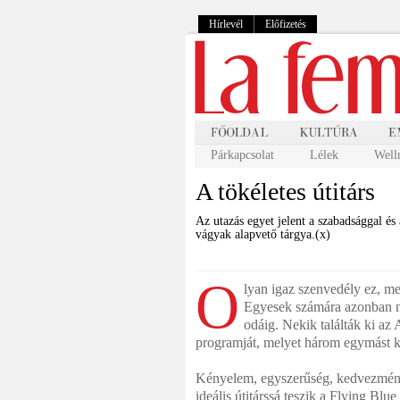
Hírlevél
Előfizetés
Párkapcsolat
Lélek
Well
A tökéletes útitárs
Az utazás egyet jelent a szabadsággal é
vágyak alapvető tárgya.(x)
O
lyan igaz szenvedély ez, mely
Egyesek számára azonban ne
odáig. Nekik találták ki az
programját, melyet három egymást k
Kényelem, egyszerűség, kedvezmény
ideális útitárssá teszik a Flying Bl