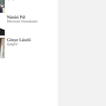
Nánási Pál
Művészeti főmunkatárs
Gönye László
újságíró