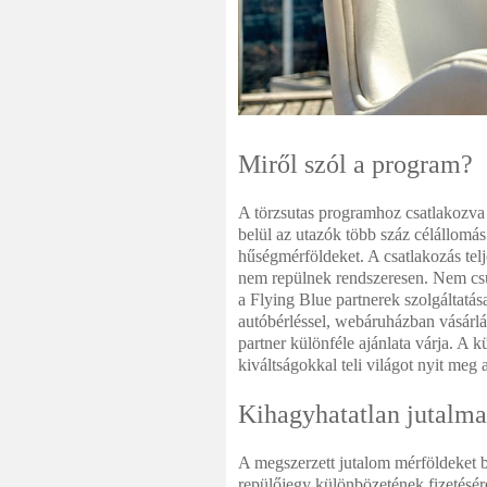
Miről szól a program?
A törzsutas programhoz csatlakozva 
belül az utazók több száz célállomás
hűségmérföldeket. A csatlakozás tel
nem repülnek rendszeresen. Nem cs
a Flying Blue partnerek szolgáltatás
autóbérléssel, webáruházban vásárlá
partner különféle ajánlata várja. A 
kiváltságokkal teli világot nyit meg a
Kihagyhatatlan jutalm
A megszerzett jutalom mérföldeket b
repülőjegy különbözetének fizetésér