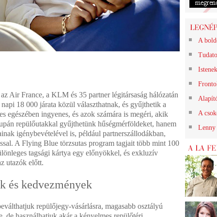
A bold
Tudato
Istene
Frontok
az Air France, a KLM és 35 partner légitársaság
hálózatán
Alapít
 napi 18 000 járata közül választhatnak, és gyűjthetik a
A csok
jes egészében ingyenes, és azok számára is megéri, akik
upán repülőutakkal gyűjthetünk hűségmérföldeket, hanem
Lenny 
ainak igénybevételével is, például partnerszállodákban,
ssal. A Flying Blue törzsutas program tagjait több mint 100
különleges tagsági kártya egy előnyökkel, és exkluzív
z utazók előtt.
ak és kedvezmények
eválthatjuk repülőjegy-vásárlásra, magasabb osztályú
e, de használhatjuk akár a kényelmes repülőtéri