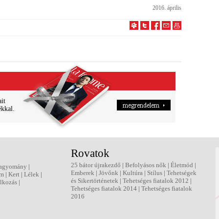
2016. április
ait
ékkal.
Rovatok
25 bátor újrakezdő
|
Befolyásos nők
|
Életmód
|
agyomány
|
Emberek
|
Jövőnk
|
Kultúra
|
Stílus
|
Tehetségek
em
|
Kert
|
Lélek
|
és Sikertörténetek
|
Tehetséges fiatalok 2012
|
lkozás
|
Tehetséges fiatalok 2014
|
Tehetséges fiatalok
2016