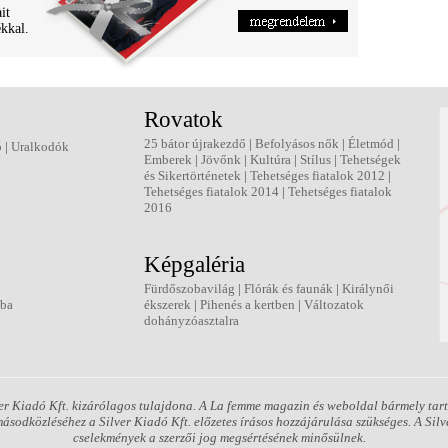
it
ékkal.
Rovatok
25 bátor újrakezdő
|
Befolyásos nők
|
Életmód
|
ó
|
Uralkodók
Emberek
|
Jövőnk
|
Kultúra
|
Stílus
|
Tehetségek
és Sikertörténetek
|
Tehetséges fiatalok 2012
|
Tehetséges fiatalok 2014
|
Tehetséges fiatalok
2016
Képgaléria
Fürdőszobavilág
|
Flórák és faunák
|
Királynői
kba
ékszerek
|
Pihenés a kertben
|
Változatok
dohányzóasztalra
r Kiadó Kft. kizárólagos tulajdona. A La femme magazin és weboldal bármely tarta
sodközléséhez a Silver Kiadó Kft. előzetes írásos hozzájárulása szükséges. A Silve
cselekmények a szerzői jog megsértésének minősülnek.