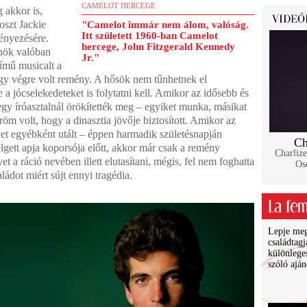
CAMELOT HERCEGE
 akkor is,
oszt Jackie
"Camelot immár nem álom, valóság.
Itt született 1960-ban Camelot
fényezésére.
hercege, John Fitzgerald Kennedy
nök valóban
Jr."
című musicalt a
y végre volt remény. A hősök nem tűnhetnek el
a jócselekedeteket is folytatni kell. Amikor az idősebb és
egy íróasztalnál örökítették meg – egyiket munka, másikat
öm volt, hogy a dinasztia jövője biztosított. Amikor az
et egyébként utált – éppen harmadik születésnapján
Ch
lgett apja koporsója előtt, akkor már csak a remény
Charlize
t a ráció nevében illett elutasítani, mégis, fel nem foghatta
Osc
ládot miért sújt ennyi tragédia.
Lepje meg 
családtagj
különlege
szóló ajá