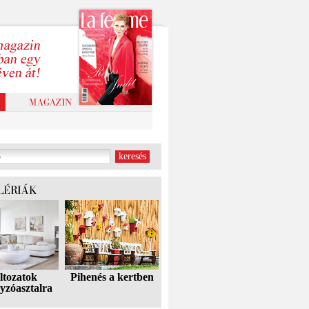
ltozatok
Pihenés a kertben
yzóasztalra