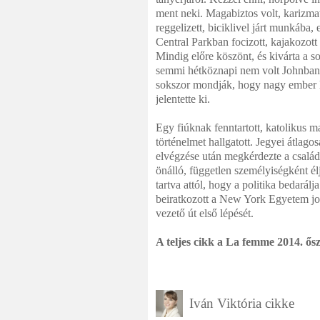
ment neki. Magabiztos volt, karizma
reggelizett, biciklivel járt munkába,
Central Parkban focizott, kajakozot
Mindig előre köszönt, és kivárta a sor
semmi hétköznapi nem volt Johnban.
sokszor mondják, hogy nagy ember l
jelentette ki.
Egy fiúknak fenntartott, katolikus 
történelmet hallgatott. Jegyei átlag
elvégzése után megkérdezte a család
önálló, független személyiségként él
tartva attól, hogy a politika bedará
beiratkozott a New York Egyetem jogi
vezető út első lépését.
A teljes cikk a La femme 2014. ős
Iván Viktória cikke