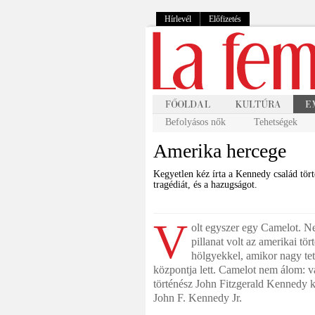
Hírlevél
Előfizetés
Befolyásos nők
Tehetségek
Amerika hercege
Kegyetlen kéz írta a Kennedy család tört
tragédiát, és a hazugságot.
V
olt egyszer egy Camelot. N
pillanat volt az amerikai tö
hölgyekkel, amikor nagy tet
központja lett. Camelot nem álom: v
történész John Fitzgerald Kennedy k
John F. Kennedy Jr.