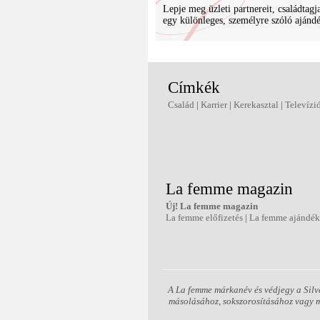
Lepje meg üzleti partnereit, családtagja
egy különleges, személyre szóló ajánd
Címkék
Család
|
Karrier
|
Kerekasztal
|
Televízi
La femme magazin
Új! La femme magazin
La femme előfizetés
|
La femme ajándé
A La femme márkanév és védjegy a Silve
másolásához, sokszorosításához vagy má