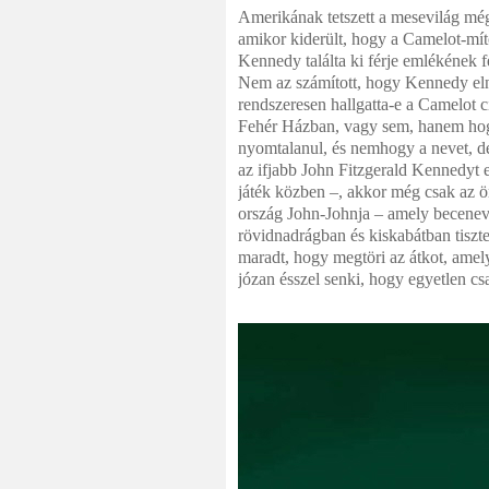
Amerikának tetszett a mesevilág még
amikor kiderült, hogy a Camelot-mít
Kennedy találta ki férje emlékének 
Nem az számított, hogy Kennedy el
rendszeresen hallgatta-e a Camelot 
Fehér Házban, vagy sem, hanem hog
nyomtalanul, és nemhogy a nevet, de 
az ifjabb John Fitzgerald Kennedyt 
játék közben –, akkor még csak az ör
ország John-Johnja – amely becenev
rövidnadrágban és kiskabátban tiszte
maradt, hogy megtöri az átkot, amelye
józan ésszel senki, hogy egyetlen csa