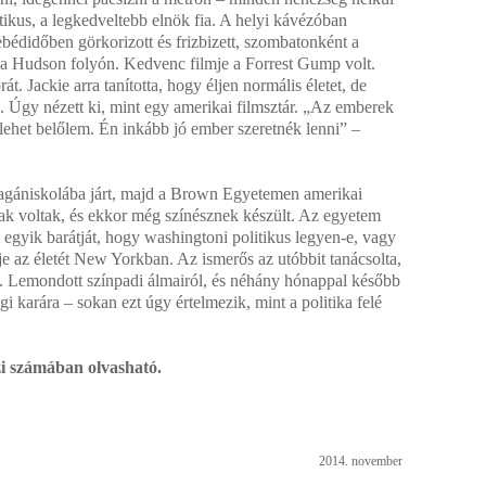
tikus, a legkedveltebb elnök fia. A helyi kávézóban
 ebédidőben görkorizott és frizbizett, szombatonként a
t a Hudson folyón. Kedvenc filmje a Forrest Gump volt.
át. Jackie arra tanította, hogy éljen normális életet, de
 Úgy nézett ki, mint egy amerikai filmsztár. „Az emberek
ehet belőlem. Én inkább jó ember szeretnék lenni” –
magániskolába járt, majd a Brown Egyetemen amerikai
osak voltak, és ekkor még színésznek készült. Az egyetem
 egyik barátját, hogy washingtoni politikus legyen-e, vagy
je az életét New Yorkban. Az ismerős az utóbbit tanácsolta,
lja. Lemondott színpadi álmairól, és néhány hónappal később
 karára – sokan ezt úgy értelmezik, mint a politika felé
zi számában olvasható.
2014. november