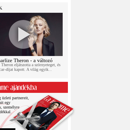
arlize Theron - a változó
 Theron eljátszotta a szörnyeteget, és
ar-díjat kapott. A világ egyik...
üzleti partnereit,
ait egy
s, személyre
ndékkal.