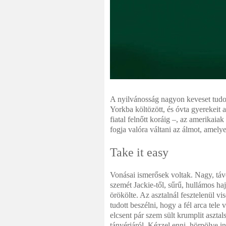
A nyilvánosság nagyon keveset tudot
Yorkba költözött, és óvta gyerekeit 
fiatal felnőtt koráig –, az amerikaia
fogja valóra váltani az álmot, amel
Take it easy
Vonásai ismerősek voltak. Nagy, táv
szemét Jackie-től, sűrű, hullámos haj
örökölte. Az asztalnál fesztelenül vis
tudott beszélni, hogy a fél arca tele vo
elcsent pár szem sült krumplit aszta
tányérjáról. Kézzel enni, hörpölve i