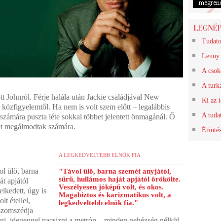
Tudato
Lenny 
A csok
A turk
t Johnról. Férje halála után Jackie családjával New
Ki az i
a közfigyelemtől. Ha nem is volt szem előtt – legalábbis
A tuda
k számára puszta léte sokkal többet jelentett önmagánál. Ő
yet megálmodtak számára.
Érintés
A LEGKEDVELTEBB ELNÖK FIA
ol ülő, barna
"Távol ülő, barna szemét anyjától,
sűrű, hullámos haját apjától örökölte.
át apjától
Veszélyesen jóképű volt, és okos.
elkedett, úgy is
Magabiztos és karizmatikus volt, a
lt étellel,
legkedveltebb elnök fia."
lszomszédja
nni, idegennel pacsizni a metrón – minden nehézség nélkül