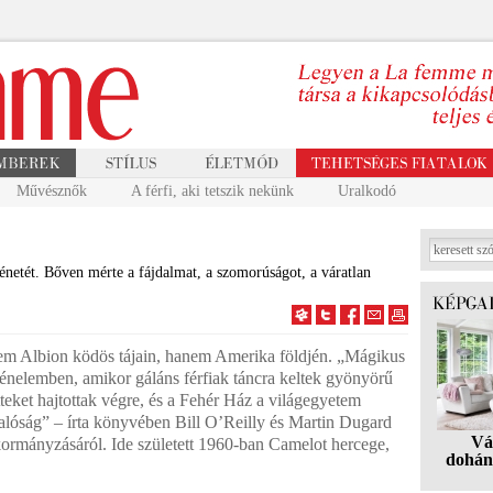
Művésznők
A férfi, aki tetszik nekünk
Uralkodó
énetét. Bőven mérte a fájdalmat, a szomorúságot, a váratlan
em Albion ködös tájain, hanem Amerika földjén. „Mágikus
rténelemben, amikor gáláns férfiak táncra keltek gyönyörű
teket hajtottak végre, és a Fehér Ház a világegyetem
alóság” – írta könyvében Bill O’Reilly és Martin Dugard
Vá
ormányzásáról. Ide született 1960-ban Camelot hercege,
dohán