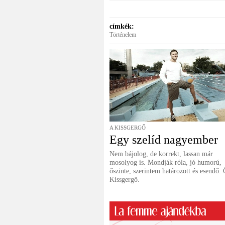
címkék:
Történelem
A KISSGERGŐ
Egy szelíd nagyember
Nem bájolog, de korrekt, lassan már
mosolyog is. Mondják róla, jó humorú,
őszinte, szerintem határozott és esendő. 
Kissgergő.