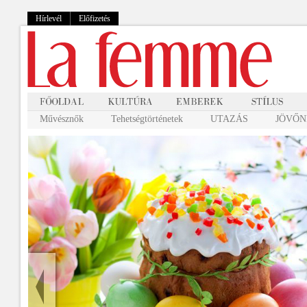
Hírlevél
Előfizetés
Művésznők
Tehetségtörténetek
UTAZÁS
JÖVŐNK