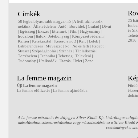
Ro
Címkék
25 bá
50 legbefolyásosabb magyar nő
|
A férfi, aki tetszik
Embe
nekünk
|
Állatvédelem
|
Autó
|
Borvidék
|
Család
|
Divat
és Sik
|
Egészség
|
Ékszer
|
Éttermek
|
Film
|
Hagyomány
|
Tehet
Irodalom
|
Italok
|
Jótékonyság
|
Környezetvédelem
|
2016
Karrier
|
Kerekasztal
|
Keresd a nőt!
|
Kert
|
Lélek
|
Lakberendezés
|
Művészet
|
Nő
|
Nő és férfi
|
Recept
|
Stressz
|
Szépségápolás
|
Színház
|
Táplálkozás
|
Történelem
|
Technika
|
Tehetség
|
Televízió
|
Tudomány
|
Uralkodók
|
Utazás
|
Üzlet
|
Zene
La femme magazin
Kép
Új! La femme magazin
Fürdő
La femme előfizetés
|
La femme ajándékba
éksze
dohán
A La femme márkanév és védjegy a Silver Kiadó Kft. kizárólagos tulajd
másolásához, sokszorosításához vagy másodközléséhez a Silver Kiadó Kft
cselekmények a sze