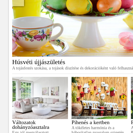
Húsvéti újjászületés
A tojásfestés szokása, a tojások díszítése és dekorációként való felhaszná
Változatok
Pihenés a kertben
dohányzóasztalra
A tökéletes harmónia és a
A
Egy jól megválasztott
háborítatlan nyugalom szigetén,
P