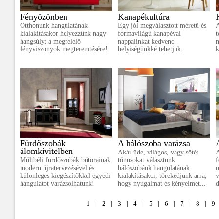
Fényözönben
Kanapékultúra
Otthonunk hangulatának
Egy jól megválasztott méretű és
A
kialakításakor helyezzünk nagy
formavilágú kanapéval
t
hangsúlyt a megfelelő
nappalinkat kedvenc
m
fényviszonyok megteremtésére!
helyiségünkké tehetjük.
k
Fürdőszobák
A hálószoba varázsa
álomkivitelben
Akár üde, világos, vagy sötét
A
Múltbéli fürdőszobák bútorainak
tónusokat választunk
f
modern újratervezésével és
hálószobánk hangulatának
n
különleges kiegészítőkkel egyedi
kialakításakor, törekedjünk arra,
v
hangulatot varázsolhatunk!
hogy nyugalmat és kényelmet...
d
1
|
2
|
3
|
4
|
5
|
6
|
7
|
8
|
9