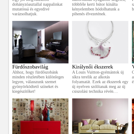
dohányzóasztallal nappalinkat
többféle kerti bútor kínálta
s
mutatóssá és egyedivé
kényelemben hódolhatunk a
b
varázsolhatjuk.
pihenés élvezetének.
Fürdőszobavilág
Királynői ékszerek
Ahhoz, hogy fürdőszobánk
A Louis Vuitton-gyémántok új
C
minden részletében különleges
síkra terelik az alkotás
a
legyen, válasszunk szemet
folyamatát. Ezek az ékszerek egy
é
gyönyörködtető színeket és
új nyelven szólítanak meg az új
kiegészítőket!
csiszolási technika révén....