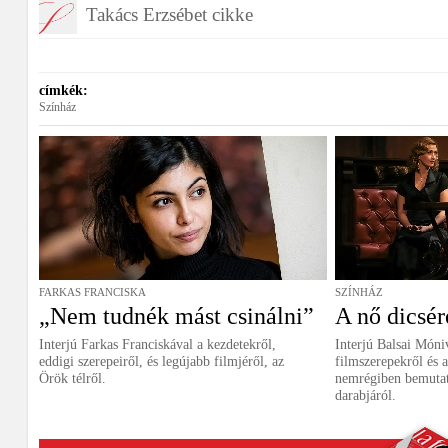
Takács Erzsébet cikke
címkék:
Színház
FARKAS FRANCISKA
SZÍNHÁZ
„Nem tudnék mást csinálni”
A nő dicsér
Interjú Farkas Franciskával a kezdetekről,
Interjú Balsai Móniv
eddigi szerepeiről, és legújabb filmjéről, az
filmszerepekről és 
Örök télről.
nemrégiben bemutat
darabjáról.