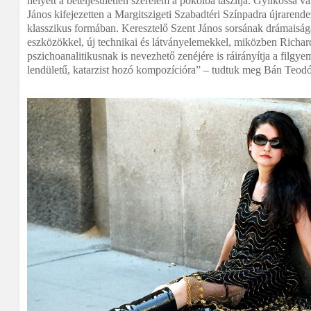
helyett a beteljesületlen szerelem a pokolba taszítja. Gyilkossá 
János kifejezetten a Margitszigeti Szabadtéri Színpadra újrarende
klasszikus formában. Keresztelő Szent János sorsának drámaiság
eszközökkel, új technikai és látványelemekkel, miközben Richar
pszichoanalitikusnak is nevezhető zenéjére is ráirányítja a filgy
lendületű, katarzist hozó kompozícióra” – tudtuk meg Bán Teodó