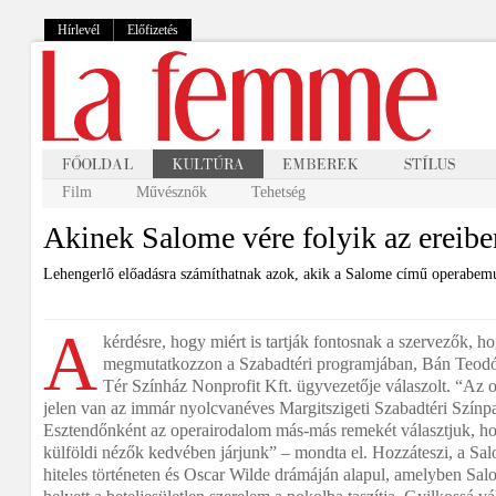
Hírlevél
Előfizetés
Film
Művésznők
Tehetség
Akinek Salome vére folyik az ereibe
Lehengerlő előadásra számíthatnak azok, akik a Salome című operabemut
A
kérdésre, hogy miért is tartják fontosnak a szervezők, ho
megmutatkozzon a Szabadtéri programjában, Bán Teodó
Tér Színház Nonprofit Kft. ügyvezetője válaszolt. “A
jelen van az immár nyolcvanéves Margitszigeti Szabadtéri Színpa
Esztendőnként az operairodalom más-más remekét választjuk, hog
külföldi nézők kedvében járjunk” – mondta el. Hozzáteszi, a Sa
hiteles történeten és Oscar Wilde drámáján alapul, amelyben Sa