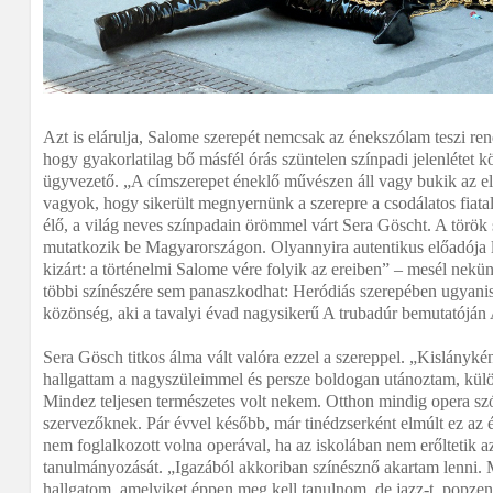
Azt is elárulja, Salome szerepét nemcsak az énekszólam teszi re
hogy gyakorlatilag bő másfél órás szüntelen színpadi jelenlétet kö
ügyvezető. „A címszerepet éneklő művészen áll vagy bukik az e
vagyok, hogy sikerült megnyernünk a szerepre a csodálatos fiata
élő, a világ neves színpadain örömmel várt Sera Göscht. A törö
mutatkozik be Magyarországon. Olyannyira autentikus előadója 
kizárt: a történelmi Salome vére folyik az ereiben” – mesél nekün
többi színészére sem panaszkodhat: Heródiás szerepében ugyanis 
közönség, aki a tavalyi évad nagysikerű A trubadúr bemutatóján
Sera Gösch titkos álma vált valóra ezzel a szereppel. „Kislányké
hallgattam a nagyszüleimmel és persze boldogan utánoztam, kül
Mindez teljesen természetes volt nekem. Otthon mindig opera szó
szervezőknek. Pár évvel később, már tinédzserként elmúlt ez az 
nem foglalkozott volna operával, ha az iskolában nem erőltetik 
tanulmányozását. „Igazából akkoriban színésznő akartam lenni. M
hallgatom, amelyiket éppen meg kell tanulnom, de jazz-t, popze