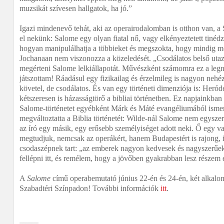
muzsikát szívesen hallgatok, ha jó.”
Igazi mindenevő tehát, aki az operairodalomban is otthon van, a S
el nekünk: Salome egy olyan fiatal nő, vagy elkényeztetett tinédz
hogyan manipulálhatja a többieket és megszokta, hogy mindig me
Jochanaan nem viszonozza a közeledését. „Csodálatos belső utaz
megérteni Salome lelkiállapotát. Művészként számomra ez a leg
játszottam! Ráadásul egy fizikailag és érzelmileg is nagyon nehé
követel, de csodálatos. És van egy történeti dimenziója is: Heró
kétszeresen is házasságtörő a bibliai történetben. Ez napjainkban 
Salome-történetet egyébként Márk és Máté evangéliumából isme
megváltoztatta a Biblia történetét: Wilde-nál Salome nem egysze
az író egy másik, egy erősebb személyiséget adott neki. Ő egy v
megtudjuk, nemcsak az operákért, hanem Budapestért is rajong, i
csodaszépnek tart: „az emberek nagyon kedvesek és nagyszerűek
fellépni itt, és remélem, hogy a jövőben gyakrabban lesz részem
A
Salome
című operabemutató június 22-én és 24-én, két alkalom
Szabadtéri Színpadon! További információk
itt
.