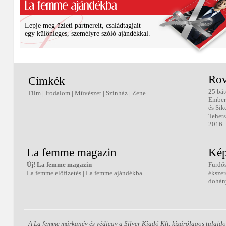
Lepje meg üzleti partnereit, családtagjait
egy különleges, személyre szóló ajándékkal.
Rov
Címkék
25 bát
Film
|
Irodalom
|
Művészet
|
Színház
|
Zene
Ember
és Sik
Tehets
2016
La femme magazin
Kép
Új! La femme magazin
Fürdő
La femme előfizetés
|
La femme ajándékba
éksze
dohán
A La femme márkanév és védjegy a Silver Kiadó Kft. kizárólagos tulajdo