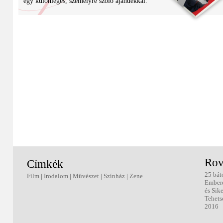
egy különleges, személyre szóló ajándékkal.
Rov
Címkék
25 bát
Film
|
Irodalom
|
Művészet
|
Színház
|
Zene
Ember
és Sik
Tehets
2016