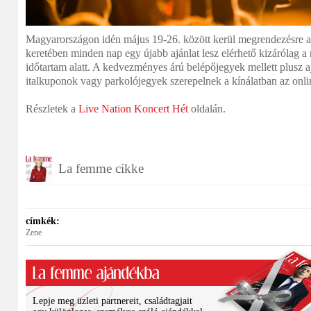
Magyarországon idén május 19-26. között kerül megrendezésre 
keretében minden nap egy újabb ajánlat lesz elérhető kizárólag a 
időtartam alatt. A kedvezményes árú belépőjegyek mellett plusz 
italkuponok vagy parkolójegyek szerepelnek a kínálatban az onli
Részletek a
Live Nation Koncert Hét
oldalán.
La femme cikke
címkék:
Zene
Lepje meg üzleti partnereit, családtagjait