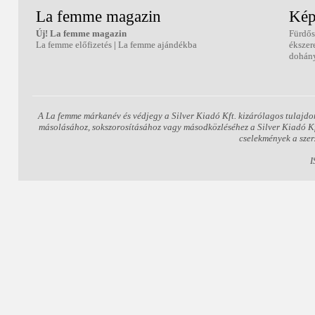
La femme magazin
Kép
Új! La femme magazin
Fürdős
La femme előfizetés
|
La femme ajándékba
ékszer
dohány
A La femme márkanév és védjegy a Silver Kiadó Kft. kizárólagos tulajdo
másolásához, sokszorosításához vagy másodközléséhez a Silver Kiadó Kft.
cselekmények a szer
I