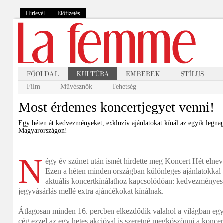
Hírlevél
Előfizetés
Film
Művésznők
Tehetség
Most érdemes koncertjegyet venni!
Egy héten át kedvezményeket, exkluzív ajánlatokat kínál az egyik legn
Magyarországon!
N
égy év szünet után ismét hirdette meg Koncert Hét elnev
Ezen a héten minden országban különleges ajánlatokkal v
aktuális koncertkínálathoz kapcsolódóan: kedvezményes j
jegyvásárlás mellé extra ajándékokat kínálnak.
Átlagosan minden 16. percben elkezdődik valahol a világban eg
cég ezzel az egy hetes akcióval is szeretné megköszönni a koncert