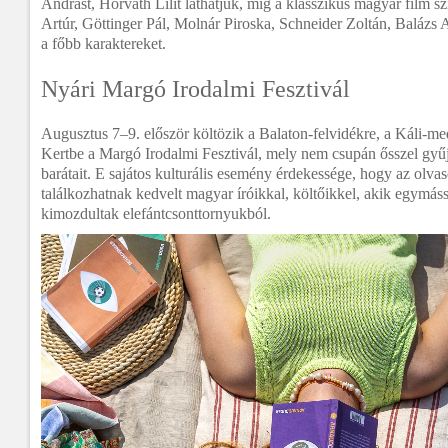
Andrást, Horváth Lilit láthatjuk, míg a klasszikus magyar film s
Artúr, Göttinger Pál, Molnár Piroska, Schneider Zoltán, Balázs 
a főbb karaktereket.
Nyári Margó Irodalmi Fesztivál
Augusztus 7–9. először költözik a Balaton-felvidékre, a Káli-m
Kertbe a Margó Irodalmi Fesztivál, mely nem csupán ősszel gyűj
barátait. E sajátos kulturális esemény érdekessége, hogy az olva
találkozhatnak kedvelt magyar íróikkal, költőikkel, akik egymássa
kimozdultak elefántcsonttornyukból.