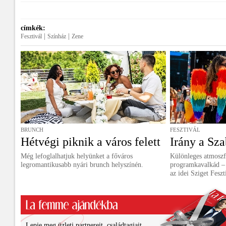
címkék:
|
|
Fesztivál
Színház
Zene
BRUNCH
FESZTIVÁL
Hétvégi piknik a város felett
Irány a Sza
Még lefoglalhatjuk helyünket a főváros
Különleges atmoszf
legromantikusabb nyári brunch helyszínén.
programkavalkád – 
az idei Sziget Feszt
Lepje meg üzleti partnereit, családtagjait