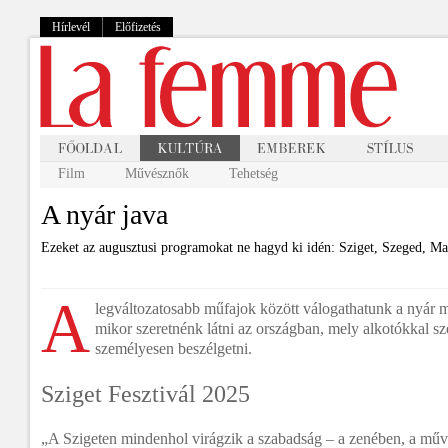
Hírlevél
Előfizetés
Film
Művésznők
Tehetség
A nyár java
Ezeket az augusztusi programokat ne hagyd ki idén: Sziget, Szeged, M
A
legváltozatosabb műfajok között válogathatunk a nyár má
mikor szeretnénk látni az országban, mely alkotókkal sz
személyesen beszélgetni.
Sziget Fesztivál 2025
„A Szigeten mindenhol virágzik a szabadság – a zenében, a mű