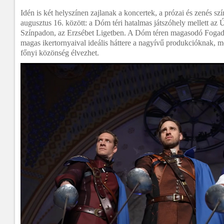
Idén is két helyszínen zajlanak a koncertek, a prózai és zenés sz
augusztus 16. között: a Dóm téri hatalmas játszóhely mellett az 
Színpadon, az Erzsébet Ligetben. A Dóm téren magasodó Foga
magas ikertornyaival ideális háttere a nagyívű produkcióknak, m
főnyi közönség élvezhet.