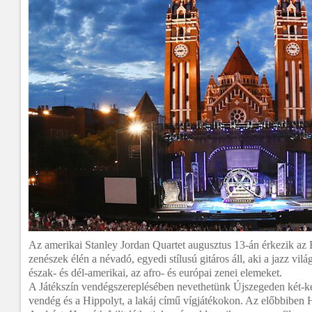
Az amerikai Stanley Jordan Quartet augusztus 13-án érkezik az E
zenészek élén a névadó, egyedi stílusú gitáros áll, aki a jazz vilá
észak- és dél-amerikai, az afro- és európai zenei elemeket.
A Játékszín vendégszereplésében nevethetünk Újszegeden két-ké
vendég és a Hippolyt, a lakáj című vígjátékokon. Az előbbiben 