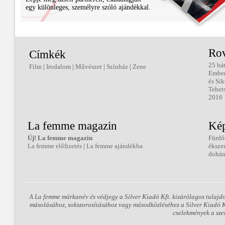
egy különleges, személyre szóló ajándékkal.
Ro
Címkék
25 bá
Film
|
Irodalom
|
Művészet
|
Színház
|
Zene
Embe
és Sik
Tehet
2016
La femme magazin
Kép
Új! La femme magazin
Fürdő
La femme előfizetés
|
La femme ajándékba
éksze
dohán
A La femme márkanév és védjegy a Silver Kiadó Kft. kizárólagos tulajd
másolásához, sokszorosításához vagy másodközléséhez a Silver Kiadó Kft
cselekmények a sze