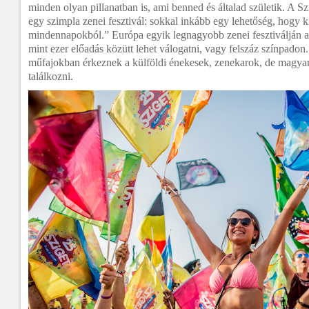
minden olyan pillanatban is, ami benned és általad születik. A S
egy szimpla zenei fesztivál: sokkal inkább egy lehetőség, hogy k
mindennapokból.” Európa egyik legnagyobb zenei fesztiválján a
mint ezer előadás közütt lehet válogatni, vagy felszáz színpadon
műfajokban érkeznek a külföldi énekesek, zenekarok, de magyar 
találkozni.