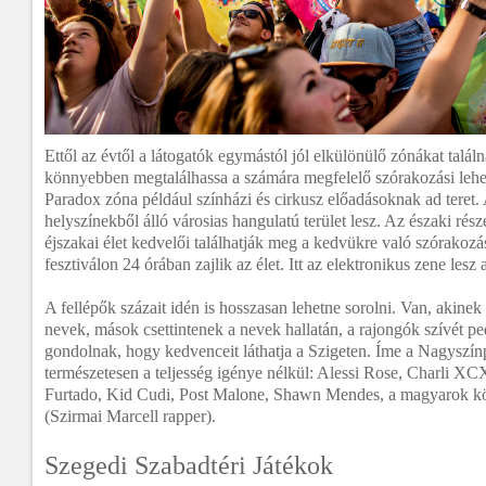
Ettől az évtől a látogatók egymástól jól elkülönülő zónákat tal
könnyebben megtalálhassa a számára megfelelő szórakozási lehe
Paradox zóna például színházi és cirkusz előadásoknak ad teret
helyszínekből álló városias hangulatú terület lesz. Az északi rész
éjszakai élet kedvelői találhatják meg a kedvükre való szórakozás
fesztiválon 24 órában zajlik az élet. Itt az elektronikus zene lesz 
A fellépők százait idén is hosszasan lehetne sorolni. Van, akin
nevek, mások csettintenek a nevek hallatán, a rajongók szívét p
gondolnak, hogy kedvenceit láthatja a Szigeten. Íme a Nagyszín
természetesen a teljesség igénye nélkül: Alessi Rose, Charli X
Furtado, Kid Cudi, Post Malone, Shawn Mendes, a magyarok kö
(Szirmai Marcell rapper).
Szegedi Szabadtéri Játékok