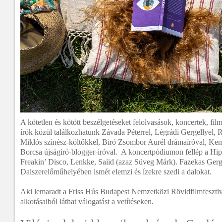
A kötetlen és kötött beszélgetéseket felolvasások, koncertek, fil
írók közül találkozhatunk Závada Péterrel, Légrádi Gergellyel, 
Miklós színész-költőkkel, Biró Zsombor Aurél drámaíróval, Kemé
Borcsa újságíró-blogger-íróval. A koncertpódiumon fellép a Hip
Freakin’ Disco, Lenkke, Saiid (azaz Süveg Márk). Fazekas Gerg
Dalszerelőműhelyében ismét elemzi és ízekre szedi a dalokat.
Aki lemaradt a Friss Hús Budapest Nemzetközi Rövidfilmfesztiv
alkotásaiból láthat válogatást a vetítéseken.