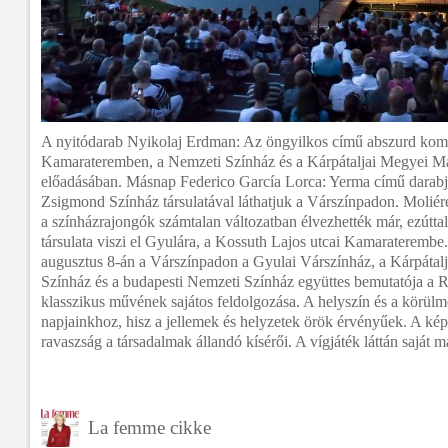
A nyitódarab Nyikolaj Erdman: Az öngyilkos című abszurd komé
Kamarateremben, a Nemzeti Színház és a Kárpátaljai Megyei M
előadásában. Másnap Federico García Lorca: Yerma című darabj
Zsigmond Színház társulatával láthatjuk a Várszínpadon. Moliér
a színházrajongók számtalan változatban élvezhették már, ezútta
társulata viszi el Gyulára, a Kossuth Lajos utcai Kamaraterembe
augusztus 8-án a Várszínpadon a Gyulai Várszínház, a Kárpáta
Színház és a budapesti Nemzeti Színház együttes bemutatója a 
klasszikus művének sajátos feldolgozása. A helyszín és a körül
napjainkhoz, hisz a jellemek és helyzetek örök érvényűek. A kép
ravaszság a társadalmak állandó kísérői. A vígjáték láttán saját
La femme cikke