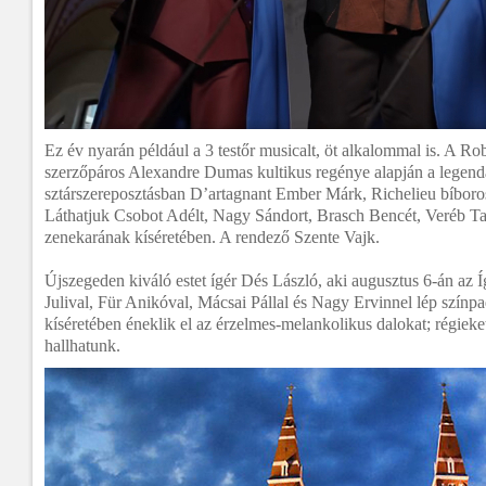
Ez év nyarán például a 3 testőr musicalt, öt alkalommal is. A R
szerzőpáros Alexandre Dumas kultikus regénye alapján a legendás
sztárszereposztásban D’artagnant Ember Márk, Richelieu bíborost
Láthatjuk Csobot Adélt, Nagy Sándort, Brasch Bencét, Veréb Ta
zenekarának kíséretében. A rendező Szente Vajk.
Újszegeden kiváló estet ígér Dés László, aki augusztus 6-án az 
Julival, Für Anikóval, Mácsai Pállal és Nagy Ervinnel lép színpa
kíséretében éneklik el az érzelmes-melankolikus dalokat; régieke
hallhatunk.