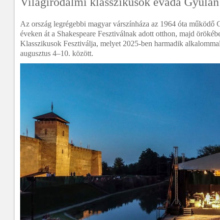
Világirodalmi klasszikusok évada Gyulán
Az ország legrégebbi magyar várszínháza az 1964 óta működő 
éveken át a Shakespeare Fesztiválnak adott otthon, majd örökébe
Klasszikusok Fesztiválja, melyet 2025-ben harmadik alkalomma
augusztus 4–10. között.