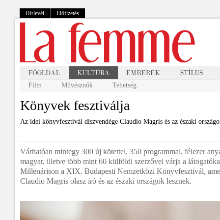
Hírlevél
Előfizetés
Film
Művésznők
Tehetség
Könyvek fesztiválja
Az idei könyvfesztivál díszvendége Claudio Magris és az északi országo
Várhatóan mintegy 300 új kötettel, 350 programmal, félezer anya
magyar, illetve több mint 60 külföldi szerzővel várja a látogatókat
Millenárison a XIX. Budapesti Nemzetközi Könyvfesztivál, ame
Claudio Magris olasz író és az északi országok lesznek.