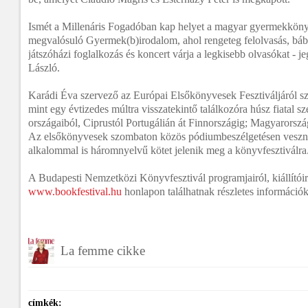
Ismét a Millenáris Fogadóban kap helyet a magyar gyermekkön
megvalósuló Gyermek(b)irodalom, ahol rengeteg felolvasás, bá
játszóházi foglalkozás és koncert várja a legkisebb olvasókat - j
László.
Karádi Éva szervező az Európai Elsőkönyvesek Fesztiváljáról s
mint egy évtizedes múltra visszatekintő találkozóra húsz fiatal s
országaiból, Ciprustól Portugálián át Finnországig; Magyarorszá
Az elsőkönyvesek szombaton közös pódiumbeszélgetésen veszne
alkalommal is háromnyelvű kötet jelenik meg a könyvfesztiválra
A Budapesti Nemzetközi Könyvfesztivál programjairól, kiállítóir
www.bookfestival.hu
honlapon találhatnak részletes információ
La femme cikke
címkék: