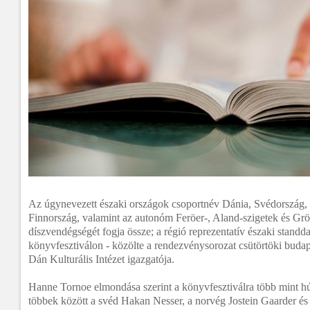
Az úgynevezett északi országok csoportnév Dánia, Svédország, 
Finnország, valamint az autonóm Feröer-, Aland-szigetek és Gr
díszvendégségét fogja össze; a régió reprezentatív északi standd
könyvfesztiválon - közölte a rendezvénysorozat csütörtöki budape
Dán Kulturális Intézet igazgatója.
Hanne Tornoe elmondása szerint a könyvfesztiválra több mint hú
többek között a svéd Hakan Nesser, a norvég Jostein Gaarder é