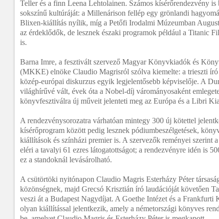
Teller és a finn Leena Lehtolainen. Számos kísérőrendezvény is 
sokszínű kultúráját: a Millenárison fellép egy grönlandi hagyom
Blixen-kiállítás nyílik, míg a Petőfi Irodalmi Múzeumban August 
az érdeklődők, de lesznek északi programok például a Titanic F
is.
Barna Imre, a fesztivált szervező Magyar Könyvkiadók és Köny
(MKKE) elnöke Claudio Magrisról szólva kiemelte: a trieszti ír
közép-európai diskurzus egyik legjelentősebb képviselője. A D
világhírűvé vált, évek óta a Nobel-díj várományosaként emlegete
könyvfesztiválra új műveit jelenteti meg az Európa és a Libri Kiad
A rendezvénysorozatra várhatóan mintegy 300 új kötettel jelentk
kísérőprogram között pedig lesznek pódiumbeszélgetések, köny
kiállítások és színházi premier is. A szervezők reményei szerint 
eléri a tavalyi 61 ezres látogatottságot; a rendezvényre idén is 500 
ez a standoknál levásárolható.
A csütörtöki nyitónapon Claudio Magris Esterházy Péter társasá
közönségnek, majd Grecsó Krisztián író laudációját követően Tar
veszi át a Budapest Nagydíjat. A Goethe Intézet és a Frankfurt
olyan kiállítással jelentkezik, amely a németországi könyves re
be, amelyet Claudio Magris és Esterházy Péter is megkapott.