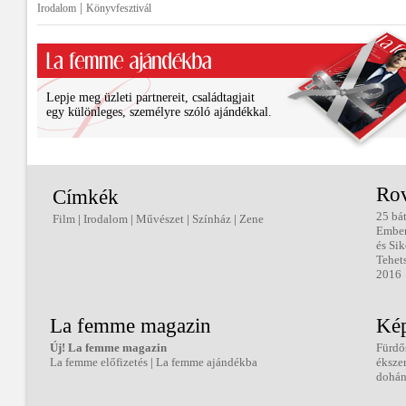
|
Irodalom
Könyvfesztivál
Lepje meg üzleti partnereit, családtagjait
egy különleges, személyre szóló ajándékkal.
Ro
Címkék
25 bá
Film
|
Irodalom
|
Művészet
|
Színház
|
Zene
Embe
és Sik
Tehet
2016
La femme magazin
Kép
Új! La femme magazin
Fürdő
La femme előfizetés
|
La femme ajándékba
éksze
dohán