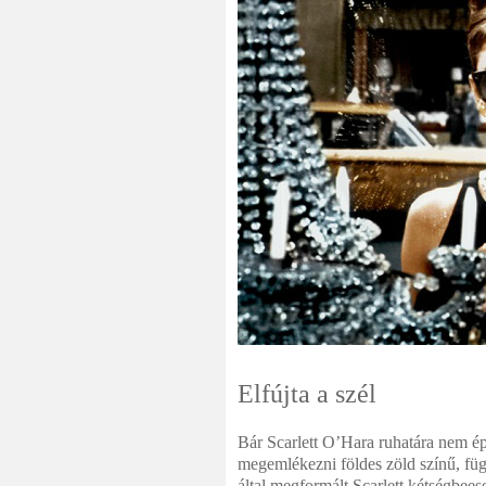
Elfújta a szél
Bár Scarlett O’Hara ruhatára nem é
megemlékezni földes zöld színű, függ
által megformált Scarlett kétségbees