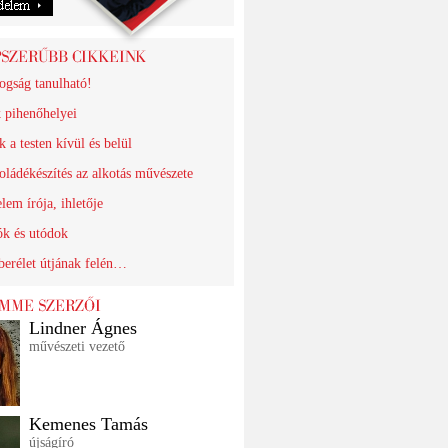
ogság tanulható!
k pihenőhelyei
 a testen kívül és belül
oládékészítés az alkotás művészete
lem írója, ihletője
ók és utódok
erélet útjának felén…
Lindner Ágnes
művészeti vezető
Kemenes Tamás
újságíró