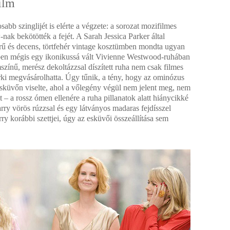
ilm
osabb szinglijét is elérte a végzete: a sorozat mozifilmes
ak bekötötték a fejét. A Sarah Jessica Parker által
ű és decens, törtfehér vintage kosztümben mondta ugyan
elében mégis egy ikonikussá vált Vivienne Westwood-ruhában
zínű, merész dekoltázzsal díszített ruha nem csak filmes
árki megvásárolhatta. Úgy tűnik, a tény, hogy az ominózus
sküvőn viselte, ahol a vőlegény végül nem jelent meg, nem
– a rossz ómen ellenére a ruha pillanatok alatt hiánycikké
rry vörös rúzzsal és egy látványos madaras fejdísszel
y korábbi szettjei, úgy az esküvői összeállítása sem