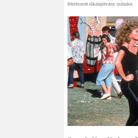
létrehozott rákalapítvány számára.