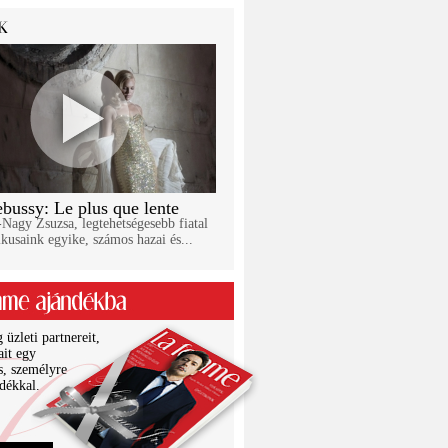
bussy: Le plus que lente
Nagy Zsuzsa, legtehetségesebb fiatal
kusaink egyike, számos hazai és...
üzleti partnereit,
ait egy
s, személyre
ndékkal.