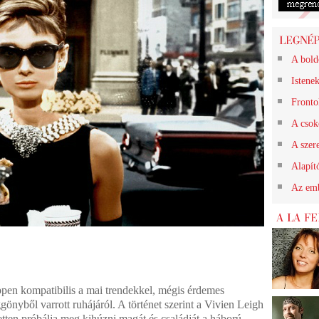
A bold
Istene
Frontok
A csok
A szere
Alapít
Az emb
ppen kompatibilis a mai trendekkel, mégis érdemes
önyből varrott ruhájáról. A történet szerint a Vivien Leigh
etten próbálja meg kihúzni magát és családját a háború