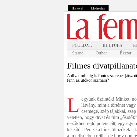
Hírlevél
Előfizetés
Strand
Otthon
Ékszer
Filmes divatpillana
A divat mindig is fontos szerepet játszo
fenn az utókor számára?
L
együnk őszinték! Minket, nők
látvány, mint a történet vag
csemege, szép tájakkal, szép
véletlen, hogy divat és film „ősidők” 
nézőkben rejlő potenciált, egy-egy öss
készítői. Persze a híres öltözékek s
a trendiségben rejlik, de hogy pon