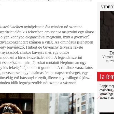
.
uxuskivitelben
nyitójelenete óta minden nő szeretne
szerüzlet előtt kis feketében croissant-t majszolni egy álmos
t olyan könnyed eleganciával megtenni, mint a gyönyörű
 divatikonként tart számon a világ. Az ominózus jelenetben
ő egy lenyűgöző, Hubert de Givenchy tervezte fekete
vornyázásból, amikor kávéjával és egy omlós
De
Vámosi-
odozni a híres ékszerüzlet előtt. A legenda szerint
muzsi
 és elkészített ruha túl sokat mutatott Hepburn amúgy
kis feketéjét újra kellett gondolni. A ruhához varázslatos
zők, nevezetesen egy hatalmas fekete napszemüveget, egy
yékig érő bársonykesztyűt, illetve egy csillogó fejdíszt.
s minden idők legnépszerűbb női szettje a vásznon.
Lepje meg 
családtagj
különlege
szóló ajá