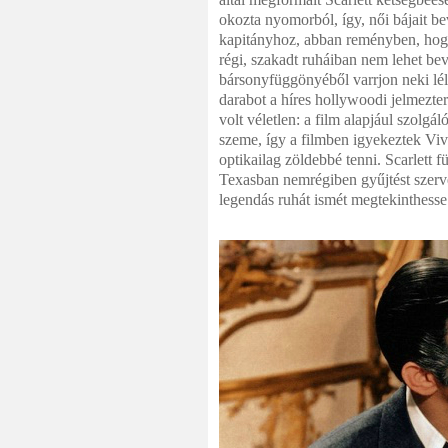
okozta nyomorból, így, női bájait b
kapitányhoz, abban reményben, hogy
régi, szakadt ruháiban nem lehet be
bársonyfüggönyéből varrjon neki léle
darabot a híres hollywoodi jelmezte
volt véletlen: a film alapjául szolg
szeme, így a filmben igyekeztek Vi
optikailag zöldebbé tenni. Scarlett 
Texasban nemrégiben gyűjtést szerve
legendás ruhát ismét megtekinthess