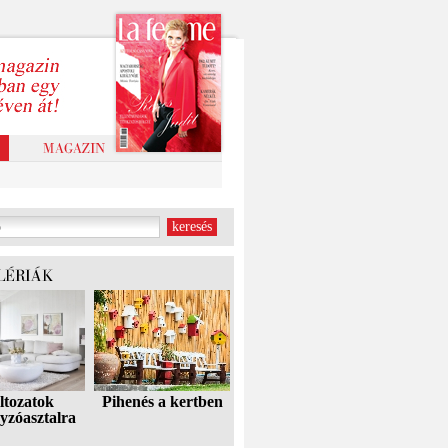
ltozatok
Pihenés a kertben
yzóasztalra