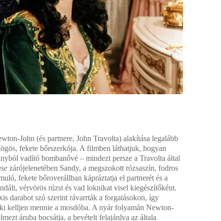
ton-John (és partnere, John Travolta) alakítása legalább
ögös, fekete bőrszerkója. A filmben láthatjuk, hogyan
lányból vadító bombanővé – mindezt persze a Travolta által
ase
zárójelenetében Sandy, a megszokott rózsaszín, fodros
imuló, fekete bőroverállban kápráztatja el partnerét és a
ált, vérvörös rúzst és vad loknikat visel kiegészítőként.
is darabot szó szerint rávarrták a forgatásokon, így
y ki kelljen mennie a mosdóba. A nyár folyamán Newton-
lmezt áruba bocsátja, a bevételt felajánlva az általa