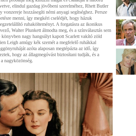
evetve, elindul gazdag jövőbeni szerelméhez, Rhett Butler
 vonzereje hozzásegíti némi anyagi segítséghez. Persze
vetésre menni, így megkéri cselédjét, hogy házuk
gzetelállító ruhakölteményt. A forgatásra az ikonikus
rvező, Walter Plunkett álmodta meg, és a színválasztás sem
áló könyvben nagy hangsúlyt kapott Scarlett vakító zöld
vien Leigh amúgy kék szemét a megfelelő ruhákkal
függönyruháját azóta alaposan megtépázta az idő, így
ztek, hogy az állagmegóvást biztosítani tudják, és a
e a nagyközönség.