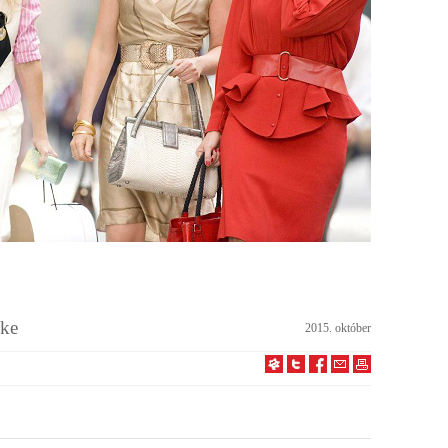
kke
2015. október