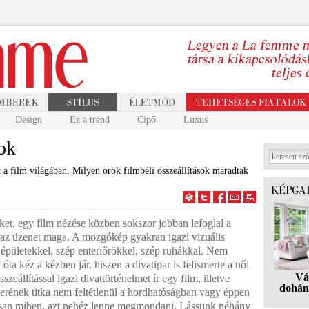
Design
Ez a trend
Cipő
Luxus
tok
tt a film világában. Milyen örök filmbéli összeállítások maradtak
et, egy film nézése közben sokszor jobban lefoglal a
y az üzenet maga. A mozgókép gyakran igazi vizuális
 épületekkel, szép enteriőrökkel, szép ruhákkal. Nem
óta kéz a kézben jár, hiszen a divatipar is felismerte a női
Vá
zeállítással igazi divattörténelmet ír egy film, illetve
dohán
ikerének titka nem feltétlenül a hordhatóságban vagy éppen
tosan miben, azt nehéz lenne megmondani. Lássunk néhány