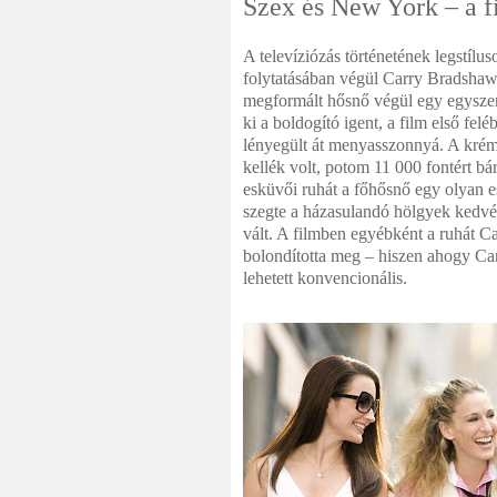
Szex és New York – a f
A televíziózás történetének legstílus
folytatásában végül Carry Bradshaw-n
megformált hősnő végül egy egyszer
ki a boldogító igent, a film első f
lényegült át menyasszonnyá. A kréms
kellék volt, potom 11 000 fontért b
esküvői ruhát a főhősnő egy olyan e
szegte a házasulandó hölgyek kedvét 
vált. A filmben egyébként a ruhát Ca
bolondította meg – hiszen ahogy Carr
lehetett konvencionális.