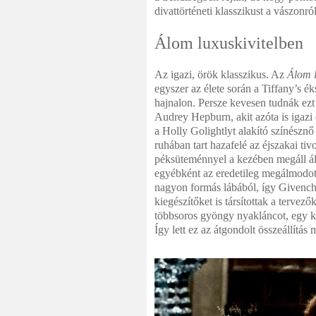
divattörténeti klasszikust a vászonról
Álom luxuskivitelben
Az igazi, örök klasszikus. Az
Álom l
egyszer az élete során a Tiffany’s ék
hajnalon. Persze kevesen tudnák ez
Audrey Hepburn, akit azóta is igazi
a Holly Golightlyt alakító színészn
ruhában tart hazafelé az éjszakai ti
péksüteménnyel a kezében megáll álm
egyébként az eredetileg megálmodott
nagyon formás lábából, így Givenchy 
kiegészítőket is társítottak a terve
többsoros gyöngy nyakláncot, egy kön
Így lett ez az átgondolt összeállítá