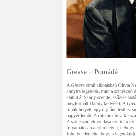
Grease – Pomádé
A
Grease
című alkotásban Olivia New
annyira legendás, mint a színésznő d
alakul át Sandy szende, szűzies kis
megformált Danny kedvéért. A
Gre
ruhák helyett, egy őrjítően testhez s
nagyérdeműt. A ruhához tűsarkú szand
A színésznő elmondása szerint a szex
folyamatosan attól rettegett, nehog
John bejelentette, hogy a legendás je