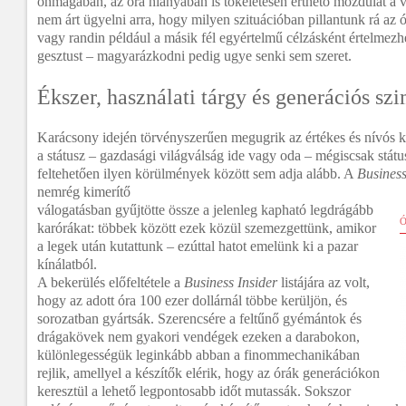
önmagában, az óra hiányában is tökéletesen érthető mozdulat a v
nem árt ügyelni arra, hogy milyen szituációban pillantunk rá az ó
vagy randin például a másik fél egyértelmű célzásként értelmezhe
gesztust – magyarázkodni pedig ugye senki sem szeret.
Ékszer, használati tárgy és generációs s
Karácsony idején törvényszerűen megugrik az értékes és nívós kar
a státusz – gazdasági világválság ide vagy oda – mégiscsak státu
feltehetően ilyen körülmények között sem adja alább. A
Business
nemrég kimerítő
válogatásban gyűjtötte össze a jelenleg kapható legdrágább
karórákat: többek között ezek közül szemezgettünk, amikor
a legek után kutattunk – ezúttal hatot emelünk ki a pazar
kínálatból.
A bekerülés előfeltétele a
Business Insider
listájára az volt,
hogy az adott óra 100 ezer dollárnál többe kerüljön, és
sorozatban gyártsák. Szerencsére a feltűnő gyémántok és
drágakövek nem gyakori vendégek ezeken a darabokon,
különlegességük leginkább abban a finommechanikában
rejlik, amellyel a készítők elérik, hogy az órák generációkon
keresztül a lehető legpontosabb időt mutassák. Sokszor