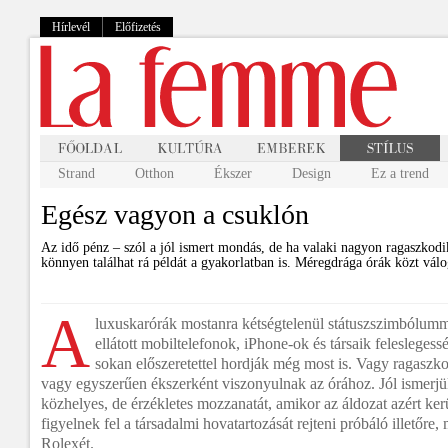
Hírlevél
Előfizetés
Strand
Otthon
Ékszer
Design
Ez a trend
Egész vagyon a csuklón
Az idő pénz – szól a jól ismert mondás, de ha valaki nagyon ragaszkodik
könnyen találhat rá példát a gyakorlatban is. Méregdrága órák közt válo
A
luxuskarórák mostanra kétségtelenül státuszszimbólummá
ellátott mobiltelefonok, iPhone-ok és társaik feleslegessé
sokan előszeretettel hordják még most is. Vagy ragas
vagy egyszerűen ékszerként viszonyulnak az órához. Jól ismerjü
közhelyes, de érzékletes mozzanatát, amikor az áldozat azért ker
figyelnek fel a társadalmi hovatartozását rejteni próbáló illetőre, 
Rolexét.