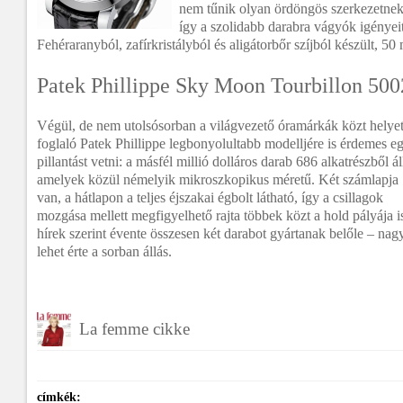
nem tűnik olyan ördöngös szerkezetnek, 
így a szolidabb darabra vágyók igényeit
Fehéraranyból, zafírkristályból és aligátorbőr szíjból készült, 50
Patek Phillippe Sky Moon Tourbillon 50
Végül, de nem utolsósorban a világvezető óramárkák közt helye
foglaló Patek Phillippe legbonyolultabb modelljére is érdemes e
pillantást vetni: a másfél millió dolláros darab 686 alkatrészből ál
amelyek közül némelyik mikroszkopikus méretű. Két számlapja
van, a hátlapon a teljes éjszakai égbolt látható, így a csillagok
mozgása mellett megfigyelhető rajta többek közt a hold pályája i
hírek szerint évente összesen két darabot gyártanak belőle – nag
lehet érte a sorban állás.
La femme cikke
címkék: