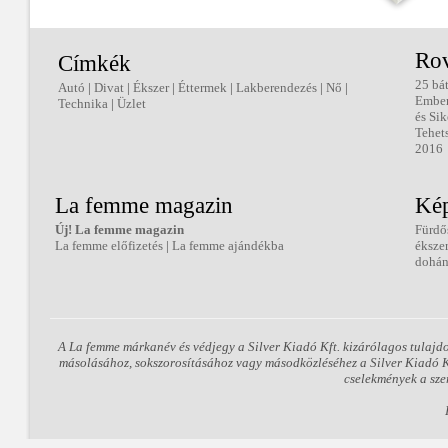
Ro
Címkék
25 bá
Autó
|
Divat
|
Ékszer
|
Éttermek
|
Lakberendezés
|
Nő
|
Embe
Technika
|
Üzlet
és Sik
Tehet
2016
La femme magazin
Kép
Új! La femme magazin
Fürdő
La femme előfizetés
|
La femme ajándékba
éksze
dohán
A La femme márkanév és védjegy a Silver Kiadó Kft. kizárólagos tulajd
másolásához, sokszorosításához vagy másodközléséhez a Silver Kiadó Kft
cselekmények a sze