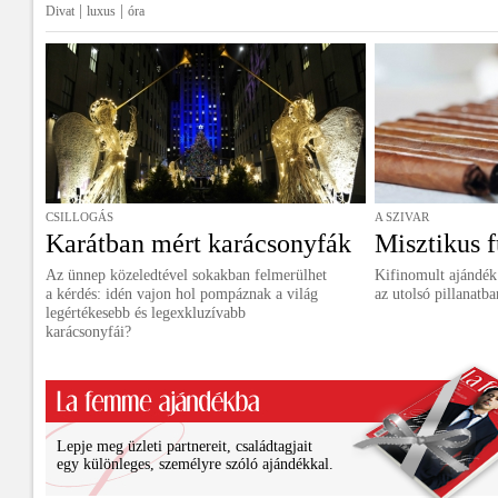
|
|
Divat
luxus
óra
CSILLOGÁS
A SZIVAR
Karátban mért karácsonyfák
Misztikus f
Az ünnep közeledtével sokakban felmerülhet
Kifinomult ajándék
a kérdés: idén vajon hol pompáznak a világ
az utolsó pillanatba
legértékesebb és legexkluzívabb
karácsonyfái?
Lepje meg üzleti partnereit, családtagjait
egy különleges, személyre szóló ajándékkal.