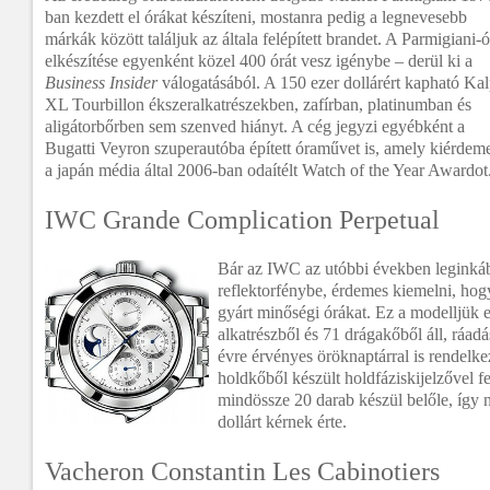
ban kezdett el órákat készíteni, mostanra pedig a legnevesebb
márkák között találjuk az általa felépített brandet. A Parmigiani-
elkészítése egyenként közel 400 órát vesz igénybe – derül ki a
Business Insider
válogatásából. A 150 ezer dollárért kapható Ka
XL Tourbillon ékszeralkatrészekben, zafírban, platinumban és
aligátorbőrben sem szenved hiányt. A cég jegyzi egyébként a
Bugatti Veyron szuperautóba épített óraművet is, amely kiérdeme
a japán média által 2006-ban odaítélt Watch of the Year Awardot
IWC Grande Complication Perpetual
Bár az IWC az utóbbi években leginká
reflektorfénybe, érdemes kiemelni, hog
gyárt minőségi órákat. Ez a modelljük
alkatrészből és 71 drágakőből áll, ráad
évre érvényes öröknaptárral is rendelke
holdkőből készült holdfáziskijelzővel f
mindössze 20 darab készül belőle, így 
dollárt kérnek érte.
Vacheron Constantin Les Cabinotiers