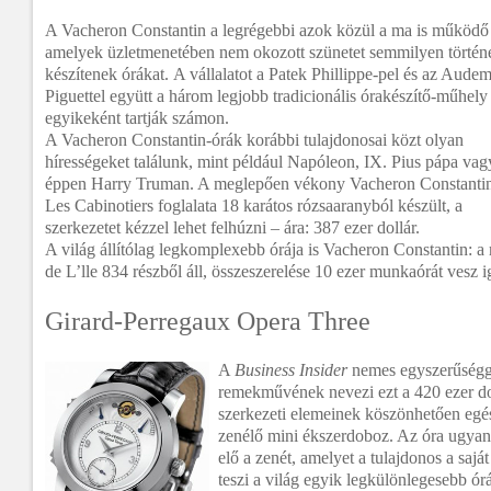
A Vacheron Constantin a legrégebbi azok közül a ma is működő
amelyek üzletmenetében nem okozott szünetet semmilyen történ
készítenek órákat.
A vállalatot a Patek Phillippe-pel és az Aude
Piguettel együtt a három legjobb tradicionális órakészítő-műhely
egyikeként tartják számon.
A Vacheron Constantin-órák korábbi tulajdonosai közt olyan
hírességeket találunk, mint például Napóleon, IX. Pius pápa vag
éppen Harry Truman. A meglepően vékony Vacheron Constanti
Les Cabinotiers foglalata 18 karátos rózsaaranyból készült, a
szerkezetet kézzel lehet felhúzni – ára: 387 ezer dollár.
A világ állítólag legkomplexebb órája is Vacheron Constantin: a 
de L’lle 834 részből áll, összeszerelése 10 ezer munkaórát vesz 
Girard-Perregaux Opera Three
A
Business Insider
nemes egyszerűségg
remekművének nevezi ezt a 420 ezer do
szerkezeti elemeinek köszönhetően egé
zenélő mini ékszerdoboz. Az óra ugyan
elő a zenét, amelyet a tulajdonos a saját 
teszi a világ egyik legkülönlegesebb ór