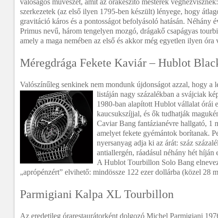
valóságos művészet, amit az órakészítő mesterek véghezvisznek: 
szerkezetek (az első ilyen 1795-ben készült) lényege, hogy átlag
gravitáció káros és a pontosságot befolyásoló hatásán. Néhány 
Primus nevű, három tengelyen mozgó, drágakő csapágyas tourbill
amely a maga nemében az első és akkor még egyetlen ilyen óra v
Méregdrága Fekete Kaviár – Hublot Blac
Valószínűleg senkinek nem mondunk újdonságot azzal, hogy a l
listáján nagy százalékban a svájciak ké
1980-ban alapított Hublot vállalat órái 
kaucsukszíjjal, és ők tudhatják maguké
Caviar Bang fantázianévre hallgató, 1 mi
amelyet fekete gyémántok borítanak. Pe
nyersanyag adja ki az árát: száz százal
antiallergén, ráadásul néhány hét híján 
A Hublot Tourbillon Solo Bang elneve
„aprópénzért” elvihető: mindössze 122 ezer dollárba (közel 28 mil
Parmigiani Kalpa XL Tourbillon
Az eredetileg órarestaurátorként dolgozó Michel Parmigiani 197