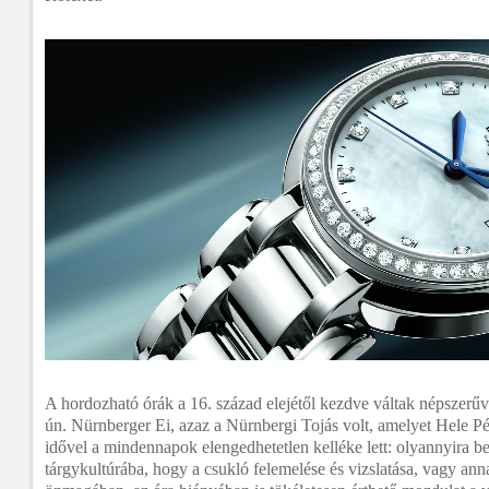
A hordozható órák a 16. század elejétől kezdve váltak népszerűvé
ún. Nürnberger Ei, azaz a Nürnbergi Tojás volt, amelyet Hele Pé
idővel a mindennapok elengedhetetlen kelléke lett: olyannyira b
tárgykultúrába, hogy a csukló felemelése és vizslatása, vagy ann