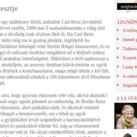
esztje
egy találékony férfiú, tudniillik Carl Benz jóvoltából
évvel ezelőtt, 1886-ban ő szabadalmaztatta a világ első
A boldo
 a dicsőség csak részben illeti őt. Ha Carl Benz
Istenek 
 talán még ma is gyalog járnánk, legföljebb ha
elátóan feleségül vette Bertha Ringer kisasszonyt, és ez
Tudatos
gyi és műszaki érzékkel megáldott nő a férjénél sokkal
Frontok 
lő praktikus lehetőségeket. Miközben a férfi naphosszat a
 modelljein, az asszony titokban kikölcsönözte az egyik
Lenny K
 férjének a konyhaasztalon, maga mögé ültette a két fiát,
A csokol
i otthonukból elindult a 106 kilométerre lévő Pforzheim
át.
Alapító
t arra, hogy gyorsan eljussunk vele oda, ahová akarunk?
azás nagy ugrást jelentett az emberiség, de Bertha Benz
álasztania, ahol patikákat talált, és alkoholt vehetett
ugult a benzinvezeték, ezt a hibát az egyik
l, a gyújtókábel levált szigetelését a harisnyakötőjével
takból és patakokból töltötte fel, míg az elszenesedett
kovácsot vett rá. Ha olyan emelkedőhöz értek, amelyre a