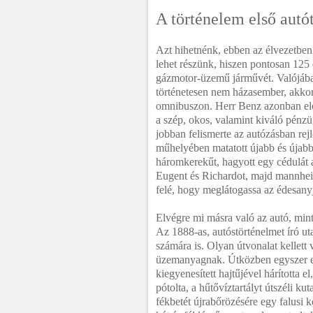
A történelem első autót
Azt hihetnénk, ebben az élvezetben 
lehet részünk, hiszen pontosan 125 
gázmotor-üzemű járművét. Valójában
történetesen nem házasember, akkor
omnibuszon. Herr Benz azonban előr
a szép, okos, valamint kiváló pénzü
jobban felismerte az autózásban rej
műhelyében matatott újabb és újabb
háromkerekűt, hagyott egy cédulát a
Eugent és Richardot, majd mannheim
felé, hogy meglátogassa az édesanyj
Elvégre mi másra való az autó, min
Az 1888-as, autóstörténelmet író ut
számára is. Olyan útvonalat kellett v
üzemanyagnak. Útközben egyszer eld
kiegyenesített hajtűjével hárította e
pótolta, a hűtővíztartályt útszéli ku
fékbetét újrabőrözésére egy falusi 