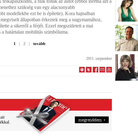
k felkapaszkodni, a fiúk tolták az autót (ebből Bertha azt a
ymenethez szükség van egy alacsonyabb
bbi modellekbe ezt be is építette). Kora hajnalban
n megviselt állapotban érkeztek meg a nagymamához,
ette a sikerről a férjét. Ezzel megszületett a mai
s a határtalan mobilitás szimbóluma.
1
|
2
|
tovább
2011. szeptember
ait
ékkal.