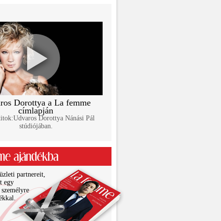
ros Dorottya a La femme
címlapján
itok:Udvaros Dorottya Nánási Pál
stúdiójában.
zleti partnereit,
it egy
 személyre
ékkal.