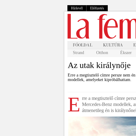
Hírlevél
Előfizetés
Strand
Otthon
Ékszer
Az utak királynője
Erre a megtisztelő címre persze nem é
modellek, amelyeket kipróbálhattam.
E
rre a megtisztelő címre per
Mercedes-Benz modellek, am
átmenetileg én is királynő