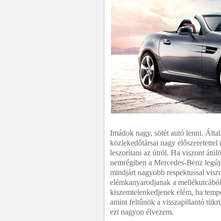
Imádok nagy, sötét autó lenni. Álta
közlekedőtársai nagy előszeretett
leszorítani az útról. Ha viszont átü
nemrégiben a Mercedes-Benz legúja
mindjárt nagyobb respektussal vis
elémkanyarodjanak a mellékutcából,
kiszemtelenkedjenek elém, ha temp
amint feltűnök a visszapillantó tükr
ezt nagyon élvezem.