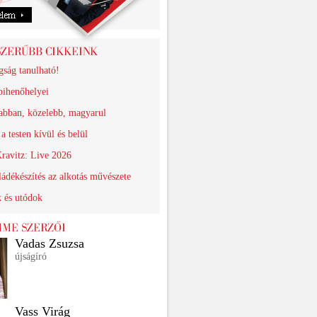
gság tanulható!
pihenőhelyei
abban, közelebb, magyarul
a testen kívül és belül
ravitz: Live 2026
ádékészítés az alkotás művészete
k és utódok
Vadas Zsuzsa
újságíró
Vass Virág