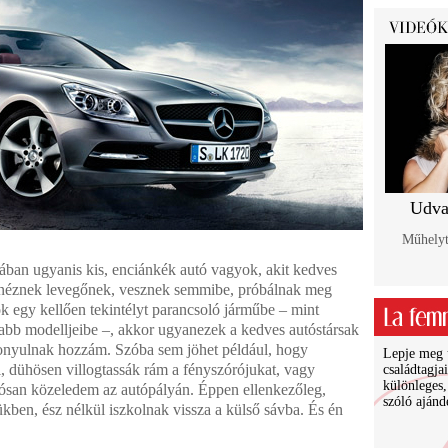
Udva
Műhelyt
lában ugyanis kis, enciánkék autó vagyok, akit kedves
el néznek levegőnek, vesznek semmibe, próbálnak meg
lök egy kellően tekintélyt parancsoló járműbe – mint
bb modelljeibe –, akkor ugyanezek a kedves autóstársak
zonyulnak hozzám. Szóba sem jöhet például, hogy
Lepje meg ü
 dühösen villogtassák rám a fényszórójukat, vagy
családtagja
különleges,
ósan közeledem az autópályán. Éppen ellenkezőleg,
szóló ajánd
ükben, ész nélkül iszkolnak vissza a külső sávba. És én