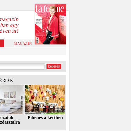
tozatok
Pihenés a kertben
zóasztalra