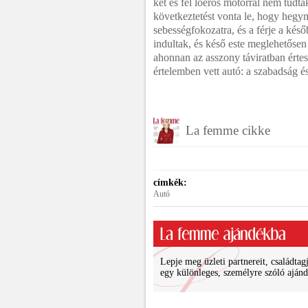
két és fél lóerős motorral nem tudta
következtetést vonta le, hogy heg
sebességfokozatra, és a férje a késő
indultak, és késő este meglehetőse
ahonnan az asszony táviratban értesít
értelemben vett autó: a szabadság é
La femme cikke
címkék:
Autó
Lepje meg üzleti partnereit, családtagj
egy különleges, személyre szóló ajánd