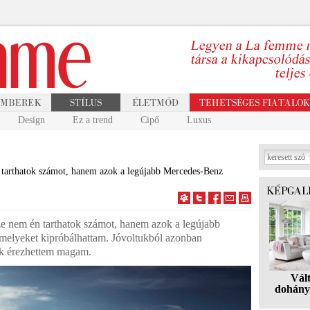
Design
Ez a trend
Cipő
Luxus
n tarthatok számot, hanem azok a legújabb Mercedes-Benz
sze nem én tarthatok számot, hanem azok a legújabb
elyeket kipróbálhattam. Jóvoltukból azonban
nek érezhettem magam.
Vál
dohány