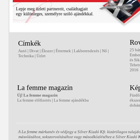
Lepje meg üzleti partnereit, családtagjait
egy különleges, személyre szóló ajándékkal.
Ro
Címkék
25 bá
Autó
|
Divat
|
Ékszer
|
Éttermek
|
Lakberendezés
|
Nő
|
Embe
Technika
|
Üzlet
és Sik
Tehet
2016
La femme magazin
Kép
Új! La femme magazin
Fürdő
La femme előfizetés
|
La femme ajándékba
éksze
dohán
A La femme márkanév és védjegy a Silver Kiadó Kft. kizárólagos tulajd
másolásához, sokszorosításához vagy másodközléséhez a Silver Kiadó Kft