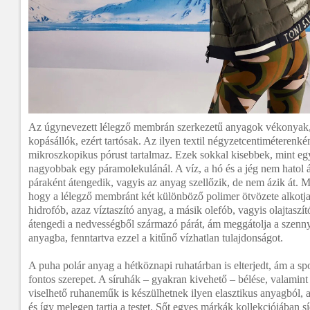
Az úgynevezett lélegző membrán szerkezetű anyagok vékonyak
kopásállók, ezért tartósak. Az ilyen textil négyzetcentiméterenké
mikroszkopikus pórust tartalmaz. Ezek sokkal kisebbek, mint egy
nagyobbak egy páramolekulánál. A víz, a hó és a jég nem hatol át
páraként átengedik, vagyis az anyag szellőzik, de nem ázik át.
hogy a lélegző membránt két különböző polimer ötvözete alkotja
hidrofób, azaz víztaszító anyag, a másik olefób, vagyis olajtaszí
átengedi a nedvességből származó párát, ám meggátolja a szenn
anyagba, fenntartva ezzel a kitűnő vízhatlan tulajdonságot.
A puha polár anyag a hétköznapi ruhatárban is elterjedt, ám a sp
fontos szerepet. A síruhák – gyakran kivehető – bélése, valamint 
viselhető ruhaneműk is készülhetnek ilyen elasztikus anyagból, 
és így melegen tartja a testet. Sőt egyes márkák kollekciójában s