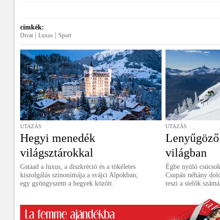
címkék:
|
|
Divat
Luxus
Sport
UTAZÁS
UTAZÁS
Hegyi menedék
Lenyűgöző 
világsztárokkal
világban
Gstaad a luxus, a diszkréció és a tökéletes
Égbe nyúló csúcsok,
kiszolgálás szinonimája a svájci Alpokban;
Csupán néhány dolog
egy gyöngyszem a hegyek között.
teszi a síelők számá