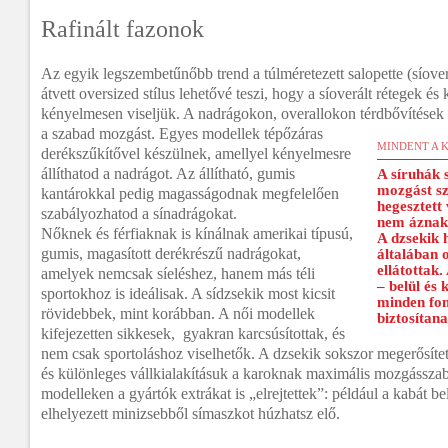
Rafinált fazonok
Az egyik legszembetűnőbb trend a túlméretezett salopette (síover
átvett oversized stílus lehetővé teszi, hogy a síoverált rétegek és 
kényelmesen viseljük. A nadrágokon, overallokon térdbővítések é
a szabad mozgást. Egyes modellek tépőzáras
MINDENT A 
derékszűkítővel készülnek, amellyel kényelmesre
állíthatod a nadrágot. Az állítható, gumis
A síruhák 
mozgást sz
kantárokkal pedig magasságodnak megfelelően
hegesztett
szabályozhatod a sínadrágokat.
nem áznak
Nőknek és férfiaknak is kínálnak amerikai típusú,
A dzsekik 
gumis, magasított derékrészű nadrágokat,
általában o
ellátottak
amelyek nemcsak síeléshez, hanem más téli
– belül és 
sportokhoz is ideálisak. A sídzsekik most kicsit
minden fon
rövidebbek, mint korábban. A női modellek
biztosítan
kifejezetten sikkesek, gyakran karcsúsítottak, és
nem csak sportoláshoz viselhetők. A dzsekik sokszor megerősítet
és különleges vállkialakításuk a karoknak maximális mozgásszab
modelleken a gyártók extrákat is „elrejtettek”: például a kabát b
elhelyezett minizsebből símaszkot húzhatsz elő.