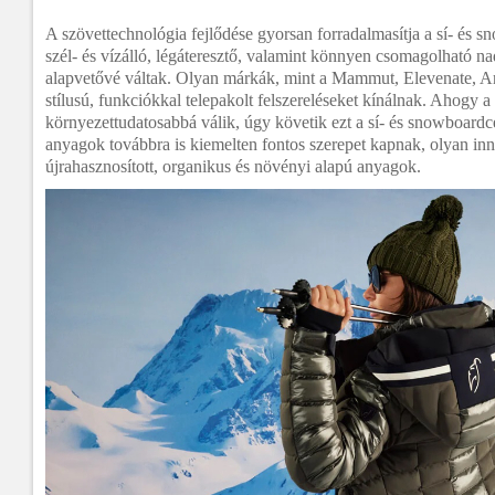
A szövettechnológia fejlődése gyorsan forradalmasítja a sí- és s
szél- és vízálló, légáteresztő, valamint könnyen csomagolható n
alapvetővé váltak. Olyan márkák, mint a Mammut, Elevenate, Ar
stílusú, funkciókkal telepakolt felszereléseket kínálnak. Ahogy a
környezettudatosabbá válik, úgy követik ezt a sí- és snowboardc
anyagok továbbra is kiemelten fontos szerepet kapnak, olyan inn
újrahasznosított, organikus és növényi alapú anyagok.