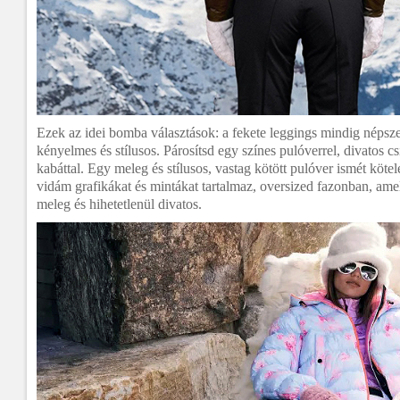
Ezek az idei bomba választások: a fekete leggings mindig népsze
kényelmes és stílusos. Párosítsd egy színes pulóverrel, divatos 
kabáttal. Egy meleg és stílusos, vastag kötött pulóver ismét kötel
vidám grafikákat és mintákat tartalmaz, oversized fazonban, am
meleg és hihetetlenül divatos.