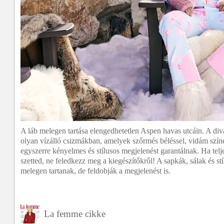
A láb melegen tartása elengedhetetlen Aspen havas utcáin. A diva
olyan vízálló csizmákban, amelyek szőrmés béléssel, vidám színe
egyszerre kényelmes és stílusos megjelenést garantálnak. Ha telje
szetted, ne feledkezz meg a kiegészítőkről! A sapkák, sálak és s
melegen tartanak, de feldobják a megjelenést is.
La femme cikke