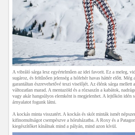
A vibráló sárga lesz egyértelműen az idei favorit. Ez a meleg, vi
sugároz, és feltűnően jelenség a hófehér havas háttér előtt. Még a
garantáltan észrevehetővé teszi viselőjét. Az élénk sárga mellett
változatlan marad. A mentazöld és a rózsaszín a kabátok, nadrágo
vagy akár hangsúlyos elemként is megjelenhet. A lejtőkön idén so
árnyalatot fogunk látni.
A kockás minta visszatért. A kockás és skót minták ismét népsze
kifinomultságot csempészve a hóruházatba. A Roxy és a Patagon
kiegészítőket kínálnak mind a pályán, mind azon kívül.