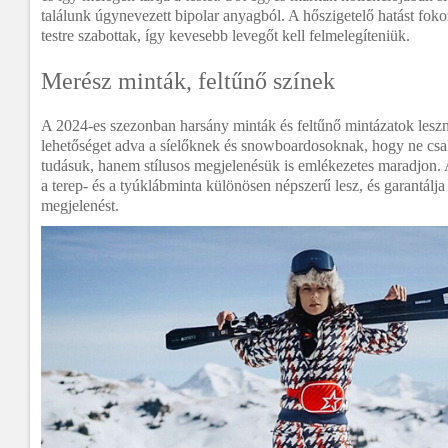
találunk úgynevezett bipolar anyagból. A hőszigetelő hatást fok
testre szabottak, így kevesebb levegőt kell felmelegíteniük.
Merész minták, feltűnő színek
A 2024-es szezonban harsány minták és feltűnő mintázatok lesz
lehetőséget adva a síelőknek és snowboardosoknak, hogy ne csa
tudásuk, hanem stílusos megjelenésük is emlékezetes maradjon. 
a terep- és a tyúklábminta különösen népszerű lesz, és garantálja
megjelenést.