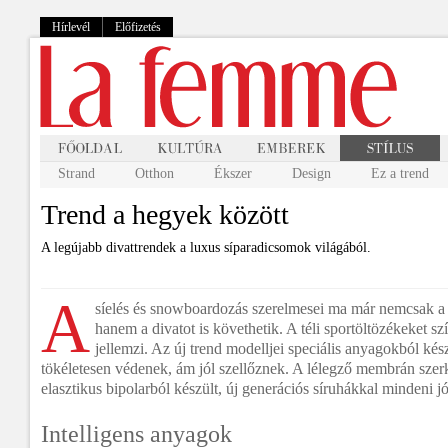
Hírlevél
Előfizetés
Strand
Otthon
Ékszer
Design
Ez a trend
Trend a hegyek között
A legújabb divattrendek a luxus síparadicsomok világából.
A
síelés és snowboardozás szerelmesei ma már nemcsak a 
hanem a divatot is követhetik. A téli sportöltözékeket s
jellemzi. Az új trend modelljei speciális anyagokból kész
tökéletesen védenek, ám jól szellőznek. A lélegző membrán szerk
elasztikus bipolarból készült, új generációs síruhákkal mindeni jól
Intelligens anyagok