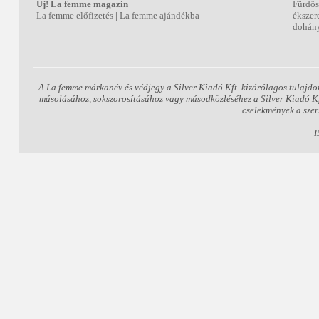
Új! La femme magazin
Fürdős
La femme előfizetés
|
La femme ajándékba
ékszer
dohány
A La femme márkanév és védjegy a Silver Kiadó Kft. kizárólagos tulajdo
másolásához, sokszorosításához vagy másodközléséhez a Silver Kiadó Kft.
cselekmények a szer
I