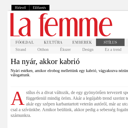
Hírlevél
Előfizetés
Strand
Otthon
Ékszer
Design
Ez a trend
Ha nyár, akkor kabrió
Nyári estéken, amikor elrobog mellettünk egy kabrió, vágyakozva nézün
válogattunk.
A
stílus és a divat változik, de egy gyönyörűen tervezett sp
függetlenül mindig öröm. Akár a legújabb trend szerint t
akár egy szépen karbantartott veterán autóról, már az ut
csal a szívünkbe. Amikor beülünk, akkor pedig a sebesség fogalm
számunkra.