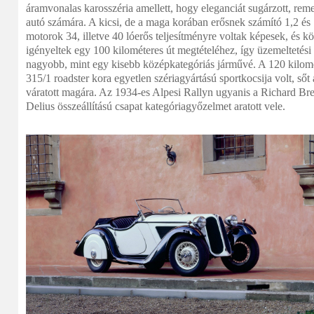
áramvonalas karosszéria amellett, hogy eleganciát sugárzott, remek
autó számára. A kicsi, de a maga korában erősnek számító 1,2 és 1
motorok 34, illetve 40 lóerős teljesítményre voltak képesek, és k
igényeltek egy 100 kilométeres út megtételéhez, így üzemeltetés
nagyobb, mint egy kisebb középkategóriás járművé. A 120 kilom
315/1 roadster kora egyetlen szériagyártású sportkocsija volt, sőt
váratott magára. Az 1934-es Alpesi Rallyn ugyanis a Richard Br
Delius összeállítású csapat kategóriagyőzelmet aratott vele.