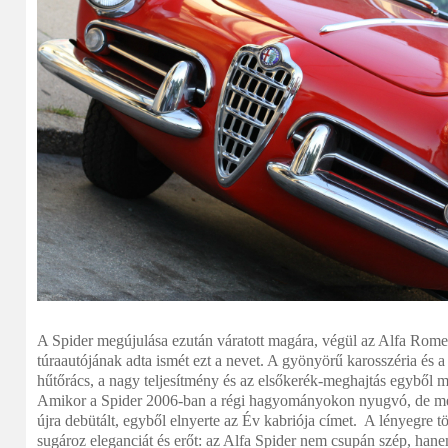
A Spider megújulása ezután váratott magára, végül az Alfa Rome
túraautójának adta ismét ezt a nevet. A gyönyörű karosszéria és a
hűtőrács, a nagy teljesítmény és az elsőkerék-meghajtás egyből 
Amikor a Spider 2006-ban a régi hagyományokon nyugvó, de meg
újra debütált, egyből elnyerte az Év kabriója címet. A lényegre tö
sugároz eleganciát és erőt: az Alfa Spider nem csupán szép, hane