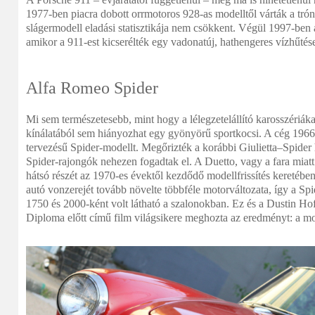
1977-ben piacra dobott orrmotoros 928-as modelltől várták a trón
slágermodell eladási statisztikája nem csökkent. Végül 1997-ben
amikor a 911-est kicserélték egy vadonatúj, hathengeres vízhűtés
Alfa Romeo Spider
Mi sem természetesebb, mint hogy a lélegzetelállító karosszériá
kínálatából sem hiányozhat egy gyönyörű sportkocsi. A cég 1966-
tervezésű Spider-modellt. Megőrizték a korábbi Giulietta–Spider
Spider-rajongók nehezen fogadtak el. A Duetto, vagy a fara miatt
hátsó részét az 1970-es évektől kezdődő modellfrissítés keretében
autó vonzerejét tovább növelte többféle motorváltozata, így a Sp
1750 és 2000-ként volt látható a szalonokban. Ez és a Dustin Ho
Diploma előtt című film világsikere meghozta az eredményt: a mod