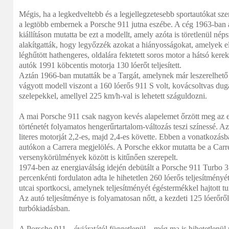
Mégis, ha a legkedveltebb és a legjellegzetesebb sportautókat sz
a legtöbb embernek a Porsche 911 jutna eszébe. A cég 1963-ban a
kiállításon mutatta be ezt a modellt, amely azóta is töretlenül nép
alakítgatták, hogy legyőzzék azokat a hiányosságokat, amelyek el
léghűtött hathengeres, oldalára fektetett soros motor a hátsó kere
autók 1991 köbcentis motorja 130 lóerőt teljesített.
Aztán 1966-ban mutatták be a Targát, amelynek már leszerelhető t
vágyott modell viszont a 160 lóerős 911 S volt, kovácsoltvas du
szelepekkel, amellyel 225 km/h-val is lehetett száguldozni.
A mai Porsche 911 csak nagyon kevés alapelemet őrzött meg az e
történetét folyamatos hengerűrtartalom-változás teszi színessé. A
literes motorját 2,2-es, majd 2,4-es követte. Ebben a vonatkozás
autókon a Carrera megjelölés. A Porsche ekkor mutatta be a Carr
versenykörülmények között is kitűnően szerepelt.
1974-ben az energiaválság idején debütált a Porsche 911 Turbo 3
percenkénti fordulaton adta le hihetetlen 260 lóerős teljesítményét
utcai sportkocsi, amelynek teljesítményét égéstermékkel hajtott tu
Az autó teljesítménye is folyamatosan nőtt, a kezdeti 125 lóerőről,
turbókiadásban.
A Porsche 911 – évjáratától függetlenül – még ma is hihetetlenül