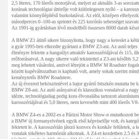
2,5 literes, 170 lóerős motorjával, melyet az aktuális 3-as sorozat
korának technológiai úttörője volt különlegesen nyíló – a karosszé
valamint könnyűépítésű burkolatával. Az elöl, középen elhelyezke
másodperces 0–100-as sprintet és 225 km/órás sebességet szavatol
Az 1991-ig gyártásban lévő modellből összesen 8000 darab készü
A BMW Z1 átütő sikere bizonyította, hogy nagy a kereslet a kétül
a gyár 1995-ben elkezdte gyártani a BMW Z3-ast. Az autó teljes 
élményre fektette a hangsúlyt attraktív karosszériájával és 115, i
erőforrásaival. A nagy sikerre való tekintettel a Z3-ast később 3,2 
meg lehetett vásárolni, amivel létrejött a BMW M Roadster foga
között kupéváltozatban is kapható volt, amely sokak szerint min
keménytetős BMW Roadstere.
Az új évezred beköszöntével a bajor gyártó büszkén mutatta be kü
BMW Z8-ast. Az autó arányaival és klasszikus vonalaival a nag
idézte, technológiailag pedig kora élvonalába tartozott alumínium
karosszériájával és 5,0 literes, nem kevesebb mint 400 lóerős V8-
A BMW Z4-es a 2002-es a Párizsi Motor Show-n mutatkozott be
a BMW új formanyelvének egyik első képviselője volt, és kategór
fektetett le. A karosszérián játszó konvex és konkáv felületek, a 
vonalak tökéletes harmóniát alkotnak. A Z4-et kezdetben 2.5 és 3