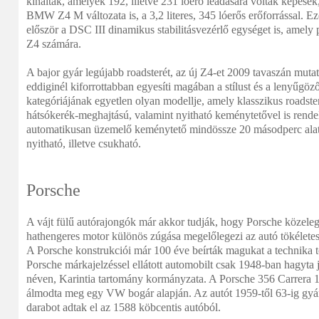
kínálták, amelyek 192, illetve 231 lóerő leadására voltak képese
BMW Z4 M változata is, a 3,2 literes, 345 lóerős erőforrással. Ez
először a DSC III dinamikus stabilitásvezérlő egységet is, amely 
Z4 számára.
A bajor gyár legújabb roadsterét, az új Z4-et 2009 tavaszán muta
eddiginél kiforrottabban egyesíti magában a stílust és a lenyűgöz
kategóriájának egyetlen olyan modellje, amely klasszikus roadst
hátsókerék-meghajtású, valamint nyitható keménytetővel is rendel
automatikusan üzemelő keménytető mindössze 20 másodperc alatt
nyitható, illetve csukható.
Porsche
A vájt fülű autórajongók már akkor tudják, hogy Porsche közele
hathengeres motor különös zúgása megelőlegezi az autó tökéletes
A Porsche konstrukciói már 100 éve beírták magukat a technika t
Porsche márkajelzéssel ellátott automobilt csak 1948-ban hagyta
néven, Karintia tartomány kormányzata. A Porsche 356 Carrera 1
álmodta meg egy VW bogár alapján. Az autót 1959-től 63-ig gyárt
darabot adtak el az 1588 köbcentis autóból.