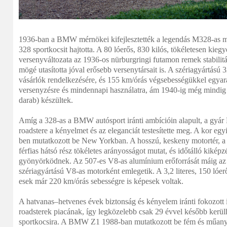
1936-ban a BMW mérnökei kifejlesztették a legendás M328-as
328 sportkocsit hajtotta. A 80 lóerős, 830 kilós, tökéletesen kieg
versenyváltozata az 1936-os nürburgringi futamon remek stabil
mögé utasította jóval erősebb versenytársait is. A szériagyártású 
vásárlók rendelkezésére, és 155 km/órás végsebességükkel egyar
versenyzésre és mindennapi használatra, ám 1940-ig még mindig 
darab) készültek.
Amíg a 328-as a BMW autósport iránti ambícióin alapult, a gy
roadstere a kényelmet és az eleganciát testesítette meg. A kor eg
ben mutatkozott be New Yorkban. A hosszú, keskeny motortér, a k
férfias hátsó rész tökéletes arányosságot mutat, és időtálló kiké
gyönyörködnek. Az 507-es V8-as alumínium erőforrását máig az
szériagyártású V8-as motorként emlegetik. A 3,2 literes, 150 lóe
esek már 220 km/órás sebességre is képesek voltak.
A hatvanas–hetvenes évek biztonság és kényelem iránti fokozott i
roadsterek piacának, így legközelebb csak 29 évvel később kerülh
sportkocsira. A BMW Z1 1988-ban mutatkozott be fém és műanyag