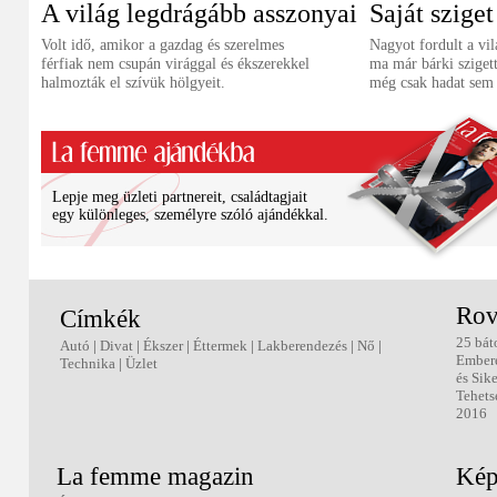
A világ legdrágább asszonyai
Saját szige
Volt idő, amikor a gazdag és szerelmes
Nagyot fordult a vil
férfiak nem csupán virággal és ékszerekkel
ma már bárki szigett
halmozták el szívük hölgyeit.
még csak hadat sem 
Lepje meg üzleti partnereit, családtagjait
egy különleges, személyre szóló ajándékkal.
Rov
Címkék
25 bát
Autó
|
Divat
|
Ékszer
|
Éttermek
|
Lakberendezés
|
Nő
|
Ember
Technika
|
Üzlet
és Sik
Tehets
2016
La femme magazin
Kép