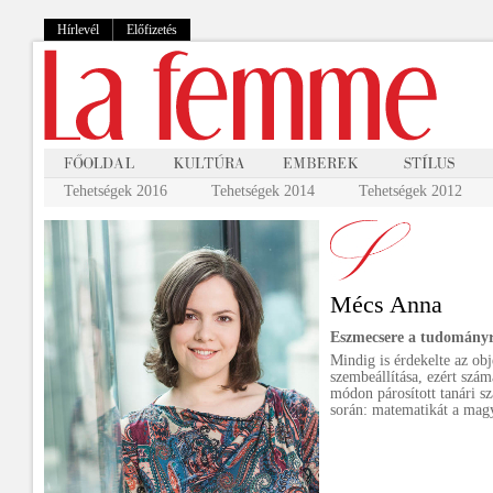
Hírlevél
Előfizetés
Tehetségek 2016
Tehetségek 2014
Tehetségek 2012
Mécs Anna
Eszmecsere a tudományr
Mindig is érdekelte az obj
szembeállítása, ezért szá
módon párosított tanári s
során: matematikát a magy