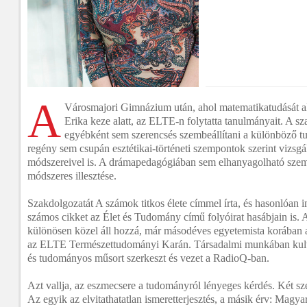
A
Városmajori Gimnázium után, ahol matematikatudását a
Erika keze alatt, az ELTE-n folytatta tanulmányait. A sz
egyébként sem szerencsés szembeállítani a különböző 
regény sem csupán esztétikai-történeti szempontok szerint vizsg
módszereivel is. A drámapedagógiában sem elhanyagolható szemp
módszeres illesztése.
Szakdolgozatát A számok titkos élete címmel írta, és hasonlóan 
számos cikket az Élet és Tudomány című folyóirat hasábjain is.
különösen közel áll hozzá, már másodéves egyetemista korában a 
az ELTE Természettudományi Karán. Társadalmi munkában kulturá
és tudományos műsort szerkeszt és vezet a RadioQ-ban.
Azt vallja, az eszmecsere a tudományról lényeges kérdés. Két 
Az egyik az elvitathatatlan ismeretterjesztés, a másik érv: Magya