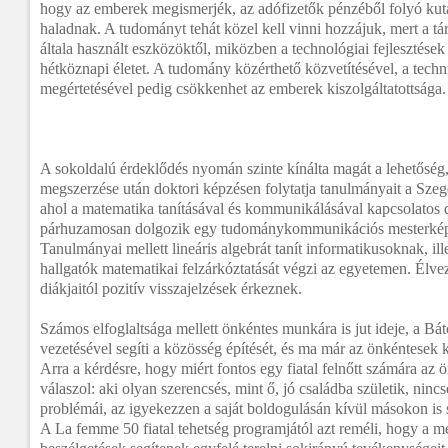
hogy az emberek megismerjék, az adófizetők pénzéből folyó ku
haladnak. A tudományt tehát közel kell vinni hozzájuk, mert a tá
általa használt eszközöktől, miközben a technológiai fejlesztések
hétköznapi életet. A tudomány közérthető közvetítésével, a tec
megértetésével pedig csökkenhet az emberek kiszolgáltatottsága.
A sokoldalú érdeklődés nyomán szinte kínálta magát a lehetősé
megszerzése után doktori képzésen folytatja tanulmányait a S
ahol a matematika tanításával és kommunikálásával kapcsolatos
párhuzamosan dolgozik egy tudománykommunikációs mesterkép
Tanulmányai mellett lineáris algebrát tanít informatikusoknak, ill
hallgatók matematikai felzárkóztatását végzi az egyetemen. Élvezi
diákjaitól pozitív visszajelzések érkeznek.
Számos elfoglaltsága mellett önkéntes munkára is jut ideje, a B
vezetésével segíti a közösség építését, és ma már az önkéntesek k
Arra a kérdésre, hogy miért fontos egy fiatal felnőtt számára a
válaszol: aki olyan szerencsés, mint ő, jó családba születik, nin
problémái, az igyekezzen a saját boldogulásán kívül másokon is s
A La femme 50 fiatal tehetség programjától azt reméli, hogy a m