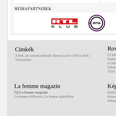
Ro
Címkék
25 bá
A férfi, aki tetszik nekünk
|
Keresd a nőt!
|
Nő és férfi
|
Embe
Történelem
és Sik
Tehet
2016
La femme magazin
Kép
Új! La femme magazin
Fürdő
La femme előfizetés
|
La femme ajándékba
éksze
dohán