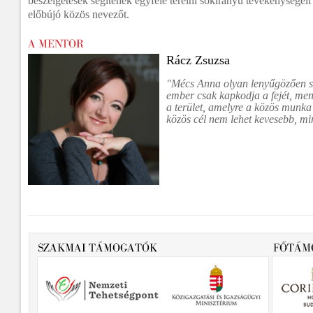
beszélgetések segítenek egyfelé terelni sokirányú tevékenységeit 
előbújó közös nevezőt.
Rácz Zsuzsa
"Mécs Anna olyan lenyűgözően so
ember csak kapkodja a fejét, men
a terület, amelyre a közös munka
közös cél nem lehet kevesebb, mi