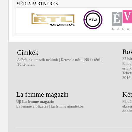
Ro
Címkék
25 bá
A férfi, aki tetszik nekünk
|
Keresd a nőt!
|
Nő és férfi
|
Embe
Történelem
és Sik
Tehet
2016
La femme magazin
Kép
Új! La femme magazin
Fürdő
La femme előfizetés
|
La femme ajándékba
éksze
dohán