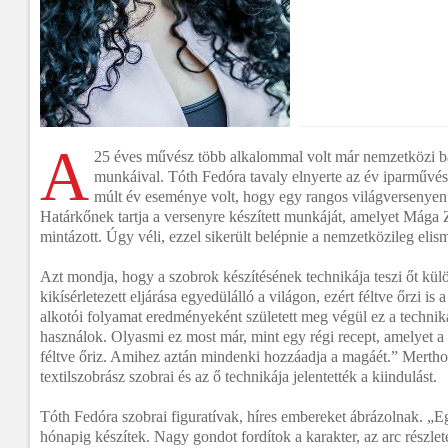
A
25 éves művész több alkalommal volt már nemzetközi ba
munkáival. Tóth Fedóra tavaly elnyerte az év iparművés
múlt év eseménye volt, hogy egy rangos világversenyen é
Határkőnek tartja a versenyre készített munkáját, amelyet Mága
mintázott. Úgy véli, ezzel sikerült belépnie a nemzetközileg eli
Azt mondja, hogy a szobrok készítésének technikája teszi őt kül
kikísérletezett eljárása egyedülálló a világon, ezért féltve őrzi is
alkotói folyamat eredményeként született meg végül ez a techn
használok. Olyasmi ez most már, mint egy régi recept, amelyet a
féltve őriz. Amihez aztán mindenki hozzáadja a magáét.” Mertho
textilszobrász szobrai és az ő technikája jelentették a kiindulást.
Tóth Fedóra szobrai figuratívak, híres embereket ábrázolnak. „
hónapig készítek. Nagy gondot fordítok a karakter, az arc részlet