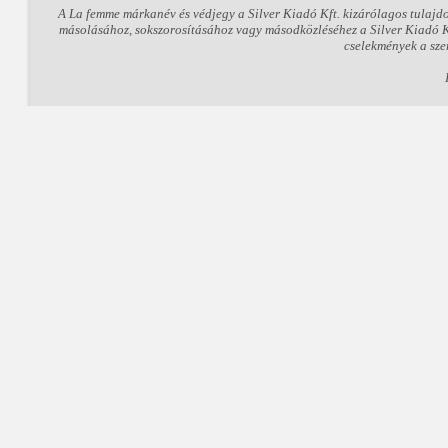
A La femme márkanév és védjegy a Silver Kiadó Kft. kizárólagos tulajd
másolásához, sokszorosításához vagy másodközléséhez a Silver Kiadó Kft
cselekmények a sze