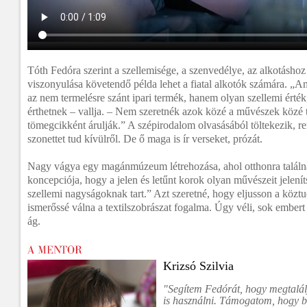
Tóth Fedóra szerint a szellemisége, a szenvedélye, az alkotásho
viszonyulása követendő példa lehet a fiatal alkotók számára. „Am
az nem termelésre szánt ipari termék, hanem olyan szellemi érték
érthetnek – vallja. – Nem szeretnék azok közé a művészek közé ta
tömegcikként árulják.” A szépirodalom olvasásából töltekezik, r
szonettet tud kívülről. De ő maga is ír verseket, prózát.
Nagy vágya egy magánmúzeum létrehozása, ahol otthonra találná
koncepciója, hogy a jelen és letűnt korok olyan művészeit jelen
szellemi nagyságoknak tart.” Azt szeretné, hogy eljusson a közt
ismerőssé válna a textilszobrászat fogalma. Úgy véli, sok ember
ág.
Krizsó Szilvia
"Segítem Fedórát, hogy megtalálj
is használni. Támogatom, hogy b