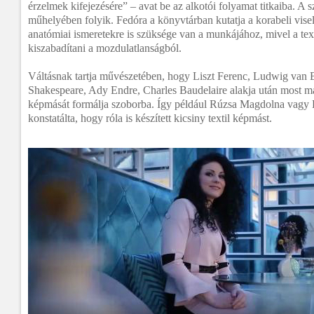
érzelmek kifejezésére” – avat be az alkotói folyamat titkaiba. A 
műhelyében folyik. Fedóra a könyvtárban kutatja a korabeli visel
anatómiai ismeretekre is szüksége van a munkájához, mivel a text
kiszabadítani a mozdulatlanságból.
Váltásnak tartja művészetében, hogy Liszt Ferenc, Ludwig van 
Shakespeare, Ady Endre, Charles Baudelaire alakja után most m
képmását formálja szoborba. Így például Rúzsa Magdolna vagy
konstatálta, hogy róla is készített kicsiny textil képmást.