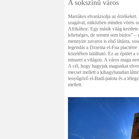
A sokszínű város
Marrákes elvarázsolja az érzékeket. 
szagával, miközben minden vörös sz
Afrikához. Egy másik világ kezdete.
lehetséges, de semmi sem biztos” – 
mennyire zavaros is első látásra, s
legendás a Dzsema el-Fna piactérre 
közelében található. Ez az épület a 
minaret a világon. A város maga nem
A cél, hogy hagyjuk magunkat elvesz
mecset mellett a kihagyhatatlan látn
lenyűgöző el-Badí-palota és a lélegz
mellett.