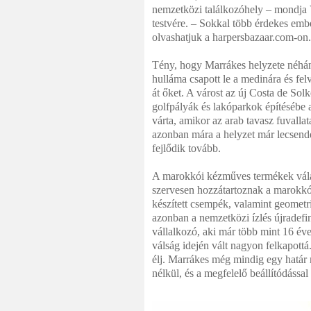
nemzetközi találkozóhely – mondja 
testvére. – Sokkal több érdekes emb
olvashatjuk a harpersbazaar.com-on
Tény, hogy Marrákes helyzete néhán
hulláma csapott le a medinára és fel
át őket. A várost az új Costa de Sol
golfpályák és lakóparkok építésébe a
várta, amikor az arab tavasz fuvalla
azonban mára a helyzet már lecsende
fejlődik tovább.
A marokkói kézműves termékek válas
szervesen hozzátartoznak a marokkói
készített csempék, valamint geometr
azonban a nemzetközi ízlés újradefi
vállalkozó, aki már több mint 16 éve
válság idején vált nagyon felkapott
élj. Marrákes még mindig egy határ 
nélkül, és a megfelelő beállítódássa