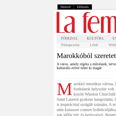
Hírlevél
Előfizetés
Párkapcsolat
Lélek
Well
Marokkóból szeretet
A város, amely régóta a művészek, terv
kulturális erővé nőtte ki magát.
M
arokkó misztikus városa, 
fordulatok helyszíne volt
között Winston Churchillt 
Saint Laurent gyakran hangoztatta, 
is inspirációul szolgált számára. A 
után kutasson couture kollekciójáho
sok időbe telt, és kedvesével, Bergé