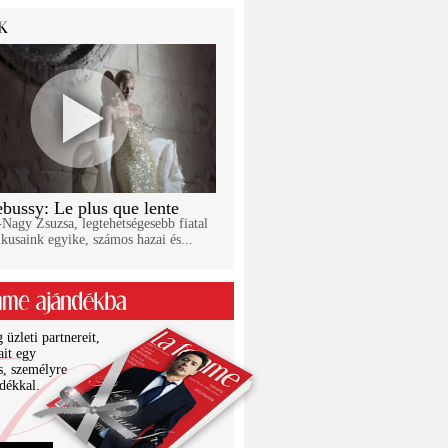
bussy: Le plus que lente
Nagy Zsuzsa, legtehetségesebb fiatal
kusaink egyike, számos hazai és...
üzleti partnereit,
ait egy
s, személyre
ndékkal.