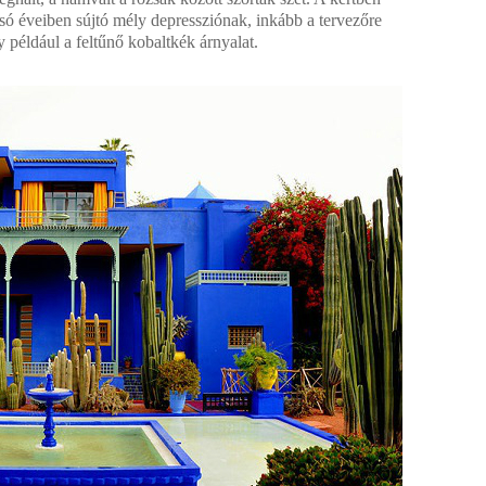
só éveiben sújtó mély depressziónak, inkább a tervezőre
y például a feltűnő kobaltkék árnyalat.