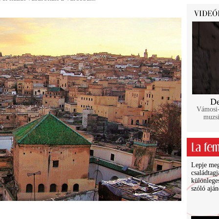
De
Vámosi-
muzsi
Lepje meg 
családtagj
különlege
szóló ajá