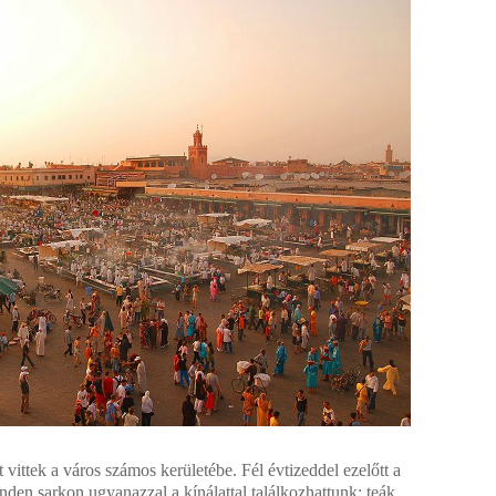
 vittek a város számos kerületébe. Fél évtizeddel ezelőtt a
den sarkon ugyanazzal a kínálattal találkozhattunk: teák,