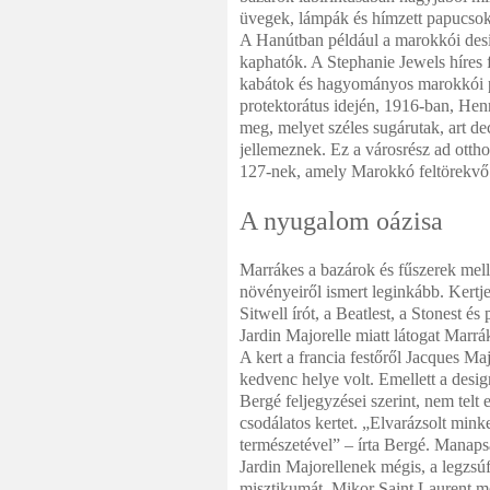
üvegek, lámpák és hímzett papucsok. 
A Hanútban például a marokkói desi
kaphatók. A Stephanie Jewels híres 
kabátok és hagyományos marokkói pa
protektorátus idején, 1916-ban, Henr
meg, melyet széles sugárutak, art de
jellemeznek. Ez a városrész ad ottho
127-nek, amely Marokkó feltörekvő 
A nyugalom oázisa
Marrákes a bazárok és fűszerek mellet
növényeiről ismert leginkább. Kertje
Sitwell írót, a Beatlest, a Stonest és
Jardin Majorelle miatt látogat Marrá
A kert a francia festőről Jacques Ma
kedvenc helye volt. Emellett a design
Bergé feljegyzései szerint, nem telt
csodálatos kertet. „Elvarázsolt mink
természetével” – írta Bergé. Manapsá
Jardin Majorellenek mégis, a legzsú
misztikumát. Mikor Saint Laurent me