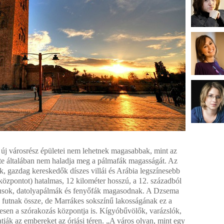
 új városrész épületei nem lehetnek magasabbak, mint az
ete általában nem haladja meg a pálmafák magasságát. Az
ák, gazdag kereskedők díszes villái és Arábia legszínesebb
sközpontot) hatalmas, 12 kilométer hosszú, a 12. századból
prusok, datolyapálmák és fenyőfák magasodnak. A Dzsema
 futnak össze, de Marrákes sokszínű lakosságának ez a
esen a szórakozás központja is. Kígyóbűvölők, varázslók,
tják az embereket az óriási téren. „A város olyan, mint egy