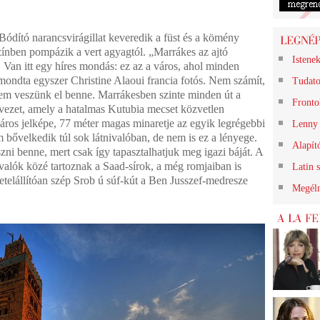
Bódító narancsvirágillat keveredik a füst és a kömény
ínben pompázik a vert agyagtól. „Marrákes az ajtó
Istene
 Van itt egy híres mondás: ez az a város, ahol minden
mondta egyszer Christine Alaoui francia fotós. Nem számít,
Tudato
osem veszünk el benne. Marrákesben szinte minden út a
Frontok
vezet, amely a hatalmas Kutubia mecset közvetlen
város jelképe, 77 méter magas minaretje az egyik legrégebbi
Lenny 
 bővelkedik túl sok látnivalóban, de nem is ez a lényege.
Alapít
ni benne, mert csak így tapasztalhatjuk meg igazi báját. A
ivalók közé tartoznak a Saad-sírok, a még romjaiban is
Latin 
etelállítóan szép Srob ú súf-kút a Ben Jusszef-medresze
Megéln