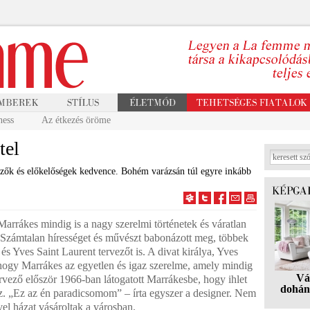
ness
Az étkezés öröme
tel
ezők és előkelőségek kedvence. Bohém varázsán túl egyre inkább
Marrákes mindig is a nagy szerelmi történetek és váratlan
. Számtalan hírességet és művészt babonázott meg, többek
és Yves Saint Laurent tervezőt is. A divat királya, Yves
hogy Marrákes az egyetlen és igaz szerelme, amely mindig
Vá
tervező először 1966-ban látogatott Marrákesbe, hogy ihlet
dohán
z. „Ez az én paradicsomom” – írta egyszer a designer. Nem
vel házat vásároltak a városban.