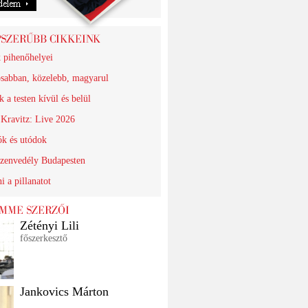
k pihenőhelyei
sabban, közelebb, magyarul
 a testen kívül és belül
Kravitz: Live 2026
ók és utódok
szenvedély Budapesten
i a pillanatot
Zétényi Lili
főszerkesztő
Jankovics Márton