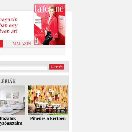
ltozatok
Pihenés a kertben
yzóasztalra