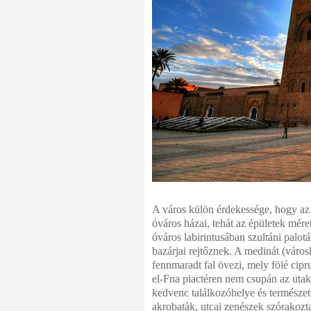
A város külön érdekessége, hogy az
óváros házai, tehát az épületek mér
óváros labirintusában szultáni palot
bazárjai rejtőznek. A medinát (váro
fennmaradt fal övezi, mely fölé ci
el-Fna piactéren nem csupán az utak
kedvenc találkozóhelye és természet
akrobaták, utcai zenészek szórakozta