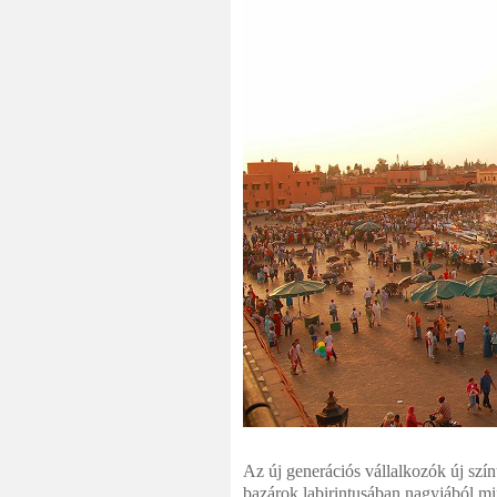
Az új generációs vállalkozók új színt
bazárok labirintusában nagyjából min