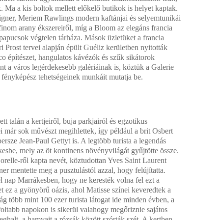
Ma a kis boltok mellett előkelő butikok is helyet kaptak.
gner, Meriem Rawlings modern kaftánjai és selyemtunikái
finom arany ékszereiről, míg a Bloom az elegáns francia
pucsok végtelen tárháza. Mások üzletüket a francia
i Prost tervei alapján épült Guéliz kerületben nyitották
co építészet, hangulatos kávézók és szűk sikátorok
nt a város legérdekesebb galériáinak is, köztük a Galerie
fényképész tehetségeinek munkáit mutatja be.
t talán a kertjeiről, buja parkjairól és egzotikus
i már sok művészt megihlettek, így például a brit Osbert
 persze Jean-Paul Gettyt is. A legtöbb turista a legendás
kesbe, mely az öt kontinens növényvilágát gyűjtötte össze.
jorelle-ről kapta nevét, köztudottan Yves Saint Laurent
er mentette meg a pusztulástól azzal, hogy felújítatta.
 el nap Marrákesben, hogy ne keresték volna fel ezt a
et ez a gyönyörű oázis, ahol Matisse színei keveredtek a
g több mint 100 ezer turista látogat ide minden évben, a
foltabb napokon is sikerül valahogy megőriznie sajátos
ghalt, a hamvait a rózsák között szórták szét. A kertben