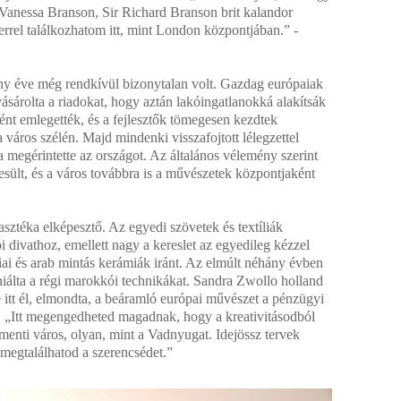
Vanessa Branson, Sir Richard Branson brit kalandor
errel találkozhatom itt, mint London központjában.” -
.
y éve még rendkívül bizonytalan volt. Gazdag európaiak
vásárolta a riadokat, hogy aztán lakóingatlanokká alakítsák
ként emlegették, és a fejlesztők tömegesen kezdtek
 város szélén. Majd mindenki visszafojtott lélegzettel
ta megérintette az országot. Az általános vélemény szerint
sült, és a város továbbra is a művészetek központjaként
ztéka elképesztő. Az egyedi szövetek és textíliák
 divathoz, emellett nagy a kereslet az egyedileg kézzel
iai és arab mintás kerámiák iránt. Az elmúlt néhány évben
niálta a régi marokkói technikákat. Sandra Zwollo holland
 itt él, elmondta, a beáramló európai művészet a pénzügyi
á. „Itt megengedheted magadnak, hogy a kreativitásodból
menti város, olyan, mint a Vadnyugat. Idejössz tervek
l megtalálhatod a szerencsédet.”