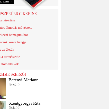
us kísértése
atos álmodás művészete
rkezni önmagunkhoz
ációk közös hangja
k az életük
a a természetbe
 álomesküvők
Berényi Mariann
újságíró
Szentgyörgyi Rita
újságíró