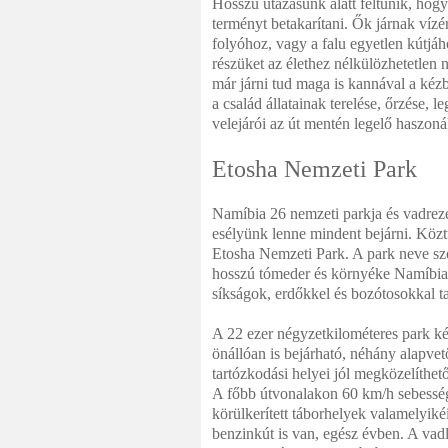
Hosszú utazásunk alatt feltűnik, hogy
terményt betakarítani. Ők járnak vízé
folyóhoz, vagy a falu egyetlen kútjáh
részüket az élethez nélkülözhetetlen n
már járni tud maga is kannával a kéz
a család állatainak terelése, őrzése, l
velejárói az út mentén legelő haszoná
Etosha Nemzeti Park
Namíbia 26 nemzeti parkja és vadreze
esélyünk lenne mindent bejárni. Közt
Etosha Nemzeti Park. A park neve szó
hosszú tómeder és környéke Namíbia é
síkságok, erdőkkel és bozótosokkal ta
A 22 ezer négyzetkilométeres park ké
önállóan is bejárható, néhány alapvető
tartózkodási helyei jól megközelíthetők
A főbb útvonalakon 60 km/h sebességn
körülkerített táborhelyek valamelyiké
benzinkút is van, egész évben. A vad