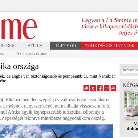
ess
Az étkezés öröme
ika országa
ek, de aligha van biztonságosabb és pompásabb út, mint Namíbián
vébe.
áj. Elképzelhetetlen szépség és változatosság, csodálatos
éket, melynek nagyszerűségét nem adhatja vissza sem fotó,
nül Afrika egyik legnépszerűbb turisztikai célpontja a
 népességét tekintve mindössze negyedakkora ország.
V
dohá