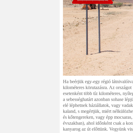
Ha beérjük egy-egy régió látnivalóiva
kilométeres körutazásra. Az országot 
esetenként több tíz kilométeres, nyí
a sebességhatárt azonban sohase lépj
elé léphetnek háziállatok, vagy vadak
kaland, s megértjük, miért nélkülözhet
és kőtengereken, vagy épp mocsaras,
évszakban), ahol időnként csak a korá
kanyarog az út előttünk. Vegyünk viss