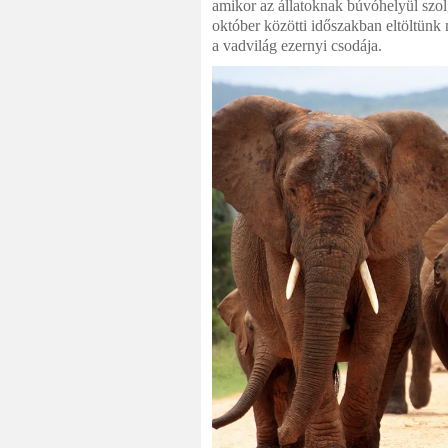
amikor az állatoknak búvóhelyül szolg
október közötti időszakban eltöltünk 
a vadvilág ezernyi csodája.