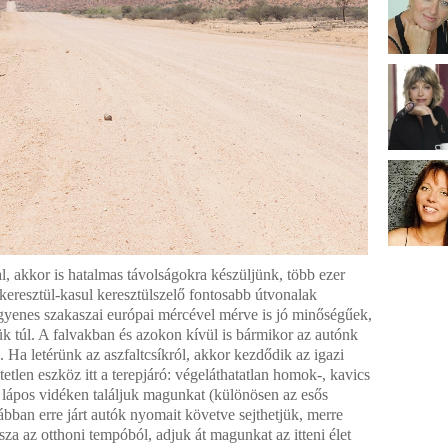
l, akkor is hatalmas távolságokra készüljünk, több ezer
keresztül-kasul keresztülszelő fontosabb útvonalak
legyenes szakaszai európai mércével mérve is jó minőségűek,
ük túl. A falvakban és azokon kívül is bármikor az autónk
. Ha letérünk az aszfaltcsíkról, akkor kezdődik az igazi
etlen eszköz itt a terepjáró: végeláthatatlan homok-, kavics
 lápos vidéken találjuk magunkat (különösen az esős
bban erre járt autók nyomait követve sejthetjük, merre
za az otthoni tempóból, adjuk át magunkat az itteni élet