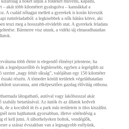
 kizárólag a nőket látjuk a földeket művelni, kapálni,
rt – akár több kilométert gyalogolva – kannákkal a
oz. A család nőtagjai mellett a gyerekek is korán kiveszik
api rutinfeladatból: a legkisebbek a nők hátára kötve, aki
ben teszi meg a hosszabb-rövidebb utat. A gyerekek feladata
egeltetése. Bármerre visz utunk, a vidéki táj elmaradhatatlan
llatok.
rvátuma több életre is elegendő élményt jelentene, ha
ük a legnépszerűbb és leghíresebb, egyben a legrégibb az
 szerint „nagy fehér síkság”, valójában egy 150 kilométer
szaki részén. A tómeder körüli területek végeláthatatlan
rkított szavanna, ami elképesztően gazdag élővilág otthona.
tharmada látogatható, autóval vagy lakóbusszal akár
 szabály betartásával. Az itatók és az állatok kedvelt
, de a kocsiból itt és a park más területein is tilos kiszállni.
él nem hajthatunk gyorsabban, illetve sötétedésig a
ig el kell jutni. A táborhelyeken boltok, vendéglők,
lesre a száraz évszakban van a legnagyobb esélyünk,