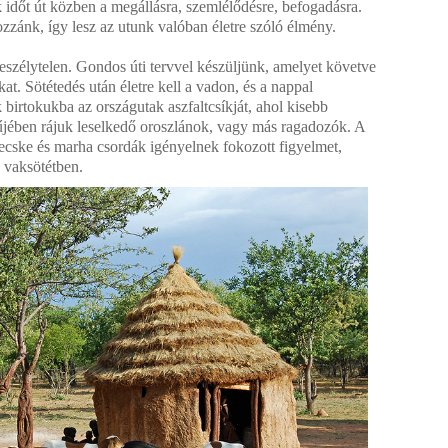
 időt út közben a megállásra, szemlélődésre, befogadásra.
zzánk, így lesz az utunk valóban életre szóló élmény.
eszélytelen. Gondos úti tervvel készüljünk, amelyet követve
at. Sötétedés után életre kell a vadon, és a nappal
 birtokukba az országutak aszfaltcsíkját, ahol kisebb
rűjében rájuk leselkedő oroszlánok, vagy más ragadozók. A
kecske és marha csordák igényelnek fokozott figyelmet,
 vaksötétben.