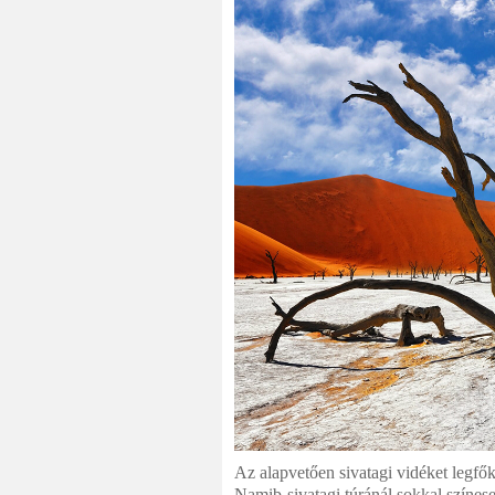
Az alapvetően sivatagi vidéket legfők
Namib-sivatagi túránál sokkal színese