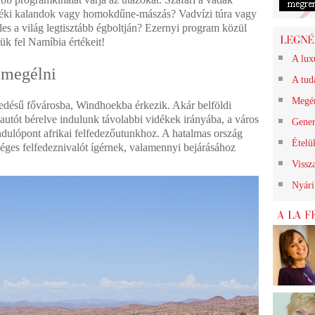
idéki kalandok vagy homokdűne-mászás? Vadvízi túra vagy
gles a világ legtisztább égboltján? Ezernyi program közül
ük fel Namíbia értékeit!
A lux
 megélni
A tud
Megé
kedésű fővárosba, Windhoekba érkezik. Akár belföldi
r autót bérelve indulunk távolabbi vidékek irányába, a város
Gener
indulópont afrikai felfedezőutunkhoz. A hatalmas ország
Ételü
őséges felfedeznivalót ígérnek, valamennyi bejárásához
Vissz
Nyári