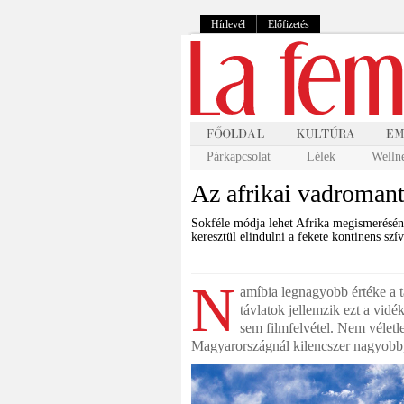
Hírlevél
Előfizetés
Párkapcsolat
Lélek
Welln
Az afrikai vadromant
Sokféle módja lehet Afrika megismerésén
keresztül elindulni a fekete kontinens szí
N
amíbia legnagyobb értéke a t
távlatok jellemzik ezt a vid
sem filmfelvétel. Nem véletle
Magyarországnál kilencszer nagyobb,