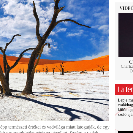
C
Charliz
Os
Lepje meg
családtag
különleg
szóló aj
épp természeti értékei és vadvilága miatt látogatják, de egy
bb programkínálat várja az utazókat. Szafari a vadak