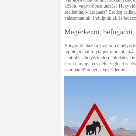
között, vagy trópusi utazás? Hegyv
szellemhajó-látogatás? Esetleg csilla
választhatunk. Induljunk el, és fedezz
Megérkezni, befogadni,
A legtöbb utazó a központi elhelyez
repülőjárattal folytatjuk utunkat, aká
centrális elhelyezkedése tökéletes ki
északi, nyugati és déli szegletei is b
azonban több hét is kevés lenne.