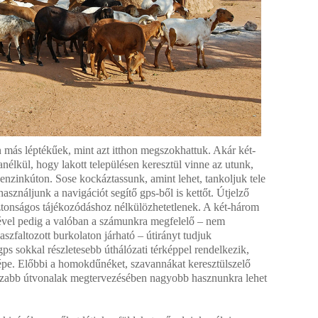
 más léptékűek, mint azt itthon megszokhattuk. Akár két-
nélkül, hogy lakott településen keresztül vinne az utunk,
enzinkúton. Sose kockáztassunk, amint lehet, tankoljuk tele
asználjunk a navigációt segítő gps-ből is kettőt. Útjelző
ztonságos tájékozódáshoz nélkülözhetetlenek. A két-három
ésével pedig a valóban a számunkra megfelelő – nem
 aszfaltozott burkolaton járható – útirányt tudjuk
gps sokkal részletesebb úthálózati térképpel rendelkezik,
képe. Előbbi a homokdűnéket, szavannákat keresztülszelő
sszabb útvonalak megtervezésében nagyobb hasznunkra lehet