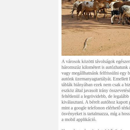
A városok közötti távolságok egészen
háromszáz kilométert is autózhatunk a
vagy megállhatnánk felfrissülni egy b
autónk üzemanyagtartályát. Emellett h
táblák hiányában ezek nem csak a bi
eszköz által javasolt irány összevet
feltétlenül a legrövidebb, de legalább
kiválasztani. A bérelt autóhoz kapott 
mint a google telefonon elérhető tér
ösvényeket is tartalmazza, míg a ho
a mobil applikáció.