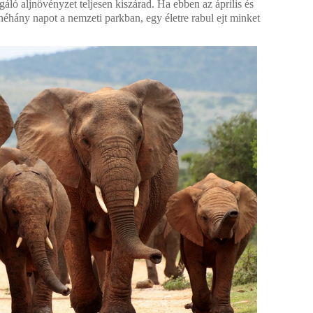
áló aljnövényzet teljesen kiszárad. Ha ebben az április és
néhány napot a nemzeti parkban, egy életre rabul ejt minket