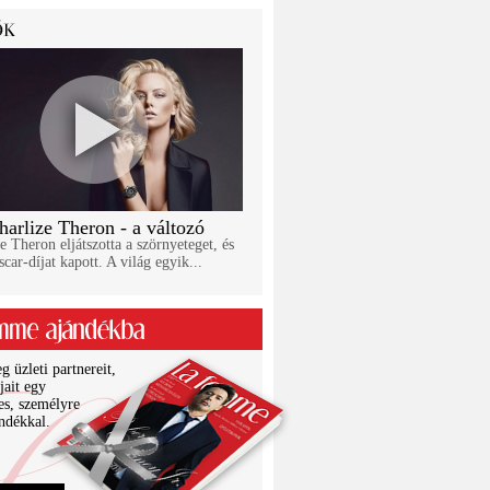
harlize Theron - a változó
e Theron eljátszotta a szörnyeteget, és
car-díjat kapott. A világ egyik...
 üzleti partnereit,
jait egy
es, személyre
ándékkal.