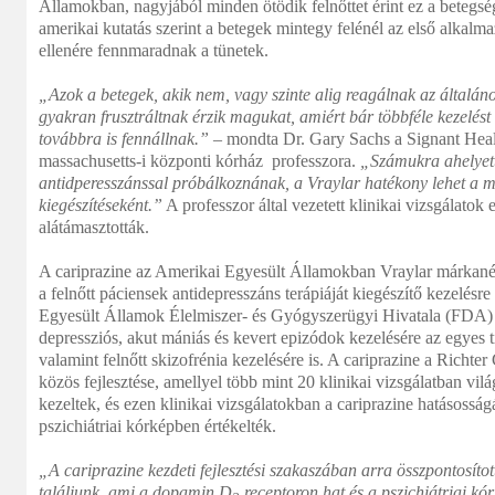
Államokban, nagyjából minden ötödik felnőttet érint ez a betegsé
amerikai kutatás szerint a betegek mintegy felénél az első alkalma
ellenére fennmaradnak a tünetek.
„Azok a betegek, akik nem, vagy szinte alig reagálnak az általán
gyakran frusztráltnak érzik magukat, amiért bár többféle kezelést 
továbbra is fennállnak.”
– mondta Dr. Gary Sachs a Signant Healt
massachusetts-i központi kórház professzora.
„Számukra ahelyett
antidperesszánssal próbálkoznának, a Vraylar hatékony lehet a 
kiegészítéseként.”
A professzor által vezetett klinikai vizsgálato
alátámasztották.
A cariprazine az Amerikai Egyesült Államokban Vraylar márkané
a felnőtt páciensek antidepresszáns terápiáját kiegészítő kezelésr
Egyesült Államok Élelmiszer- és Gyógyszerügyi Hivatala (FDA)
depressziós, akut mániás és kevert epizódok kezelésére az egyes t
valamint felnőtt skizofrénia kezelésére is. A cariprazine a Richt
közös fejlesztése, amellyel több mint 20 klinikai vizsgálatban vil
kezeltek, és ezen klinikai vizsgálatokban a cariprazine hatásossá
pszichiátriai kórképben értékelték.
„A cariprazine kezdeti fejlesztési szakaszában arra összpontosíto
találjunk, ami a dopamin D
receptoron hat és a pszichiátriai kór