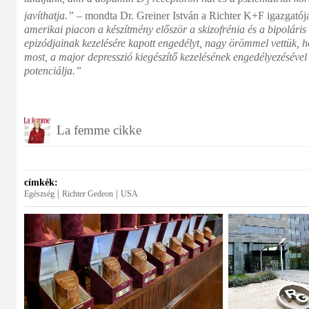
3
javíthatja.”
– mondta Dr. Greiner István a Richter K+F igazgatój
amerikai piacon a készítmény először a skizofrénia és a bipoláris
epizódjainak kezelésére kapott engedélyt, nagy örömmel vettük, h
most, a major depresszió kiegészítő kezelésének engedélyezésével 
potenciálja.”
La femme cikke
címkék:
|
|
Egészség
Richter Gedeon
USA