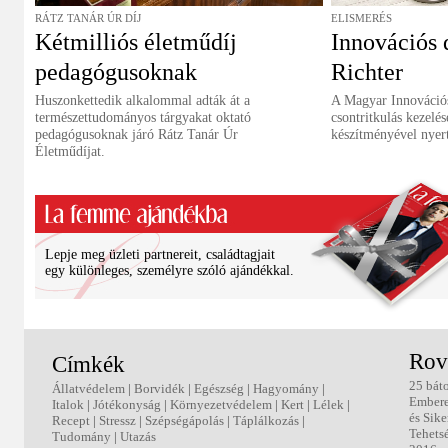
RÁTZ TANÁR ÚR DÍJ
ELISMERÉS
Kétmilliós életműdíj
Innovációs d
pedagógusoknak
Richter
Huszonkettedik alkalommal adták át a
A Magyar Innovációs
természettudományos tárgyakat oktató
csontritkulás kezelés
pedagógusoknak járó Rátz Tanár Úr
készítményével nyert
Életműdíjat.
Lepje meg üzleti partnereit, családtagjait
egy különleges, személyre szóló ajándékkal.
Rov
Címkék
25 bát
Állatvédelem
|
Borvidék
|
Egészség
|
Hagyomány
|
Ember
Italok
|
Jótékonyság
|
Környezetvédelem
|
Kert
|
Lélek
|
és Sike
Recept
|
Stressz
|
Szépségápolás
|
Táplálkozás
|
Tehets
Tudomány
|
Utazás