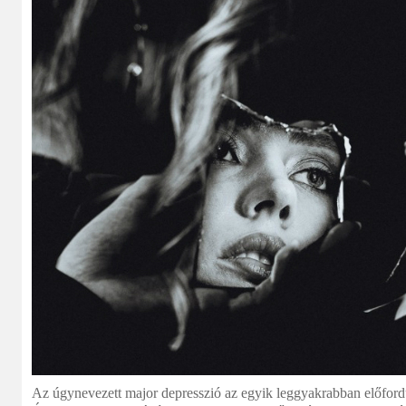
Az úgynevezett major depresszió az egyik leggyakrabban előfordu