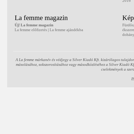
2016
La femme magazin
Kép
Új! La femme magazin
Fürdős
La femme előfizetés
|
La femme ajándékba
ékszer
dohány
A La femme márkanév és védjegy a Silver Kiadó Kft. kizárólagos tulajdon
másolásához, sokszorosításához vagy másodközléséhez a Silver Kiadó Kft.
cselekmények a szer
I