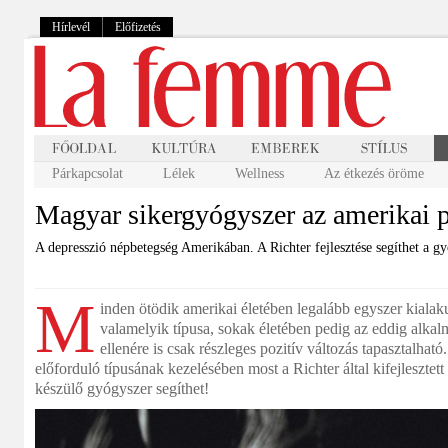
Hírlevél
Előfizetés
Párkapcsolat
Lélek
Wellness
Az étkezés öröme
Magyar sikergyógyszer az amerikai 
A depresszió népbetegség Amerikában. A Richter fejlesztése segíthet a g
M
inden ötödik amerikai életében legalább egyszer kialak
valamelyik típusa, sokak életében pedig az eddig alkal
ellenére is csak részleges pozitív változás tapasztalhat
előforduló típusának kezelésében most a Richter által kifejlesztet
készülő gyógyszer segíthet!