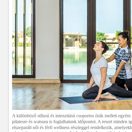
A különböző stílusú és intenzitású csoportos órák mellett egyéni 
pilatesre és watsura is foglalhatunk időpontot. A resort minden i
elszeparált női és férfi wellness részleggel rendelkezik, amelye