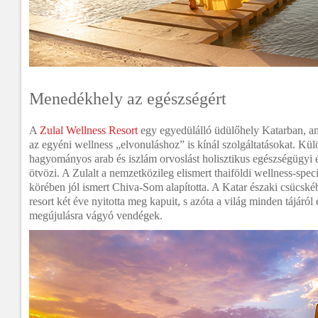
Menedékhely az egészségért
A
Zulal Wellness Resort
egy egyedülálló üdülőhely Katarban, am
az egyéni wellness „elvonuláshoz” is kínál szolgáltatásokat. Kü
hagyományos arab és iszlám orvoslást holisztikus egészségügyi é
ötvözi. A Zulalt a nemzetközileg elismert thaiföldi wellness-speci
körében jól ismert Chiva-Som alapította. A Katar északi csücskéb
resort két éve nyitotta meg kapuit, s azóta a világ minden tájáról é
megújulásra vágyó vendégek.