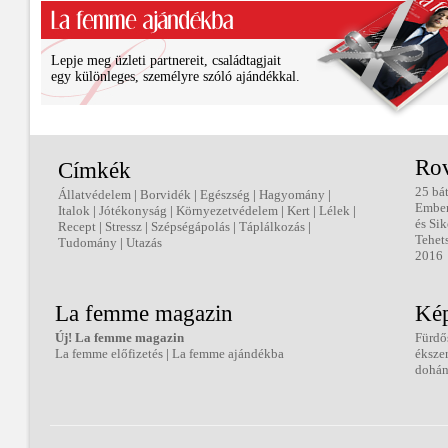
Lepje meg üzleti partnereit, családtagjait
egy különleges, személyre szóló ajándékkal.
Ro
Címkék
25 bá
Állatvédelem
|
Borvidék
|
Egészség
|
Hagyomány
|
Embe
Italok
|
Jótékonyság
|
Környezetvédelem
|
Kert
|
Lélek
|
és Sik
Recept
|
Stressz
|
Szépségápolás
|
Táplálkozás
|
Tehet
Tudomány
|
Utazás
2016
La femme magazin
Kép
Új! La femme magazin
Fürdő
La femme előfizetés
|
La femme ajándékba
éksze
dohán