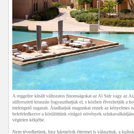
A reggelire kínált változatos finomságokat az Al Sidr vagy az 
süllyesztett teraszán fogyaszthatjuk el, s közben élvezhetjük a h
melengető sugarait. Átadhatjuk magunkat ennek az kényelmes na
belefeledkezve a körülöttünk virágzó növények színkavalkádján
végtelen kékjébe.
Nem tévedhetünk, hisz bármelyik éttermet is választjuk, a kuliná