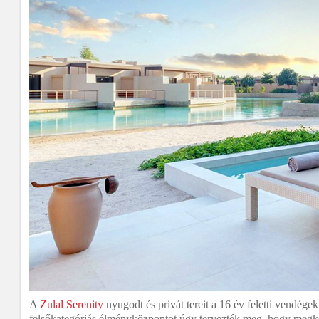
A
Zulal Serenity
nyugodt és privát tereit a 16 év feletti vendége
felsőkategóriás élményközpontot úgy tervezték meg, hogy megkö