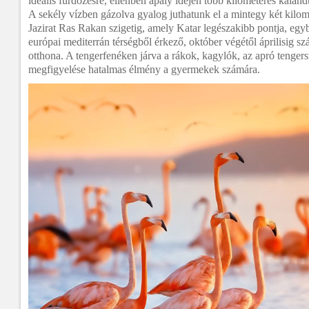
ideális fürdőzésre, ellenben apály idején több kilométeres kalan
A sekély vízben gázolva gyalog juthatunk el a mintegy két kilomé
Jazirat Ras Rakan szigetig, amely Katar legészakibb pontja, eg
európai mediterrán térségből érkező, október végétől áprilisig szá
otthona. A tengerfenéken járva a rákok, kagylók, az apró tenge
megfigyelése hatalmas élmény a gyermekek számára.