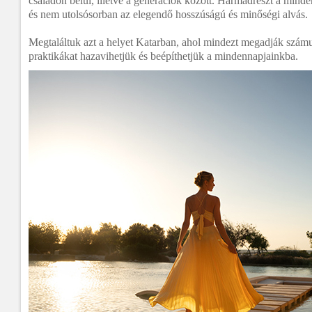
családon belül, illetve a generációk között. Harmadrészt a minde
és nem utolsósorban az elegendő hosszúságú és minőségi alvás.
Megtaláltuk azt a helyet Katarban, ahol mindezt megadják számu
praktikákat hazavihetjük és beépíthetjük a mindennapjainkba.