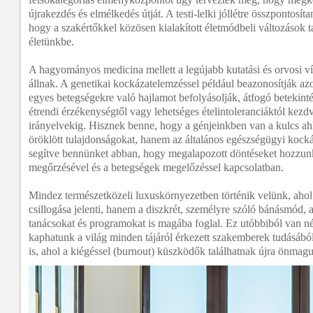
újrakezdés és elmélkedés útját. A testi-lelki jóllétre összpontosít
hogy a szakértőkkel közösen kialakított életmódbeli változások 
életünkbe.
A hagyományos medicina mellett a legújabb kutatási és orvosi v
állnak. A genetikai kockázatelemzéssel például beazonosítják az
egyes betegségekre való hajlamot befolyásolják, átfogó betekinté
étrendi érzékenységtől vagy lehetséges ételintoleranciáktól kezdv
irányelvekig. Hisznek benne, hogy a génjeinkben van a kulcs ah
öröklött tulajdonságokat, hanem az általános egészségügyi kocká
segítve bennünket abban, hogy megalapozott döntéseket hozzun
megőrzésével és a betegségek megelőzéssel kapcsolatban.
Mindez természetközeli luxuskörnyezetben történik velünk, aho
csillogása jelenti, hanem a diszkrét, személyre szóló bánásmód, 
tanácsokat és programokat is magába foglal. Ez utóbbiból van né
kaphatunk a világ minden tájáról érkezett szakemberek tudásából
is, ahol a kiégéssel (burnout) küszködők találhatnak újra önmagu