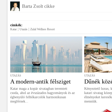
Barta Zsolt cikke
címkék:
|
|
Katar
Utazás
Zulal Wellnes Resort
UTAZÁS
UTAZÁS
A modern-antik félsziget
Dűnék közé
Katar maga a kopár sivatagban teremtett
Kényeztető luxus, k
csoda, ahol az évszázados hagyományok és az
katari sivatag köze
égbenyúló felhőkarcolók harmonikusan
élményeket keresők
megférnek...
menniük.