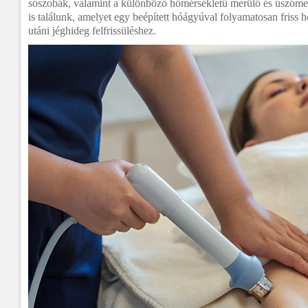
sószobák, valamint a különböző hőmérsékletű merülő és úszóme
is találunk, amelyet egy beépített hóágyúval folyamatosan friss h
utáni jéghideg felfrissüléshez.