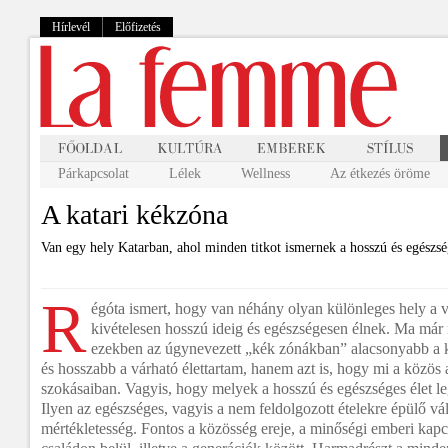
Hírlevél
Előfizetés
Párkapcsolat
Lélek
Wellness
Az étkezés öröme
A katari kékzóna
Van egy hely Katarban, ahol minden titkot ismernek a hosszú és egészsé
R
égóta ismert, hogy van néhány olyan különleges hely a 
kivételesen hosszú ideig és egészségesen élnek. Ma már
ezekben az úgynevezett „kék zónákban” alacsonyabb a 
és hosszabb a várható élettartam, hanem azt is, hogy mi a közös 
szokásaiban. Vagyis, hogy melyek a hosszú és egészséges élet le
Ilyen az egészséges, vagyis a nem feldolgozott ételekre épülő vál
mértékletesség. Fontos a közösség ereje, a minőségi emberi kapc