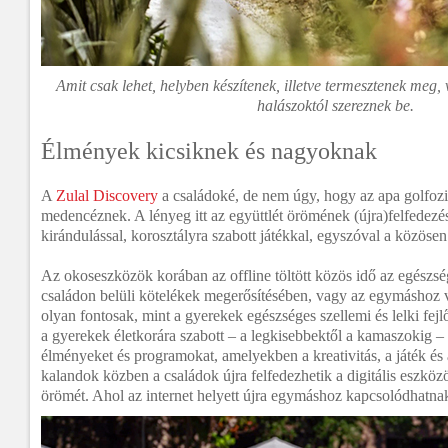
Amit csak lehet, helyben készítenek, illetve termesztenek meg, 
halászoktól szereznek be.
Élmények kicsiknek és nagyoknak
A
Zulal Discovery
a családoké, de nem úgy, hogy az apa golfozi
medencéznek. A lényeg itt az együttlét örömének (újra)felfedezé
kirándulással, korosztályra szabott játékkal, egyszóval a közösen
Az okoseszközök korában az offline töltött közös idő az egész
családon belüli kötelékek megerősítésében, vagy az egymáshoz v
olyan fontosak, mint a gyerekek egészséges szellemi és lelki fej
a gyerekek életkorára szabott – a legkisebbektől a kamaszokig – 
élményeket és programokat, amelyekben a kreativitás, a játék és a
kalandok közben a családok újra felfedezhetik a digitális eszközö
örömét. Ahol az internet helyett újra egymáshoz kapcsolódhatna