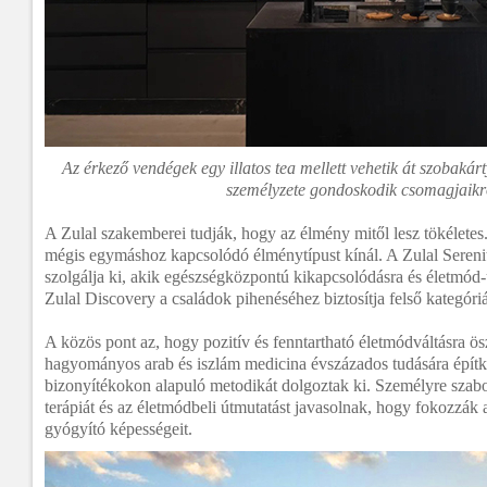
Az érkező vendégek egy illatos tea mellett vehetik át szobakár
személyzete gondoskodik csomagjaikr
A Zulal szakemberei tudják, hogy az élmény mitől lesz tökéletes.
mégis egymáshoz kapcsolódó élménytípust kínál. A Zulal Serenit
szolgálja ki, akik egészségközpontú kikapcsolódásra és életmód
Zulal Discovery a családok pihenéséhez biztosítja felső kategór
A közös pont az, hogy pozitív és fenntartható életmódváltásra 
hagyományos arab és iszlám medicina évszázados tudására építk
bizonyítékokon alapuló metodikát dolgoztak ki. Személyre szab
terápiát és az életmódbeli útmutatást javasolnak, hogy fokozzák a 
gyógyító képességeit.