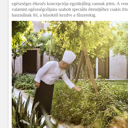
egészséges étkezés koncepciója egyidejűleg vannak jelen. A ven
valamint egészségcéljaira szabott speciális étrendjéhez csakis fr
használnak fel, a húsoktól kezdve a fűszerekig.