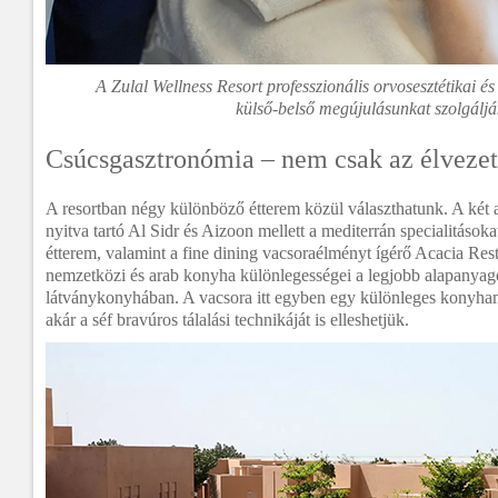
A Zulal Wellness Resort professzionális orvosesztétikai és 
külső-belső megújulásunkat szolgáljá
Csúcsgasztronómia – nem csak az élvezet
A resortban négy különböző étterem közül választhatunk. A két 
nyitva tartó Al Sidr és Aizoon mellett a mediterrán specialitások
étterem, valamint a fine dining vacsoraélményt ígérő Acacia Res
nemzetközi és arab konyha különlegességei a legjobb alapanyag
látványkonyhában. A vacsora itt egyben egy különleges konyha
akár a séf bravúros tálalási technikáját is elleshetjük.