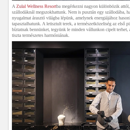
A
Zulal Wellness Resort
ba megérkezni nagyon különbözik attól,
szállodáknál megszokhattunk. Nem is pusztán egy szállodába, 
nyugalmat árasztó világba lépünk, amelynek energiájához hason
tapasztalhatunk. A letisztult terek, a természetközeliség az első p
bíztatnak bennünket, tegyünk le minden vállunkon cipelt terhet,
tiszta természetes harmóniának.