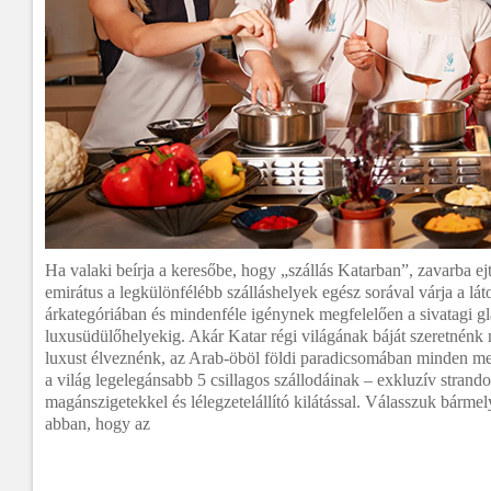
Ha valaki beírja a keresőbe, hogy „szállás Katarban”, zavarba ejtő
emirátus a legkülönfélébb szálláshelyek egész sorával várja a lá
árkategóriában és mindenféle igénynek megfelelően a sivatagi g
luxusüdülőhelyekig. Akár Katar régi világának báját szeretnénk 
luxust élveznénk, az Arab-öböl földi paradicsomában minden me
a világ legelegánsabb 5 csillagos szállodáinak – exkluzív strando
magánszigetekkel és lélegzetelállító kilátással. Válasszuk bármely
abban, hogy az