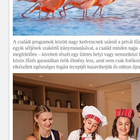
A családi programok között nagy kedvencnek számít a privát főz
egyik séfjének szakértő iránymutatásával, a család minden tagj
megfelelően – kiveheti részét egy ízletes helyi vagy nemzetközi 
közös főzés garantáltan örök élmény lesz, amit nem csak fotóko
elkészített egészséges fogást receptjét hazavihetjük és otthon új