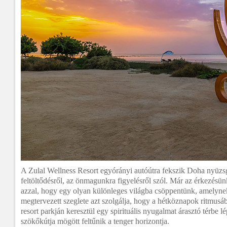
A Zulal Wellness Resort egyórányi autóútra fekszik Doha nyüzsg
feltöltődésről, az önmagunkra figyelésről szól. Már az érkezésü
azzal, hogy egy olyan különleges világba csöppentünk, amelyn
megtervezett szeglete azt szolgálja, hogy a hétköznapok ritmusá
resort parkján keresztül egy spirituális nyugalmat árasztó térbe 
szökőkútja mögött feltűnik a tenger horizontja.