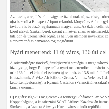
Az utazás, a repülés iránti vágy, az üzleti utak népszerűsége töret
újra bekerül a Budapest Airport rekordok könyvébe. A ferihegy
továbbra is beutazó, egyharmada magyar utas. Az üzleti céllal u
körül alakul. Szakemberek szerint a magyar állam jó ütemérzékkel
tulajdon és üzemeltetési jogát, és ha ilyen ütemben növekszik az u
a tervezettnél is hamarabb fog megtérülni.
Nyári menetrend: 11 új város, 136 úti cél
A sokszínűségre törekvő járatfejlesztési stratégia is meghatároz
bizonysága, hogy Budapestről a nyári menetrendben – március vé
már 136 úti cél érhető el (szintén új rekord), és 13,8 millió ülőh
is utazhatunk. A Wizz Air Bilbao, Girona, Vilnius, Velence, Gda
kettő Lengyelország), a Ryanair Castellón (Valenciától északra)
kínálja újonnan.
Új légitársaságok is megjelentek a ferihegyi kínálatban: az SAS
Koppenhágába, a kazahsztáni SCAT Airlines Kazahsztán harma
Simkentbe, a Jazeera Airways Kuvaitvárosba indít repülőket.