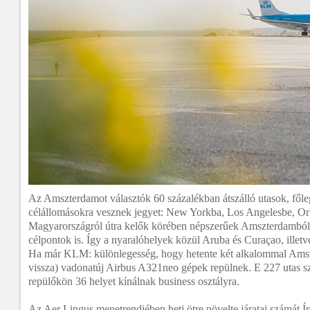
Az Amszterdamot választók 60 százalékban átszálló utasok, főle
célállomásokra vesznek jegyet: New Yorkba, Los Angelesbe, Or
Magyarországról útra kelők körében népszerűek Amszterdamból a
célpontok is. Így a nyaralóhelyek közül Aruba és Curaçao, illetv
Ha már KLM: különlegesség, hogy hetente két alkalommal Ams
vissza) vadonatúj Airbus A321neo gépek repülnek. E 227 utas sz
repülőkön 36 helyet kínálnak business osztályra.
Az Aer Lingus menetrendjében heti ötre növelte járatai számát 