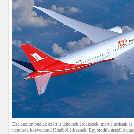
Ezek az útvonalak azért is lehetnek érdekesek, mert a turisták é
nemcsak közvetlenül Kínából érkeznek. Egyötödük átszálló utas, 