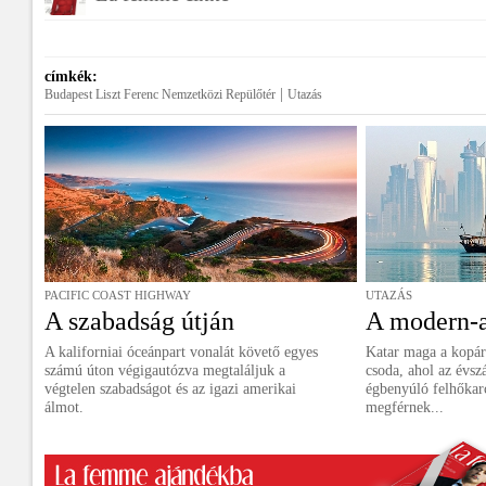
címkék:
|
Budapest Liszt Ferenc Nemzetközi Repülőtér
Utazás
PACIFIC COAST HIGHWAY
UTAZÁS
A szabadság útján
A modern-an
A kaliforniai óceánpart vonalát követő egyes
Katar maga a kopár
számú úton végigautózva megtaláljuk a
csoda, ahol az évs
végtelen szabadságot és az igazi amerikai
égbenyúló felhőka
álmot.
megférnek...