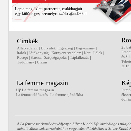
Lepje meg üzleti partnereit, családtagjait
egy különleges, személyre szóló ajándékkal.
Ro
Címkék
25 bá
Állatvédelem
|
Borvidék
|
Egészség
|
Hagyomány
|
Embe
Italok
|
Jótékonyság
|
Környezetvédelem
|
Kert
|
Lélek
|
és Sik
Recept
|
Stressz
|
Szépségápolás
|
Táplálkozás
|
Tehet
Tudomány
|
Utazás
2016
La femme magazin
Kép
Új! La femme magazin
Fürdő
La femme előfizetés
|
La femme ajándékba
éksze
dohán
A La femme márkanév és védjegy a Silver Kiadó Kft. kizárólagos tulajd
másolásához, sokszorosításához vagy másodközléséhez a Silver Kiadó Kft