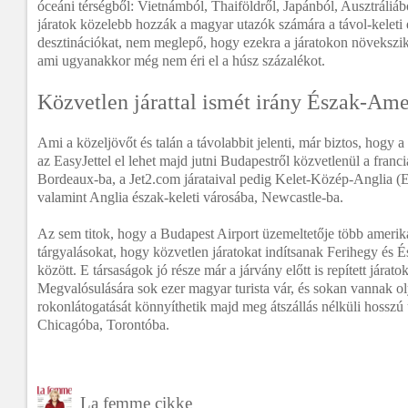
óceáni térségből: Vietnámból, Thaiföldről, Japánból, Ausztráliáb
járatok közelebb hozzák a magyar utazók számára a távol-keleti
desztinációkat, nem meglepő, hogy ezekra a járatokon növekszi
ami ugyanakkor még nem éri el a húsz százalékot.
Közvetlen járattal ismét irány Észak-Am
Ami a közeljövőt és talán a távolabbit jelenti, már biztos, hogy 
az EasyJettel el lehet majd jutni Budapestről közvetlenül a franc
Bordeaux-ba, a Jet2.com járataival pedig Kelet-Közép-Anglia (E
valamint Anglia észak-keleti városába, Newcastle-ba.
Az sem titok, hogy a Budapest Airport üzemeltetője több amerikai
tárgyalásokat, hogy közvetlen járatokat indítsanak Ferihegy és
között. E társaságok jó része már a járvány előtt is repített járat
Megvalósulására sok ezer magyar turista vár, és sokan vannak o
rokonlátogatását könnyíthetik majd meg átszállás nélküli hossz
Chicagóba, Torontóba.
La femme cikke