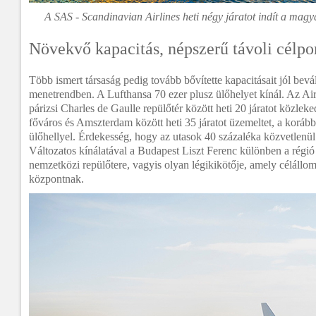
A
SAS - Scandinavian Airlines
heti négy járatot indít a magy
Növekvő kapacitás, népszerű távoli célpo
Több ismert társaság pedig tovább bővítette kapacitásait jól bevál
menetrendben. A Lufthansa 70 ezer plusz ülőhelyet kínál. Az Ai
párizsi Charles de Gaulle repülőtér között heti 20 járatot közl
főváros és Amszterdam között heti 35 járatot üzemeltet, a korább
ülőhellyel. Érdekesség, hogy az utasok 40 százaléka közvetlenü
Változatos kínálatával a Budapest Liszt Ferenc különben a régió
nemzetközi repülőtere, vagyis olyan légikikötője, amely célállom
központnak.