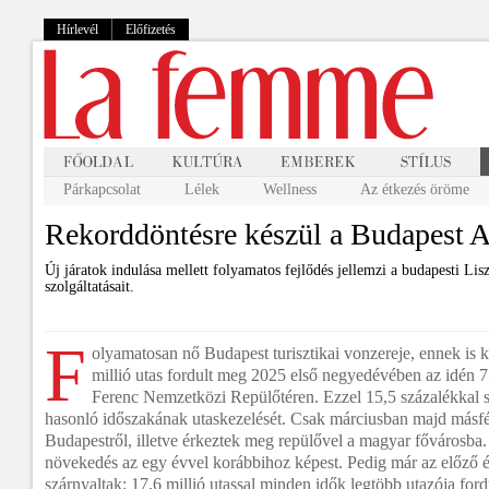
Hírlevél
Előfizetés
Párkapcsolat
Lélek
Wellness
Az étkezés öröme
Rekorddöntésre készül a Budapest A
Új járatok indulása mellett folyamatos fejlődés jellemzi a budapesti Li
szolgáltatásait.
F
olyamatosan nő Budapest turisztikai vonzereje, ennek is 
millió utas fordult meg 2025 első negyedévében az idén 
Ferenc Nemzetközi Repülőtéren. Ezzel 15,5 százalékkal sz
hasonló időszakának utaskezelését. Csak márciusban majd másfél
Budapestről, illetve érkeztek meg repülővel a magyar fővárosba.
növekedés az egy évvel korábbihoz képest. Pedig már az előző év
szárnyaltak: 17,6 millió utassal minden idők legtöbb utazója for