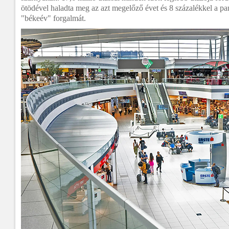
ötödével haladta meg az azt megelőző évet és 8 százalékkel a pan
"békeév" forgalmát.