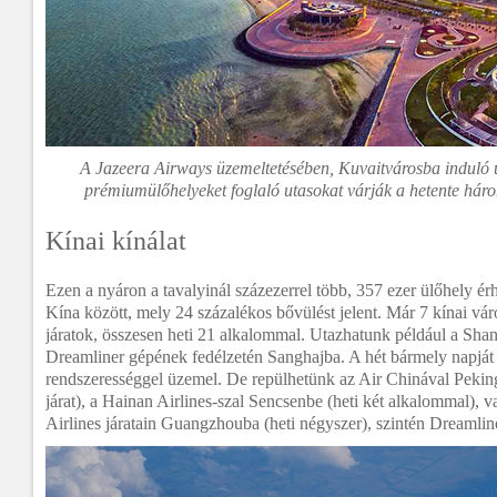
A Jazeera Airways üzemeltetésében, Kuvaitvárosba induló ú
prémiumülőhelyeket foglaló utasokat várják a hetente hár
Kínai kínálat
Ezen a nyáron a tavalyinál százezerrel több, 357 ezer ülőhely é
Kína között, mely 24 százalékos bővülést jelent. Már 7 kínai v
járatok, összesen heti 21 alkalommal. Utazhatunk például a Sha
Dreamliner gépének fedélzetén Sanghajba. A hét bármely napját 
rendszerességgel üzemel. De repülhetünk az Air Chinával Pekin
járat), a Hainan Airlines-szal Sencsenbe (heti két alkalommal), 
Airlines járatain Guangzhouba (heti négyszer), szintén Dreamline