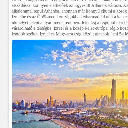
átszállással könnyen elérhetőek az Egyesült Államok városai. Az 
alkalommal repül Athénba, ahonnan már könnyű eljutni a görög 
Izraelbe és az Öböl-menti országokba kétharmaddal nőtt a kapaci
ülőhelyet jelent a nyári menetrendben. Jelenleg a régióból már ö
vásárolható e térségbe. Izrael és a közép-kelet-európai régió köz
legtöbb széket. Izrael és Magyarország között újra sok, heti 54 lé