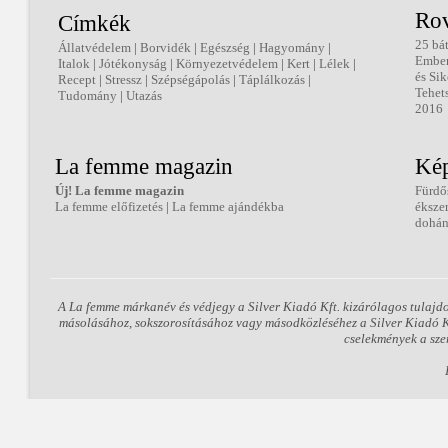
Ro
Címkék
25 bá
Állatvédelem
|
Borvidék
|
Egészség
|
Hagyomány
|
Embe
Italok
|
Jótékonyság
|
Környezetvédelem
|
Kert
|
Lélek
|
és Sik
Recept
|
Stressz
|
Szépségápolás
|
Táplálkozás
|
Tehet
Tudomány
|
Utazás
2016
La femme magazin
Kép
Új! La femme magazin
Fürdő
La femme előfizetés
|
La femme ajándékba
éksze
dohán
A La femme márkanév és védjegy a Silver Kiadó Kft. kizárólagos tulajd
másolásához, sokszorosításához vagy másodközléséhez a Silver Kiadó Kft
cselekmények a sze