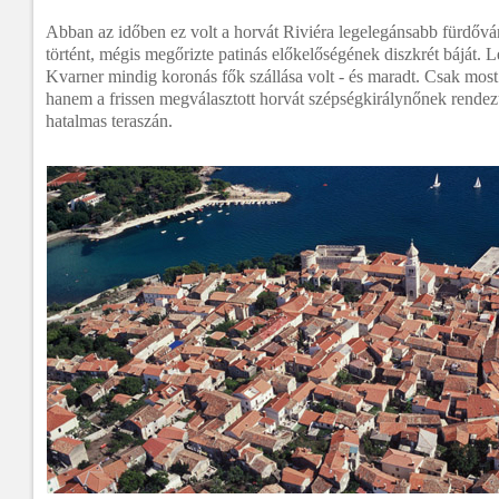
Abban az időben ez volt a horvát Riviéra legelegánsabb fürdőv
történt, mégis megőrizte patinás előkelőségének diszkrét báját. L
Kvarner mindig koronás fők szállása volt - és maradt. Csak most
hanem a frissen megválasztott horvát szépségkirálynőnek rendezt
hatalmas teraszán.