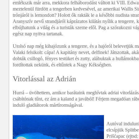
emlékszik már arra, mekkora felháborodást váltott ki VIII. Edwa
meztelenül fürdött a tengerben kedvesével, az amerikai Wallis S
trónjáról is lemondott? Holott ők rakták le a későbbi nudista stra
Aranyszív nevű strandjáról káprázatos kilátás nyílik a tengerre, k
elbújhatunk a világ és a turisták szeme elől. Pag a szórakozni vá
egész nap nyitva tartanak.
Utolsó nap még kihajózunk a tengerre, és a hajóról belevetjük ma
Valaki felsikolt: cápa! A kapitány nevet, delfinek! Játszottak, a
dobták csillogó, fényes testüket és zutty, alábuktak a hullámokba
fordítottak nekünk, és eltűntek a Nagy Kékségben.
Vitorlással az Adrián
Hurrá – üvöltettem, amikor barátaink meghívtak adriai vitorlázás
csábítónak tűnt, ez ám a kaland a javából! Férjem megadóan rából
induló gladiátorok mártíromságával.
Autóval indulun
elcsípjük Splitb
Prišćapac (ejtsd