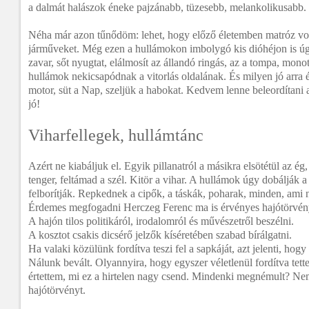
a dalmát halászok éneke pajzánabb, tüzesebb, melankolikusabb.
Néha már azon tűnődöm: lehet, hogy előző életemben matróz v
járműveket. Még ezen a hullámokon imbolygó kis dióhéjon is úg
zavar, sőt nyugtat, elálmosít az állandó ringás, az a tompa, mon
hullámok nekicsapódnak a vitorlás oldalának. És milyen jó arra 
motor, süt a Nap, szeljük a habokat. Kedvem lenne beleordítani a 
jó!
Viharfellegek, hullámtánc
Azért ne kiabáljuk el. Egyik pillanatról a másikra elsötétül az ég
tenger, feltámad a szél. Kitör a vihar. A hullámok úgy dobálják a 
felborítják. Repkednek a cipők, a táskák, poharak, minden, ami 
Érdemes megfogadni Herczeg Ferenc ma is érvényes hajótörvény
A hajón tilos politikáról, irodalomról és művészetről beszélni.
A kosztot csakis dicsérő jelzők kíséretében szabad bírálgatni.
Ha valaki közülünk fordítva teszi fel a sapkáját, azt jelenti, hog
Nálunk bevált. Olyannyira, hogy egyszer véletlenül fordítva tet
értettem, mi ez a hirtelen nagy csend. Mindenki megnémult? Nem
hajótörvényt.