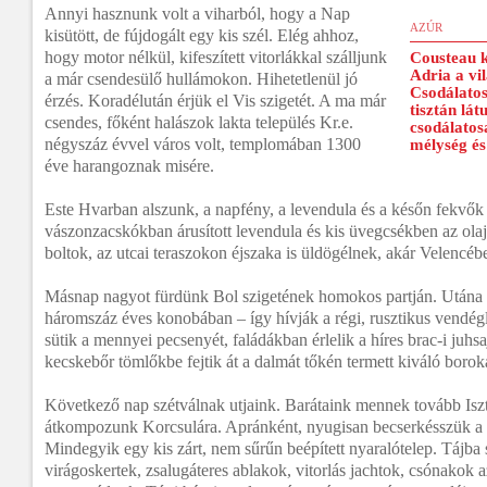
Annyi hasznunk volt a viharból, hogy a Nap
AZÚR
kisütött, de fújdogált egy kis szél. Elég ahhoz,
hogy motor nélkül, kifeszített vitorlákkal szálljunk
Cousteau k
Adria a vil
a már csendesülő hullámokon. Hihetetlenül jó
Csodálatos
érzés. Koradélután érjük el Vis szigetét. A ma már
tisztán lát
csendes, főként halászok lakta település Kr.e.
csodálatos
négyszáz évvel város volt, templomában 1300
mélység és
éve harangoznak misére.
Este Hvarban alszunk, a napfény, a levendula és a későn fekvők s
vászonzacskókban árusított levendula és kis üvegcsékben az olaj
boltok, az utcai teraszokon éjszaka is üldögélnek, akár Velencéb
Másnap nagyot fürdünk Bol szigetének homokos partján. Utána
háromszáz éves konobában – így hívják a régi, rusztikus vendég
sütik a mennyei pecsenyét, faládákban érlelik a híres brac-i juhsa
kecskebőr tömlőkbe fejtik át a dalmát tőkén termett kiváló borok
Következő nap szétválnak utjaink. Barátaink mennek tovább Isztr
átkompozunk Korcsulára. Apránként, nyugisan becserkésszük a s
Mindegyik egy kis zárt, nem sűrűn beépített nyaralótelep. Tájba
virágoskertek, zsalugáteres ablakok, vitorlás jachtok, csónakok 