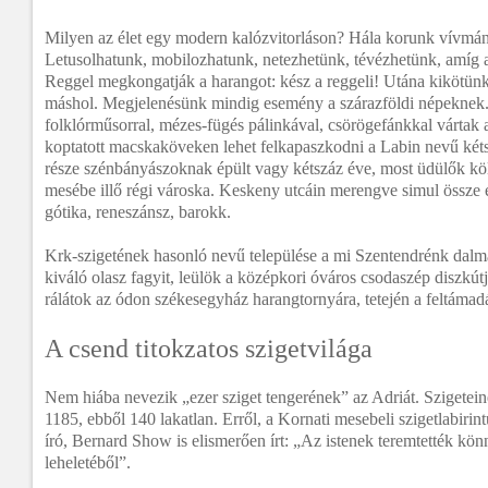
Milyen az élet egy modern kalózvitorláson? Hála korunk vívmán
Letusolhatunk, mobilozhatunk, netezhetünk, tévézhetünk, amíg 
Reggel megkongatják a harangot: kész a reggeli! Utána kikötün
máshol. Megjelenésünk mindig esemény a szárazföldi népeknek
folklórműsorral, mézes-fügés pálinkával, csörögefánkkal vártak 
koptatott macskaköveken lehet felkapaszkodni a Labin nevű kétsz
része szénbányászoknak épült vagy kétszáz éve, most üdülők költ
mesébe illő régi városka. Keskeny utcáin merengve simul össze 
gótika, reneszánsz, barokk.
Krk-szigetének hasonló nevű települése a mi Szentendrénk dal
kiváló olasz fagyit, leülök a középkori óváros csodaszép diszkút
rálátok az ódon székesegyház harangtornyára, tetején a feltámadá
A csend titokzatos szigetvilága
Nem hiába nevezik „ezer sziget tengerének” az Adriát. Szigetei
1185, ebből 140 lakatlan. Erről, a Kornati mesebeli szigetlabirin
író, Bernard Show is elismerően írt: „Az istenek teremtették könn
leheletéből”.