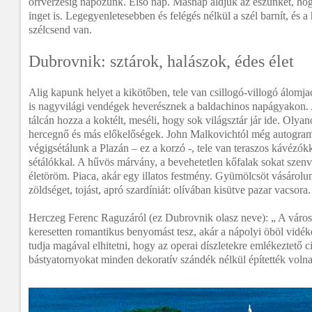
orrvérzésig napozunk. Első nap. Másnap áldjuk az eszünket, hog
inget is. Legegyenletesebben és felégés nélkül a szél barnít, és a
szélcsend van.
Dubrovnik: sztárok, halászok, édes élet
Alig kapunk helyet a kikötőben, tele van csillogó-villogó álomja
is nagyvilági vendégek heverésznek a baldachinos napágyakon. A
tálcán hozza a koktélt, meséli, hogy sok világsztár jár ide. Olya
hercegnő és más előkelőségek. John Malkovichtól még autogramo
végigsétálunk a Plazán – ez a korzó -, tele van teraszos kávézókk
sétálókkal. A hűvös márvány, a bevehetetlen kőfalak sokat szenv
életöröm. Piaca, akár egy illatos festmény. Gyümölcsöt vásárolunk
zöldséget, tojást, apró szardíniát: olívában kisütve pazar vacsora.
Herczeg Ferenc Raguzáról (ez Dubrovnik olasz neve): „ A város
keresetten romantikus benyomást tesz, akár a nápolyi öböl vidé
tudja magával elhitetni, hogy az operai díszletekre emlékeztető ci
bástyatornyokat minden dekoratív szándék nélkül építették volna