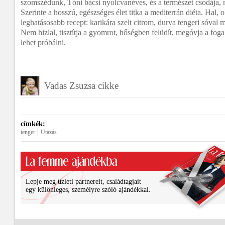
szomszédunk, Tóni bácsi nyolcvanéves, és a természet csodája, 
Szerinte a hosszú, egészséges élet titka a mediterrán diéta. Hal, o
leghatásosabb recept: karikára szelt citrom, durva tengeri sóval 
Nem hizlal, tisztítja a gyomrot, hőségben felüdít, megóvja a foga
lehet próbálni.
Vadas Zsuzsa cikke
címkék:
|
tenger
Utazás
Lepje meg üzleti partnereit, családtagjait
egy különleges, személyre szóló ajándékkal.