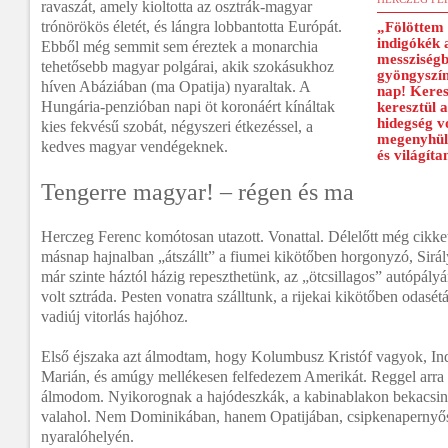
ravaszát, amely kioltotta az osztrák-magyar
trónörökös életét, és lángra lobbantotta Európát.
„Fölöttem 
indigókék 
Ebből még semmit sem éreztek a monarchia
messziségb
tehetősebb magyar polgárai, akik szokásukhoz
gyöngyszín
híven Abáziában (ma Opatija) nyaraltak. A
nap! Keres
Hungária-penzióban napi öt koronáért kínáltak
keresztül 
hidegség v
kies fekvésű szobát, négyszeri étkezéssel, a
megenyhül,
kedves magyar vendégeknek.
és világíta
Tengerre magyar! – régen és ma
Herczeg Ferenc komótosan utazott. Vonattal. Délelőtt még cikket í
másnap hajnalban „átszállt” a fiumei kikötőben horgonyzó, Sirál
már szinte háztól házig repeszthetünk, az „ötcsillagos” autópály
volt sztráda. Pesten vonatra szálltunk, a rijekai kikötőben odasé
vadiúj vitorlás hajóhoz.
Első éjszaka azt álmodtam, hogy Kolumbusz Kristóf vagyok, In
Marián, és amúgy mellékesen felfedezem Amerikát. Reggel arra
álmodom. Nyikorognak a hajódeszkák, a kabinablakon bekacsint
valahol. Nem Dominikában, hanem Opatijában, csipkenapernyő
nyaralóhelyén.