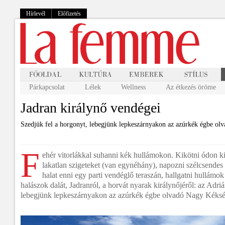
Hírlevél
Előfizetés
Párkapcsolat
Lélek
Wellness
Az étkezés öröme
Jadran királynő vendégei
Szedjük fel a horgonyt, lebegjünk lepkeszárnyakon az azúrkék égbe o
F
ehér vitorlákkal suhanni kék hullámokon. Kikötni ódon k
lakatlan szigeteket (van egynéhány), napozni szélcsendes
halat enni egy parti vendéglő teraszán, hallgatni hullámo
halászok dalát, Jadranról, a horvát nyarak királynőjéről: az Adriá
lebegjünk lepkeszárnyakon az azúrkék égbe olvadó Nagy Kéks