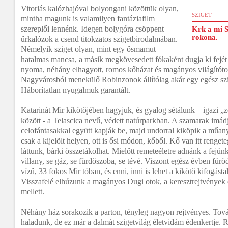
Vitorlás kalózhajóval bolyongani közöttük olyan,
SZIGET
mintha magunk is valamilyen fantáziafilm
szereplői lennénk. Idegen bolygóra csöppent
Krk a mi 
rokona.
űrkalózok a csend titokzatos szigetbirodalmában.
Némelyik sziget olyan, mint egy ősmamut
hatalmas mancsa, a másik megkövesedett fókaként dugja ki fejét
nyoma, néhány elhagyott, romos kőházat és magányos világítóto
Nagyvárosból menekülő Robinzonok állítólag akár egy egész sz
Háborítatlan nyugalmuk garantált.
Katarinát Mir kikötőjében hagyjuk, és gyalog sétálunk – igazi „zö
között - a Telascica nevű, védett natúrparkban. A szamarak imád
celofántasakkal együtt kapják be, majd undorral kiköpik a műany
csak a kijelölt helyen, ott is ősi módon, kőből. Kő van itt renge
láttunk, bárki összetákolhat. Mielőtt remeteéletre adnánk a fejü
villany, se gáz, se fürdőszoba, se tévé. Viszont egész évben fürö
vízű, 33 fokos Mir tóban, és enni, inni is lehet a kikötő kifogást
Visszafelé elhúzunk a magányos Dugi otok, a keresztrejtvények 
mellett.
Néhány ház sorakozik a parton, tényleg nagyon rejtvényes. Továb
haladunk, de ez már a dalmát szigetvilág életvidám édenkertje. R