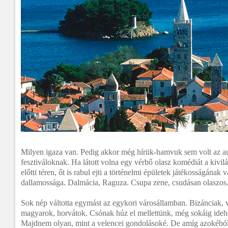
Milyen igaza van. Pedig akkor még hírük-hamvuk sem volt az au
fesztiváloknak. Ha látott volna egy vérbő olasz komédiát a kivilá
előtti téren, őt is rabul ejti a történelmi épületek játékosságána
dallamossága. Dalmácia, Raguza. Csupa zene, csudásan olaszos.
Sok nép váltotta egymást az egykori városállamban. Bizánciak, 
magyarok, horvátok. Csónak húz el mellettünk, még sokáig ideha
Majdnem olyan, mint a velencei gondolásoké. De amíg azokéból 