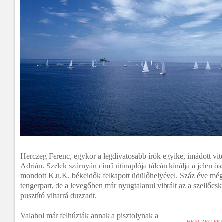
Herczeg Ferenc, egykor a legdivatosabb írók egyike, imádott vit
Adrián. Szelek szárnyán című útinaplója tálcán kínálja a jelen ö
mondott K.u.K. békeidők felkapott üdülőhelyével. Száz éve még i
tengerpart, de a levegőben már nyugtalanul vibrált az a szellőcs
pusztító viharrá duzzadt.
Valahol már felhúzták annak a pisztolynak a
HERCZEG FE