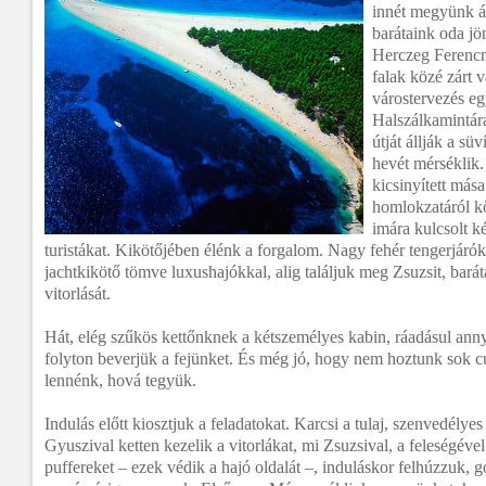
innét megyünk á
barátaink oda jön
Herczeg Ferencn
falak közé zárt 
várostervezés e
Halszálkamintára 
útját állják a s
hevét mérséklik.
kicsinyített más
homlokzatáról kő
imára kulcsolt k
turistákat. Kikötőjében élénk a forgalom. Nagy fehér tengerjár
jachtkikötő tömve luxushajókkal, alig találjuk meg Zsuzsit, bar
vitorlását.
Hát, elég szűkös kettőnknek a kétszemélyes kabin, ráadásul anny
folyton beverjük a fejünket. És még jó, hogy nem hoztunk sok 
lennénk, hová tegyük.
Indulás előtt kiosztjuk a feladatokat. Karcsi a tulaj, szenvedélye
Gyuszival ketten kezelik a vitorlákat, mi Zsuzsival, a feleségéve
puffereket – ezek védik a hajó oldalát –, induláskor felhúzzuk, 