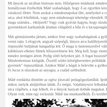
Mi lányok az utcában biztosan nem. Hűségesen imádtunk mindent,
homályosan érzékeltük Máté szabadságát, hogy ő az egyetlen közöt
várakozó életet. Nem azokat a mindennapokat élte, amelyeket a csal
utca, ahol felnőttünk, vagy nem mindennapi tehetsége elrendelt.
maga számára... elképzelt? Vagy csak gyáván hagyta, hogy rázu
gyermekkori karikatúrák ártatlan világából a bűn és a kicsapong
Már gimnáziumba jártam, amikor fene nagy szabadságának a gyilkos
venni rajta. Lefogyott, angyali szépségű, lányos arca halálfejszer
önpusztító bulijának hangadója lett. Ő maga is fantomszerűvé vált
kábítószer-ellenes filmek hősszerelmese lett. Meg kell, hogy mon
mindez nemigen ártott. Pedig sötét helyeken járt. A fogai huszoné
Mindenhonnan kirúgták. Őszülő szülei kétségbeesetten próbálták 
gyermek” önpusztítását. Amikor Máté a húgát is belevitte a gyilkos
és Jucus is rászokott az anyagra, a család széthullott.
Máté romlásba döntötte az egész jóravaló pedagógusfamíliát. Ijed
mikor, melyik aluljáróban látták. És mégis. Valahányszor felbukk
utca végében, a nap felkelt, és a lányok hanyatt dobták magukat.
Olyan volt, mint egy rocksztár. Máté ma munkanélküli. És kerület