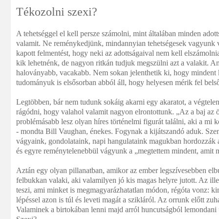
Tékozolni szexi?
A tehetséggel el kell persze számolni, mint általában minden adott
valamit. Ne reménykedjünk, mindannyian tehetségesek vagyunk v
kapott felmentést, hogy neki az adottságaival nem kell elszámolnia
kik lehetnénk, de nagyon ritkán tudjuk megszülni azt a valakit. Am
haloványabb, vacakabb. Nem sokan jelenthetik ki, hogy mindent 
tudományuk is elsősorban abból áll, hogy helyesen mérik fel belső
Legtöbben, bár nem tudunk sokáig akarni egy akaratot, a végtel
rágódni, hogy valahol valamit nagyon elrontottunk. „Az a baj az 
problémásabb lesz olyan híres történelmi figurát találni, aki a m
- mondta Bill Vaughan, énekes. Fogynak a kijátszandó aduk. Sze
vágyaink, gondolataink, napi hangulataink magukban hordozzák
és egyre reménytelenebbül vágyunk a „megtettem mindent, amit m
Aztán egy olyan pillanatban, amikor az ember legszívesebben elb
felbukkan valaki, aki valamilyen jó kis magas helyre jutott. Az ill
teszi, ami minket is megmagyarázhatatlan módon, régóta vonz: k
lépéssel azon is túl és leveti magát a szikláról. Az orrunk előtt zu
Valaminek a birtokában lenni majd arról huncutságból lemondani ú