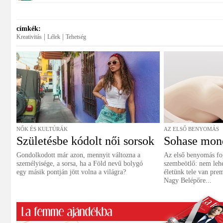
címkék:
|
|
Kreativitás
Lélek
Tehetség
NŐK ÉS KULTÚRÁK
AZ ELSŐ BENYOMÁS
Születésbe kódolt női sorsok
Sohase mond
Gondolkodott már azon, mennyit változna a
Az első benyomás fo
személyisége, a sorsa, ha a Föld nevű bolygó
szembeötlő: nem leh
egy másik pontján jött volna a világra?
életünk tele van pre
Nagy Belépőre...