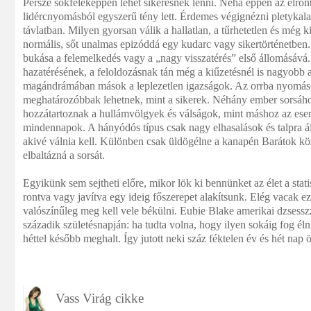
Persze sokféleképpen lehet sikeresnek lenni. Néha éppen az elront
lidércnyomásból egyszerű tény lett. Érdemes végignézni pletykalap
távlatban. Milyen gyorsan válik a hallatlan, a tűrhetetlen és még ki
normális, sőt unalmas epizóddá egy kudarc vagy sikertörténetben.
bukása a felemelkedés vagy a „nagy visszatérés” első állomásává.
hazatérésének, a feloldozásnak tán még a kiűzetésnél is nagyobb 
magándrámában mások a leplezetlen igazságok. Az orrba nyomás
meghatározóbbak lehetnek, mint a sikerek. Néhány ember sorsáho
hozzátartoznak a hullámvölgyek és válságok, mint máshoz az esem
mindennapok. A hányódós típus csak nagy elhasalások és talpra ál
akivé válnia kell. Különben csak üldögélne a kanapén Barátok köz
elbaltázná a sorsát.
Egyikünk sem sejtheti előre, mikor lök ki bennünket az élet a stat
rontva vagy javítva egy ideig főszerepet alakítsunk. Elég vacak e
valószínűleg meg kell vele békülni. Eubie Blake amerikai dzsess
századik születésnapján: ha tudta volna, hogy ilyen sokáig fog él
héttel később meghalt. Így jutott neki száz féktelen év és hét nap 
Vass Virág cikke