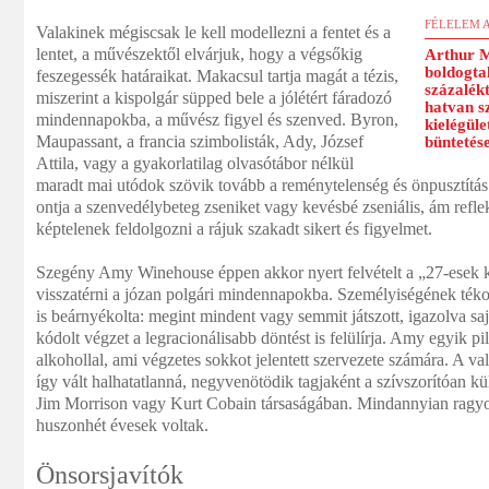
FÉLELEM A
Valakinek mégiscsak le kell modellezni a fentet és a
lentet, a művészektől elvárjuk, hogy a végsőkig
Arthur M
boldogta
feszegessék határaikat. Makacsul tartja magát a tézis,
százalékt
miszerint a kispolgár süpped bele a jólétért fáradozó
hatvan s
mindennapokba, a művész figyel és szenved. Byron,
kielégül
Maupassant, a francia szimbolisták, Ady, József
büntetése
Attila, vagy a gyakorlatilag olvasótábor nélkül
maradt mai utódok szövik tovább a reménytelenség és önpusztítás 
ontja a szenvedélybeteg zseniket vagy kevésbé zseniális, ám refle
képtelenek feldolgozni a rájuk szakadt sikert és figyelmet.
Szegény Amy Winehouse éppen akkor nyert felvételt a „27-esek 
visszatérni a józan polgári mindennapokba. Személyiségének tékozl
is beárnyékolta: megint mindent vagy semmit játszott, igazolva s
kódolt végzet a legracionálisabb döntést is felülírja. Amy egyik pill
alkohollal, ami végzetes sokkot jelentett szervezete számára. A v
így vált halhatatlanná, negyvenötödik tagjaként a szívszorítóan kü
Jim Morrison vagy Kurt Cobain társaságában. Mindannyian ragyo
huszonhét évesek voltak.
Önsorsjavítók