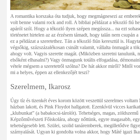
A romantika korszaka óta tudjuk, hogy megmágnesezi az emberek
volt benne valami rock and roll. A bibliai példázat a tékozló fiú 
apáról szól. Hogy a tékozló ilyen szépen megússza... na ezt sohas
történetet hirtelen az az érzésem támadt, hogy talán nem csupán a
ez a példázat a szeretethez. Tán a tékozló fiún keresztül is. Hagy
végsőkig, százszázalékosan csinált valamit, vállalta önmagát a tö
ahogy volt. Vagyis szerette magát. (Miközben szeretni tanulunk, n
elsőként elhasalni?) Vagy önmagunk totális elfogadása, démona
vétele mégsem a szeretetről szólna? De hát akkor miről? Mitől von
mi a helyes, éppen az ellenkezőjét teszi?
Szerelmem, Ikarosz
Úgy tíz és tizenkét éves korom között veszettül szerelmes voltam
házban lakott, és Pink Floydot hallgatott. Ezenkívül vicces karikat
„klubunkat” (a babakocsi-tárolót). Tehetséges, magas, zöldszemű fi
Képzőművészeti Főiskolára, ahogy nőttünk, egyre magasabb, egy
tehetségesebb lett. Szülei, szolid tanáremberek, megilletődve figy
szárnyalását. Ugyan ki gondolta volna akkor, hogy Máté igazi Ikar