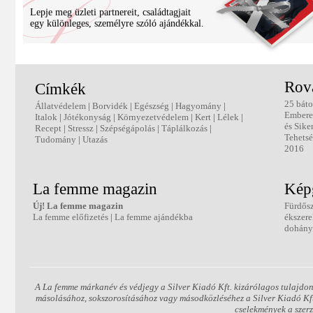
Lepje meg üzleti partnereit, családtagjait
egy különleges, személyre szóló ajándékkal.
Rov
Címkék
25 báto
Állatvédelem
|
Borvidék
|
Egészség
|
Hagyomány
|
Ember
Italok
|
Jótékonyság
|
Környezetvédelem
|
Kert
|
Lélek
|
és Sike
Recept
|
Stressz
|
Szépségápolás
|
Táplálkozás
|
Tehetsé
Tudomány
|
Utazás
2016
La femme magazin
Képg
Új! La femme magazin
Fürdős
La femme előfizetés
|
La femme ajándékba
ékszer
dohány
A La femme márkanév és védjegy a Silver Kiadó Kft. kizárólagos tulajdon
másolásához, sokszorosításához vagy másodközléséhez a Silver Kiadó Kft. 
cselekmények a szer