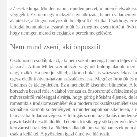
27-esek klubja. Minden napot, minden percet, minden életszakaszt
végigélni. Ezt nem egy rocksztár nyilatkozata, hanem valamenny
alaptézise, a kiegyensúlyozott, beteljesült élet titka. Csakhogy er
lefoglal bennünket a lezárult múlt és a még meg sem történt jövő m
hogy nemigen marad energiánk a percek megélésére.
Nem mind zseni, aki önpusztít
Ösztönösen csodáljuk azt, aki nem sokat mereng, hanem teljes erő
játszmát. Arthur Miller szerint ezért vagyunk boldogtalanok, mert 
nagy rizikó. Ha nem jól sül el, akkor a bukás is százszázalékos. 
egész életünk ötven-hatvan százalékos lesz. Megrázó örömök és 
Unalmas és kielégületlen. Ez a menekülő kisember büntetése. A le
borzadva beszél róla, valahol vonzza az önsorsrontók féktelenség
művészektől valósággal elvárja, hogy görög hősként éljenek, de l
romantikus irodalomszemlélet és a modern rocksztárszemlélet szeri
szobában körmöli költeményeit, a mindennapokban sikertelen, a r
hányásába fulladva végezi. E felfogás szerint az alkotás mindenk
pusztulásból desztillálódik. Tétjeink kicsik, egy síkképernyős tévé
kertvárosi ház jelenti a tökéletes diadalt, ám valójában ezek nem á
csak a kellékei. A győzelem igazi élménye hiányzik.