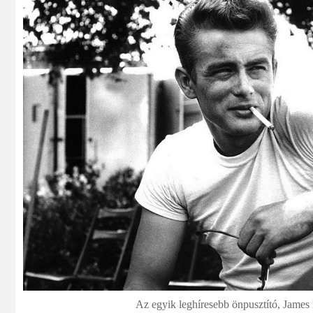
Az egyik leghíresebb önpusztító, James