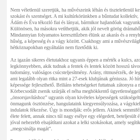
Nem véletlenül szeretjük, ha művészeink léhán és tiszteletlenül k
szokást és szentséget. A mi kultúrkörünkben a bűntudat kollektí
Ádám és Éva tékozló fiai és lányai, bármikor hajlandóak vagyunk á
Különösen, ha másokra vetíthetjük, akik jól nevelt görög drámahős
Mindannyian folyamatos kereszttűzben élünk az akarás és a renyhe
hűség, a képesség és a vágy között. Csakhogy ami a művészvilágb
hétköznapokban egyáltalán nem fizetődik ki.
Az igazán sikeres életutakhoz ugyanis éppen a mérték a kulcs, a
legkönnyebben, akik tudnak a fentek és lentek között hosszú táv
tudomány, valóságos csúcsteljesítmény. Arány, ritmusérzék, de le
ami legalább olyan ritka mint a 27-esek klubjának géniusza. Jó hír
képessége fejleszthető. Briliáns tehetségeket futtatnak zátonyra 
Körbecsodált zsenik szúrják el néha meghökkentő ügyetlenséggel 
„önsorsjavításhoz” ugyanis olyan kivételes képességek szükségelte
önmagunk ösztönzése, hangulataink kiegyensúlyozása, a vágykielég
indulatok fékezése. Úgy is mondják: erős jellem. Akinek semmiféle
élete felett, annak nincs túl nagy esélye egy elégedett, beteljesült
jóval nehezebb elsajátítani azokat a lelki szokásokat, amely segít
„megcsinálja magát”.