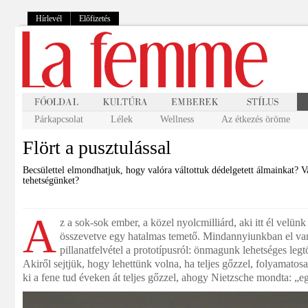
Hírlevél
Előfizetés
Párkapcsolat
Lélek
Wellness
Az étkezés öröme
Flört a pusztulással
Becsülettel elmondhatjuk, hogy valóra váltottuk dédelgetett álmainkat? 
tehetségünket?
A
z a sok-sok ember, a közel nyolcmilliárd, aki itt él velü
összevetve egy hatalmas temető. Mindannyiunkban el va
pillanatfelvétel a prototípusról: önmagunk lehetséges legt
Akiről sejtjük, hogy lehettünk volna, ha teljes gőzzel, folyamatos
ki a fene tud éveken át teljes gőzzel, ahogy Nietzsche mondta: „e