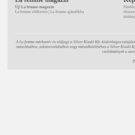
Új! La femme magazin
Fürdős
La femme előfizetés
|
La femme ajándékba
ékszer
dohány
A La femme márkanév és védjegy a Silver Kiadó Kft. kizárólagos tulajdo
másolásához, sokszorosításához vagy másodközléséhez a Silver Kiadó Kft.
cselekmények a szer
I