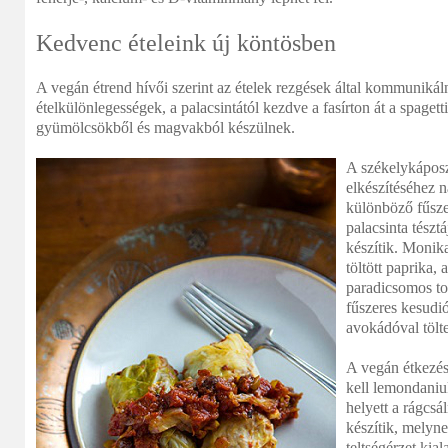
Kedvenc ételeink új köntösben
A vegán étrend hívői szerint az ételek rezgések által kommuniká
ételkülönlegességek, a palacsintától kezdve a fasírton át a spagett
gyümölcsökből és magvakból készülnek.
A székelykáposzt
elkészítéséhez 
különböző fűsze
palacsinta tészt
készítik. Monik
töltött paprika,
paradicsomos tor
fűszeres kesudió
avokádóval tölt
A vegán étkezés
kell lemondani
helyett a rágcsá
készítik, melyne
teltségérzet ki