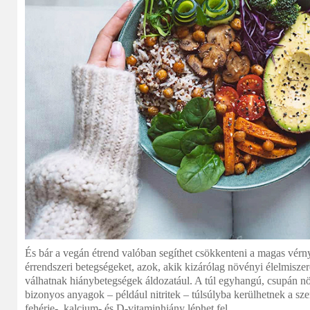
És bár a vegán étrend valóban segíthet csökkenteni a magas vérnyo
érrendszeri betegségeket, azok, akik kizárólag növényi élelmisz
válhatnak hiánybetegségek áldozatául. A túl egyhangú, csupán n
bizonyos anyagok – például nitritek – túlsúlyba kerülhetnek a s
fehérje-, kalcium- és D-vitaminhiány léphet fel.