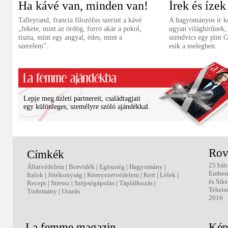
Ha kávé van, minden van!
Írek és ízek
Talleyrand, francia filozófus szerint a kávé
A hagyományos ír 
„fekete, mint az ördög, forró akár a pokol,
ugyan világhírűnek, 
tiszta, mint egy angyal, édes, mint a
szendvics egy pint G
szerelem”.
esik a melegben.
Lepje meg üzleti partnereit, családtagjait
egy különleges, személyre szóló ajándékkal.
Rov
Címkék
25 bát
Állatvédelem
|
Borvidék
|
Egészség
|
Hagyomány
|
Ember
Italok
|
Jótékonyság
|
Környezetvédelem
|
Kert
|
Lélek
|
és Sike
Recept
|
Stressz
|
Szépségápolás
|
Táplálkozás
|
Tehets
Tudomány
|
Utazás
2016
La femme magazin
Kép