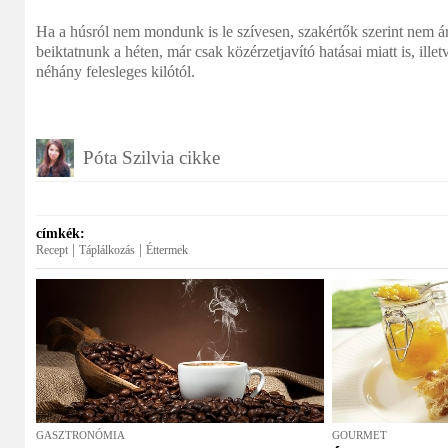
Ha a húsról nem mondunk is le szívesen, szakértők szerint nem á
beiktatnunk a héten, már csak közérzetjavító hatásai miatt is, il
néhány felesleges kilótól.
Póta Szilvia cikke
címkék:
|
|
Recept
Táplálkozás
Éttermek
GASZTRONÓMIA
GOURMET