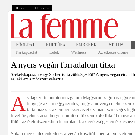
Hírlevél
Előfizetés
Párkapcsolat
Lélek
Wellness
Az étkezés öröme
A nyers vegán forradalom titka
Székelykáposzta vagy Sacher-torta zöldségekből? A nyers vegán étrend hí
az, aki ezt a módszert választja!
A
világszerte hódító mozgalom Magyarországon is egyre n
lényege az a meggyőződés, hogy a növényi élelmiszerek
tartalmazzák az emberi szervezet számára szükséges legtö
hívei ügyelnek arra, hogy semmit se főzzenek 40 foknál magasab
fölött az élelmiszerekben lebomlanak az egészséges emésztéshez
Sokan mégis idegenkednek a vegán koszttól, mert a nyers étrend 