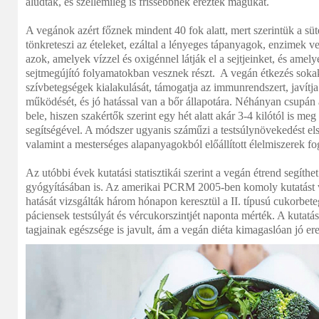
aludtak, és szellemileg is frissebbnek érezték magukat.
A vegánok azért főznek mindent 40 fok alatt, mert szerintük a sü
tönkreteszi az ételeket, ezáltal a lényeges tápanyagok, enzimek
azok, amelyek vízzel és oxigénnel látják el a sejtjeinket, és ame
sejtmegújító folyamatokban vesznek részt. A vegán étkezés soka
szívbetegségek kialakulását, támogatja az immunrendszert, javítj
működését, és jó hatással van a bőr állapotára. Néhányan csupán
bele, hiszen szakértők szerint egy hét alatt akár 3-4 kilótól is meg
segítségével. A módszer ugyanis száműzi a testsúlynövekedést els
valamint a mesterséges alapanyagokból előállított élelmiszerek fo
Az utóbbi évek kutatási statisztikái szerint a vegán étrend segíth
gyógyításában is. Az amerikai PCRM 2005-ben komoly kutatást v
hatását vizsgálták három hónapon keresztül a II. típusú cukorbet
páciensek testsúlyát és vércukorszintjét naponta mérték. A kutatás
tagjainak egészsége is javult, ám a vegán diéta kimagaslóan jó e