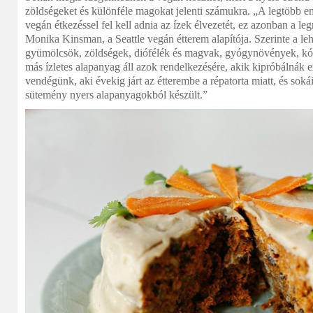
zöldségeket és különféle magokat jelenti számukra. „A legtöbb e
vegán étkezéssel fel kell adnia az ízek élvezetét, ez azonban a l
Monika Kinsman, a Seattle vegán étterem alapítója. Szerinte a l
gyümölcsök, zöldségek, diófélék és magvak, gyógynövények, kó
más ízletes alapanyag áll azok rendelkezésére, akik kipróbálnák e
vendégünk, aki évekig járt az étterembe a répatorta miatt, és soká
sütemény nyers alapanyagokból készült.”