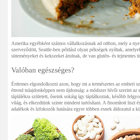
Amerika egyébként számos vállalkozásnak ad otthon, mely a ny
szerveződött, Seattle-ben például olyan pékségek nyíltak, amelye
süteményeket és kekszeket árulnak, de van glutén- és tejmentes t
Valóban egészséges?
Érdemes elgondolkozni azon, hogy mi a természetes az emberi s
étrend tulajdonképpen nem újdonság: a módszer hívői szerint az 
táplálékra született, őseink sokáig így táplálkoztak, később felgy
világ, és elkezdtünk szinte mindent tartósítani. A finomított liszt 
adalékok és ízfokozók hatására egyre többen esnek áldozatul a 