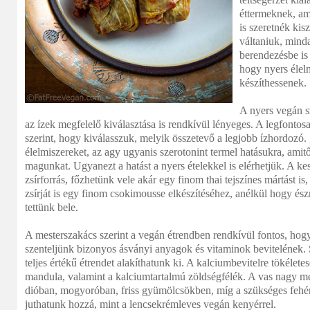
éttermeknek, am
is szeretnék kis
váltaniuk, minda
berendezésbe is 
hogy nyers élelm
készíthessenek.
A nyers vegán s
az ízek megfelelő kiválasztása is rendkívül lényeges. A legfont
szerint, hogy kiválasszuk, melyik összetevő a legjobb ízhordozó.
élelmiszereket, az agy ugyanis szerotonint termel hatásukra, ami
magunkat. Ugyanezt a hatást a nyers ételekkel is elérhetjük. A ke
zsírforrás, főzhetünk vele akár egy finom thai tejszínes mártást i
zsírját is egy finom csokimousse elkészítéséhez, anélkül hogy é
tettünk bele.
A mesterszakács szerint a vegán étrendben rendkívül fontos, hog
szenteljünk bizonyos ásványi anyagok és vitaminok bevitelének. S
teljes értékű étrendet alakíthatunk ki. A kalciumbevitelre tökéle
mandula, valamint a kalciumtartalmú zöldségfélék. A vas nagy m
dióban, mogyoróban, friss gyümölcsökben, míg a szükséges fehé
juthatunk hozzá, mint a lencsekrémleves vegán kenyérrel.