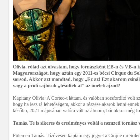
Olívia, rólad azt olvastam, hogy tornászként EB-n és VB-n is
Magyarországot, hogy aztán egy 2011-es bécsi Cirque du Sole
sorsod. Akkor azt mondtad, hogy „Ez az! Ezt akarom csináln
vagy a profi sajtósok „fésülték át” az önéletrajzod?
Kapitány Olívia: A Corteo-t láttam, és valóban sorsfordító volt 
hogy ha lesz rá lehetőségem, akkor a részese akarok lenni ennek
később, 2021 májusában valóra vált az álmom, bár akkor még for
Tamás, Te is sikeres és eredményes voltál a nemzeti tornász 
Fülemen Tamás: Tízévesen kaptam egy jegyet a Cirque du Soleil 