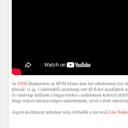
Az
OVO
Budapesten az MVM Dome-ban hat alkalommal lesz láth
február 11-ig. Csütörtöktől szombatig este fél 8-kor kezdődnek 
és vasárnap találunk a kisgyermekes családoknak kedvező délelőtti
Hogy milyen látványvilágra számíthatunk, arról a fenti videóré
Jegyek korlátozott számban még elérhetők a szervező
Live Nati