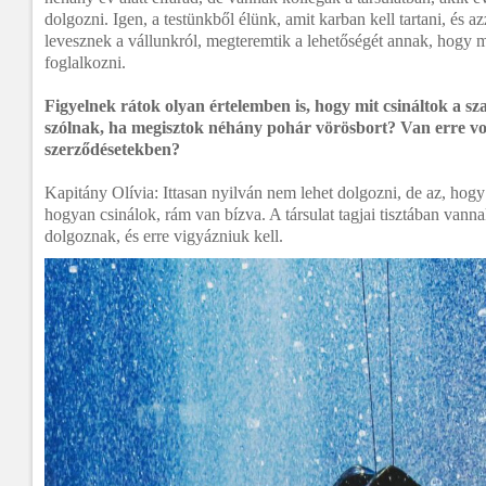
dolgozni. Igen, a testünkből élünk, amit karban kell tartani, és a
levesznek a vállunkról, megteremtik a lehetőségét annak, hogy
foglalkozni.
Figyelnek rátok olyan értelemben is, hogy mit csináltok a 
szólnak, ha megisztok néhány pohár vörösbort? Van erre v
szerződésetekben?
Kapitány Olívia: Ittasan nyilván nem lehet dolgozni, de az, ho
hogyan csinálok, rám van bízva. A társulat tagjai tisztában vanna
dolgoznak, és erre vigyázniuk kell.