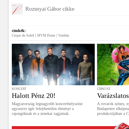
Rozsnyai Gábor cikke
címkék:
|
|
Cirque du Soleil
MVM Dome
Színház
KONCERT
CIRKUSZ
Halott Pénz 20!
Varázslatos
Magyarország legnagyobb koncerthelyszíne
A rovarok színes, n
egyszerre ígér felejthetetlen élményt a
Budapestre elképes
rajongóknak és a zenekar tagjainak.
produkciójában a Ci