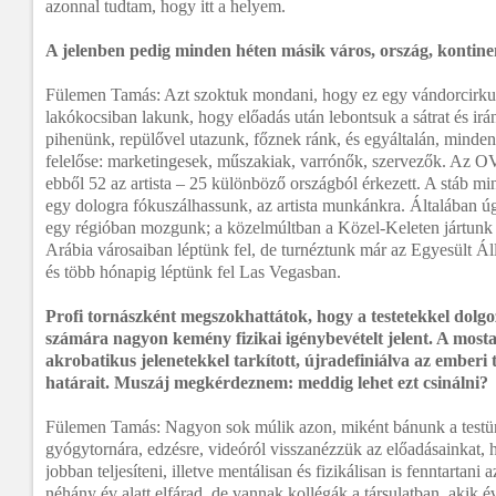
azonnal tudtam, hogy itt a helyem.
A jelenben pedig minden héten másik város, ország, kontine
Fülemen Tamás: Azt szoktuk mondani, hogy ez egy vándorcirku
lakókocsiban lakunk, hogy előadás után lebontsuk a sátrat és irá
pihenünk, repülővel utazunk, főznek ránk, és egyáltalán, minde
felelőse: marketingesek, műszakiak, varrónők, szervezők. Az OV
ebből 52 az artista – 25 különböző országból érkezett. A stáb m
egy dologra fókuszálhassunk, az artista munkánkra. Általában úg
egy régióban mozgunk; a közelmúltban a Közel-Keleten jártunk 
Arábia városaiban léptünk fel, de turnéztunk már az Egyesült Á
és több hónapig léptünk fel Las Vegasban.
Profi tornászként megszokhattátok, hogy a testetekkel dolg
számára nagyon kemény fizikai igénybevételt jelent. A most
akrobatikus jelenetekkel tarkított, újradefiniálva az emberi t
határait. Muszáj megkérdeznem: meddig lehet ezt csinálni?
Fülemen Tamás: Nagyon sok múlik azon, miként bánunk a testü
gyógytornára, edzésre, videóról visszanézzük az előadásainkat
jobban teljesíteni, illetve mentálisan és fizikálisan is fenntartani a
néhány év alatt elfárad, de vannak kollégák a társulatban, akik é