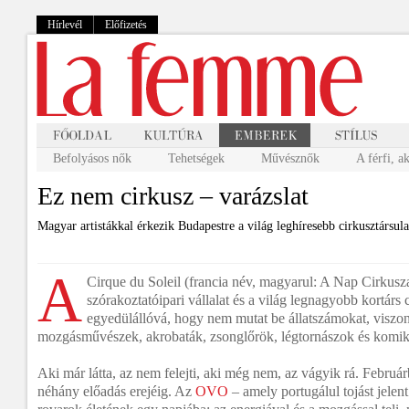
Hírlevél
Előfizetés
Befolyásos nők
Tehetségek
Művésznők
A férfi, a
Ez nem cirkusz – varázslat
Magyar artistákkal érkezik Budapestre a világ leghíresebb cirkusztársula
A
Cirque du Soleil (francia név, magyarul: A Nap Cirkusz
szórakoztatóipari vállalat és a világ legnagyobb kortárs 
egyedülállóvá, hogy nem mutat be állatszámokat, visz
mozgásművészek, akrobaták, zsonglőrök, légtornászok és komi
Aki már látta, az nem felejti, aki még nem, az vágyik rá. Febru
néhány előadás erejéig. Az
OVO
– amely portugálul tojást jelent