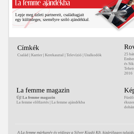
Lepje meg üzleti partnereit, családtagjait
egy különleges, személyre szóló ajándékkal.
Ro
Címkék
25 bá
Család
|
Karrier
|
Kerekasztal
|
Televízió
|
Uralkodók
Embe
és Sik
Tehet
2016
La femme magazin
Kép
Új! La femme magazin
Fürdő
La femme előfizetés
|
La femme ajándékba
éksze
dohán
A La femme márkanév és védjegy a Silver Kiadó Kft. kizárólagos tulajd