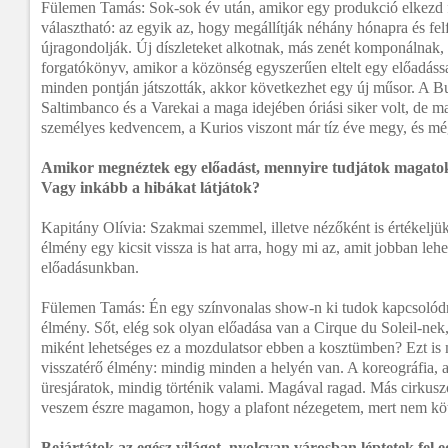
Fülemen Tamás: Sok-sok év után, amikor egy produkció elkezd f
választható: az egyik az, hogy megállítják néhány hónapra és felfris
újragondolják. Új díszleteket alkotnak, más zenét komponálnak, 
forgatókönyv, amikor a közönség egyszerűen eltelt egy előadással
minden pontján játszották, akkor következhet egy új műsor. A Bu
Saltimbanco és a Varekai a maga idejében óriási siker volt, de 
személyes kedvencem, a Kurios viszont már tíz éve megy, és mé
Amikor megnéztek egy előadást, mennyire tudjátok magatoka
Vagy inkább a hibákat látjátok?
Kapitány Olívia: Szakmai szemmel, illetve nézőként is értékeljük
élmény egy kicsit vissza is hat arra, hogy mi az, amit jobban lehet
előadásunkban.
Fülemen Tamás: Én egy színvonalas show-n ki tudok kapcsolód
élmény. Sőt, elég sok olyan előadása van a Cirque du Soleil-nek
miként lehetséges ez a mozdulatsor ebben a kosztümben? Ezt is 
visszatérő élmény: mindig minden a helyén van. A koreográfia, 
üresjáratok, mindig történik valami. Magával ragad. Más cirkus
veszem észre magamon, hogy a plafont nézegetem, mert nem köt
Bejártátok az egész világot, nyolcvan városban léptetek fel ed