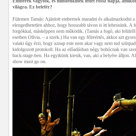
Emberek vagytok, és mindenkinek lehet rossz napja, amikor
világra. Ez belefér?
Fülemen Tamás: Ajánlott embernek maradni és alkalmazkodni a 
elengedhetetlen ahhoz, hogy hosszabb távon is itt lehessünk. A 
forgókkal, másképpen nem működik. (Tamás a fogó, aki felülről e
esetben Olívia. – a szerk.) Ha van egy félreértés, akkor azt gyors
valaki úgy érzi, hogy aznap este nem akar vagy nem tud színpadr
kidolgozott protokoll. Ha az előadásban négy bohócnak van sze
back-stage-ben. Ha egyikünk kiesik, van, aki a helyére álljon. 
show must go on.