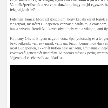
Van elképzelésetek arra vonatkozóan, hogy majd egyszer, ha
telepedjetek le?
Fülemen Tamás: Most azt gondolom, hogy kétlaki életet fogok él
tengerpart, másrészt Budapesten vannak a barátaim, a családom,
húz a szívem. Rendkívül kevés olyan hely van a világon, ami ily
Kapitány Olívia: Engem nagyon vonz Spanyolország és a tenger
bekövetkezik, van egy másik vágyam: bízom benne, hogyha val
most Budapesten, akkor át tudom neki azt adni, amit annak idej
következő generációt inspirálni. Mindenki másnak pedig szeretné
Jöjjenek el és élvezzék az előadást.