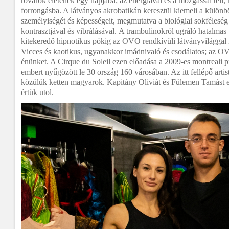
rovarok életének egy napjába; az energiával és a mozgással teli, 
forrongásba. A látványos akrobatikán keresztül kiemeli a külön
személyiségét és képességeit, megmutatva a biológiai sokfélesé
kontrasztjával és vibrálásával. A trambulinokról ugráló hatalmas 
kitekeredő hipnotikus pókig az OVO rendkívüli látványvilággal in
Vicces és kaotikus, ugyanakkor imádnivaló és csodálatos; az O
énünket. A Cirque du Soleil ezen előadása a 2009-es montreali pr
embert nyűgözött le 30 ország 160 városában. Az itt fellépő artist
közülük ketten magyarok. Kapitány Oliviát és Fülemen Tamást e
értük utol.