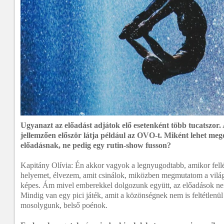
Ugyanazt az előadást adjátok elő esetenként több tucatszor.
jellemzően először látja például az OVO-t. Miként lehet mego
előadásnak, ne pedig egy rutin-show fusson?
Kapitány Olívia: Én akkor vagyok a legnyugodtabb, amikor fell
helyemet, élvezem, amit csinálok, miközben megmutatom a vilá
képes. Ám mivel emberekkel dolgozunk együtt, az előadások ne
Mindig van egy pici játék, amit a közönségnek nem is feltétlenül 
mosolygunk, belső poénok.