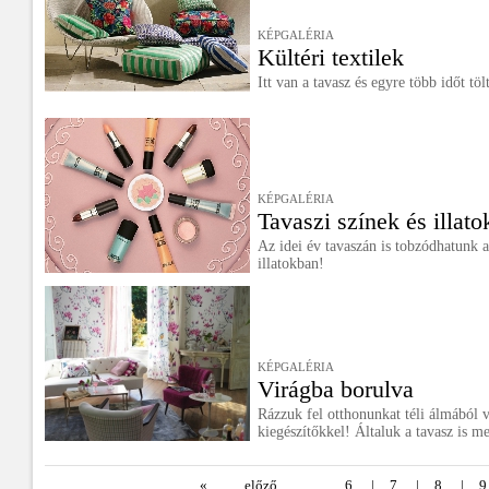
KÉPGALÉRIA
Kültéri textilek
Itt van a tavasz és egyre több időt tö
KÉPGALÉRIA
Tavaszi színek és illato
Az idei év tavaszán is tobzódhatunk 
illatokban!
KÉPGALÉRIA
Virágba borulva
Rázzuk fel otthonunkat téli álmából 
kiegészítőkkel! Általuk a tavasz is m
«
előző
6
|
7
|
8
|
9