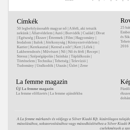
Ro
Címkék
25 bá
50 legbefolyásosabb magyar nő
|
A férfi, aki tetszik
Embe
nekünk
|
Állatvédelem
|
Autó
|
Borvidék
|
Család
|
Divat
és Sik
|
Egészség
|
Ékszer
|
Éttermek
|
Film
|
Hagyomány
|
Tehet
Irodalom
|
Italok
|
Jótékonyság
|
Környezetvédelem
|
2016
Karrier
|
Kerekasztal
|
Keresd a nőt!
|
Kert
|
Lélek
|
Lakberendezés
|
Művészet
|
Nő
|
Nő és férfi
|
Recept
|
Stressz
|
Szépségápolás
|
Színház
|
Táplálkozás
|
Történelem
|
Technika
|
Tehetség
|
Televízió
|
Tudomány
|
Uralkodók
|
Utazás
|
Üzlet
|
Zene
La femme magazin
Kép
Új! La femme magazin
Fürdő
La femme előfizetés
|
La femme ajándékba
éksze
dohán
A La femme márkanév és védjegy a Silver Kiadó Kft. kizárólagos tulajd
másolásához, sokszorosításához vagy másodközléséhez a Silver Kiadó Kft
cselekmények a sze