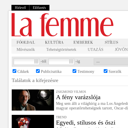
Hírlevél
Előfizetés
Művésznők
Tehetségtörténetek
UTAZÁS
JÖVŐNK
-tól
-ig
Cikkek
Publicisztika
Testimony
Szerzők
Találatok a
kifejezésre
ZSIGMOND VILMOS
A fény varázslója
Meg sem állt a világhírig a ma Los Angelesb
magyar operatőrtehetségnek tartott, Oscar-dí
TREND
Egyedi, stílusos és őszi