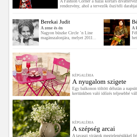
A Fashion Corner a hazai kortárs divattervez
rendezvény, ahol a tervezők őszi/téli darabja
Berekai Judit
Bé
A zene és én
A 
Nagyon büszke Circle ’n Line
Fé
magánszalonjára, melyet 2011...
het
KÉPGALÉRIA
A nyugalom szigete
Egy balkonon töltött délután a napsüt
kertünkben való időzés teljesebbé vál
KÉPGALÉRIA
A szépség arcai
A tavaszi virágok megjelenésükkel fel