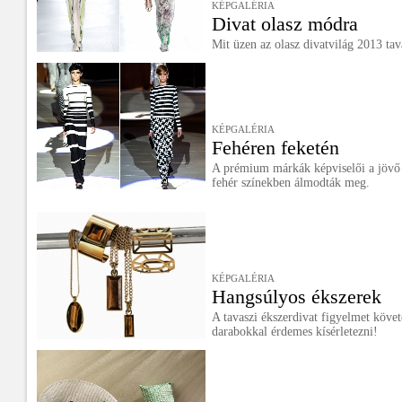
KÉPGALÉRIA
Divat olasz módra
Mit üzen az olasz divatvilág 2013 tav
KÉPGALÉRIA
Fehéren feketén
A prémium márkák képviselői a jövő é
fehér színekben álmodták meg.
KÉPGALÉRIA
Hangsúlyos ékszerek
A tavaszi ékszerdivat figyelmet köve
darabokkal érdemes kísérletezni!