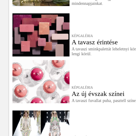
mindennapjainkat.
KÉPGALÉRIA
A tavasz érintése
A tavaszi sminkpalettát leheletnyi kö
lengi körül.
KÉPGALÉRIA
Az új évszak színei
A tavaszi fuvallat puha, pasztell szín