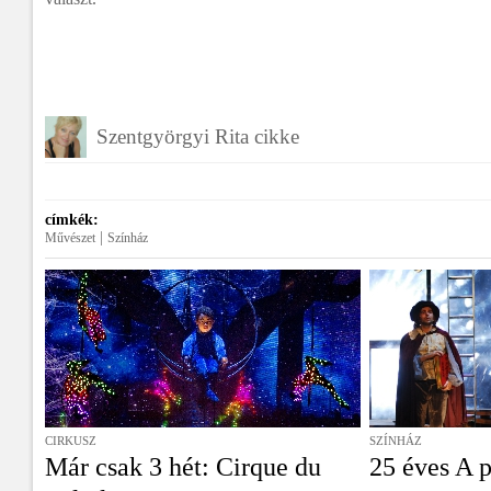
Szentgyörgyi Rita cikke
címkék:
|
Művészet
Színház
CIRKUSZ
SZÍNHÁZ
Már csak 3 hét: Cirque du
25 éves A p