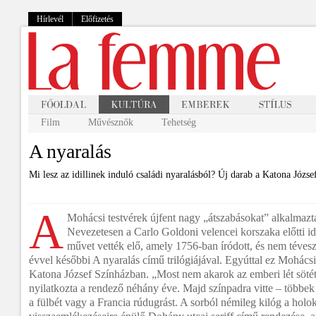
Hírlevél
Előfizetés
Film
Művésznők
Tehetség
A nyaralás
Mi lesz az idillinek induló családi nyaralásból? Új darab a Katona Józs
A
Mohácsi testvérek újfent nagy „átszabásokat” alkalmazt
Nevezetesen a Carlo Goldoni velencei korszaka előtti i
művet vették elő, amely 1756-ban íródott, és nem tévesz
évvel későbbi A nyaralás című trilógiájával. Egyúttal ez Mohácsi
Katona József Színházban. „Most nem akarok az emberi lét sötét
nyilatkozta a rendező néhány éve. Majd színpadra vitte – többek 
a fülbét vagy a Francia rúdugrást. A sorból némileg kilóg a holo