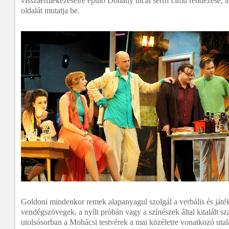
visszaemlékezéseire épülő Dohány utcai seriff című rendezése, a
oldalát mutatja be.
Goldoni mindenkor remek alapanyagul szolgál a verbális és ját
vendégszövegek, a nyílt próbán vagy a színészek által kitalált sz
utolsósorban a Mohácsi testvérek a mai közéletre vonatkozó utal