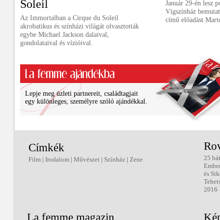
Soleil
Január 29-én lesz p
Vígszínház bemutat
Az Immortalban a Cirque du Soleil
című előadást Mart
akrobatikus és színházi világát olvasztották
egybe Michael Jackson dalaival,
gondolataival és vízióival.
Lepje meg üzleti partnereit, családtagjait
egy különleges, személyre szóló ajándékkal.
Ro
Címkék
25 bá
Film
|
Irodalom
|
Művészet
|
Színház
|
Zene
Embe
és Sik
Tehet
2016
La femme magazin
Kép