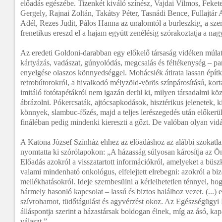
előadás egészébe. Tizenkét kiváló színész, Vajdai Vilmos, Feket
Gergely, Rajnai Zoltán, Takátsy Péter, Tasnádi Bence, Fullajtár
Adél, Rezes Judit, Pálos Hanna az unalomtól a burleszkig, a sze
frenetikus ereszd el a hajam együtt zenélésig szórakoztatja a na
Az eredeti Goldoni-darabban egy előkelő társaság vidéken múlat
kártyázás, vadászat, gúnyolódás, megcsalás és féltékenység – p
enyelgése olaszos könnyedséggel. Mohácsiék átirata lassan építk
retrobútorokról, a hivalkodó mélyzöld-vörös színpárosítású, korta
imitáló fotótapétákról nem igazán derül ki, milyen társadalmi köz
ábrázolni. Pókercsaták, ajtócsapkodások, hisztérikus jelenetek, 
könnyek, slambuc-főzés, majd a teljes lerészegedés után előkerü
fináléban pedig mindenki kiereszti a gőzt. De valóban olyan vid
A Katona József Színház ehhez az előadáshoz az alábbi szokatlan 
nyomtatta ki szórólapokon: „A házasság súlyosan károsítja az Ö
Előadás azokról a visszatartott információkról, amelyeket a bü
valami mindenható onkológus, elfelejtett elrebegni: azokról a b
mellékhatásokról. Ideje szembesülni a kérlelhetetlen ténnyel, hog
bármely hasonló kapcsolat – lassú és biztos halálhoz vezet. (...) el
szívrohamot, tüdőtágulást és agyvérzést okoz. Az Egészségügyi 
álláspontja szerint a házastársak boldogan élnek, míg az ásó, ka
választ.”