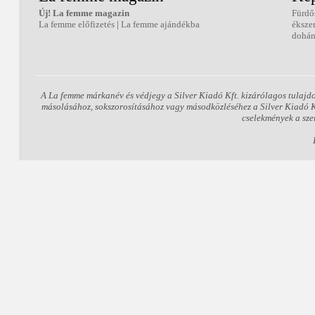
Új! La femme magazin
Fürdő
La femme előfizetés
|
La femme ajándékba
éksze
dohán
A La femme márkanév és védjegy a Silver Kiadó Kft. kizárólagos tulajd
másolásához, sokszorosításához vagy másodközléséhez a Silver Kiadó Kft
cselekmények a sze