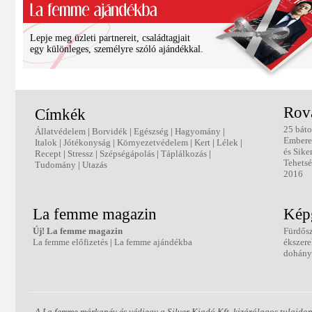
Lepje meg üzleti partnereit, családtagjait
egy különleges, személyre szóló ajándékkal.
Rov
Címkék
25 báto
Állatvédelem
|
Borvidék
|
Egészség
|
Hagyomány
|
Ember
Italok
|
Jótékonyság
|
Környezetvédelem
|
Kert
|
Lélek
|
és Sike
Recept
|
Stressz
|
Szépségápolás
|
Táplálkozás
|
Tehetsé
Tudomány
|
Utazás
2016
La femme magazin
Képg
Új! La femme magazin
Fürdős
La femme előfizetés
|
La femme ajándékba
ékszer
dohány
A La femme márkanév és védjegy a Silver Kiadó Kft. kizárólagos tulajdon