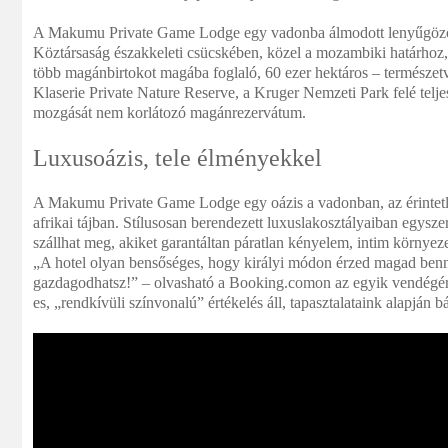
A Makumu Private Game Lodge egy vadonba álmodott lenyűgöző sz
Köztársaság északkeleti csücskében, közel a mozambiki határhoz
több magánbirtokot magába foglaló, 60 ezer hektáros – természetv
Klaserie Private Nature Reserve, a Kruger Nemzeti Park felé teljes
mozgását nem korlátozó magánrezervátum.
Luxusoázis, tele élményekkel
A Makumu Private Game Lodge egy oázis a vadonban, az érintetle
afrikai tájban. Stílusosan berendezett luxuslakosztályaiban egysze
szállhat meg, akiket garantáltan páratlan kényelem, intim környez
„A hotel olyan bensőséges, hogy királyi módon érzed magad ben
gazdagodhatsz!” – olvasható a Booking.comon az egyik vendégért
es, „rendkívüli színvonalú” értékelés áll, tapasztalataink alapján b