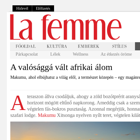
Hírlevél
Előfizetés
Párkapcsolat
Lélek
Wellness
Az étkezés öröme
A valósággá vált afrikai álom
Makumu, ahol elbújhatsz a világ elől, a természet közepén – egy magán
A
teraszon állva csodáljuk, ahogy a zöld bozótprérit aranysá
horizont mögött eltűnő napkorong. Ameddig csak a szemü
végtelen fás-bokros pusztaság. Azonnal megérjük, honna
szafari lodge.
Makumu
Xitsonga nyelven nyílt teret, végtelen kilátá