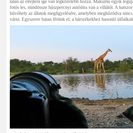
talán az elrejteni ige van legközelebb hozzá. Makumu egyik legúja
fotós les, mindössze húszpercnyi autóútra van a villától. A hatsz
búvóhely az állatok megfigyelésére, amelyben meghúzódva nincs
várni. Egyszerre hatan férünk el, a bárszékekhez hasonló ülőalka