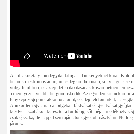
A hat lakosztály mindegyike kifogástalan kényelmet kínál. Külön
bennük elektromos áram, nincs légkondicionáló, sőt világítás sem
völgy felől fújó, és az épület kialakításának köszönhetően természet
a mennyezeti ventillátor gondoskodik. Az egyetlen konnektor arra 
fényképezőgépünk akkumulátorait, esetleg telefonunkat, ha végk
Amikor lemegy a nap a lodgeban fáklyákat és gyertyákat gyújtanak
kezdve a szobákon keresztül a fürdőkig, sőt még a mellékhelyisé
csak éjszaka, de nappal sem ajánlatos egyedül mászkálni. Ne felej
járunk.