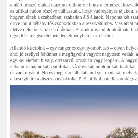
amiért hosszú órákat utaztunk otthonról: hogy a természet közvet
az afrikai vadon részévé válhassunk, hogy vadregényes tájakon, s
hogyan élnek a szabadban, szabadon élő állatok. Naponta két sza
drive indul néhány fős csoportokban a rezervátumba. Más arcát mut
illetve délután és az esti órákban. Bármikor is indulunk útnak, bi
egyedi és megismételhetetlen élményben lesz részünk.
Állandó kísérőink – egy ranger és egy nyomolvasó – olyan helyek
ahol jó eséllyel feltűnhet a megfigyelni vágyott nagytestű vadak, a
egyike: elefánt, bivaly, orrszarvú, oroszlán vagy leopárd. A nagy
láthatunk majmokat, zsiráfokat, vízilovakat, antilopokat, kudukat,
és vadkutyákat. No és megszámlálhatatlanul sok madarat, melyek
a keselyűktől a díszes párzási tollat öltő, afrikai paradicsom-légy