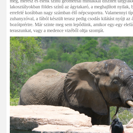
meg, merész és élénk színű geometriai mintákkal díszített tárgya
lakosztályokban földes színű az ágytakaró, a meghajlított nyilak,
errefelé korábban nagy számban élő népcsoportra. Valamennyi tí
zuhanyzóval, a fából készült terasz pedig csodás kilátást nyújt az á
bozótprérire. Már szinte meg sem lepődünk, amikor egy-egy elefá
teraszunkat, vagy a medence vizéből oltja szomját.