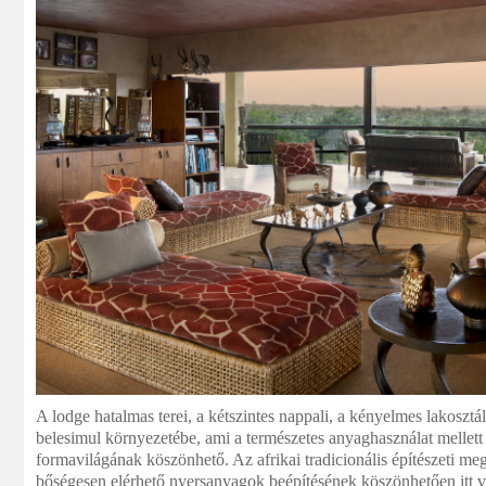
A lodge hatalmas terei, a kétszintes nappali, a kényelmes lakoszt
belesimul környezetébe, ami a természetes anyaghasználat mellett 
formavilágának köszönhető. Az afrikai tradicionális építészeti m
bőségesen elérhető nyersanyagok beépítésének köszönhetően itt v