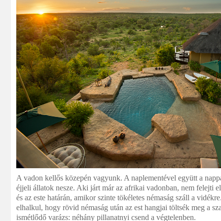
A vadon kellős közepén vagyunk. A naplementével együtt a nappal 
éjjeli állatok nesze. Aki járt már az afrikai vadonban, nem felejti 
és az este határán, amikor szinte tökéletes némaság száll a vidékre
elhalkul, hogy rövid némaság után az est hangjai töltsék meg a s
ismétlődő varázs: néhány pillanatnyi csend a végtelenben.