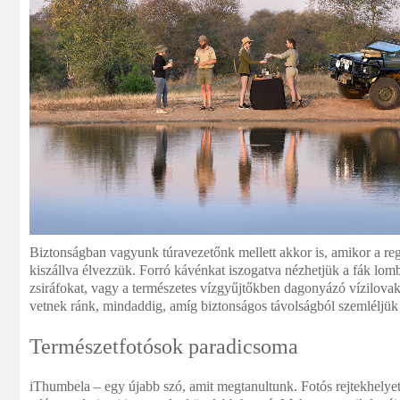
Biztonságban vagyunk túravezetőnk mellett akkor is, amikor a regg
kiszállva élvezzük. Forró kávénkat iszogatva nézhetjük a fák lom
zsiráfokat, vagy a természetes vízgyűjtőkben dagonyázó vízilovak
vetnek ránk, mindaddig, amíg biztonságos távolságból szemléljük
Természetfotósok paradicsoma
iThumbela – egy újabb szó, amit megtanultunk. Fotós rejtekhelyet j