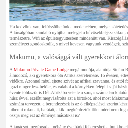
Ha kedvünk van, felfrissülhetünk a medencében, melyet sötétedés 
A társalgóban kandalló nyújthat meleget a hűvösebb éjszakákon, 
természetre. Wifi az épületegyüttesben mindenütt van. Kiszolgál
személyzet gondoskodik, s mivel kevesen vagyunk vendégek, szin
Makumu, a valósággá vált gyerekkori álo
A
Makumu Private Game Lodge
megálmodója, alapítója Stefan Br
álmodozó, aki gyerekkora óta Afrika szerelemese. 16 évesen, édesa
vidékre. Azonnal rabul ejtette szívét az afrikai szavanna, és attól 
igazi ranger lesz belőle, és valahol a környéken felépíti saját házát
évente többször is Dél-Afrikába vetette a sors, s számtalan kutat
húsz évvel ezelőtt megvásárolta azt a birtokot, ahol most Makumu
számára tervezett, a berendezések is az ő elképzelései szerint készü
pihenni rokonait, barátait, akik megkérdezték tőle: miért nem fo
osztja meg ezt az élményt másokkal is?
A tanácsot megfogadta, néhány éve bárki felkeresheti a butikhotell