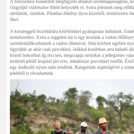
A fotózáshoz kialakított megfigyelő ablakot szemmagasságban, kö
vízgyűjtő vízfelszíne fölött helyezték el. Sorra jelennek meg előtt
elefántok, zsiráfok. Páratlan élmény ilyen közelről, természetes 
őket.
A korareggeli bozóttúrára kísérőnkkel gyalogosan indulunk. Enné
természethez. Ezen a reggelen mi is egy leszünk a vadon élőlénye
szembetalálkozhatunk a vadon állataival. Séta közben egyben ny
figyeljük az akár csak percekkel, órákkal korábban arra haladó ál
közeli bokorban ág reccsen, megcsapja orrunkat a jellegzetes vajas 
területét jelölő leopárd járt erre, mindössze percekkel ezelőtt. Érz
egy árulkodó nyom után eredünk. Rangerünk segítségével a szinte
jelekből is olvashatunk.