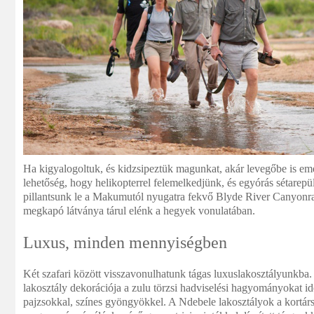
Ha kigyalogoltuk, és kidzsipeztük magunkat, akár levegőbe is eme
lehetőség, hogy helikopterrel felemelkedjünk, és egyórás sétarep
pillantsunk le a Makumutól nyugatra fekvő Blyde River Canyonr
megkapó látványa tárul elénk a hegyek vonulatában.
Luxus, minden mennyiségben
Két szafari között visszavonulhatunk tágas luxuslakosztályunkba. 
lakosztály dekorációja a zulu törzsi hadviselési hagyományokat i
pajzsokkal, színes gyöngyökkel. A Ndebele lakosztályok a kortárs