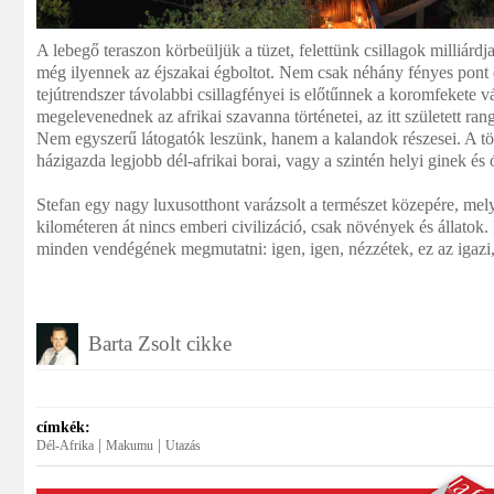
A lebegő teraszon körbeüljük a tüzet, felettünk csillagok milliár
még ilyennek az éjszakai égboltot. Nem csak néhány fényes pont
tejútrendszer távolabbi csillagfényei is előtűnnek a koromfekete v
megelevenednek az afrikai szavanna történetei, az itt született ra
Nem egyszerű látogatók leszünk, hanem a kalandok részesei. A tör
házigazda legjobb dél-afrikai borai, vagy a szintén helyi ginek és 
Stefan egy nagy luxusotthont varázsolt a természet közepére, me
kilométeren át nincs emberi civilizáció, csak növények és állatok
minden vendégének megmutatni: igen, igen, nézzétek, ez az igazi
Barta Zsolt cikke
címkék:
|
|
Dél-Afrika
Makumu
Utazás