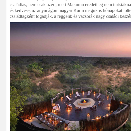
családias, nem csak azért, mert Makumu eredetileg nem turistákn
és kedvese, az anyai ágon magyar Karin maguk is hónapokat tölte
családtagként fogadják, a reggelik és vacsorák nagy családi beszé